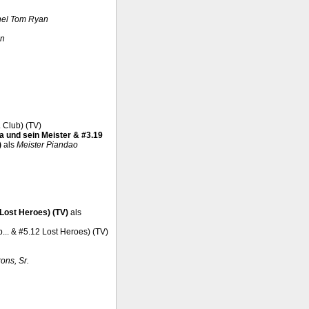
nel Tom Ryan
on
. Club) (TV)
a und sein Meister & #3.19
)
als
Meister Piandao
Lost Heroes) (TV)
als
... & #5.12 Lost Heroes) (TV)
ons, Sr.