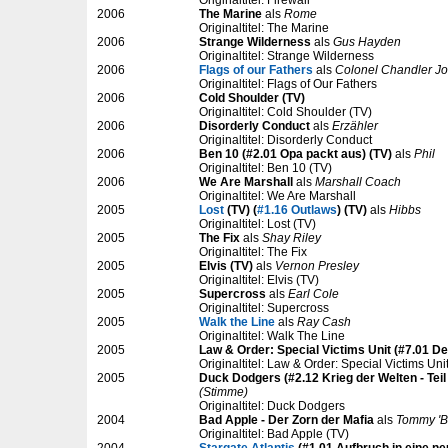
Originaltitel: Firewall
2006
The Marine
als
Rome
Originaltitel: The Marine
2006
Strange Wilderness
als
Gus Hayden
Originaltitel: Strange Wilderness
2006
Flags of our Fathers
als
Colonel Chandler J
Originaltitel: Flags of Our Fathers
2006
Cold Shoulder (TV)
Originaltitel: Cold Shoulder (TV)
2006
Disorderly Conduct
als
Erzähler
Originaltitel: Disorderly Conduct
2006
Ben 10 (#2.01 Opa packt aus) (TV)
als
Phil
Originaltitel: Ben 10 (TV)
2006
We Are Marshall
als
Marshall Coach
Originaltitel: We Are Marshall
2005
Lost
(TV) (
#1.16 Outlaws
) (TV)
als
Hibbs
Originaltitel: Lost (TV)
2005
The Fix
als
Shay Riley
Originaltitel: The Fix
2005
Elvis (TV)
als
Vernon Presley
Originaltitel: Elvis (TV)
2005
Supercross
als
Earl Cole
Originaltitel: Supercross
2005
Walk the Line
als
Ray Cash
Originaltitel: Walk The Line
2005
Law & Order: Special Victims Unit (#7.01 
Originaltitel: Law & Order: Special Victims Un
2005
Duck Dodgers (#2.12 Krieg der Welten - Teil 
(Stimme)
Originaltitel: Duck Dodgers
2004
Bad Apple - Der Zorn der Mafia
als
Tommy 'Be
Originaltitel: Bad Apple (TV)