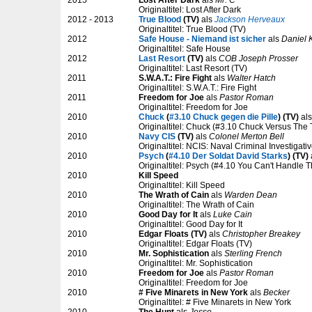
2015
Lost After Dark
als
Mr. C
Originaltitel: Lost After Dark
2012 - 2013
True Blood
(TV)
als
Jackson Herveaux
Originaltitel: True Blood (TV)
2012
Safe House - Niemand ist sicher
als
Daniel K
Originaltitel: Safe House
2012
Last Resort
(TV)
als
COB Joseph Prosser
Originaltitel: Last Resort (TV)
2011
S.W.A.T.: Fire Fight
als
Walter Hatch
Originaltitel: S.W.A.T.: Fire Fight
2011
Freedom for Joe
als
Pastor Roman
Originaltitel: Freedom for Joe
2010
Chuck
(
#3.10 Chuck gegen die Pille
) (TV)
al
Originaltitel: Chuck (#3.10 Chuck Versus The 
2010
Navy CIS
(TV)
als
Colonel Merton Bell
Originaltitel: NCIS: Naval Criminal Investigati
2010
Psych
(
#4.10 Der Soldat David Starks
) (TV)
Originaltitel: Psych (#4.10 You Can't Handle T
2010
Kill Speed
Originaltitel: Kill Speed
2010
The Wrath of Cain
als
Warden Dean
Originaltitel: The Wrath of Cain
2010
Good Day for It
als
Luke Cain
Originaltitel: Good Day for It
2010
Edgar Floats (TV)
als
Christopher Breakey
Originaltitel: Edgar Floats (TV)
2010
Mr. Sophistication
als
Sterling French
Originaltitel: Mr. Sophistication
2010
Freedom for Joe
als
Pastor Roman
Originaltitel: Freedom for Joe
2010
# Five Minarets in New York
als
Becker
Originaltitel: # Five Minarets in New York