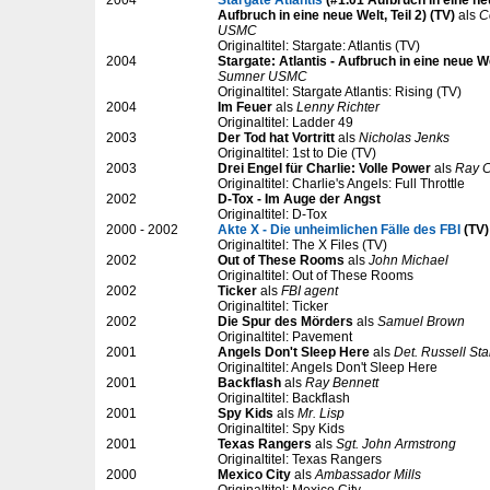
2004
Stargate Atlantis
(#1.01 Aufbruch in eine neu
Aufbruch in eine neue Welt, Teil 2) (TV)
als
C
USMC
Originaltitel: Stargate: Atlantis (TV)
2004
Stargate: Atlantis - Aufbruch in eine neue W
Sumner USMC
Originaltitel: Stargate Atlantis: Rising (TV)
2004
Im Feuer
als
Lenny Richter
Originaltitel: Ladder 49
2003
Der Tod hat Vortritt
als
Nicholas Jenks
Originaltitel: 1st to Die (TV)
2003
Drei Engel für Charlie: Volle Power
als
Ray C
Originaltitel: Charlie's Angels: Full Throttle
2002
D-Tox - Im Auge der Angst
Originaltitel: D-Tox
2000 - 2002
Akte X - Die unheimlichen Fälle des FBI
(TV)
Originaltitel: The X Files (TV)
2002
Out of These Rooms
als
John Michael
Originaltitel: Out of These Rooms
2002
Ticker
als
FBI agent
Originaltitel: Ticker
2002
Die Spur des Mörders
als
Samuel Brown
Originaltitel: Pavement
2001
Angels Don't Sleep Here
als
Det. Russell Sta
Originaltitel: Angels Don't Sleep Here
2001
Backflash
als
Ray Bennett
Originaltitel: Backflash
2001
Spy Kids
als
Mr. Lisp
Originaltitel: Spy Kids
2001
Texas Rangers
als
Sgt. John Armstrong
Originaltitel: Texas Rangers
2000
Mexico City
als
Ambassador Mills