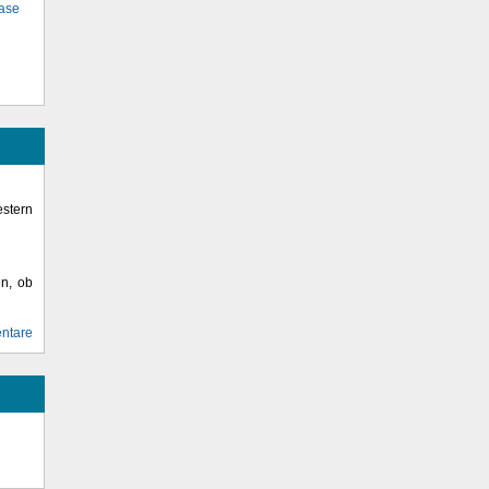
base
stern
en, ob
ntare