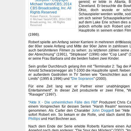
gereist; er lebte in Atlanta, 
Cleveland. Er besuchte die Bowl
Ohio, doch wusste er schon
Schauspieler werden wollte, sod
Robert Patrick, Scorpion
um sich seiner Schauspielkarrie
© Michael Yarish/CBS; 2014 CBS
auf dem Lake Erie schien dies a
Broadcasting, Inc. All Rights
Reserved
jedoch erholte sich Robert un
Hauptrolle in seinem ersten Fil
(1986).
Robert spielte am Anfang seiner Karriere in mehreren drittklas
der 80er sowie Anfang und Mitte der 90er Jahre in zahllosen
auch berühmteren Filmen zu sehen: zu letzteren zählen seine Au
der Abrechnung" (1991), "Striptease" (1996) oder "Cop Land" (1
er seine Frau Barbara und die beiden haben zwei Kinder.
Sein großer Durchbruch gelang ihm mit "Terminator 2: Tag der
Arnold Schwarzenegger als T-1000 die Hauptrolle spielt. Neben 
er außerdem Gastrollen in TV Serien wie "Geschichten aus de
Limits" (1995 & 1996) und "
Die Sopranos
" (2000).
Für eine Zeit lang war er Partner einer unabhängigen F
Entertainment". In dieser Zeit produzierte er zwei Filme, "
"Ravager" (1997).
"
Akte X - Die unheimlichen Fälle des FBI
" Produzent Chris Car
einem Vorsprechen für dessen Serien "Harsh Realm" kenneng
genommen. Als Carter den Charakter
John Doggett
bei "Akte 
sofort Robert ein. So bekam er die Rolle, und stach damit B
Phillips
und Hart Bochner aus.
Nach dem Ende der Serie erlebte Roberts Karriere einen A
Angebot nach dem anderen: "Die Spur des Mörders" (2002), "Im F