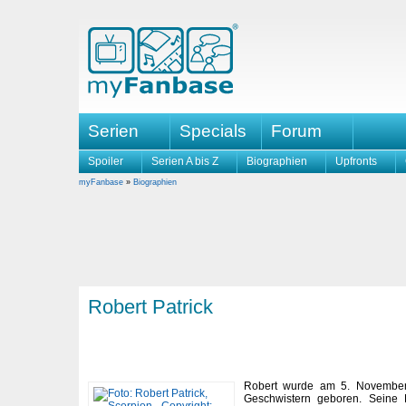
Serien
Specials
Forum
Spoiler
Serien A bis Z
Biographien
Upfronts
myFanbase
»
Biographien
Robert Patrick
Robert wurde am 5. November 
Geschwistern geboren. Seine F