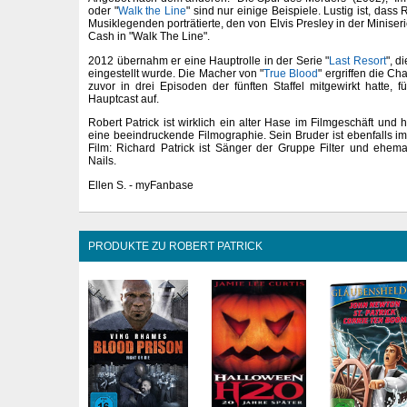
oder "
Walk the Line
" sind nur einige Beispiele. Lustig ist, das
Musiklegenden porträtierte, den von Elvis Presley in der Miniser
Cash in "Walk The Line".
2012 übernahm er eine Hauptrolle in der Serie "
Last Resort
", d
eingestellt wurde. Die Macher von "
True Blood
" ergriffen die C
zuvor in drei Episoden der fünften Staffel mitgewirkt hatte, f
Hauptcast auf.
Robert Patrick ist wirklich ein alter Hase im Filmgeschäft und 
eine beeindruckende Filmographie. Sein Bruder ist ebenfalls im
Film: Richard Patrick ist Sänger der Gruppe Filter und ehemal
Nails.
Ellen S. - myFanbase
PRODUKTE ZU ROBERT PATRICK