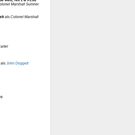
e Welt, Teil 1 & #1.02
olonel Marshall Sumner
elt
als
Colonel Marshall
arter
als
John Doggett
rk