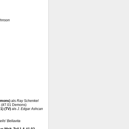
ohnson
Demons)
als
Ray Schenkel
it (#7.01 Demons)
1) (TV)
als
J. Edgar Ashcan
lls' Bellavita