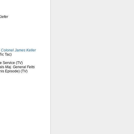
iefer
s
Colonel James Keller
Tic Tac)
ve Service (TV)
als
Maj. General Felts
his Episode) (TV)