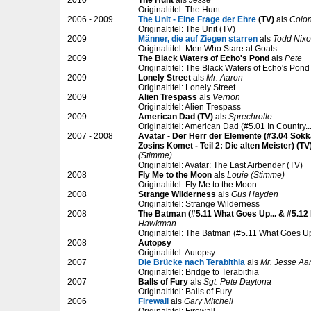
2010
The Hunt
als
Jesse
Originaltitel: The Hunt
2006 - 2009
The Unit - Eine Frage der Ehre
(TV)
als
Colo
Originaltitel: The Unit (TV)
2009
Männer, die auf Ziegen starren
als
Todd Nix
Originaltitel: Men Who Stare at Goats
2009
The Black Waters of Echo's Pond
als
Pete
Originaltitel: The Black Waters of Echo's Pond
2009
Lonely Street
als
Mr. Aaron
Originaltitel: Lonely Street
2009
Alien Trespass
als
Vernon
Originaltitel: Alien Trespass
2009
American Dad (TV)
als
Sprechrolle
Originaltitel: American Dad (#5.01 In Country..
2007 - 2008
Avatar - Der Herr der Elemente (#3.04 Sokk
Zosins Komet - Teil 2: Die alten Meister) (TV
(Stimme)
Originaltitel: Avatar: The Last Airbender (TV)
2008
Fly Me to the Moon
als
Louie (Stimme)
Originaltitel: Fly Me to the Moon
2008
Strange Wilderness
als
Gus Hayden
Originaltitel: Strange Wilderness
2008
The Batman (#5.11 What Goes Up... & #5.12 
Hawkman
Originaltitel: The Batman (#5.11 What Goes Up
2008
Autopsy
Originaltitel: Autopsy
2007
Die Brücke nach Terabithia
als
Mr. Jesse Aar
Originaltitel: Bridge to Terabithia
2007
Balls of Fury
als
Sgt. Pete Daytona
Originaltitel: Balls of Fury
2006
Firewall
als
Gary Mitchell