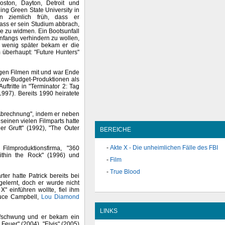
Boston, Dayton, Detroit und
ing Green State University in
 ziemlich früh, dass er
ass er sein Studium abbrach,
re zu widmen. Ein Bootsunfall
nfangs verhindern zu wollen,
d wenig später bekam er die
m überhaupt: "Future Hunters"
sigen Filmen mit und war Ende
 Low-Budget-Produktionen als
ftritte in "Terminator 2: Tag
997). Bereits 1990 heiratete
 Abrechnung", indem er neben
seinen vielen Filmparts hatte
r Gruft" (1992), "The Outer
BEREICHE
Akte X - Die unheimlichen Fälle des FBI
ilmproduktionsfirma, "360
Within the Rock" (1996) und
Film
True Blood
ter hatte Patrick bereits bei
elernt, doch er wurde nicht
X" einführen wollte, fiel ihm
ruce Campbell,
Lou Diamond
LINKS
ufschwung und er bekam ein
euer" (2004), "Elvis" (2005)