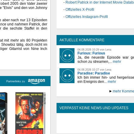
Robert Patrick in der Internet Movie Data
s Robert 2005 den Vater zweier
ie "Elvis" und den von Johnny
Offizielles X-Profil
Offizielles Instagram-Profil
ie aber nach nur 13 Episoden
hance und nahmen Patrick, der
ür die sechste Staffel in den
AKTUELLE KOMMENTARE
hat mit mehr als 80 Projekten
 Showbiz tätig, doch nicht im
iger Gitarrist von Nine Inch
04.08.2026 10:29 von Lena
Furious: Furious
Ja, die neueste Episode war ge
schon zu streamen,...
mehr
04.08.2026 10:27 von Lena
Paradise: Paradise
Ich bin immer hin- und hergeriss
ein Ereignis den...
mehr
Partnerlinks zu
mehr Komme
VERPASST KEINE NEWS UND UPDATES