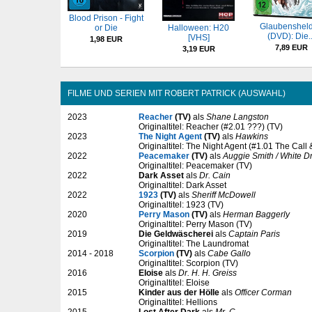
Blood Prison - Fight
Glaubenshel
or Die
Halloween: H20
(DVD): Die..
[VHS]
1,98 EUR
7,89 EUR
3,19 EUR
FILME UND SERIEN MIT ROBERT PATRICK (AUSWAHL)
2023
Reacher
(TV)
als
Shane Langston
Originaltitel: Reacher (#2.01 ???) (TV)
2023
The Night Agent
(TV)
als
Hawkins
Originaltitel: The Night Agent (#1.01 The Call
2022
Peacemaker
(TV)
als
Auggie Smith / White D
Originaltitel: Peacemaker (TV)
2022
Dark Asset
als
Dr. Cain
Originaltitel: Dark Asset
2022
1923
(TV)
als
Sheriff McDowell
Originaltitel: 1923 (TV)
2020
Perry Mason
(TV)
als
Herman Baggerly
Originaltitel: Perry Mason (TV)
2019
Die Geldwäscherei
als
Captain Paris
Originaltitel: The Laundromat
2014 - 2018
Scorpion
(TV)
als
Cabe Gallo
Originaltitel: Scorpion (TV)
2016
Eloise
als
Dr. H. H. Greiss
Originaltitel: Eloise
2015
Kinder aus der Hölle
als
Officer Corman
Originaltitel: Hellions