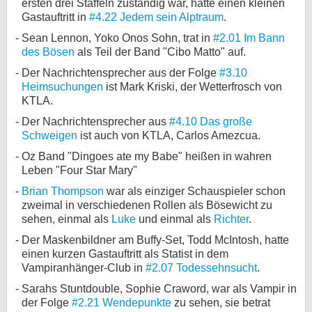
ersten drei Staffeln zuständig war, hatte einen kleinen
Gastauftritt in
#4.22 Jedem sein Alptraum
.
Sean Lennon, Yoko Onos Sohn, trat in
#2.01 Im Bann
des Bösen
als Teil der Band "Cibo Matto" auf.
Der Nachrichtensprecher aus der Folge
#3.10
Heimsuchungen
ist Mark Kriski, der Wetterfrosch von
KTLA.
Der Nachrichtensprecher aus
#4.10 Das große
Schweigen
ist auch von KTLA, Carlos Amezcua.
Oz Band "Dingoes ate my Babe" heißen in wahren
Leben "Four Star Mary"
Brian Thompson
war als einziger Schauspieler schon
zweimal in verschiedenen Rollen als Bösewicht zu
sehen, einmal als
Luke
und einmal als
Richter
.
Der Maskenbildner am Buffy-Set, Todd McIntosh, hatte
einen kurzen Gastauftritt als Statist in dem
Vampiranhänger-Club in
#2.07 Todessehnsucht
.
Sarahs Stuntdouble, Sophie Craword, war als Vampir in
der Folge
#2.21 Wendepunkte
zu sehen, sie betrat