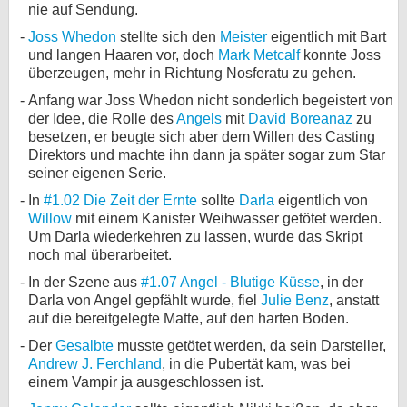
nie auf Sendung.
bei X
Joss Whedon
stellte sich den
Meister
eigentlich mit Bart
und langen Haaren vor, doch
Mark Metcalf
konnte Joss
bei Facebook
überzeugen, mehr in Richtung Nosferatu zu gehen.
Anfang war Joss Whedon nicht sonderlich begeistert von
der Idee, die Rolle des
Angels
mit
David Boreanaz
zu
Kontakt
besetzen, er beugte sich aber dem Willen des Casting
Direktors und machte ihn dann ja später sogar zum Star
Nutzungsbedingungen
seiner eigenen Serie.
In
#1.02 Die Zeit der Ernte
sollte
Darla
eigentlich von
Datenschutz
Willow
mit einem Kanister Weihwasser getötet werden.
Um Darla wiederkehren zu lassen, wurde das Skript
Cookie-Einstellungen
noch mal überarbeitet.
Impressum
In der Szene aus
#1.07 Angel - Blutige Küsse
, in der
Darla von Angel gepfählt wurde, fiel
Julie Benz
, anstatt
Desktop-Ansicht
auf die bereitgelegte Matte, auf den harten Boden.
myFanbase
Der
Gesalbte
musste getötet werden, da sein Darsteller,
Andrew J. Ferchland
, in die Pubertät kam, was bei
einem Vampir ja ausgeschlossen ist.