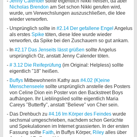
Jenny Calender
sollte eigentlich Nikki heißen, da aber
Nicholas Brendon
am Set schon Nikki gerufen wird,
wurde, um Verwechslungen auszuschließen, die Idee
wieder verworfen.
Ursprünglich sollte in
#2.14 Der gefallene Engel
Angelus
als erstes
Spike
töten, diese Idee wurde wieder
verworfen, da Spike bei den Zuschauern so gut ankam.
In
#2.17 Das Jenseits lässt grüßen
sollte Angelus
ursprünglich Oz, anstatt Jenny Calender töten.
# 3.12 Die Reifeprüfung
(im Original: Helpless) sollte
eigentlich "18" heißen.
Buffys
Mitbewohnerin Kathy aus
#4.02 (K)eine
Menschenseele
sollte ursprünglich anstelle des Posters
von Celine Dion ein Poster von den Backstreet Boys
aufhängen. Ihr Lieblingslied sollte eigentlich Maria
Careys "Butterfly", anstatt "Believe" von Cher sein.
Das Drehbuch zu
#4.16 Im Körper des Feindes
wurde
sechsmal umgeschrieben, nachdem schon Gerüchte
und Spekulationen im Internet grassierten. In der ersten
Fassung sollte
Faith
, in Buffys Körper,
Riley
alles über