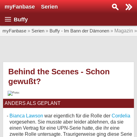
myFanbase
Serien
Serie suchen...
Buffy
Home
SERIEN
myFanbase
»
Serien
»
Buffy - Im Bann der Dämonen
» Magazin 
Serien
Kolumnen
Interviews
Behind the Scenes - Schon
gewußt?
Veranstaltungen
KULTUR
Specials
ANDERS ALS GEPLANT
SERVICE
Bianca Lawson
war eigentlich für die Rolle der
Cordelia
Gewinnspiele
vorgesehen. Sie musste aber leider ablehnen, da sie
einen Vertrag für eine UPN-Serie hatte, die ihr eine
Forum
zweite Rolle untersagte. Traurigerweise ging diese Serie