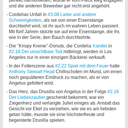
perfekt harmonierten, wurde er vom Fleck weg engagiert
und die anderen Bewerber gar nicht erst angehört.
Cordelias Unfall in
#3.08 Liebe und andere
Schwierigkeiten
, als sie von einer Eisenstange
durchbohrt wird, ist ihr auch im wahren Leben passiert.
Mit fünf Jahren stürzte sie auf eine Eisenstange, die ihr,
wie in der Serie, den Bauch durchbohrte.
Die "Krispy Kreme"-Donuts, die Cordelia
Xander
in
#2.18 Der unsichtbare Tod
mitbringt, werden in Los
Angeles nur in einer einzigen Bäckerei verkauft.
In der Folterszene aus
#2.22 Spiel mit dem Feuer
hatte
Anthony Stewart Head
Chillischoten im Mund, um einen
noch gequälteren Eindruck zu machen, als er von
Angelus gefoltert wird.
Das Herz, das Drusilla von Angelus in der Folge
#2.16
Der Liebeszauber
geschenkt bekommt, war ein
Ziegenherz und verlangte Juliet einiges ab. Anstatt das
Gesicht vor Ekel zu verziehen, wie sie es am liebsten
getan hätte, musste sie eine höchsterfreute und
begeisterte Drusilla spielen.