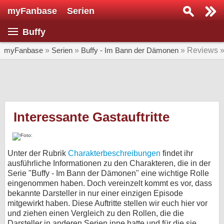
myFanbase
Serien
Serie suchen...
Buffy
Home
SERIEN
myFanbase
»
Serien
»
Buffy - Im Bann der Dämonen
» Reviews 
Serien
Kolumnen
Interviews
Interessante Gastauftritte
Veranstaltungen
KULTUR
Unter der Rubrik
Charakterbeschreibungen
findet ihr
Specials
ausführliche Informationen zu den Charakteren, die in der
Serie "Buffy - Im Bann der Dämonen" eine wichtige Rolle
SERVICE
eingenommen haben. Doch vereinzelt kommt es vor, dass
bekannte Darsteller in nur einer einzigen Episode
Gewinnspiele
mitgewirkt haben. Diese Auftritte stellen wir euch hier vor
und ziehen einen Vergleich zu den Rollen, die die
Forum
Darsteller in anderen Serien inne hatte und für die sie