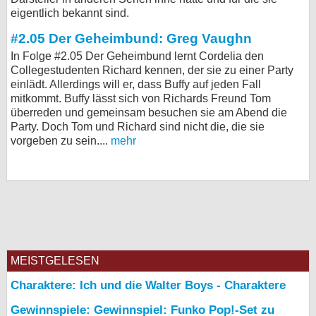
eigentlich bekannt sind.
bei X
#2.05 Der Geheimbund: Greg Vaughn
bei Facebook
In Folge #2.05 Der Geheimbund lernt Cordelia den
Collegestudenten Richard kennen, der sie zu einer Party
einlädt. Allerdings will er, dass Buffy auf jeden Fall
Kontakt
mitkommt. Buffy lässt sich von Richards Freund Tom
überreden und gemeinsam besuchen sie am Abend die
Nutzungsbedingungen
Party. Doch Tom und Richard sind nicht die, die sie
vorgeben zu sein....
mehr
Datenschutz
Cookie-Einstellungen
Impressum
Desktop-Ansicht
myFanbase
MEISTGELESEN
Charaktere: Ich und die Walter Boys - Charaktere
Gewinnspiele: Gewinnspiel: Funko Pop!-Set zu