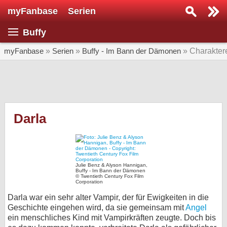
myFanbase
Serien
Serie suchen...
Buffy
Home
SERIEN
myFanbase
»
Serien
»
Buffy - Im Bann der Dämonen
» Charakter
Serien
Kolumnen
Interviews
Darla
Veranstaltungen
KULTUR
Specials
Julie Benz & Alyson Hannigan,
Buffy - Im Bann der Dämonen
© Twentieth Century Fox Film
SERVICE
Corporation
Darla war ein sehr alter Vampir, der für Ewigkeiten in die
Gewinnspiele
Geschichte eingehen wird, da sie gemeinsam mit
Angel
ein menschliches Kind mit Vampirkräften zeugte. Doch bis
Forum