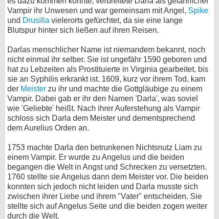
es dazu kommen konnte, verbreitete Darla als gefährlicher
Vampir ihr Unwesen und war gemeinsam mit Angel,
Spike
bei X
und
Drusilla
vielerorts gefürchtet, da sie eine lange
Blutspur hinter sich ließen auf ihren Reisen.
bei Facebook
Darlas menschlicher Name ist niemandem bekannt, noch
nicht einmal ihr selber. Sie ist ungefähr 1590 geboren und
Kontakt
hat zu Lebzeiten als Prostituierte in Virginia gearbeitet, bis
sie an Syphilis erkrankt ist. 1609, kurz vor ihrem Tod, kam
Nutzungsbedingungen
der
Meister
zu ihr und machte die Gottgläubige zu einem
Vampir. Dabei gab er ihr den Namen 'Darla', was soviel
wie 'Geliebte' heißt. Nach ihrer Auferstehung als Vampir
Datenschutz
schloss sich Darla dem Meister und dementsprechend
dem Aurelius Orden an.
Cookie-Einstellungen
1753 machte Darla den betrunkenen Nichtsnutz Liam zu
Impressum
einem Vampir. Er wurde zu Angelus und die beiden
begangen die Welt in Angst und Schrecken zu versetzten.
Desktop-Ansicht
1760 stellte sie Angelus dann dem Meister vor. Die beiden
myFanbase
konnten sich jedoch nicht leiden und Darla musste sich
zwischen ihrer Liebe und ihrem "Vater" entscheiden. Sie
stellte sich auf Angelus Seite und die beiden zogen weiter
durch die Welt.