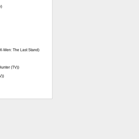
y)
, X-Men: The Last Stand)
 Hunter (TV))
V))