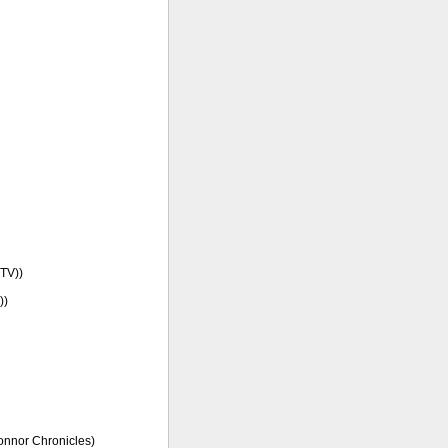
(TV))
))
Connor Chronicles)