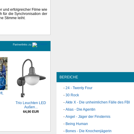
er und erfolgreicher Filme wie
ch für die Synchronisation der
ne Stimme leiht.
Partnerlinks zu
BEREICHE
24 - Twenty Four
tt,
30 Rock
Akte X - Die unheimlichen Fälle des FBI
Trio Leuchten LED
Außen...
Alias - Die Agentin
64,90 EUR
Angel - Jäger der Finsternis
Being Human
Bones - Die Knochenjägerin