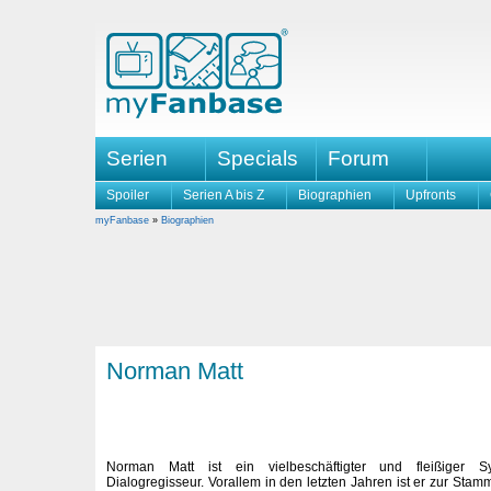
Serien
Specials
Forum
Spoiler
Serien A bis Z
Biographien
Upfronts
myFanbase
»
Biographien
Norman Matt
Norman Matt ist ein vielbeschäftigter und fleißiger S
Dialogregisseur. Vorallem in den letzten Jahren ist er zur Sta