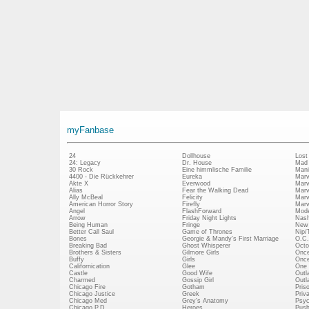
myFanbase
24
Dollhouse
Lost
24: Legacy
Dr. House
Mad
30 Rock
Eine himmlische Familie
Mani
4400 - Die Rückkehrer
Eureka
Marv
Akte X
Everwood
Marv
Alias
Fear the Walking Dead
Marv
Ally McBeal
Felicity
Marv
American Horror Story
Firefly
Marv
Angel
FlashForward
Mode
Arrow
Friday Night Lights
Nash
Being Human
Fringe
New 
Better Call Saul
Game of Thrones
Nip/
Bones
Georgie & Mandy's First Marriage
O.C.
Breaking Bad
Ghost Whisperer
Octo
Brothers & Sisters
Gilmore Girls
Once
Buffy
Girls
Once
Californication
Glee
One 
Castle
Good Wife
Outl
Charmed
Gossip Girl
Outl
Chicago Fire
Gotham
Pris
Chicago Justice
Greek
Priv
Chicago Med
Grey's Anatomy
Psy
Chicago P.D.
Heroes
Push