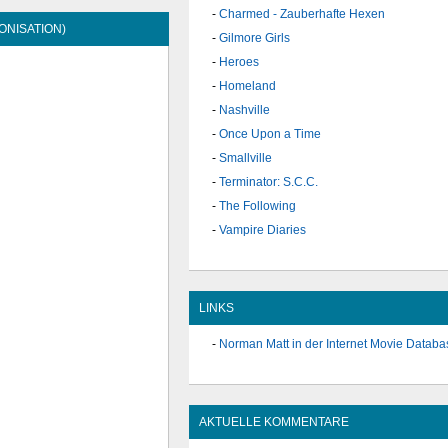
Charmed - Zauberhafte Hexen
ONISATION)
Gilmore Girls
Heroes
Homeland
Nashville
Once Upon a Time
Smallville
Terminator: S.C.C.
The Following
Vampire Diaries
LINKS
Norman Matt in der Internet Movie Databa
AKTUELLE KOMMENTARE