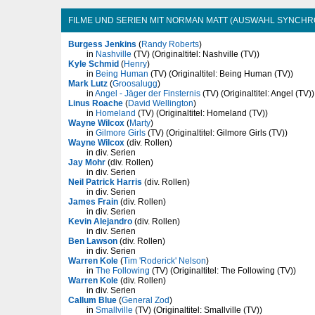
FILME UND SERIEN MIT NORMAN MATT (AUSWAHL SYNCHR
Burgess Jenkins
(
Randy Roberts
)
in
Nashville
(TV) (Originaltitel: Nashville (TV))
Kyle Schmid
(
Henry
)
in
Being Human
(TV) (Originaltitel: Being Human (TV))
Mark Lutz
(
Groosalugg
)
in
Angel - Jäger der Finsternis
(TV) (Originaltitel: Angel (TV))
Linus Roache
(
David Wellington
)
in
Homeland
(TV) (Originaltitel: Homeland (TV))
Wayne Wilcox
(
Marty
)
in
Gilmore Girls
(TV) (Originaltitel: Gilmore Girls (TV))
Wayne Wilcox
(div. Rollen)
in div. Serien
Jay Mohr
(div. Rollen)
in div. Serien
Neil Patrick Harris
(div. Rollen)
in div. Serien
James Frain
(div. Rollen)
in div. Serien
Kevin Alejandro
(div. Rollen)
in div. Serien
Ben Lawson
(div. Rollen)
in div. Serien
Warren Kole
(
Tim 'Roderick' Nelson
)
in
The Following
(TV) (Originaltitel: The Following (TV))
Warren Kole
(div. Rollen)
in div. Serien
Callum Blue
(
General Zod
)
in
Smallville
(TV) (Originaltitel: Smallville (TV))