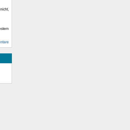
icht,
stern
ntare