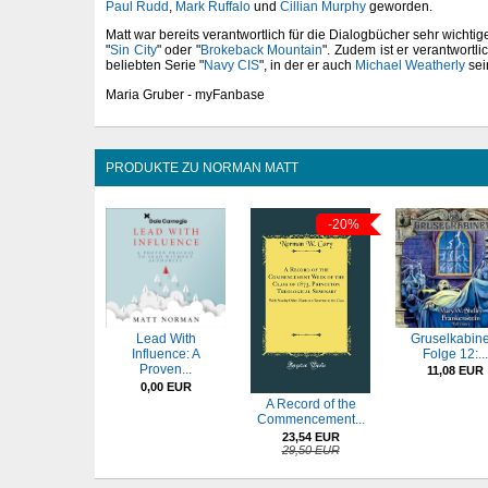
Paul Rudd
,
Mark Ruffalo
und
Cillian Murphy
geworden.
Matt war bereits verantwortlich für die Dialogbücher sehr wichtig
"
Sin City
" oder "
Brokeback Mountain
". Zudem ist er verantwortli
beliebten Serie "
Navy CIS
", in der er auch
Michael Weatherly
sei
Maria Gruber - myFanbase
PRODUKTE ZU NORMAN MATT
-20%
Gruselkabine
Lead With
Folge 12:...
Influence: A
Proven...
11,08 EUR
0,00 EUR
A Record of the
Commencement...
23,54 EUR
29,50 EUR