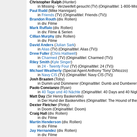
Christopher Ralph
(Hunter)
in Missing - Verzweifelt gesucht (TV) (Originaltitel: 1-800-Mi
Paul Rudd
(Mike Hannigan)
in
Friends
(TV) (Originaltitel: Friends (TV))
Brandon Routh
(div. Rollen)
in div. Filme
Mark Ruffalo
(div. Rollen)
in div. Filme & Serien
Cillian Murphy
(div. Rollen)
in div. Filme
David Anders
(
Julian Sark
)
in
Alias
(TV) (Originaltitel: Alias (TV))
Drew Fuller
(
Chris Halliwell
)
in
Charmed
(TV) (Originaltitel: Charmed (TV))
Riley Smith
(
Kyle Singer
)
in
24 - Twenty Four
(TV) (Originaltitel: 24 (TV))
Michael Weatherly
(Special Agent Anthony 'Tony' DiNozzo)
in
Navy CIS
(TV) (Originaltitel: Navy CIS (TV))
Josh Braaten
(Toby)
in Dumm und Dümmerer (Originaltitel: Dumb and Dumberer:
Paolo Constanzo
(Ryan)
in
40 Tage und 40 Nächte
(Originaltitel: 40 Days and 40 Nig
Matt Day
(Sir Henry Baskerville)
in Der Hund der Baskervilles (Originaltitel: The Hound of the
Dexter Fletcher
(Pinky)
in Doom (Originaltitel: Doom)
Craig Hall
(div. Rollen)
in div. Filme
Martin Henderson
(div. Rollen)
in div. Filme
Jay Hernandez
(div. Rollen)
in div. Filme