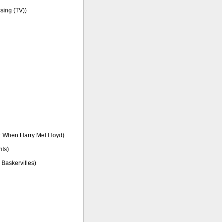
ssing (TV))
 When Harry Met Lloyd)
hts)
 Baskervilles)