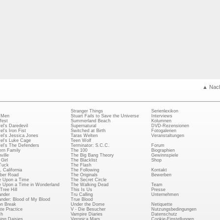
▲ Nac
Stranger Things
Serienlexikon
 Men
Stuart Fails to Save the Universe
Interviews
fest
Summerland Beach
Kolumnen
el's Daredevil
Supernatural
DVD-Rezensionen
el's Iron Fist
Switched at Birth
Fotogalerien
el's Jessica Jones
Taras Welten
Veranstaltungen
el's Luke Cage
Teen Wolf
el's The Defenders
Terminator: S.C.C.
Forum
rn Family
The 100
Biographien
ville
The Big Bang Theory
Gewinnspiele
Girl
The Blacklist
Shop
Tuck
The Flash
, California
The Following
Kontakt
ber Road
The Originals
Bewerben
 Upon a Time
The Secret Circle
 Upon a Time in Wonderland
The Walking Dead
Team
Tree Hill
This Is Us
Presse
ander
Tru Calling
Unternehmen
ander: Blood of My Blood
True Blood
on Break
Under the Dome
Netiquette
ate Practice
V - Die Besucher
Nutzungsbedingungen
ch
Vampire Diaries
Datenschutz
ing Daisies
Veronica Mars
Cookie-Einstellungen