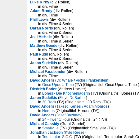
Luke Kirby
(div. Rollen)
in div. Filme
Adam Brody
(div. Rollen)
in div. Filme
Phill Lewis
(div. Rollen)
in div. Filme & Serien
Daran Norris
(div. Rollen)
in div. Filme & Serien
Joel McHale
(div. Rollen)
in div. Filme & Serien
Matthew Goode
(div. Rollen)
in div. Filme & Serien
Paul Rudd
(div. Rollen)
in div. Filme & Serien
Jason Sudeikis
(div. Rollen)
in div. Filme & Serien
Michael Fassbender
(div. Rollen)
in div. Filme
David Anders
(
Dr. Whale
/
Victor Frankenstein
)
in
Once Upon a Time
(TV) (Originaltitel: Once Upon a Time 
Diedrich Bader
(Andrew Hacker)
in
Bones - Die Knochenjägerin
(TV) (Originaltitel: Bones (TV
Jason Sudeikis
(
Floyd DeBarber
)
in
30 Rock
(TV) (Originaltitel: 30 Rock (TV))
David Anders
(
Takezo Kensei / Adam Monroe
)
in
Heroes
(Originaltitel: Heroes (TV))
David Anders
(
Josef Bazhaev
)
in
24 - Twenty Four
(Originaltitel: 24 (TV))
Michael Cassidy
(Grant Gabriel)
in
Smallville
(TV) (Originaltitel: Smallville (TV))
Jonathan Jackson
(
Kyle Reese
)
in
Terminator: S.C.C.
(TV) (Originaltitel: Terminator: Sarah 