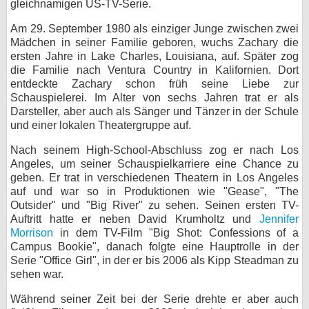
gleichnamigen US-TV-Serie.
bei X
Am 29. September 1980 als einziger Junge zwischen zwei
Mädchen in seiner Familie geboren, wuchs Zachary die
bei Facebook
ersten Jahre in Lake Charles, Louisiana, auf. Später zog
die Familie nach Ventura Country in Kalifornien. Dort
entdeckte Zachary schon früh seine Liebe zur
Kontakt
Schauspielerei. Im Alter von sechs Jahren trat er als
Darsteller, aber auch als Sänger und Tänzer in der Schule
Nutzungsbedingungen
und einer lokalen Theatergruppe auf.
Nach seinem High-School-Abschluss zog er nach Los
Datenschutz
Angeles, um seiner Schauspielkarriere eine Chance zu
geben. Er trat in verschiedenen Theatern in Los Angeles
Cookie-Einstellungen
auf und war so in Produktionen wie "Gease", "The
Outsider" und "Big River" zu sehen. Seinen ersten TV-
Impressum
Auftritt hatte er neben David Krumholtz und
Jennifer
Morrison
in dem TV-Film "Big Shot: Confessions of a
Desktop-Ansicht
Campus Bookie", danach folgte eine Hauptrolle in der
myFanbase
Serie "Office Girl", in der er bis 2006 als Kipp Steadman zu
sehen war.
Während seiner Zeit bei der Serie drehte er aber auch