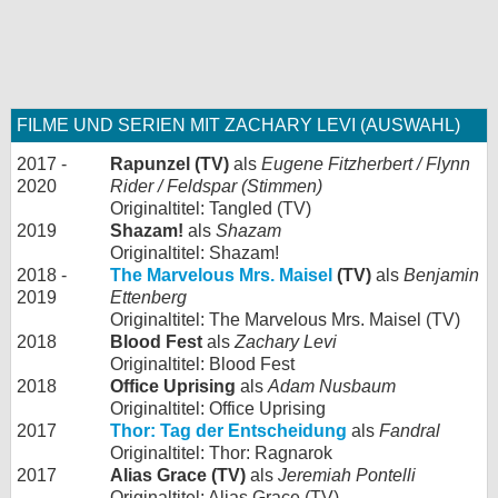
FILME UND SERIEN MIT ZACHARY LEVI (AUSWAHL)
2017 -
Rapunzel (TV)
als
Eugene Fitzherbert / Flynn
2020
Rider / Feldspar (Stimmen)
Originaltitel: Tangled (TV)
2019
Shazam!
als
Shazam
Originaltitel: Shazam!
2018 -
The Marvelous Mrs. Maisel
(TV)
als
Benjamin
2019
Ettenberg
Originaltitel: The Marvelous Mrs. Maisel (TV)
2018
Blood Fest
als
Zachary Levi
Originaltitel: Blood Fest
2018
Office Uprising
als
Adam Nusbaum
Originaltitel: Office Uprising
2017
Thor: Tag der Entscheidung
als
Fandral
Originaltitel: Thor: Ragnarok
2017
Alias Grace (TV)
als
Jeremiah Pontelli
Originaltitel: Alias Grace (TV)