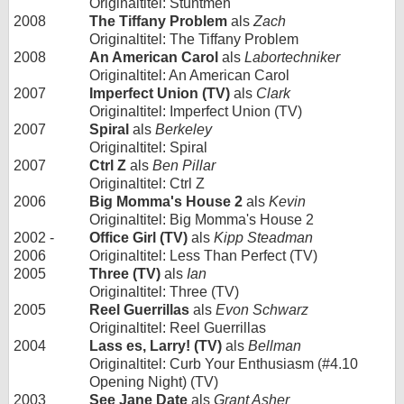
Originaltitel: Stuntmen
2008
The Tiffany Problem
als
Zach
Originaltitel: The Tiffany Problem
2008
An American Carol
als
Labortechniker
Originaltitel: An American Carol
2007
Imperfect Union (TV)
als
Clark
Originaltitel: Imperfect Union (TV)
2007
Spiral
als
Berkeley
Originaltitel: Spiral
2007
Ctrl Z
als
Ben Pillar
Originaltitel: Ctrl Z
2006
Big Momma's House 2
als
Kevin
Originaltitel: Big Momma's House 2
2002 -
Office Girl (TV)
als
Kipp Steadman
2006
Originaltitel: Less Than Perfect (TV)
2005
Three (TV)
als
Ian
Originaltitel: Three (TV)
2005
Reel Guerrillas
als
Evon Schwarz
Originaltitel: Reel Guerrillas
2004
Lass es, Larry! (TV)
als
Bellman
Originaltitel: Curb Your Enthusiasm (#4.10
Opening Night) (TV)
2003
See Jane Date
als
Grant Asher