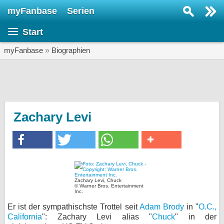
myFanbase
Serien
Serie suchen...
Start
Home
SERIEN
myFanbase
»
Biographien
Serien
Kolumnen
Interviews
Zachary Levi
Veranstaltungen
KULTUR
Specials
SERVICE
Zachary Levi, Chuck
© Warner Bros. Entertainment
Inc.
Gewinnspiele
Er ist der sympathischste Trottel seit
Adam Brody
in "
O.C.,
Forum
California
": Zachary Levi alias "
Chuck
" in der