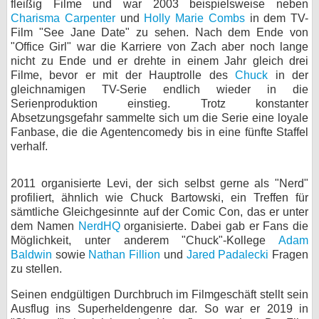
fleißig Filme und war 2003 beispielsweise neben
Charisma Carpenter
und
Holly Marie Combs
in dem TV-
Film "See Jane Date" zu sehen. Nach dem Ende von
"Office Girl" war die Karriere von Zach aber noch lange
nicht zu Ende und er drehte in einem Jahr gleich drei
Filme, bevor er mit der Hauptrolle des
Chuck
in der
gleichnamigen TV-Serie endlich wieder in die
Serienproduktion einstieg. Trotz konstanter
Absetzungsgefahr sammelte sich um die Serie eine loyale
Fanbase, die die Agentencomedy bis in eine fünfte Staffel
verhalf.
2011 organisierte Levi, der sich selbst gerne als "Nerd"
profiliert, ähnlich wie Chuck Bartowski, ein Treffen für
sämtliche Gleichgesinnte auf der Comic Con, das er unter
dem Namen
NerdHQ
organisierte. Dabei gab er Fans die
Möglichkeit, unter anderem "Chuck"-Kollege
Adam
Baldwin
sowie
Nathan Fillion
und
Jared Padalecki
Fragen
zu stellen.
Seinen endgültigen Durchbruch im Filmgeschäft stellt sein
Ausflug ins Superheldengenre dar. So war er 2019 in