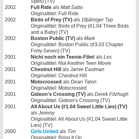
Spell) (TV)
2002
Full Ride
als
Matt Sabo
Originaltitel: Full Ride
2002
Birds of Prey (TV)
als
18jähriger Typ
Originaltitel: Birds of Prey (#1.04 Three Birds
and a Baby) (TV)
2002
Boston Public (TV)
als
Mark
Originaltitel: Boston Public (#3.03 Chapter
Forty-Seven) (TV)
2001
Nicht noch ein Teenie-Film!
als
Les
Originaltitel: Not Another Teen Movie
2001
Chestnut Hill
als
Jamie Eastman
Originaltitel: Chestnut Hill
2001
Motocrossed
als
Dean Talon
Originaltitel: Motocrossed
2001
Gideon's Crossing (TV)
als
Derek Fitzhugh
Originaltitel: Gideon's Crossing (TV)
2001
All About Us (#1.04 Sweet Little Lies) (TV)
als
Jeremy
Originaltitel: All About Us (#1.04 Sweet Little
Lies) (TV)
2000
Girls United
als
Tim
Originaltitel: Bring It On