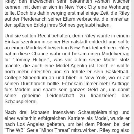
Riley den inzwischen sehr bekannten Ashton Kutcher
kennen, mit dem er sich in New York City eine Wohnung
bei X
teilte. Doch bis dahin verging erst mal einige Zeit, die Riley
auf der Pferderanch seiner Eltern verbrachte, die immer an
bei Facebook
den späteren Erfolg ihres Sohnes geglaubt hatten.
Und sie sollten Recht behalten, denn Riley wurde in einem
Kontakt
Einkaufszentrum in seiner Heimatstadt entdeckt und sollte
an einem Modelwettbewerb in New York teilnehmen. Riley
Nutzungsbedingungen
nahm diese Chance wahr und bekam einen Modelvertrag
für "Tommy Hilfiger", was vor allem seine Mutter stolz
machte, die auch eine Model-Agentin ist. Doch er wollte
Datenschutz
noch mehr erreichen und so lehnte er sein Basketball-
College-Stipendium ab und blieb in New York, wo er auf
Cookie-Einstellungen
seinen Durchbruch hoffte. Er bekam immer mehr Aufträge
fürs Modeln und sparte sein ganzes Geld an, um damit
Impressum
seine geheime Leidenschaft zu finanzieren: das
Schauspielern!
Desktop-Ansicht
myFanbase
Nach drei Monaten intensiven Schauspieltraining und
einer weiterhin erfolgreichen Karriere als Model, wurde er
nach Los Angeles gebeten, um bei dem Piloten bei der
"The WB" Serie "Minor Threat" mitzuwirken. Riley zog also