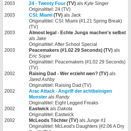
2003
24 - Twenty Four
(TV)
als
Kyle Singer
Originaltitel: 24 (TV)
2003
CSI: Miami
(TV)
als
Jack
Originaltitel: CSI: Miami (#1.21 Spring Break)
(TV)
2003
Almost legal - Echte Jungs machen's selbst
als
Jake
Originaltitel: After School Special
2003
Peacemakers (#1.02 29 Seconds) (TV)
als
Eric Soper
Originaltitel: Peacemakers (#1.02 29 Seconds)
(TV)
2002
Raising Dad - Wer erzieht wen? (TV)
als
Jared Ashby
Originaltitel: Raising Dad (TV)
2002
Arac Attack - Angriff der achtbeinigen
Monster
als
Randy
Originaltitel: Eight Legged Freaks
2002
Eastwick
als
Dakota
Originaltitel: Eastwick
2002
McLeods Töchter (TV)
als
Junge #1
Originaltitel: McLeod's Daughters (#2.06 A Dry