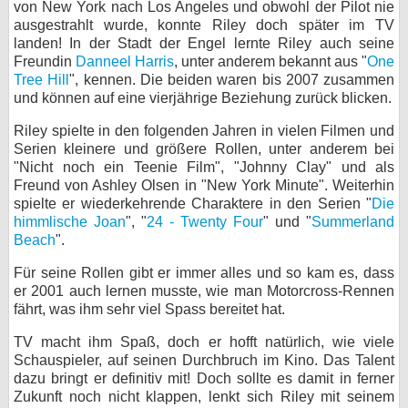
von New York nach Los Angeles und obwohl der Pilot nie
ausgestrahlt wurde, konnte Riley doch später im TV
landen! In der Stadt der Engel lernte Riley auch seine
Freundin
Danneel Harris
, unter anderem bekannt aus "
One
Tree Hill
", kennen. Die beiden waren bis 2007 zusammen
und können auf eine vierjährige Beziehung zurück blicken.
Riley spielte in den folgenden Jahren in vielen Filmen und
Serien kleinere und größere Rollen, unter anderem bei
"Nicht noch ein Teenie Film", "Johnny Clay" und als
Freund von Ashley Olsen in "New York Minute". Weiterhin
spielte er wiederkehrende Charaktere in den Serien "
Die
himmlische Joan
", "
24 - Twenty Four
" und "
Summerland
Beach
".
Für seine Rollen gibt er immer alles und so kam es, dass
er 2001 auch lernen musste, wie man Motorcross-Rennen
fährt, was ihm sehr viel Spass bereitet hat.
TV macht ihm Spaß, doch er hofft natürlich, wie viele
Schauspieler, auf seinen Durchbruch im Kino. Das Talent
dazu bringt er definitiv mit! Doch sollte es damit in ferner
Zukunft noch nicht klappen, lenkt sich Riley mit seinem