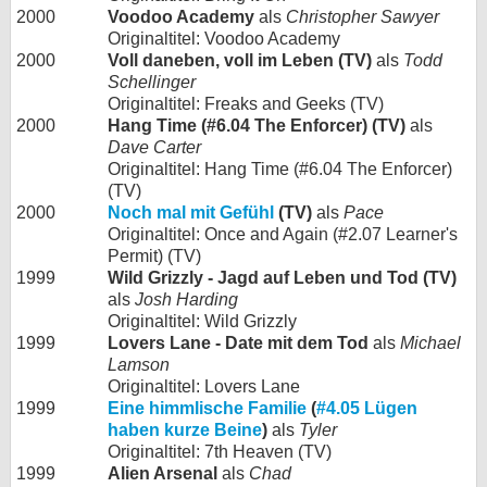
2000
Voodoo Academy
als
Christopher Sawyer
Originaltitel: Voodoo Academy
2000
Voll daneben, voll im Leben (TV)
als
Todd
Schellinger
Originaltitel: Freaks and Geeks (TV)
2000
Hang Time (#6.04 The Enforcer) (TV)
als
Dave Carter
Originaltitel: Hang Time (#6.04 The Enforcer)
(TV)
2000
Noch mal mit Gefühl
(TV)
als
Pace
Originaltitel: Once and Again (#2.07 Learner's
Permit) (TV)
1999
Wild Grizzly - Jagd auf Leben und Tod (TV)
als
Josh Harding
Originaltitel: Wild Grizzly
1999
Lovers Lane - Date mit dem Tod
als
Michael
Lamson
Originaltitel: Lovers Lane
1999
Eine himmlische Familie
(
#4.05 Lügen
haben kurze Beine
)
als
Tyler
Originaltitel: 7th Heaven (TV)
1999
Alien Arsenal
als
Chad