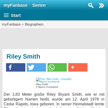
myFanbase
Serien
Serie suchen...
Start
Home
SERIEN
myFanbase
»
Biographien
Serien
Kolumnen
Interviews
Riley Smith
Veranstaltungen
KULTUR
Specials
Riley Smith
SERVICE
© Bjoern Kommerell
Gewinnspiele
Der 1,83 Meter große Riley Bryant Smith, wie er mit
gebürtigem Namen heißt, wurde am 12. April 1978 in
Cedar Rapids, Iowa geboren. In seiner Heimatstadt lernte
Forum