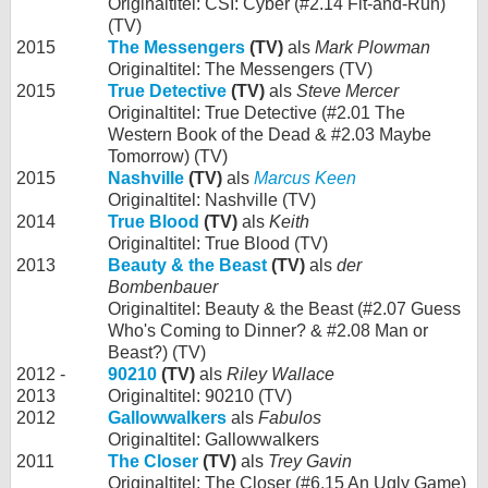
Originaltitel: CSI: Cyber (#2.14 Fit-and-Run)
(TV)
2015
The Messengers
(TV)
als
Mark Plowman
Originaltitel: The Messengers (TV)
2015
True Detective
(TV)
als
Steve Mercer
Originaltitel: True Detective (#2.01 The
Western Book of the Dead & #2.03 Maybe
Tomorrow) (TV)
2015
Nashville
(TV)
als
Marcus Keen
Originaltitel: Nashville (TV)
2014
True Blood
(TV)
als
Keith
Originaltitel: True Blood (TV)
2013
Beauty & the Beast
(TV)
als
der
Bombenbauer
Originaltitel: Beauty & the Beast (#2.07 Guess
Who's Coming to Dinner? & #2.08 Man or
Beast?) (TV)
2012 -
90210
(TV)
als
Riley Wallace
2013
Originaltitel: 90210 (TV)
2012
Gallowwalkers
als
Fabulos
Originaltitel: Gallowwalkers
2011
The Closer
(TV)
als
Trey Gavin
Originaltitel: The Closer (#6.15 An Ugly Game)