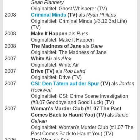
Sean Flannery
Originaltitel: Ghost Whisperer (TV)
2008
Criminal Minds
(TV)
als
Ryan Phillips
Originaltitel: Criminal Minds (#3.12 3rd Life)
(TV)
2008
Make It Happen
als
Russ
Originaltitel: Make It Happen
2008
The Madness of Jane
als
Dane
Originaltitel: The Madness of Jane
2007
White Air
als
Alex
Originaltitel: White Air
2007
Drive (TV)
als
Rob Laird
Originaltitel: Drive (TV)
2007
CSI: Den Tätern auf der Spur
(TV)
als
Jordan
Rockwell
Originaltitel: CSI: Crime Scene Investigation
(#8.07 Goodbye and Good Luck) (TV)
2007
Woman's Murder Club (#1.07 The Past
Comes Back to Haunt You) (TV)
als
Jamie
Galvan
Originaltitel: Woman's Murder Club (#1.07 The
Past Comes Back to Haunt You) (TV)
2006
The Way
als
Karl