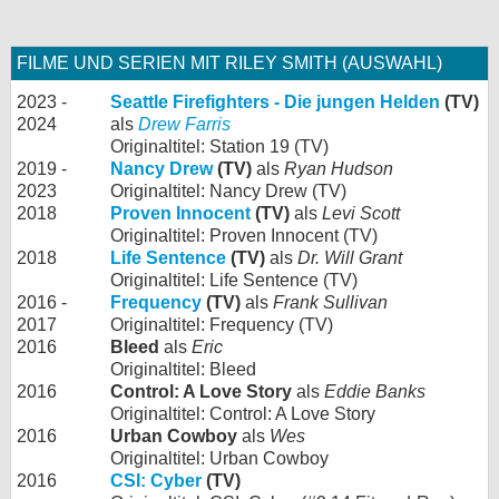
FILME UND SERIEN MIT RILEY SMITH (AUSWAHL)
2023 -
Seattle Firefighters - Die jungen Helden
(TV)
2024
als
Drew Farris
Originaltitel: Station 19 (TV)
2019 -
Nancy Drew
(TV)
als
Ryan Hudson
2023
Originaltitel: Nancy Drew (TV)
2018
Proven Innocent
(TV)
als
Levi Scott
Originaltitel: Proven Innocent (TV)
2018
Life Sentence
(TV)
als
Dr. Will Grant
Originaltitel: Life Sentence (TV)
2016 -
Frequency
(TV)
als
Frank Sullivan
2017
Originaltitel: Frequency (TV)
2016
Bleed
als
Eric
Originaltitel: Bleed
2016
Control: A Love Story
als
Eddie Banks
Originaltitel: Control: A Love Story
2016
Urban Cowboy
als
Wes
Originaltitel: Urban Cowboy
2016
CSI: Cyber
(TV)