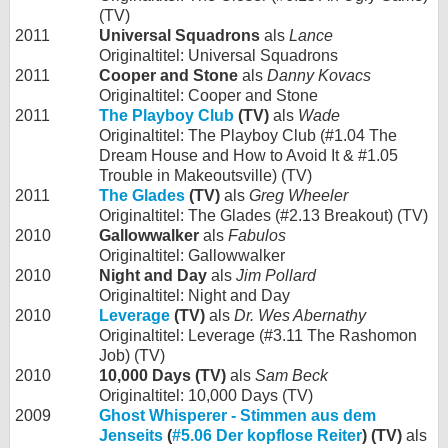
(TV)
2011
Universal Squadrons
als
Lance
Originaltitel: Universal Squadrons
2011
Cooper and Stone
als
Danny Kovacs
Originaltitel: Cooper and Stone
2011
The Playboy Club
(TV)
als
Wade
Originaltitel: The Playboy Club (#1.04 The
Dream House and How to Avoid It & #1.05
Trouble in Makeoutsville) (TV)
2011
The Glades
(TV)
als
Greg Wheeler
Originaltitel: The Glades (#2.13 Breakout) (TV)
2010
Gallowwalker
als
Fabulos
Originaltitel: Gallowwalker
2010
Night and Day
als
Jim Pollard
Originaltitel: Night and Day
2010
Leverage
(TV)
als
Dr. Wes Abernathy
Originaltitel: Leverage (#3.11 The Rashomon
Job) (TV)
2010
10,000 Days (TV)
als
Sam Beck
Originaltitel: 10,000 Days (TV)
2009
Ghost Whisperer - Stimmen aus dem
Jenseits
(
#5.06 Der kopflose Reiter
) (TV)
als