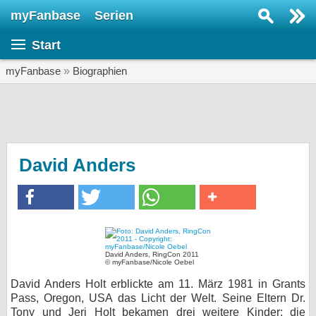
myFanbase
Serien
Serie suchen...
Start
Home
SERIEN
myFanbase
»
Biographien
Serien
Kolumnen
Interviews
David Anders
Veranstaltungen
KULTUR
Specials
SERVICE
David Anders, RingCon 2011
© myFanbase/Nicole Oebel
Gewinnspiele
David Anders Holt erblickte am 11. März 1981 in Grants
Pass, Oregon, USA das Licht der Welt. Seine Eltern Dr.
Forum
Tony und Jeri Holt bekamen drei weitere Kinder: die