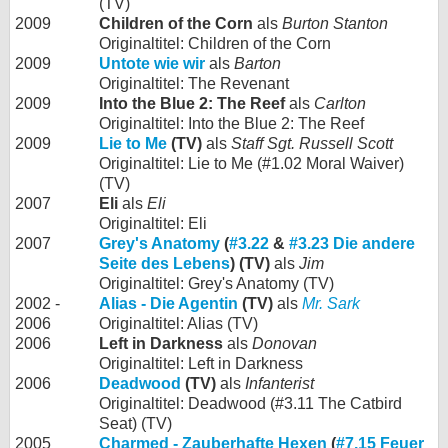
(TV)
2009
Children of the Corn
als
Burton Stanton
Originaltitel: Children of the Corn
2009
Untote wie wir
als
Barton
Originaltitel: The Revenant
2009
Into the Blue 2: The Reef
als
Carlton
Originaltitel: Into the Blue 2: The Reef
2009
Lie to Me
(TV)
als
Staff Sgt. Russell Scott
Originaltitel: Lie to Me (#1.02 Moral Waiver)
(TV)
2007
Eli
als
Eli
Originaltitel: Eli
2007
Grey's Anatomy
(
#3.22
&
#3.23 Die andere
Seite des Lebens
) (TV)
als
Jim
Originaltitel: Grey's Anatomy (TV)
2002 -
Alias - Die Agentin
(TV)
als
Mr. Sark
2006
Originaltitel: Alias (TV)
2006
Left in Darkness
als
Donovan
Originaltitel: Left in Darkness
2006
Deadwood
(TV)
als
Infanterist
Originaltitel: Deadwood (#3.11 The Catbird
Seat) (TV)
2005
Charmed - Zauberhafte Hexen
(
#7.15 Feuer