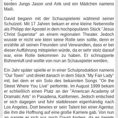
beiden Jungs Jason und Arik und ein Mädchen namens
bei X
Maili.
David begann mit der Schauspielerei während seiner
bei Facebook
Schulzeit. Mit 17 Jahren bekam er eine kleine Nebenrolle
als Philipp der Apostel in dem hochpopulären Stück "Jesus
Christ Superstar" an einem regionalen Theater. Jedoch
Kontakt
wusste er nicht wie klein seine Rolle sein sollte, denn er
erzählte all seinen Freunden und Verwandten, dass er bei
Nutzungsbedingungen
dieser Aufführung mitspielen würde, da er sehr stolz darauf
war, eine Rolle bekommen zu haben. Er schnupperte
Datenschutz
Bühnenluft und wollte von nun an Schauspieler werden.
Cookie-Einstellungen
Ein Jahr später spielte er in einer Schulproduktion namens
"Our Town" und direkt danach in dem Stück "My Fair Lady"
mit, bei dem er ein Solo des bekannten Songs "On the
Impressum
Street Where You Live" performte. Im August 1999 bekam
Desktop-Ansicht
er schließlich einen Platz an der "American Academy of
Dramatic Arts" in Pasadena, Kalifornien. Jedoch entschied
myFanbase
er sich dagegen und fuhr stattdessen eigenhändig nach
Los Angeles. Dort bewies er sein Talent bei einer Agentur,
die ihm die Hoffnung auf eine große Karriere gab. Von nun
an nannte er sich nur noch David Anders, da es bereits