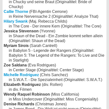
in Chucky und seine Braut (Originaltitel: Bride of
Chucky)
Callie Thorne
(FBI-Agentin Cerrone)
in Reine Nervensache 2 (Originaltitel: Analyze That)
Hilary Swank
(Maj. Rebecca Childs)
in The Core - Der innere Kern (Originaltitel: The Core)
Jessica Stevenson
(Yvonne)
in Shaun of the Dead - Ein Zombie kommt selten allein
(Originaltitel: Shaun of the Dead)
Myriam Sirois
(Sarah Cantrell)
in Babylon 5 - Legende der Rangers (Originaltitel:
Babylon 5: The Legend of the Rangers: To Live and Die
in Starlight)
Zoe Saldana
(Eva Rodrigues)
in Center Stage (Originaltitel: Center Stage)
Michelle Rodriguez
(Chris Sanchez)
in S.W.A.T. - Die Spezialeinheit (Originaltitel: S.W.A.T.)
Elizabeth Rodriguez
(div. Rollen)
in div. Filmen
Wendy Raquel Robinson
(Miss California)
in Miss Undercover (Originaltitel: Miss Congeniality)
Denise Richards
(Christmas Jones)
in James Bond - Die Welt ist nicht genug (Originaltitel: