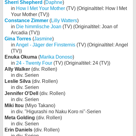
Sherri Shepherd
(
Daphne
)
in
How I Met Your Mother
(TV) (Originaltitel: How I Met
Your Mother (TV))
Constance Zimmer
(
Lilly Watters
)
in
Die himmlische Joan
(TV) (Originaltitel: Joan of
Arcadia (TV))
Gina Torres
(
Jasmine
)
in
Angel - Jäger der Finsternis
(TV) (Originaltitel: Angel
(TV))
Enuka Okuma
(
Marika Donoso
)
in
24 - Twenty Four
(TV) (Originaltitel: 24 (TV))
Ally Walker
(div. Rollen)
in div. Serien
Leslie Silva
(div. Rollen)
in div. Serien
Jennifer O'Dell
(div. Rollen)
in div. Serien
Miki Itou
(Miyo Takano)
in div. "Higurashi no Naku Koro ni"-Serien
Meta Golding
(div. Rollen)
in div. Serien
Erin Daniels
(div. Rollen)
in div. Serien