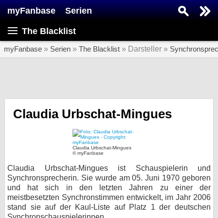
myFanbase
Serien
Serie suchen...
The Blacklist
Home
SERIEN
myFanbase
»
Serien
»
The Blacklist
» Darsteller »
Synchronsprec
Serien
Kolumnen
Interviews
Claudia Urbschat-Mingues
Veranstaltungen
KULTUR
Claudia Urbschat-Mingues
© myFanbase
Specials
Claudia Urbschat-Mingues ist Schauspielerin und
SERVICE
Synchronsprecherin. Sie wurde am 05. Juni 1970 geboren
und hat sich in den letzten Jahren zu einer der
Gewinnspiele
meistbesetzten Synchronstimmen entwickelt, im Jahr 2006
stand sie auf der Kaul-Liste auf Platz 1 der deutschen
Forum
Synchronschauspielerinnen.