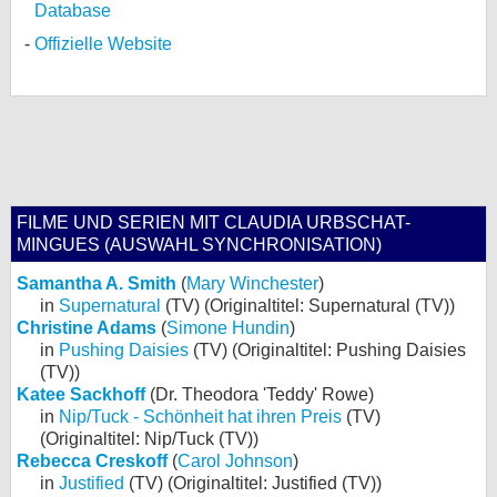
Database
Offizielle Website
FILME UND SERIEN MIT CLAUDIA URBSCHAT-
MINGUES (AUSWAHL SYNCHRONISATION)
Samantha A. Smith
(
Mary Winchester
)
in
Supernatural
(TV) (Originaltitel: Supernatural (TV))
Christine Adams
(
Simone Hundin
)
in
Pushing Daisies
(TV) (Originaltitel: Pushing Daisies
(TV))
Katee Sackhoff
(Dr. Theodora 'Teddy' Rowe)
in
Nip/Tuck - Schönheit hat ihren Preis
(TV)
(Originaltitel: Nip/Tuck (TV))
Rebecca Creskoff
(
Carol Johnson
)
in
Justified
(TV) (Originaltitel: Justified (TV))