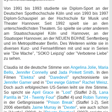
bei X
Von 1991 bis 1993 studierte sie Diplom-Sport an der
Deutschen Sporthochschule Köln und von 1993 bis 1997
bei Facebook
Diplom-Schauspiel an der Hochschule für Musik und
Theater Hannover. Seit 1992 spielt sie an den
unterschiedlichsten Theatern. So spielte sie unter anderem
am Staatsschauspiel Köln und Hannover, an der
Kontakt
Staatsoper Hannover, an der NEUEN BÜHNE Senftenberg
und im Metropoltheater Berlin. Des Weiteren wirkte sie in
Nutzungsbedingungen
diversen Kurz- und Fernsehfilmen mit und war in Serien
wie "Die Wache", "SOKO Leipzig" oder "Verbotene Liebe"
Datenschutz
zu sehen.
Cookie-Einstellungen
Claudia ist die deutsche Stimme von
Angelina Jolie
,
Maria
Bello
,
Jennifer Connelly
und
Jada Pinkett Smith
. In den
Impressum
Filmen "
Elektra
" und "
Daredevil
" synchronisierte sie
Jennifer Garner
und in "
Der ewige Gärtner
"
Rachel Weisz
.
Desktop-Ansicht
Doch auch erfolgreichen US-Serien leiht sie ihre Stimme.
myFanbase
So spricht sie
April Grace
in "
Lost
" (Staffel 2-3),
Lana
Parrilla
in "
24 - Twenty Four
" (Staffel 4) und
Robin Tunney
in der Gefängnisserie "
Prison Break
" (Staffel 1-2). Seit
2006 ebenfalls
Jaime Murray
in "
Dexter
", wie auch schon