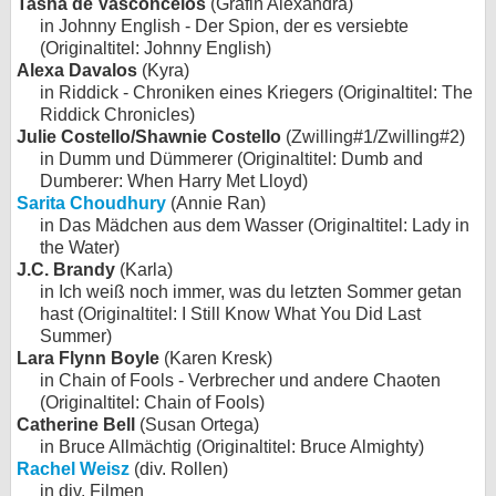
Tasha de Vasconcelos
(Gräfin Alexandra)
in Johnny English - Der Spion, der es versiebte
(Originaltitel: Johnny English)
Alexa Davalos
(Kyra)
in Riddick - Chroniken eines Kriegers (Originaltitel: The
Riddick Chronicles)
Julie Costello/Shawnie Costello
(Zwilling#1/Zwilling#2)
in Dumm und Dümmerer (Originaltitel: Dumb and
Dumberer: When Harry Met Lloyd)
Sarita Choudhury
(Annie Ran)
in Das Mädchen aus dem Wasser (Originaltitel: Lady in
the Water)
J.C. Brandy
(Karla)
in Ich weiß noch immer, was du letzten Sommer getan
hast (Originaltitel: I Still Know What You Did Last
Summer)
Lara Flynn Boyle
(Karen Kresk)
in Chain of Fools - Verbrecher und andere Chaoten
(Originaltitel: Chain of Fools)
Catherine Bell
(Susan Ortega)
in Bruce Allmächtig (Originaltitel: Bruce Almighty)
Rachel Weisz
(div. Rollen)
in div. Filmen