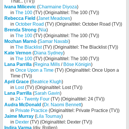
That... (TV))
Ivana Milicevic
(
Charmaine Diyoza
)
in
The 100
(TV) (Originaltitel: The 100 (TV))
Rebecca Field
(
Janet Meadows
)
in
October Road
(TV) (Originaltitel: October Road (TV))
Brenda Strong
(
Nia
)
in
The 100
(TV) (Originaltitel: The 100 (TV))
Mozhan Marnò
(
Samar Navabi
)
in
The Blacklist
(TV) (Originaltitel: The Blacklist (TV))
Kate Vernon
(
Diana Sydney
)
in
The 100
(TV) (Originaltitel: The 100 (TV))
Lana Parrilla
(
Regina Mills
/
Böse Königin
)
in
Once Upon a Time
(TV) (Originaltitel: Once Upon a
Time (TV))
April Grace
(
Beatrice Klugh
)
in
Lost
(TV) (Originaltitel: Lost (TV))
Lana Parrilla
(
Sarah Gavin
)
in
24 - Twenty Four
(TV) (Originaltitel: 24 (TV))
Audra McDonald
(
Dr. Naomi Bennett
)
in
Private Practice
(Originaltitel: Private Practice (TV))
Jaime Murray
(
Lila Tournay
)
in
Dexter
(TV) (Originaltitel: Dexter (TV))
Indira Varma
(div. Rollen)