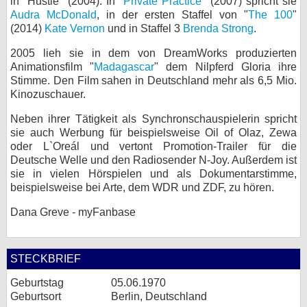
in "Hustle" (2004). In "
Private Practice
" (2007) spricht sie
Audra McDonald
, in der ersten Staffel von "
The 100
"
(2014)
Kate Vernon
und in Staffel 3
Brenda Strong
.
2005 lieh sie in dem von DreamWorks produzierten
Animationsfilm "
Madagascar
" dem Nilpferd Gloria ihre
Stimme. Den Film sahen in Deutschland mehr als 6,5 Mio.
Kinozuschauer.
Neben ihrer Tätigkeit als Synchronschauspielerin spricht
sie auch Werbung für beispielsweise Oil of Olaz, Zewa
oder L`Oreál und vertont Promotion-Trailer für die
Deutsche Welle und den Radiosender N-Joy. Außerdem ist
sie in vielen Hörspielen und als Dokumentarstimme,
beispielsweise bei Arte, dem WDR und ZDF, zu hören.
Dana Greve - myFanbase
STECKBRIEF
Geburtstag
05.06.1970
Geburtsort
Berlin, Deutschland