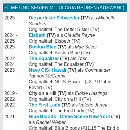
FILME UND SERIEN MIT GLORIA REUBEN (AUSWAHL)
2025
Die perfekte Schwester
(TV)
als
Michelle
Sanders
Originaltitel: The Better Sister (TV)
2024 -
Elsbeth
(TV)
als
Claudia Payne
2025
Originaltitel: Elsbeth (TV)
2025
Boston Blue
(TV)
als
Mae Silver
Originaltitel: Boston Blue (TV)
2022 -
The Equalizer
(TV)
als
Trish
2024
Originaltitel: The Equalizer (TV)
2023
Navy CIS: Hawaii
(TV)
als
Commander
Tannon McCarthy
Originaltitel: NCIS: Hawai'i (#2.19 Cabin
Fever) (TV)
2019 -
City on a Hill (TV)
als
Eloise Hastings
2022
Originaltitel: City on a Hill (TV)
2022
The First Lady
(TV)
als
Valerie Jarrett
Originaltitel: The First Lady (TV)
2021
Blue Bloods - Crime Scene New York
(TV)
als
Rachel Weber
Originaltitel: Blue Bloods (#11.15 The End &