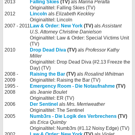
2013
Falling Skies
(TV)
als
Marina Peralta
Originaltitel: Falling Skies (TV)
2012
Lincoln
als
Elizabeth Keckley
Originaltitel: Lincoln
2007 - 2011
Law & Order: New York
(TV)
als
Assistant
U.S. Attorney Christine Danielson
Originaltitel: Law & Order: Special Victims Unit
(TV)
2010
Drop Dead Diva
(TV)
als
Professor Kathy
Miller
Originaltitel: Drop Dead Diva (#2.13 Freeze the
Day) (TV)
2008 -
Raising the Bar
(TV)
als
Rosalind Whitman
2009
Originaltitel: Raising the Bar (TV)
1995 -
Emergency Room - Die Notaufnahme
(TV)
2008
als
Jeanie Boulet
Originaltitel: ER (TV)
2006
Der Sentinel
als
Mrs. Merriweather
Originaltitel: The Sentinel
2005
Numb3rs - Die Logik des Verbrechens
(TV)
als
Erica Quimby
Originaltitel: Numb3rs (#1.12 Noisy Edge) (TV)
2002
Law & Order: New York
(TV)
als
Violet