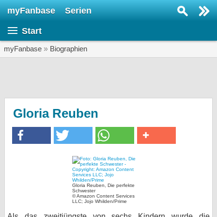
myFanbase
Serien
Serie suchen...
Start
Home
SERIEN
myFanbase
»
Biographien
Serien
Kolumnen
Interviews
Gloria Reuben
Veranstaltungen
KULTUR
Specials
SERVICE
Gloria Reuben, Die perfekte
Gewinnspiele
Schwester
© Amazon Content Services
LLC; Jojo Whilden/Prime
Forum
Als das zweitjüngste von sechs Kindern wurde die