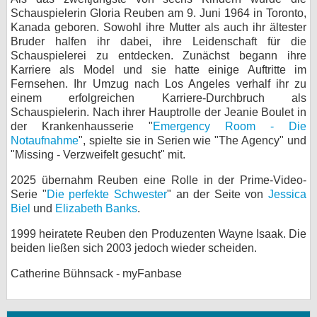
Schauspielerin Gloria Reuben am 9. Juni 1964 in Toronto,
bei X
Kanada geboren. Sowohl ihre Mutter als auch ihr ältester
Bruder halfen ihr dabei, ihre Leidenschaft für die
bei Facebook
Schauspielerei zu entdecken. Zunächst begann ihre
Karriere als Model und sie hatte einige Auftritte im
Fernsehen. Ihr Umzug nach Los Angeles verhalf ihr zu
Kontakt
einem erfolgreichen Karriere-Durchbruch als
Schauspielerin. Nach ihrer Hauptrolle der Jeanie Boulet in
der Krankenhausserie "
Nutzungsbedingungen
Emergency Room - Die
Notaufnahme
", spielte sie in Serien wie "The Agency" und
"Missing - Verzweifelt gesucht" mit.
Datenschutz
2025 übernahm Reuben eine Rolle in der Prime-Video-
Cookie-Einstellungen
Serie "
Die perfekte Schwester
" an der Seite von
Jessica
Biel
und
Elizabeth Banks
.
Impressum
1999 heiratete Reuben den Produzenten Wayne Isaak. Die
Desktop-Ansicht
beiden ließen sich 2003 jedoch wieder scheiden.
myFanbase
Catherine Bühnsack - myFanbase