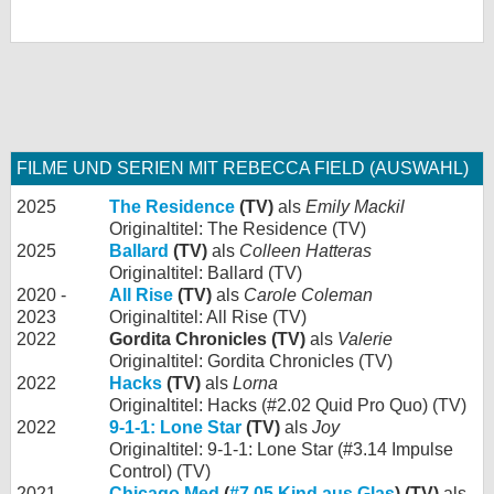
FILME UND SERIEN MIT REBECCA FIELD (AUSWAHL)
2025
The Residence
(TV)
als
Emily Mackil
Originaltitel: The Residence (TV)
2025
Ballard
(TV)
als
Colleen Hatteras
Originaltitel: Ballard (TV)
2020 -
All Rise
(TV)
als
Carole Coleman
2023
Originaltitel: All Rise (TV)
2022
Gordita Chronicles (TV)
als
Valerie
Originaltitel: Gordita Chronicles (TV)
2022
Hacks
(TV)
als
Lorna
Originaltitel: Hacks (#2.02 Quid Pro Quo) (TV)
2022
9-1-1: Lone Star
(TV)
als
Joy
Originaltitel: 9-1-1: Lone Star (#3.14 Impulse
Control) (TV)
2021
Chicago Med
(
#7.05 Kind aus Glas
) (TV)
als