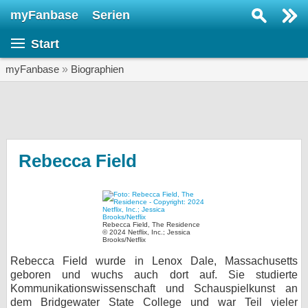
myFanbase
Serien
Serie suchen...
Start
Home
SERIEN
myFanbase
»
Biographien
Serien
Kolumnen
Interviews
Rebecca Field
Veranstaltungen
KULTUR
Specials
Rebecca Field, The Residence
© 2024 Netflix, Inc.; Jessica
Brooks/Netflix
SERVICE
Rebecca Field wurde in Lenox Dale, Massachusetts
Gewinnspiele
geboren und wuchs auch dort auf. Sie studierte
Kommunikationswissenschaft und Schauspielkunst an
Forum
dem Bridgewater State College und war Teil vieler