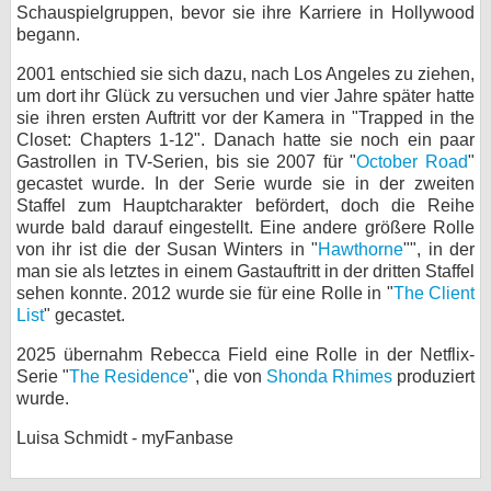
Schauspielgruppen, bevor sie ihre Karriere in Hollywood
bei X
begann.
2001 entschied sie sich dazu, nach Los Angeles zu ziehen,
bei Facebook
um dort ihr Glück zu versuchen und vier Jahre später hatte
sie ihren ersten Auftritt vor der Kamera in "Trapped in the
Closet: Chapters 1-12". Danach hatte sie noch ein paar
Kontakt
Gastrollen in TV-Serien, bis sie 2007 für "
October Road
"
gecastet wurde. In der Serie wurde sie in der zweiten
Nutzungsbedingungen
Staffel zum Hauptcharakter befördert, doch die Reihe
wurde bald darauf eingestellt. Eine andere größere Rolle
Datenschutz
von ihr ist die der Susan Winters in "
Hawthorne
"", in der
man sie als letztes in einem Gastauftritt in der dritten Staffel
Cookie-Einstellungen
sehen konnte. 2012 wurde sie für eine Rolle in "
The Client
List
" gecastet.
Impressum
2025 übernahm Rebecca Field eine Rolle in der Netflix-
Desktop-Ansicht
Serie "
The Residence
", die von
Shonda Rhimes
produziert
wurde.
myFanbase
Luisa Schmidt - myFanbase