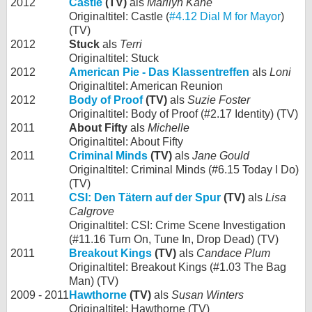
2012
Castle
(TV)
als
Marilyn Kane
Originaltitel: Castle (
#4.12 Dial M for Mayor
)
(TV)
2012
Stuck
als
Terri
Originaltitel: Stuck
2012
American Pie - Das Klassentreffen
als
Loni
Originaltitel: American Reunion
2012
Body of Proof
(TV)
als
Suzie Foster
Originaltitel: Body of Proof (#2.17 Identity) (TV)
2011
About Fifty
als
Michelle
Originaltitel: About Fifty
2011
Criminal Minds
(TV)
als
Jane Gould
Originaltitel: Criminal Minds (#6.15 Today I Do)
(TV)
2011
CSI: Den Tätern auf der Spur
(TV)
als
Lisa
Calgrove
Originaltitel: CSI: Crime Scene Investigation
(#11.16 Turn On, Tune In, Drop Dead) (TV)
2011
Breakout Kings
(TV)
als
Candace Plum
Originaltitel: Breakout Kings (#1.03 The Bag
Man) (TV)
2009 - 2011
Hawthorne
(TV)
als
Susan Winters
Originaltitel: Hawthorne (TV)