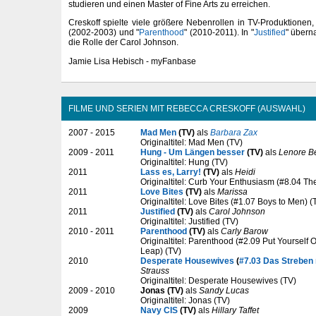
studieren und einen Master of Fine Arts zu erreichen.
Creskoff spielte viele größere Nebenrollen in TV-Produktionen,
(2002-2003) und "
Parenthood
" (2010-2011). In "
Justified
" übern
die Rolle der Carol Johnson.
Jamie Lisa Hebisch - myFanbase
FILME UND SERIEN MIT REBECCA CRESKOFF (AUSWAHL)
2007 - 2015
Mad Men
(TV)
als
Barbara Zax
Originaltitel: Mad Men (TV)
2009 - 2011
Hung - Um Längen besser
(TV)
als
Lenore B
Originaltitel: Hung (TV)
2011
Lass es, Larry!
(TV)
als
Heidi
Originaltitel: Curb Your Enthusiasm (#8.04 Th
2011
Love Bites
(TV)
als
Marissa
Originaltitel: Love Bites (#1.07 Boys to Men) (
2011
Justified
(TV)
als
Carol Johnson
Originaltitel: Justified (TV)
2010 - 2011
Parenthood
(TV)
als
Carly Barow
Originaltitel: Parenthood (#2.09 Put Yourself 
Leap) (TV)
2010
Desperate Housewives
(
#7.03 Das Streben
Strauss
Originaltitel: Desperate Housewives (TV)
2009 - 2010
Jonas (TV)
als
Sandy Lucas
Originaltitel: Jonas (TV)
2009
Navy CIS
(TV)
als
Hillary Taffet