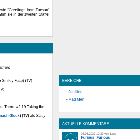
 wie "Greetings from Tucson"
ahm sie in der zweiten Staffel
ernard
BEREICHE
e Smiley Face) (TV)
TV)
Justified
Mad Men
Out There, #2.19 Taking the
 nach Glück
) (TV)
als
Stacy
AKTUELLE KOMMENTARE
04.08.2026 10:29 von Lena
Furious: Furious