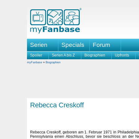
Serien
Specials
Forum
Spoiler
Serien A bis Z
Biographien
Upfronts
myFanbase
»
Biographien
Rebecca Creskoff
Rebecca Creskoff, geboren am 1. Februar 1971 in Philadelphia,
Pennsylvania einen Abschluss, bevor sie beschloss an der Ne