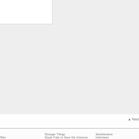
▲ Nac
Stranger Things
Serienlexikon
 Men
Stuart Fails to Save the Universe
Interviews