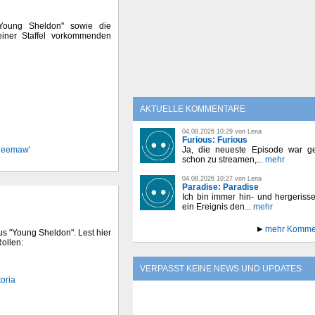
"Young Sheldon" sowie die
einer Staffel vorkommenden
AKTUELLE KOMMENTARE
04.08.2026 10:29 von Lena
Furious: Furious
'Meemaw'
Ja, die neueste Episode war ge
schon zu streamen,...
mehr
04.08.2026 10:27 von Lena
Paradise: Paradise
Ich bin immer hin- und hergeriss
ein Ereignis den...
mehr
mehr Komme
us "Young Sheldon". Lest hier
ollen:
VERPASST KEINE NEWS UND UPDATES
toria