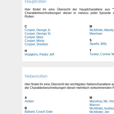
Hauptrollen
Hier findet ihr eine Übersicht der Hauptcharaktere aus 
Charakterbeschreibungen dieser in nahezu jeder Episode 
Rollen:
C
M
Cooper, George Jr.
McAllister, Mandy
Cooper, George Sr.
Meemaw
Cooper, Mary
S
Cooper, Missy
Sparks, Billy
Cooper, Sheldon
T
H
Tucker, Connie 
Hodgkins, Pastor Jeff
Nebenrollen
Hier findet ihr eine Übersicht der wichtigsten Nebencharaktere a
die Charakterbeschreibungen dieser mehrfach vorkommenden R
A
M
Amber
Macelroy, Ms. Vic
Marcus
B
McAllister, Audrey
Ballard, Coach Dale
McAllister, Jim