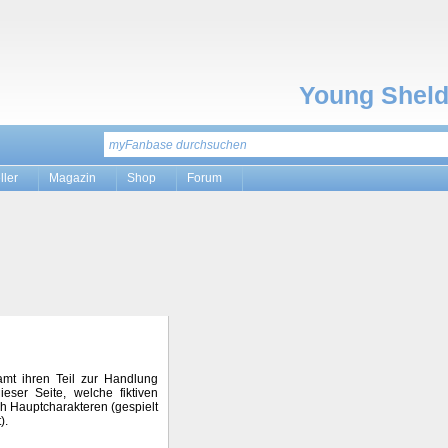
Young Shel
ller
Magazin
Shop
Forum
samt ihren Teil zur Handlung
eser Seite, welche fiktiven
ch Hauptcharakteren (gespielt
).