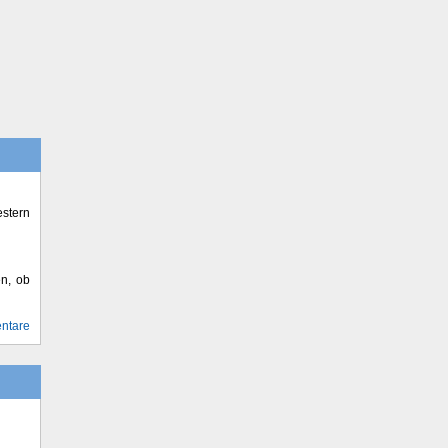
stern
en, ob
ntare