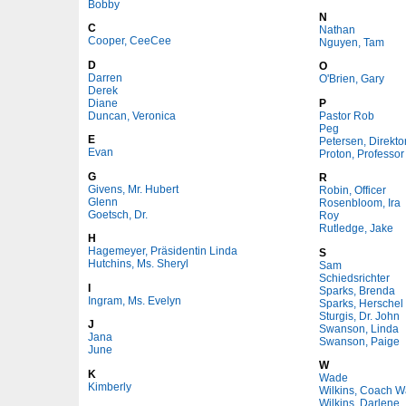
Bobby
N
C
Nathan
Cooper, CeeCee
Nguyen, Tam
D
O
Darren
O'Brien, Gary
Derek
Diane
P
Duncan, Veronica
Pastor Rob
Peg
E
Petersen, Direkto
Evan
Proton, Professor
G
R
Givens, Mr. Hubert
Robin, Officer
Glenn
Rosenbloom, Ira
Goetsch, Dr.
Roy
Rutledge, Jake
H
Hagemeyer, Präsidentin Linda
S
Hutchins, Ms. Sheryl
Sam
Schiedsrichter
I
Sparks, Brenda
Ingram, Ms. Evelyn
Sparks, Herschel
Sturgis, Dr. John
J
Swanson, Linda
Jana
Swanson, Paige
June
W
K
Wade
Kimberly
Wilkins, Coach 
Wilkins, Darlene