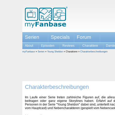
Serien
Specials
Forum
About
Episoden
Reviews
Charaktere
Darste
myFanbase
»
Serien
»
Young Sheldon
» Charaktere »
Charakterbeschreibungen
Charakterbeschreibungen
Im Laufe einer Serie treten zahlreiche Figuren auf, die alle
beitragen oder ganz eigene Storylines haben. Erfahrt auf di
Personen in der Serie "Young Sheldon" dabei sind, unterteilt na
vom Hauptcast) und Nebencharakteren (gespielt vom Nebencast