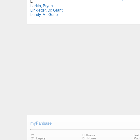
L
Larkin, Bryan
Linkletter, Dr. Grant
Lundy, Mr. Gene
myFanbase
24
Dollhouse
Lost
24: Legacy
Dr. House
Mad