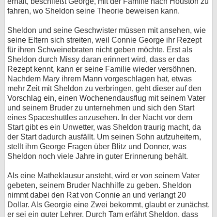
erhält, beschließt George, mit der Familie nach Houston zu
fahren, wo Sheldon seine Theorie beweisen kann.
Sheldon und seine Geschwister müssen mit ansehen, wie
seine Eltern sich streiten, weil Connie George ihr Rezept
für ihren Schweinebraten nicht geben möchte. Erst als
Sheldon durch Missy daran erinnert wird, dass er das
Rezept kennt, kann er seine Familie wieder versöhnen.
Nachdem Mary ihrem Mann vorgeschlagen hat, etwas
mehr Zeit mit Sheldon zu verbringen, geht dieser auf den
Vorschlag ein, einen Wochenendausflug mit seinem Vater
und seinem Bruder zu unternehmen und sich den Start
eines Spaceshuttles anzusehen. In der Nacht vor dem
Start gibt es ein Unwetter, was Sheldon traurig macht, da
der Start dadurch ausfällt. Um seinen Sohn aufzuheitern,
stellt ihm George Fragen über Blitz und Donner, was
Sheldon noch viele Jahre in guter Erinnerung behält.
Als eine Matheklausur ansteht, wird er von seinem Vater
gebeten, seinem Bruder Nachhilfe zu geben. Sheldon
nimmt dabei den Rat von Connie an und verlangt 20
Dollar. Als Georgie eine Zwei bekommt, glaubt er zunächst,
er sei ein guter Lehrer. Durch Tam erfährt Sheldon, dass