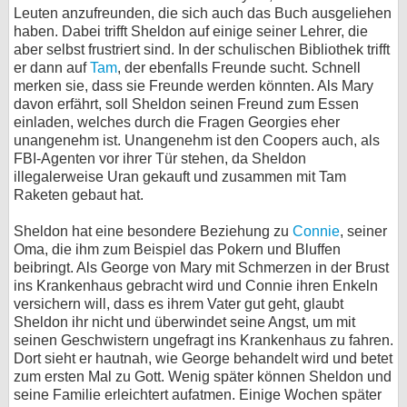
Leuten anzufreunden, die sich auch das Buch ausgeliehen
haben. Dabei trifft Sheldon auf einige seiner Lehrer, die
aber selbst frustriert sind. In der schulischen Bibliothek trifft
er dann auf
Tam
, der ebenfalls Freunde sucht. Schnell
merken sie, dass sie Freunde werden könnten. Als Mary
davon erfährt, soll Sheldon seinen Freund zum Essen
einladen, welches durch die Fragen Georgies eher
unangenehm ist. Unangenehm ist den Coopers auch, als
FBI-Agenten vor ihrer Tür stehen, da Sheldon
illegalerweise Uran gekauft und zusammen mit Tam
Raketen gebaut hat.
Sheldon hat eine besondere Beziehung zu
Connie
, seiner
Oma, die ihm zum Beispiel das Pokern und Bluffen
beibringt. Als George von Mary mit Schmerzen in der Brust
ins Krankenhaus gebracht wird und Connie ihren Enkeln
versichern will, dass es ihrem Vater gut geht, glaubt
Sheldon ihr nicht und überwindet seine Angst, um mit
seinen Geschwistern ungefragt ins Krankenhaus zu fahren.
Dort sieht er hautnah, wie George behandelt wird und betet
zum ersten Mal zu Gott. Wenig später können Sheldon und
seine Familie erleichtert aufatmen. Einige Wochen später