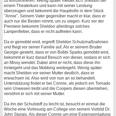
zu konzentrieren. Wenig später meldet sich Sheldon bei
einem Theaterkurs und kann mit seiner Leistung
überzeugen und bekommt die Hauptrolle in dem Stück
"Annie". Seinem Vater gegenüber macht er klar, dass er
auch nur die Besten nimmt, um zu siegen. Kurz vor der
Premiere bekommt Sheldon allerdings solches
Lampenfieber, dass er nicht auftreten kann.
Da er gemobbt wird, ergreift Sheldon Schutzmaßnahmen
und fliegt vor seiner Familie auf. Als er seinem Bruder
Georgie gesteht, dass er von Bobbi Sparks gemobbt wird,
bekommt er kurz darauf Besuch von dieser, sodass er sich
an Missy wendet. Dabei ahnt er nicht, dass diese ihn
hintergeht und das Mobbing weitergeht. Wenig später
macht Sheldon vor seiner Mutter deutlich, dass er
erwachsen ist. Also wird von nun an so behandelt.
Unterstützung findet er bei Connie, als jedoch ein Tornado
sein Unwesen treibt und die Coopers diesen überstehen,
versöhnt er sich mit seiner Mutter.
Da ihn der Schulstoff zu leicht ist, besucht er einmal die
Woche eine Vorlesung am College von seinem Vorbild Dr.
John Sturgis. Als dieser Connie um eine Essenseinladung