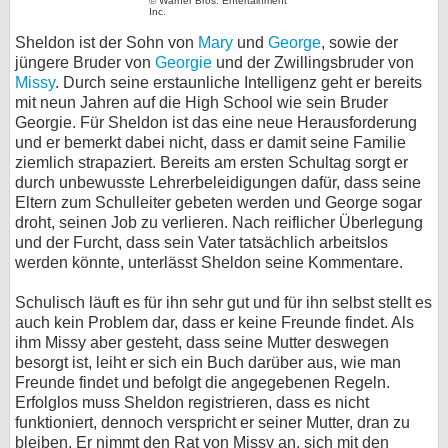
© Warner Bros. Entertainment
Inc.
Sheldon ist der Sohn von
Mary
und
George
, sowie der
jüngere Bruder von
Georgie
und der Zwillingsbruder von
Missy
. Durch seine erstaunliche Intelligenz geht er bereits
mit neun Jahren auf die High School wie sein Bruder
Georgie. Für Sheldon ist das eine neue Herausforderung
und er bemerkt dabei nicht, dass er damit seine Familie
ziemlich strapaziert. Bereits am ersten Schultag sorgt er
durch unbewusste Lehrerbeleidigungen dafür, dass seine
Eltern zum Schulleiter gebeten werden und George sogar
droht, seinen Job zu verlieren. Nach reiflicher Überlegung
und der Furcht, dass sein Vater tatsächlich arbeitslos
werden könnte, unterlässt Sheldon seine Kommentare.
Schulisch läuft es für ihn sehr gut und für ihn selbst stellt es
auch kein Problem dar, dass er keine Freunde findet. Als
ihm Missy aber gesteht, dass seine Mutter deswegen
besorgt ist, leiht er sich ein Buch darüber aus, wie man
Freunde findet und befolgt die angegebenen Regeln.
Erfolglos muss Sheldon registrieren, dass es nicht
funktioniert, dennoch verspricht er seiner Mutter, dran zu
bleiben. Er nimmt den Rat von Missy an, sich mit den