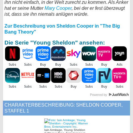
ihn nicht einfach, in der Welt zurecht zu kommen. Als Anker
hat er seine Mutter
Mary Cooper
bei X
, bei der er fest überzeugt
ist, dass sie ihn niemals anlügen würde.
bei Facebook
Zur Beschreibung von Sheldon Cooper in "The Big
Bang Theory"
Kontakt
Die Serie "Young Sheldon" ansehen:
Nutzungsbedingungen
Datenschutz
Cookie-Einstellungen
Impressum
Powered by
Desktop-Ansicht
CHARAKTERBESCHREIBUNG: SHELDON COOPER,
myFanbase
STAFFEL 1
Iain Armitage, Young Sheldon