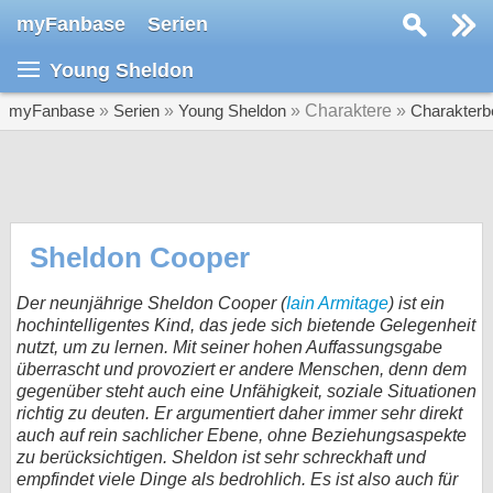
myFanbase
Serien
Serie suchen...
Young Sheldon
Home
SERIEN
myFanbase
»
Serien
»
Young Sheldon
» Charaktere »
Charakterb
Serien
Kolumnen
Interviews
Sheldon Cooper
Veranstaltungen
Der neunjährige Sheldon Cooper (
Iain Armitage
) ist ein
KULTUR
hochintelligentes Kind, das jede sich bietende Gelegenheit
nutzt, um zu lernen. Mit seiner hohen Auffassungsgabe
Specials
überrascht und provoziert er andere Menschen, denn dem
gegenüber steht auch eine Unfähigkeit, soziale Situationen
SERVICE
richtig zu deuten. Er argumentiert daher immer sehr direkt
Gewinnspiele
auch auf rein sachlicher Ebene, ohne Beziehungsaspekte
zu berücksichtigen. Sheldon ist sehr schreckhaft und
Forum
empfindet viele Dinge als bedrohlich. Es ist also auch für