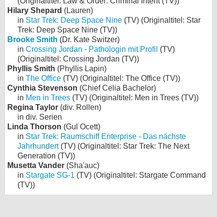
(Originaltitel: Law & Order: Criminal Intent (TV))
Hilary Shepard
(Lauren)
in
Star Trek: Deep Space Nine
(TV) (Originaltitel: Star
Trek: Deep Space Nine (TV))
Brooke Smith
(Dr. Kate Switzer)
in
Crossing Jordan - Pathologin mit Profil
(TV)
(Originaltitel: Crossing Jordan (TV))
Phyllis Smith
(Phyllis Lapin)
in
The Office
(TV) (Originaltitel: The Office (TV))
Cynthia Stevenson
(Chief Celia Bachelor)
in
Men in Trees
(TV) (Originaltitel: Men in Trees (TV))
Regina Taylor
(div. Rollen)
in div. Serien
Linda Thorson
(Gul Ocett)
in
Star Trek: Raumschiff Enterprise - Das nächste
Jahrhundert
(TV) (Originaltitel: Star Trek: The Next
Generation (TV))
Musetta Vander
(Sha'auc)
in
Stargate SG-1
(TV) (Originaltitel: Stargate Command
(TV))