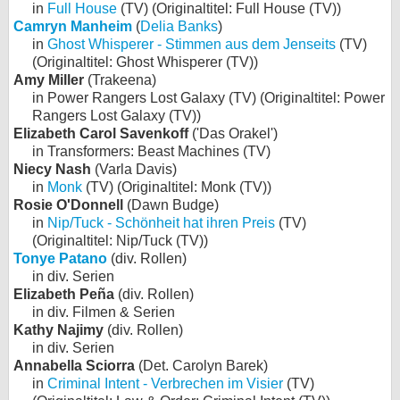
in
Full House
(TV) (Originaltitel: Full House (TV))
Camryn Manheim
(
Delia Banks
)
in
Ghost Whisperer - Stimmen aus dem Jenseits
(TV)
(Originaltitel: Ghost Whisperer (TV))
Amy Miller
(Trakeena)
in Power Rangers Lost Galaxy (TV) (Originaltitel: Power
Rangers Lost Galaxy (TV))
Elizabeth Carol Savenkoff
('Das Orakel')
in Transformers: Beast Machines (TV)
Niecy Nash
(Varla Davis)
in
Monk
(TV) (Originaltitel: Monk (TV))
Rosie O'Donnell
(Dawn Budge)
in
Nip/Tuck - Schönheit hat ihren Preis
(TV)
(Originaltitel: Nip/Tuck (TV))
Tonye Patano
(div. Rollen)
in div. Serien
Elizabeth Peña
(div. Rollen)
in div. Filmen & Serien
Kathy Najimy
(div. Rollen)
in div. Serien
Annabella Sciorra
(Det. Carolyn Barek)
in
Criminal Intent - Verbrechen im Visier
(TV)