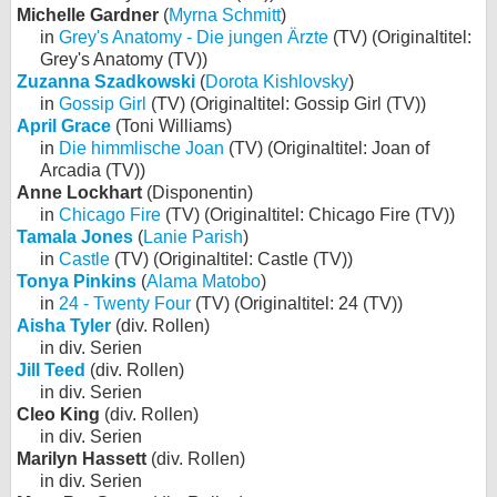
Michelle Gardner
(
Myrna Schmitt
)
in
Grey's Anatomy - Die jungen Ärzte
(TV) (Originaltitel:
Grey's Anatomy (TV))
Zuzanna Szadkowski
(
Dorota Kishlovsky
)
in
Gossip Girl
(TV) (Originaltitel: Gossip Girl (TV))
April Grace
(Toni Williams)
in
Die himmlische Joan
(TV) (Originaltitel: Joan of
Arcadia (TV))
Anne Lockhart
(Disponentin)
in
Chicago Fire
(TV) (Originaltitel: Chicago Fire (TV))
Tamala Jones
(
Lanie Parish
)
in
Castle
(TV) (Originaltitel: Castle (TV))
Tonya Pinkins
(
Alama Matobo
)
in
24 - Twenty Four
(TV) (Originaltitel: 24 (TV))
Aisha Tyler
(div. Rollen)
in div. Serien
Jill Teed
(div. Rollen)
in div. Serien
Cleo King
(div. Rollen)
in div. Serien
Marilyn Hassett
(div. Rollen)
in div. Serien