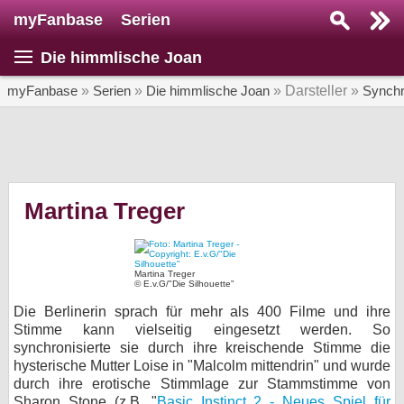
myFanbase
Serien
Serie suchen...
Die himmlische Joan
Home
SERIEN
myFanbase
»
Serien
»
Die himmlische Joan
» Darsteller »
Synchr
Serien
Kolumnen
Interviews
Martina Treger
Veranstaltungen
KULTUR
Martina Treger
© E.v.G/"Die Silhouette"
Specials
Die Berlinerin sprach für mehr als 400 Filme und ihre
SERVICE
Stimme kann vielseitig eingesetzt werden. So
synchronisierte sie durch ihre kreischende Stimme die
Gewinnspiele
hysterische Mutter Loise in "Malcolm mittendrin" und wurde
durch ihre erotische Stimmlage zur Stammstimme von
Forum
Sharon Stone (z.B. "
Basic Instinct 2 - Neues Spiel für