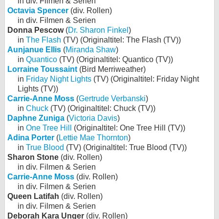
in div. Filmen & Serien
Octavia Spencer
(div. Rollen)
in div. Filmen & Serien
Donna Pescow
(
Dr. Sharon Finkel
)
in
The Flash
(TV) (Originaltitel: The Flash (TV))
Aunjanue Ellis
(
Miranda Shaw
)
in
Quantico
(TV) (Originaltitel: Quantico (TV))
Lorraine Toussaint
(Bird Merriweather)
in
Friday Night Lights
(TV) (Originaltitel: Friday Night
Lights (TV))
Carrie-Anne Moss
(
Gertrude Verbanski
)
in
Chuck
(TV) (Originaltitel: Chuck (TV))
Daphne Zuniga
(
Victoria Davis
)
in
One Tree Hill
(Originaltitel: One Tree Hill (TV))
Adina Porter
(
Lettie Mae Thornton
)
in
True Blood
(TV) (Originaltitel: True Blood (TV))
Sharon Stone
(div. Rollen)
in div. Filmen & Serien
Carrie-Anne Moss
(div. Rollen)
in div. Filmen & Serien
Queen Latifah
(div. Rollen)
in div. Filmen & Serien
Deborah Kara Unger
(div. Rollen)