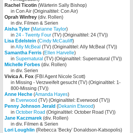
Rachel Ticotin
(Wärterin Sally Bishop)
in Con Air (Originaltitel: Con Air)
Oprah Winfrey
(div. Rollen)
in div. Filmen & Serien
Aisha Tyler
(
Marianne Taylor
)
in
24 - Twenty Four
(TV) (Originaltitel: 24 (TV))
Lisa Edelstein
(
Cindy McCauliff
)
in
Ally McBeal
(TV) (Originaltitel: Ally McBeal (TV))
Samantha Ferris
(
Ellen Harvelle
)
in
Supernatural
(TV) (Originaltitel: Supernatural (TV))
Michelle Forbes
(div. Rollen)
in div. Serien
Vivica A. Fox
(FBI Agent Nicole Scott)
in Missing - Verzweifelt gesucht (TV) (Originaltitel: 1-
800-Missing (TV))
Anne Heche
(
Amanda Hayes
)
in
Everwood
(TV) (Originaltitel: Everwood (TV))
Penny Johnson Jerald
(
Dekanin Etwood
)
in
October Road
(Originaltitel: October Road (TV))
Jane Kaczmarek
(div. Rollen)
in div. Filmen & Serien
Lori Loughlin
(Rebecca 'Becky' Donaldson-Katsopolis)