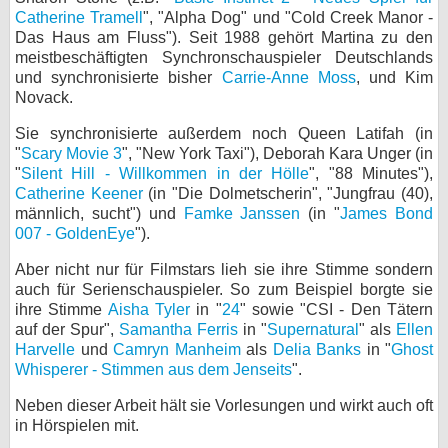
Catherine Tramell
", "Alpha Dog" und "Cold Creek Manor -
bei X
Das Haus am Fluss"). Seit 1988 gehört Martina zu den
meistbeschäftigten Synchronschauspieler Deutschlands
bei Facebook
und synchronisierte bisher
Carrie-Anne Moss
,
und Kim
Novack.
Sie synchronisierte außerdem noch Queen Latifah (in
Kontakt
"
Scary Movie 3
", "New York Taxi"), Deborah Kara Unger (in
"
Silent Hill - Willkommen in der Hölle
", "88 Minutes"),
Nutzungsbedingungen
Catherine Keener
(in "Die Dolmetscherin", "Jungfrau (40),
männlich, sucht") und
Famke Janssen
(in "
James Bond
Datenschutz
007 - GoldenEye
").
Cookie-Einstellungen
Aber nicht nur für Filmstars lieh sie ihre Stimme sondern
auch für Serienschauspieler. So zum Beispiel borgte sie
Impressum
ihre Stimme
Aisha Tyler
in "
24
" sowie "CSI - Den Tätern
auf der Spur",
Samantha Ferris
in "
Supernatural
" als
Ellen
Desktop-Ansicht
Harvelle
und
Camryn Manheim
als
Delia Banks
in "
Ghost
myFanbase
Whisperer - Stimmen aus dem Jenseits
".
Neben dieser Arbeit hält sie Vorlesungen und wirkt auch oft
in Hörspielen mit.