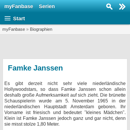
myFanbase
Serien
Serie suchen...
Start
Home
SERIEN
myFanbase
»
Biographien
Serien
Kolumnen
Interviews
Famke Janssen
Veranstaltungen
Es gibt derzeit nicht sehr viele niederländische
KULTUR
Hollywoodstars, so dass Famke Janssen schon allein
Specials
deshalb große Aufmerksamkeit auf sich zieht. Die brünette
Schauspielerin wurde am 5. November 1965 in der
SERVICE
niederländischen Hauptstadt Amsterdam geboren. Ihr
Vorname ist friesisch und bedeutet "kleines Mädchen".
Gewinnspiele
Klein ist Famke Janssen jedoch ganz und gar nicht, denn
sie misst stolze 1,80 Meter.
Forum