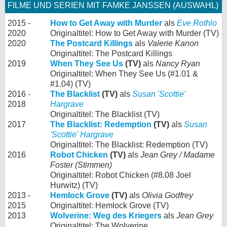
FILME UND SERIEN MIT FAMKE JANSSEN (AUSWAHL)
2015 -
How to Get Away with Murder
als
Eve Rothlo
2020
Originaltitel: How to Get Away with Murder (TV)
2020
The Postcard Killings
als
Valerie Kanon
Originaltitel: The Postcard Killings
2019
When They See Us
(TV)
als
Nancy Ryan
Originaltitel: When They See Us (#1.01 &
#1.04) (TV)
2016 -
The Blacklist
(TV)
als
Susan 'Scottie'
2018
Hargrave
Originaltitel: The Blacklist (TV)
2017
The Blacklist: Redemption
(TV)
als
Susan
'Scottie' Hargrave
Originaltitel: The Blacklist: Redemption (TV)
2016
Robot Chicken
(TV)
als
Jean Grey / Madame
Foster (Stimmen)
Originaltitel: Robot Chicken (#8.08 Joel
Hurwitz) (TV)
2013 -
Hemlock Grove
(TV)
als
Olivia Godfrey
2015
Originaltitel: Hemlock Grove (TV)
2013
Wolverine: Weg des Kriegers
als
Jean Grey
Originaltitel: The Wolverine