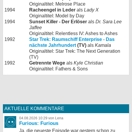
Originaltitel: Melrose Place
1994
Racheengel in Leder
als
Lady X
Originaltitel: Model by Day
1994
Sunset Killer - Der Erlöser
als
Dr. Sara Lee
Jaffee
Originaltitel: Relentless IV: Ashes to Ashes
1992
Star Trek: Raumschiff Enterprise - Das
nächste Jahrhundert
(TV)
als
Kamala
Originaltitel: Star Trek: The Next Generation
(TV)
1992
Getrennte Wege
als
Kyle Christian
Originaltitel: Fathers & Sons
AKTUELLE KOMMENTARE
04.08.2026 10:29 von Lena
Furious: Furious
Ja, die neueste Episode war gestern schon zu