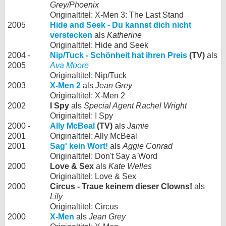
Grey/Phoenix
Originaltitel: X-Men 3: The Last Stand
2005
Hide and Seek - Du kannst dich nicht
verstecken
als
Katherine
Originaltitel: Hide and Seek
2004 -
Nip/Tuck - Schönheit hat ihren Preis
(TV)
als
2005
Ava Moore
Originaltitel: Nip/Tuck
2003
X-Men 2
als
Jean Grey
Originaltitel: X-Men 2
2002
I Spy
als
Special Agent Rachel Wright
Originaltitel: I Spy
2000 -
Ally McBeal
(TV)
als
Jamie
2001
Originaltitel: Ally McBeal
2001
Sag' kein Wort!
als
Aggie Conrad
Originaltitel: Don't Say a Word
2000
Love & Sex
als
Kate Welles
Originaltitel: Love & Sex
2000
Circus - Traue keinem dieser Clowns!
als
Lily
Originaltitel: Circus
2000
X-Men
als
Jean Grey