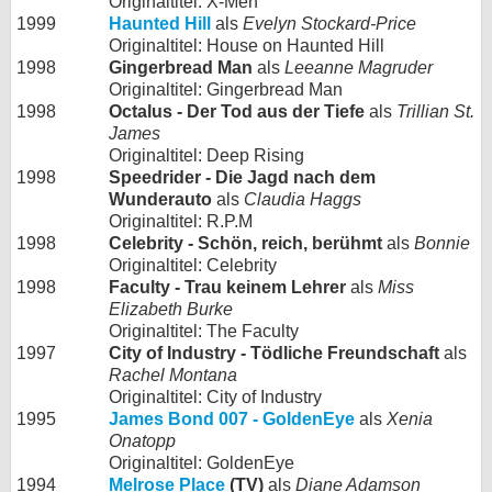
Originaltitel: X-Men
1999
Haunted Hill
als
Evelyn Stockard-Price
Originaltitel: House on Haunted Hill
1998
Gingerbread Man
als
Leeanne Magruder
Originaltitel: Gingerbread Man
1998
Octalus - Der Tod aus der Tiefe
als
Trillian St.
James
Originaltitel: Deep Rising
1998
Speedrider - Die Jagd nach dem
Wunderauto
als
Claudia Haggs
Originaltitel: R.P.M
1998
Celebrity - Schön, reich, berühmt
als
Bonnie
Originaltitel: Celebrity
1998
Faculty - Trau keinem Lehrer
als
Miss
Elizabeth Burke
Originaltitel: The Faculty
1997
City of Industry - Tödliche Freundschaft
als
Rachel Montana
Originaltitel: City of Industry
1995
James Bond 007 - GoldenEye
als
Xenia
Onatopp
Originaltitel: GoldenEye
1994
Melrose Place
(TV)
als
Diane Adamson