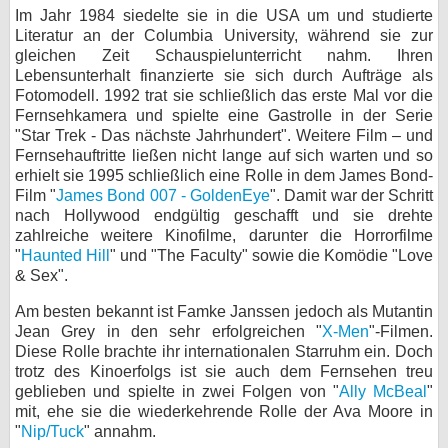
Im Jahr 1984 siedelte sie in die USA um und studierte
bei X
Literatur an der Columbia University, während sie zur
gleichen Zeit Schauspielunterricht nahm. Ihren
bei Facebook
Lebensunterhalt finanzierte sie sich durch Aufträge als
Fotomodell. 1992 trat sie schließlich das erste Mal vor die
Fernsehkamera und spielte eine Gastrolle in der Serie
"Star Trek - Das nächste Jahrhundert". Weitere Film – und
Kontakt
Fernsehauftritte ließen nicht lange auf sich warten und so
erhielt sie 1995 schließlich eine Rolle in dem James Bond-
Nutzungsbedingungen
Film "
James Bond 007 - GoldenEye
". Damit war der Schritt
nach Hollywood endgültig geschafft und sie drehte
Datenschutz
zahlreiche weitere Kinofilme, darunter die Horrorfilme
"
Haunted Hill
" und "The Faculty" sowie die Komödie "Love
Cookie-Einstellungen
& Sex".
Impressum
Am besten bekannt ist Famke Janssen jedoch als Mutantin
Jean Grey in den sehr erfolgreichen "
X-Men
"-Filmen.
Desktop-Ansicht
Diese Rolle brachte ihr internationalen Starruhm ein. Doch
myFanbase
trotz des Kinoerfolgs ist sie auch dem Fernsehen treu
geblieben und spielte in zwei Folgen von "
Ally McBeal
"
mit, ehe sie die wiederkehrende Rolle der Ava Moore in
"
Nip/Tuck
" annahm.