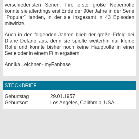
verschiedensten Serien. Ihre erste große Nebenrolle
bei X
konnte sie allerdings erst Ende der 90er Jahre in der Serie
"Popular" landen, in der sie insgesamt in 43 Episoden
bei Facebook
mitwirkte.
Auch in den folgenden Jahren blieb der große Erfolg bei
Diane Delano aus, denn sie spielte weiterhin nur kleine
Kontakt
Rolle und konnte bisher noch keine Hauptrolle in einer
Serie oder in einem Film ergattern.
Nutzungsbedingungen
Annika Leichner - myFanbase
Datenschutz
Cookie-Einstellungen
STECKBRIEF
Impressum
Geburtstag
29.01.1957
Geburtsort
Los Angeles, California, USA
Desktop-Ansicht
myFanbase