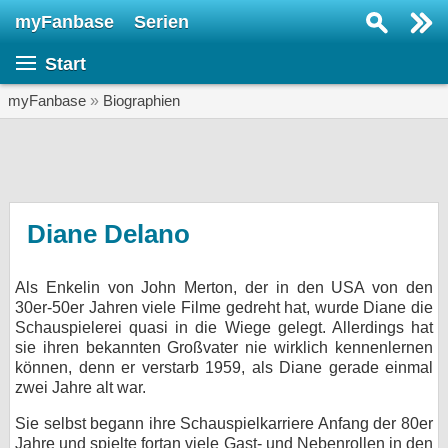
myFanbase
Serien
Serie suchen...
Start
Home
SERIEN
myFanbase
»
Biographien
Serien
Kolumnen
Interviews
Diane Delano
Veranstaltungen
Als Enkelin von John Merton, der in den USA von den
KULTUR
30er-50er Jahren viele Filme gedreht hat, wurde Diane die
Specials
Schauspielerei quasi in die Wiege gelegt. Allerdings hat
sie ihren bekannten Großvater nie wirklich kennenlernen
SERVICE
können, denn er verstarb 1959, als Diane gerade einmal
zwei Jahre alt war.
Gewinnspiele
Sie selbst begann ihre Schauspielkarriere Anfang der 80er
Forum
Jahre und spielte fortan viele Gast- und Nebenrollen in den