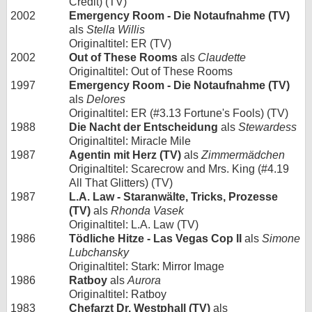
Credit) (TV)
2002
Emergency Room - Die Notaufnahme (TV)
als
Stella Willis
Originaltitel: ER (TV)
2002
Out of These Rooms
als
Claudette
Originaltitel: Out of These Rooms
1997
Emergency Room - Die Notaufnahme (TV)
als
Delores
Originaltitel: ER (#3.13 Fortune's Fools) (TV)
1988
Die Nacht der Entscheidung
als
Stewardess
Originaltitel: Miracle Mile
1987
Agentin mit Herz (TV)
als
Zimmermädchen
Originaltitel: Scarecrow and Mrs. King (#4.19
All That Glitters) (TV)
1987
L.A. Law - Staranwälte, Tricks, Prozesse
(TV)
als
Rhonda Vasek
Originaltitel: L.A. Law (TV)
1986
Tödliche Hitze - Las Vegas Cop II
als
Simone
Lubchansky
Originaltitel: Stark: Mirror Image
1986
Ratboy
als
Aurora
Originaltitel: Ratboy
1983
Chefarzt Dr. Westphall (TV)
als