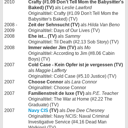
2010
Crafty (#1.09 Don't Tell Mom the Babysitter's
Baked) (TV)
als
Leslie Lawford
Originaltitel: Crafty (#1.09 Don't Tell Mom the
Babysitter's Baked) (TV)
2008 -
Zeit der Sehnsucht (TV)
als
Hilda Van Beno
2009
Originaltitel: Days of Our Lives (TV)
2008
Ehe ist... (TV)
als
Sammy
Originaltitel: Til Death (#2.13 Sob Story) (TV)
2008
Immer wieder Jim (TV)
als
Mo
Originaltitel: According to Jim (#8.06 Cabin
Boys) (TV)
2007
Cold Case - Kein Opfer ist je vergessen (TV)
als
Maggie Lafferty
Originaltitel: Cold Case (#5.10 Justice) (TV)
2007
Choose Connor
als
Lara Connor
Originaltitel: Choose Connor
2007
Familienstreit de luxe (TV)
als
P.E. Teacher
Originaltitel: The War at Home (#2.22 The
Graduate) (TV)
2007
Navy CIS
(TV)
als
Dee Dee Chesney
Originaltitel: Navy NCIS: Naval Criminal
Investigative Service (#4.16 Dead Man
Walking) (TV)