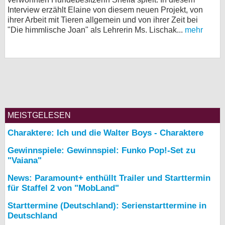
Interview erzählt Elaine von diesem neuen Projekt, von
bei X
ihrer Arbeit mit Tieren allgemein und von ihrer Zeit bei
"Die himmlische Joan" als Lehrerin Ms. Lischak...
mehr
bei Facebook
Kontakt
Nutzungsbedingungen
Datenschutz
MEISTGELESEN
Charaktere: Ich und die Walter Boys - Charaktere
Cookie-Einstellungen
Gewinnspiele: Gewinnspiel: Funko Pop!-Set zu
Impressum
"Vaiana"
Desktop-Ansicht
News: Paramount+ enthüllt Trailer und Starttermin
myFanbase
für Staffel 2 von "MobLand"
Starttermine (Deutschland): Serienstarttermine in
Deutschland