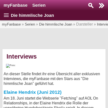
myFanbase
Serien
Serie suchen...
Die himmlische Joan
Home
SERIEN
myFanbase
»
Serien
»
Die himmlische Joan
» Darsteller »
Interv
Serien
Kolumnen
Interviews
Interviews
Veranstaltungen
KULTUR
An dieser Stelle findet ihr eine Übersicht aller exklusiven
Specials
Interviews, die myFanbase mit den Stars aus "Die
himmlische Joan" geführt hat.
SERVICE
Elaine Hendrix (Juni 2012)
Gewinnspiele
Am 18. Juni startet die Webserie "Fetching" auf AOL On
Relationships, in der Elaine Hendrix die Rolle der
Forum
verwöhnten Hundebesitzerin Sheila spielt. In diesem