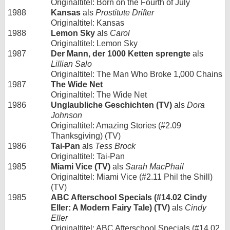
Originaltitel: Born on the Fourth of July
1988
Kansas
als
Prostitute Drifter
Originaltitel: Kansas
1988
Lemon Sky
als
Carol
Originaltitel: Lemon Sky
1987
Der Mann, der 1000 Ketten sprengte
als
Lillian Salo
Originaltitel: The Man Who Broke 1,000 Chains
1987
The Wide Net
Originaltitel: The Wide Net
1986
Unglaubliche Geschichten (TV)
als
Dora
Johnson
Originaltitel: Amazing Stories (#2.09
Thanksgiving) (TV)
1986
Tai-Pan
als
Tess Brock
Originaltitel: Tai-Pan
1985
Miami Vice (TV)
als
Sarah MacPhail
Originaltitel: Miami Vice (#2.11 Phil the Shill)
(TV)
1985
ABC Afterschool Specials (#14.02 Cindy
Eller: A Modern Fairy Tale) (TV)
als
Cindy
Eller
Originaltitel: ABC Afterschool Specials (#14.02