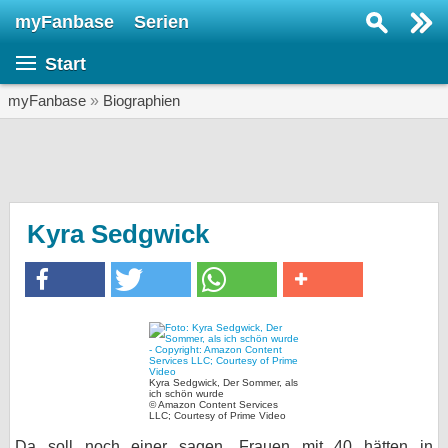
myFanbase
Serien
Serie suchen...
Start
Home
SERIEN
myFanbase
»
Biographien
Serien
Kolumnen
Interviews
Kyra Sedgwick
Veranstaltungen
KULTUR
Specials
SERVICE
Kyra Sedgwick, Der Sommer, als
Gewinnspiele
ich schön wurde
© Amazon Content Services
LLC; Courtesy of Prime Video
Forum
Da soll noch einer sagen, Frauen mit 40 hätten in