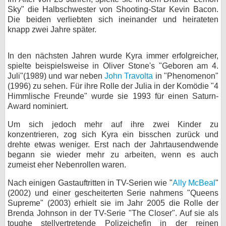
Sky" die Halbschwester von Shooting-Star Kevin Bacon.
Die beiden verliebten sich ineinander und heirateten
knapp zwei Jahre später.
In den nächsten Jahren wurde Kyra immer erfolgreicher,
spielte beispielsweise in Oliver Stone's "Geboren am 4.
Juli"(1989) und war neben
John Travolta
in "Phenomenon"
(1996) zu sehen. Für ihre Rolle der Julia in der Komödie "4
Himmlische Freunde" wurde sie 1993 für einen Saturn-
Award nominiert.
Um sich jedoch mehr auf ihre zwei Kinder zu
konzentrieren, zog sich Kyra ein bisschen zurück und
drehte etwas weniger. Erst nach der Jahrtausendwende
begann sie wieder mehr zu arbeiten, wenn es auch
zumeist eher Nebenrollen waren.
Nach einigen Gastauftritten in TV-Serien wie "
Ally McBeal
"
(2002) und einer gescheiterten Serie nahmens "Queens
Supreme" (2003) erhielt sie im Jahr 2005 die Rolle der
Brenda Johnson in der TV-Serie "The Closer". Auf sie als
toughe stellvertretende Polizeichefin in der reinen