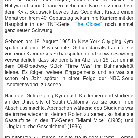
Hollywood keine Chancen mehr, eine Karriere zu machen,
bei X
denn Kyra Sedgwick bewies das Gegenteil. Knapp einen
Monat vor ihrem 40. Geburtstag bekam ihre Karriere mit der
bei Facebook
Hauptrolle in der TNT-Serie "
The Closer
" noch einmal
ganz neuen Schwung.
Geboren am 19. August 1965 in New York City ging Kyra
Kontakt
später auf eine Privatschule. Schon damals träumte sie
von einer Karriere als Schauspielerin und so war es wenig
Nutzungsbedingungen
verwunderlich, dass sie bereits im Alter von 15 Jahren mit
dem Off-Broadway Stück "Time Was" ihr Bühnendebüt
Datenschutz
feierte. Es folgen weitere Engagements und so war sie
schon ein Jahr später in einer Folge der NBC-Serie
Cookie-Einstellungen
"Another World" zu sehen.
Impressum
Nach der Schule ging Kyra nach Kalifornien und studierte
an der University of South California, wo sie auch ihren
Desktop-Ansicht
Abschluss machte. Aber schon während des Studiums war
myFanbase
sie immer wieder in kleinen Rollen zu sehen, so hatte sie
Gastauftritte in den TV-Serien "Miami Vice" (1985) und
"Unglaubliche Geschichten" (1986).
Im Alter von 23 Jahren, spielte sie in dem Drama "Lemon