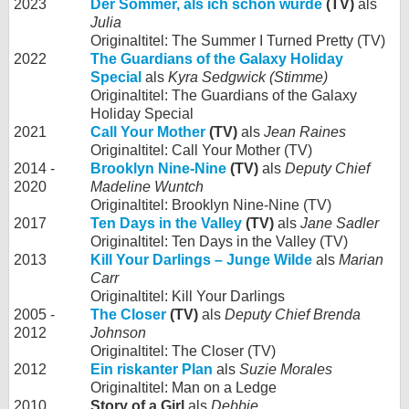
2023
Der Sommer, als ich schön wurde
(TV)
als
Julia
Originaltitel: The Summer I Turned Pretty (TV)
2022
The Guardians of the Galaxy Holiday
Special
als
Kyra Sedgwick (Stimme)
Originaltitel: The Guardians of the Galaxy
Holiday Special
2021
Call Your Mother
(TV)
als
Jean Raines
Originaltitel: Call Your Mother (TV)
2014 -
Brooklyn Nine-Nine
(TV)
als
Deputy Chief
2020
Madeline Wuntch
Originaltitel: Brooklyn Nine-Nine (TV)
2017
Ten Days in the Valley
(TV)
als
Jane Sadler
Originaltitel: Ten Days in the Valley (TV)
2013
Kill Your Darlings – Junge Wilde
als
Marian
Carr
Originaltitel: Kill Your Darlings
2005 -
The Closer
(TV)
als
Deputy Chief Brenda
2012
Johnson
Originaltitel: The Closer (TV)
2012
Ein riskanter Plan
als
Suzie Morales
Originaltitel: Man on a Ledge
2010
Story of a Girl
als
Debbie