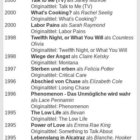
2000
Talk to Me (TV)
als
Janey Munroe
Originaltitel: Talk to Me (TV)
2000
What's Cooking?
als
Rachel Seelig
Originaltitel: What's Cooking?
2000
Labor Pains
als
Sarah Raymond
Originaltitel: Labor Pains
1998
Twelfth Night, or What You Will
als
Countess
Olivia
Originaltitel: Twelfth Night, or What You Will
1998
Wiege der Angst
als
Claire Kelsky
Originaltitel: Montana
1997
Sterben und erben
als
Felicia Potter
Originaltitel: Critical Care
1996
Abschied von Chase
als
Elizabeth Cole
Originaltitel: Losing Chase
1996
Phenomenon - Das Unmögliche wird wahr
als
Lace Pennamin
Originaltitel: Phenomenon
1995
The Low Life
als
Bevan
Originaltitel: The Low Life
1995
Power of Love
als
Emma Rae King
Originaltitel: Something to Talk About
1995
Lebenslang in Alcatraz
als
Blanche, Hooker