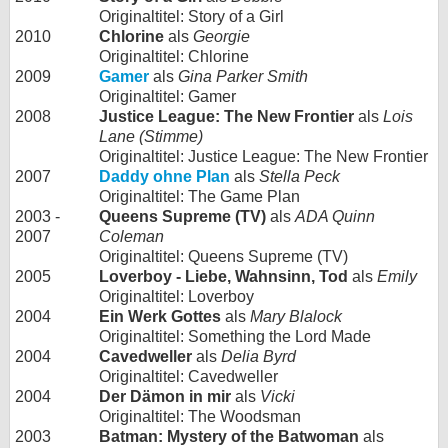
Originaltitel: Story of a Girl
2010
Chlorine
als
Georgie
Originaltitel: Chlorine
2009
Gamer
als
Gina Parker Smith
Originaltitel: Gamer
2008
Justice League: The New Frontier
als
Lois
Lane (Stimme)
Originaltitel: Justice League: The New Frontier
2007
Daddy ohne Plan
als
Stella Peck
Originaltitel: The Game Plan
2003 -
Queens Supreme (TV)
als
ADA Quinn
2007
Coleman
Originaltitel: Queens Supreme (TV)
2005
Loverboy - Liebe, Wahnsinn, Tod
als
Emily
Originaltitel: Loverboy
2004
Ein Werk Gottes
als
Mary Blalock
Originaltitel: Something the Lord Made
2004
Cavedweller
als
Delia Byrd
Originaltitel: Cavedweller
2004
Der Dämon in mir
als
Vicki
Originaltitel: The Woodsman
2003
Batman: Mystery of the Batwoman
als