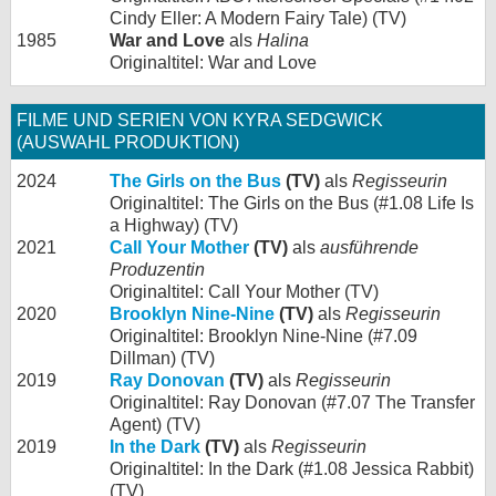
Cindy Eller: A Modern Fairy Tale) (TV)
1985
War and Love
als
Halina
Originaltitel: War and Love
FILME UND SERIEN VON KYRA SEDGWICK
(AUSWAHL PRODUKTION)
2024
The Girls on the Bus
(TV)
als
Regisseurin
Originaltitel: The Girls on the Bus (#1.08 Life Is
a Highway) (TV)
2021
Call Your Mother
(TV)
als
ausführende
Produzentin
Originaltitel: Call Your Mother (TV)
2020
Brooklyn Nine-Nine
(TV)
als
Regisseurin
Originaltitel: Brooklyn Nine-Nine (#7.09
Dillman) (TV)
2019
Ray Donovan
(TV)
als
Regisseurin
Originaltitel: Ray Donovan (#7.07 The Transfer
Agent) (TV)
2019
In the Dark
(TV)
als
Regisseurin
Originaltitel: In the Dark (#1.08 Jessica Rabbit)
(TV)