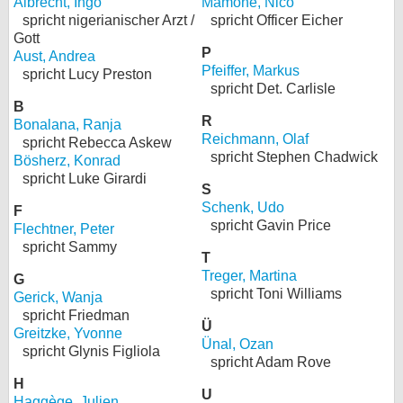
Albrecht, Ingo
Mamone, Nico
spricht nigerianischer Arzt /
spricht Officer Eicher
bei X
Gott
P
Aust, Andrea
bei Facebook
Pfeiffer, Markus
spricht Lucy Preston
spricht Det. Carlisle
B
R
Kontakt
Bonalana, Ranja
Reichmann, Olaf
spricht Rebecca Askew
spricht Stephen Chadwick
Bösherz, Konrad
Nutzungsbedingungen
spricht Luke Girardi
S
Datenschutz
Schenk, Udo
F
spricht Gavin Price
Flechtner, Peter
Cookie-Einstellungen
spricht Sammy
T
Treger, Martina
Impressum
G
spricht Toni Williams
Gerick, Wanja
Desktop-Ansicht
spricht Friedman
Ü
myFanbase
Greitzke, Yvonne
Ünal, Ozan
spricht Glynis Figliola
spricht Adam Rove
H
U
Haggège, Julien