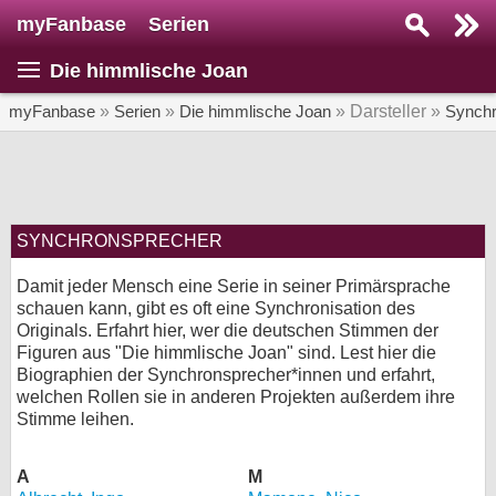
myFanbase
Serien
Serie suchen...
Die himmlische Joan
Home
SERIEN
myFanbase
»
Serien
»
Die himmlische Joan
» Darsteller »
Synchr
Serien
Kolumnen
Interviews
SYNCHRONSPRECHER
Damit jeder Mensch eine Serie in seiner Primärsprache
Veranstaltungen
schauen kann, gibt es oft eine Synchronisation des
KULTUR
Originals. Erfahrt hier, wer die deutschen Stimmen der
Figuren aus "Die himmlische Joan" sind. Lest hier die
Specials
Biographien der Synchronsprecher*innen und erfahrt,
welchen Rollen sie in anderen Projekten außerdem ihre
SERVICE
Stimme leihen.
Gewinnspiele
A
M
Forum