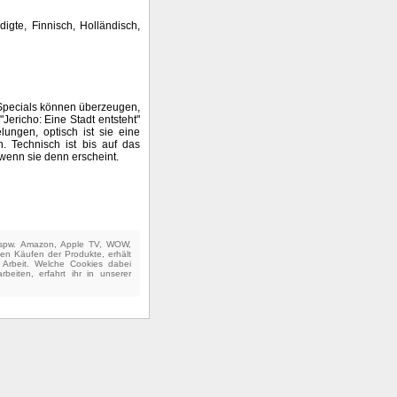
digte, Finnisch, Holländisch,
 Specials können überzeugen,
 "Jericho: Eine Stadt entsteht"
lungen, optisch ist sie eine
. Technisch ist bis auf das
, wenn sie denn erscheint.
(bspw. Amazon, Apple TV, WOW,
ten Käufen der Produkte, erhält
e Arbeit. Welche Cookies dabei
beiten, erfahrt ihr in unserer