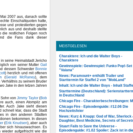
Mai 2007 aus, danach sollte
lechte Einschaltquoten hatte,
sse und protestierten gegen
lich aus und deshalb stellte
 die restlichen Folgen noch
sind die Fans dank dieser
MEISTGELESEN
Charaktere: Ich und die Walter Boys -
Charaktere
 in seine Heimatstadt Jericho
iglich von seiner Mutter
Gail
Gewinnspiele: Gewinnspiel: Funko Pop!-Set
nd dessen Schwester
Bonnie
"Vaiana"
ott
) herzlich und mit offenen
News: Paramount+ enthüllt Trailer und
n
(
Gerald McRaney
), dem
Starttermin für Staffel 2 von "MobLand"
 Verhältnis zu seinem Bruder
, wo Jake in den letzen Jahren
Inhalt: Ich und die Walter Boys - Inhalt Staffe
Starttermine (Deutschland): Serienstartter
in Deutschland
r Sohn von
Jimmy Taylor
(
Bob
Chicago Fire - Charakterbeschreibungen: 
dere auch, einen Atompilz am
ater. Auch Jake sieht diesen
Chicago Fire - Episodenguide: #12.06 Die
d schnell klar, dass die Stadt
Hochzeitsfeier
e es in den anderen Städten
News: Kurz & Knapp: God of War, Sherlock
mationen bekommen. In diesen
Daughter, Best Medicine, Secrets of Secret
er
(
Erik Knudsen
), aber auch
Stuart Fails to Save the Universe -
über sich hinauswachsen. Es
Episodenguide: #1.02 Spoiler: Zack ist in di
wieder aufgefrischt wie die