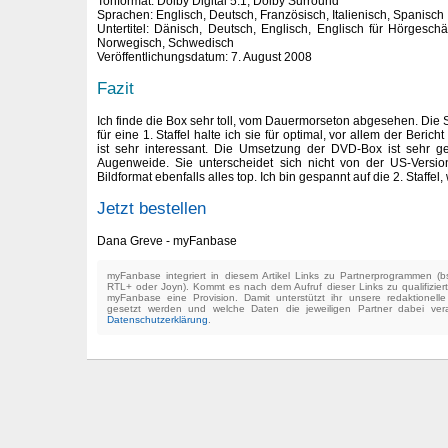
Tonformat: Dolby Digital 5.1, Dolby Surround
Sprachen: Englisch, Deutsch, Französisch, Italienisch, Spanisch
Untertitel: Dänisch, Deutsch, Englisch, Englisch für Hörgeschä
Norwegisch, Schwedisch
Veröffentlichungsdatum: 7. August 2008
Fazit
Ich finde die Box sehr toll, vom Dauermorseton abgesehen. Die
für eine 1. Staffel halte ich sie für optimal, vor allem der Bericht
ist sehr interessant. Die Umsetzung der DVD-Box ist sehr ge
Augenweide. Sie unterscheidet sich nicht von der US-Version
Bildformat ebenfalls alles top. Ich bin gespannt auf die 2. Staffel
Jetzt bestellen
Dana Greve - myFanbase
myFanbase integriert in diesem Artikel Links zu Partnerprogrammen 
RTL+ oder Joyn). Kommt es nach dem Aufruf dieser Links zu qualifizier
myFanbase eine Provision. Damit unterstützt ihr unsere redaktionell
gesetzt werden und welche Daten die jeweiligen Partner dabei verar
Datenschutzerklärung
.