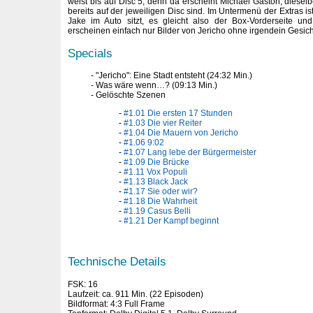
weist bis auf Disc 5, denn da erscheint Michael Gaston, dieselb
bereits auf der jeweiligen Disc sind. Im Untermenü der Extras is
Jake im Auto sitzt, es gleicht also der Box-Vorderseite und
erscheinen einfach nur Bilder von Jericho ohne irgendein Gesich
Specials
"Jericho": Eine Stadt entsteht (24:32 Min.)
Was wäre wenn…? (09:13 Min.)
Gelöschte Szenen
#1.01 Die ersten 17 Stunden
#1.03 Die vier Reiter
#1.04 Die Mauern von Jericho
#1.06 9:02
#1.07 Lang lebe der Bürgermeister
#1.09 Die Brücke
#1.11 Vox Populi
#1.13 Black Jack
#1.17 Sie oder wir?
#1.18 Die Wahrheit
#1.19 Casus Belli
#1.21 Der Kampf beginnt
Technische Details
FSK: 16
Laufzeit: ca. 911 Min. (22 Episoden)
Bildformat: 4:3 Full Frame