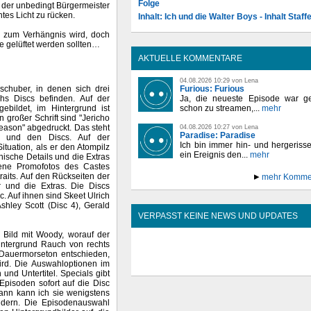
Folge
, der unbedingt Bürgermeister
tes Licht zu rücken.
Inhalt: Ich und die Walter Boys - Inhalt Staffe
r zum Verhängnis wird, doch
e gelüftet werden sollten…
AKTUELLE KOMMENTARE
04.08.2026 10:29 von Lena
schuber, in denen sich drei
Furious: Furious
hs Discs befinden. Auf der
Ja, die neueste Episode war ge
ebildet, im Hintergrund ist
schon zu streamen,...
mehr
n großer Schrift sind "Jericho
Season" abgedruckt. Das steht
04.08.2026 10:27 von Lena
Paradise: Paradise
e und den Discs. Auf der
Ich bin immer hin- und hergeriss
tuation, als er den Atompilz
ein Ereignis den...
mehr
hnische Details und die Extras
ene Promofotos des Castes
raits. Auf den Rückseiten der
mehr Komme
r und die Extras. Die Discs
c. Auf ihnen sind Skeet Ulrich
shley Scott (Disc 4), Gerald
VERPASST KEINE NEWS UND UPDATES
 Bild mit Woody, worauf der
Hintergrund Rauch von rechts
n Dauermorseton entschieden,
ird. Die Auswahloptionen im
nd Untertitel. Specials gibt
Episoden sofort auf die Disc
 dann kann ich sie wenigstens
ldern. Die Episodenauswahl