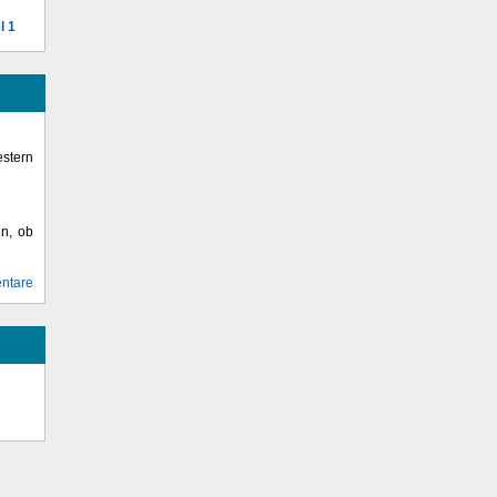
l 1
stern
en, ob
ntare