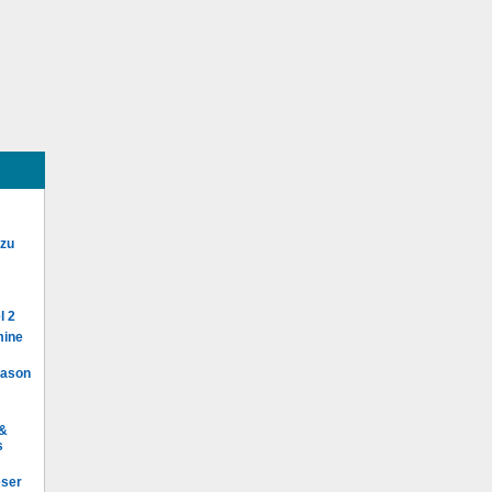
 zu
l 2
mine
Mason
 &
s
eser