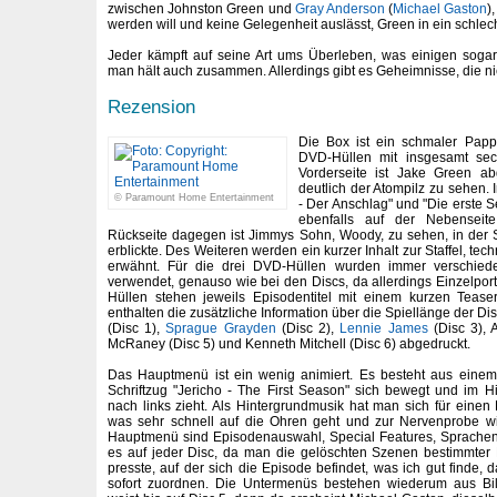
zwischen Johnston Green und
Gray Anderson
(
Michael Gaston
)
werden will und keine Gelegenheit auslässt, Green in ein schlech
Jeder kämpft auf seine Art ums Überleben, was einigen soga
man hält auch zusammen. Allerdings gibt es Geheimnisse, die ni
Rezension
Die Box ist ein schmaler Papp
DVD-Hüllen mit insgesamt sec
Vorderseite ist Jake Green abg
deutlich der Atompilz zu sehen. I
© Paramount Home Entertainment
- Der Anschlag" und "Die erste 
ebenfalls auf der Nebenseit
Rückseite dagegen ist Jimmys Sohn, Woody, zu sehen, in der Si
erblickte. Des Weiteren werden ein kurzer Inhalt zur Staffel, tec
erwähnt. Für die drei DVD-Hüllen wurden immer verschied
verwendet, genauso wie bei den Discs, da allerdings Einzelport
Hüllen stehen jeweils Episodentitel mit einem kurzen Tease
enthalten die zusätzliche Information über die Spiellänge der Dis
(Disc 1),
Sprague Grayden
(Disc 2),
Lennie James
(Disc 3), A
McRaney (Disc 5) und Kenneth Mitchell (Disc 6) abgedruckt.
Das Hauptmenü ist ein wenig animiert. Es besteht aus einem
Schriftzug "Jericho - The First Season" sich bewegt und im 
nach links zieht. Als Hintergrundmusik hat man sich für eine
was sehr schnell auf die Ohren geht und zur Nervenprobe w
Hauptmenü sind Episodenauswahl, Special Features, Sprachen u
es auf jeder Disc, da man die gelöschten Szenen bestimmter 
presste, auf der sich die Episode befindet, was ich gut finde,
sofort zuordnen. Die Untermenüs bestehen wiederum aus Bi