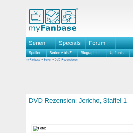
Serien
Specials
Forum
Spoiler
Serien A bis Z
Biographien
Upfronts
myFanbase
»
Serien
»
DVD-Rezensionen
DVD Rezension: Jericho, Staffel 1