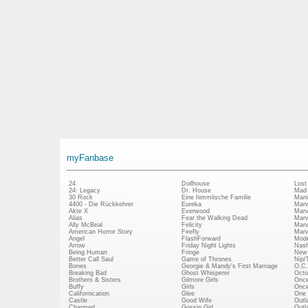
myFanbase
24
Dollhouse
Lost
24: Legacy
Dr. House
Mad
30 Rock
Eine himmlische Familie
Mani
4400 - Die Rückkehrer
Eureka
Marv
Akte X
Everwood
Marv
Alias
Fear the Walking Dead
Marv
Ally McBeal
Felicity
Marv
American Horror Story
Firefly
Marv
Angel
FlashForward
Mode
Arrow
Friday Night Lights
Nash
Being Human
Fringe
New 
Better Call Saul
Game of Thrones
Nip/
Bones
Georgie & Mandy's First Marriage
O.C.
Breaking Bad
Ghost Whisperer
Octo
Brothers & Sisters
Gilmore Girls
Once
Buffy
Girls
Once
Californication
Glee
One 
Castle
Good Wife
Outl
Charmed
Gossip Girl
Outl