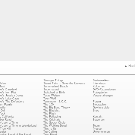
▲ Nac
Stranger Things
Serienlexikon
 Men
Stuart Fails to Save the Universe
Interviews
fest
Summerland Beach
Kolumnen
el's Daredevil
Supernatural
DVD-Rezensionen
el's Iron Fist
Switched at Birth
Fotogalerien
el's Jessica Jones
Taras Welten
Veranstaltungen
el's Luke Cage
Teen Wolf
el's The Defenders
Terminator: S.C.C.
Forum
rn Family
The 100
Biographien
ville
The Big Bang Theory
Gewinnspiele
Girl
The Blacklist
Shop
Tuck
The Flash
, California
The Following
Kontakt
ber Road
The Originals
Bewerben
 Upon a Time
The Secret Circle
 Upon a Time in Wonderland
The Walking Dead
Team
Tree Hill
This Is Us
Presse
ander
Tru Calling
Unternehmen
ander: Blood of My Blood
True Blood