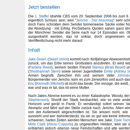
Jetzt bestellen
Die
1. Staffel
strahlte CBS vom 20. September 2006 bis zum 9. 
eigentlich Schluss sein, weil "
Jericho - Der Anschlag
" sehr sch
doch Fans schickten dem Sender tonnenweise Säcke voller Nü
die Absetzung - mit Erfolg. ProSiebens Quoten sahen ganz ähn
der Münchner Sender die Serie nach nur 14 Episoden ein. Ob
ausgestrahlt werden, das ist unklar, doch angewiesen 
Veröffentlichung nicht mehr darauf.
Inhalt
Jake Green
(
Skeet Ulrich
) kommt nach fünfjähriger Abwesenheit
zurück, um das Erbe seines Großvaters anzutreten. Er wird led
(
Pamela Reed
), seinem besten Freund
Stanley
(
Brad Beyer
) u
(
Shoshannah Stern
) sowie seiner Jugendliebe
Emily
(
Ashley Sc
Armen begrüßt. Zwischen ihm und seinem Vater
Johnsto
Bürgermeister von Jericho, kam es zum Zerwürfnis und auch das
Eric
(
Kenneth Mitchell
) ist nicht das beste. Die einzige, die weiß
war und was er tat, das ist seine Mutter.
Nach Jakes Abreise kommt es zu einer Katastrophe. Woody, de
Stephenson
), Sheriff der Stadt, beobachtet, wie so viele an
Horizont und gerät in Panik. Er verständigt sofort seinen V
Atompilz und fährt auf der Stelle zurück nach Jericho. Allen wir
von der Außenwelt abgeschnitten ist. Sie wissen nicht, wi
aussieht und wer dahintersteckt, da sie so gut wie keine Infor
schweren, harten Zeiten werden Menschen wie Jake,
Dale Turn
Mimi Clark
(
Alicia Coppola
) zu ungewollten Helden, weil sie 
entstehen jedoch ebenso neue Feindschaften und alte werden 