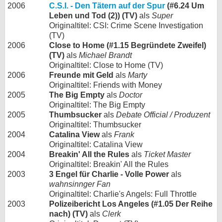
2006
C.S.I. - Den Tätern auf der Spur
(#6.24 Um
Leben und Tod (2)) (TV)
als
Super
Originaltitel: CSI: Crime Scene Investigation
(TV)
2006
Close to Home (#1.15 Begründete Zweifel)
(TV)
als
Michael Brandt
Originaltitel: Close to Home (TV)
2006
Freunde mit Geld
als
Marty
Originaltitel: Friends with Money
2005
The Big Empty
als
Doctor
Originaltitel: The Big Empty
2005
Thumbsucker
als
Debate Official / Produzent
Originaltitel: Thumbsucker
2004
Catalina View
als
Frank
Originaltitel: Catalina View
2004
Breakin' All the Rules
als
Ticket Master
Originaltitel: Breakin' All the Rules
2003
3 Engel für Charlie - Volle Power
als
wahnsinnger Fan
Originaltitel: Charlie's Angels: Full Throttle
2003
Polizeibericht Los Angeles (#1.05 Der Reihe
nach) (TV)
als
Clerk