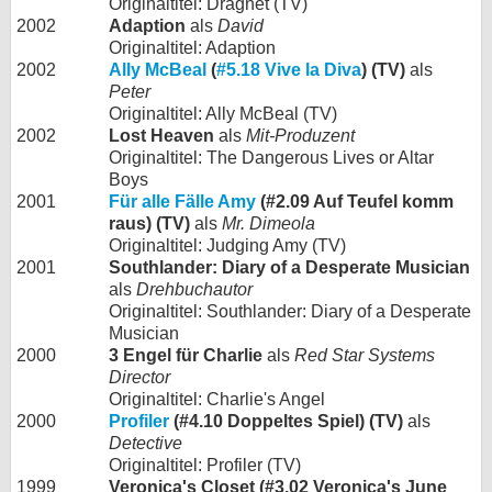
Originaltitel: Dragnet (TV)
2002
Adaption
als
David
Originaltitel: Adaption
2002
Ally McBeal
(
#5.18 Vive la Diva
) (TV)
als
Peter
Originaltitel: Ally McBeal (TV)
2002
Lost Heaven
als
Mit-Produzent
Originaltitel: The Dangerous Lives or Altar
Boys
2001
Für alle Fälle Amy
(#2.09 Auf Teufel komm
raus) (TV)
als
Mr. Dimeola
Originaltitel: Judging Amy (TV)
2001
Southlander: Diary of a Desperate Musician
als
Drehbuchautor
Originaltitel: Southlander: Diary of a Desperate
Musician
2000
3 Engel für Charlie
als
Red Star Systems
Director
Originaltitel: Charlie's Angel
2000
Profiler
(#4.10 Doppeltes Spiel) (TV)
als
Detective
Originaltitel: Profiler (TV)
1999
Veronica's Closet (#3.02 Veronica's June