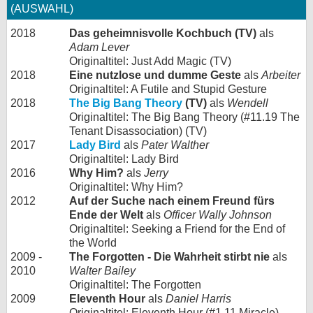
(AUSWAHL)
2018
Das geheimnisvolle Kochbuch (TV)
als
Adam Lever
Originaltitel: Just Add Magic (TV)
2018
Eine nutzlose und dumme Geste
als
Arbeiter
Originaltitel: A Futile and Stupid Gesture
2018
The Big Bang Theory
(TV)
als
Wendell
Originaltitel: The Big Bang Theory (#11.19 The
Tenant Disassociation) (TV)
2017
Lady Bird
als
Pater Walther
Originaltitel: Lady Bird
2016
Why Him?
als
Jerry
Originaltitel: Why Him?
2012
Auf der Suche nach einem Freund fürs
Ende der Welt
als
Officer Wally Johnson
Originaltitel: Seeking a Friend for the End of
the World
2009 -
The Forgotten - Die Wahrheit stirbt nie
als
2010
Walter Bailey
Originaltitel: The Forgotten
2009
Eleventh Hour
als
Daniel Harris
Originaltitel: Eleventh Hour (#1.11 Miracle)