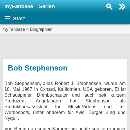
myFanbase
Serien
Serie suchen...
Start
Home
SERIEN
myFanbase
»
Biographien
Serien
Kolumnen
Interviews
Bob Stephenson
Veranstaltungen
Bob Stephenson, alias Robert J. Stephenson, wurde am
KULTUR
18. Mai 1967 in Oxnard, Kalifornien, USA geboren. Er ist
Specials
Schauspieler, Drehbuchautor und auch seit kurzem
Produzent. Angefangen hat Stephenson als
SERVICE
Produktionsassistent für Musik-Videos und mit
Werbespots, unter anderem für Avis, Burger King und
Gewinnspiele
Nyquil.
Forum
Von Beginn an seiner Karriere bis heute spielte er immer