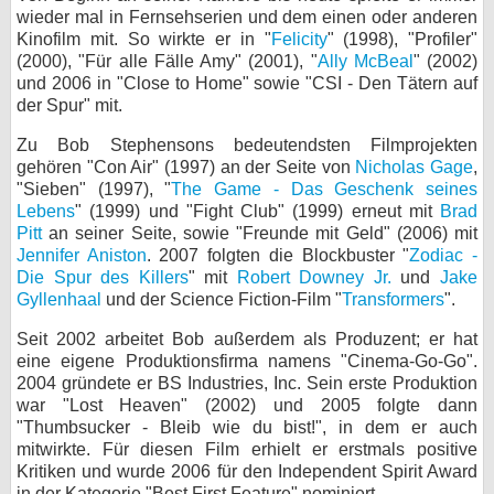
wieder mal in Fernsehserien und dem einen oder anderen
bei X
Kinofilm mit. So wirkte er in "
Felicity
" (1998), "Profiler"
(2000), "Für alle Fälle Amy" (2001), "
Ally McBeal
" (2002)
bei Facebook
und 2006 in "Close to Home" sowie "CSI - Den Tätern auf
der Spur" mit.
Zu Bob Stephensons bedeutendsten Filmprojekten
Kontakt
gehören "Con Air" (1997) an der Seite von
Nicholas Gage
,
"Sieben" (1997), "
The Game - Das Geschenk seines
Nutzungsbedingungen
Lebens
" (1999) und "Fight Club" (1999) erneut mit
Brad
Pitt
an seiner Seite, sowie "Freunde mit Geld" (2006) mit
Datenschutz
Jennifer Aniston
. 2007 folgten die Blockbuster "
Zodiac -
Die Spur des Killers
" mit
Robert Downey Jr.
und
Jake
Cookie-Einstellungen
Gyllenhaal
und der Science Fiction-Film "
Transformers
".
Seit 2002 arbeitet Bob außerdem als Produzent; er hat
Impressum
eine eigene Produktionsfirma namens "Cinema-Go-Go".
Desktop-Ansicht
2004 gründete er BS Industries, Inc. Sein erste Produktion
myFanbase
war "Lost Heaven" (2002) und 2005 folgte dann
"Thumbsucker - Bleib wie du bist!", in dem er auch
mitwirkte. Für diesen Film erhielt er erstmals positive
Kritiken und wurde 2006 für den Independent Spirit Award
in der Kategorie "Best First Feature" nominiert.