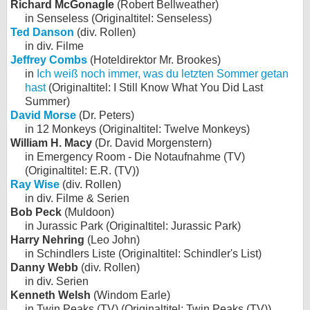
Richard McGonagle
(Robert Bellweather)
in Senseless (Originaltitel: Senseless)
Ted Danson
(div. Rollen)
in div. Filme
Jeffrey Combs
(Hoteldirektor Mr. Brookes)
in
Ich weiß noch immer, was du letzten Sommer getan
hast
(Originaltitel: I Still Know What You Did Last
Summer)
David Morse
(Dr. Peters)
in 12 Monkeys (Originaltitel: Twelve Monkeys)
William H. Macy
(Dr. David Morgenstern)
in Emergency Room - Die Notaufnahme (TV)
(Originaltitel: E.R. (TV))
Ray Wise
(div. Rollen)
in div. Filme & Serien
Bob Peck
(Muldoon)
in Jurassic Park (Originaltitel: Jurassic Park)
Harry Nehring
(Leo John)
in Schindlers Liste (Originaltitel: Schindler's List)
Danny Webb
(div. Rollen)
in div. Serien
Kenneth Welsh
(Windom Earle)
in Twin Peaks (TV) (Originaltitel: Twin Peaks (TV))