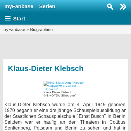
myFanbase
Serien
Serie suchen...
Start
Home
SERIEN
myFanbase
»
Biographien
Serien
Kolumnen
Interviews
Klaus-Dieter Klebsch
Veranstaltungen
KULTUR
Klaus Dieter Klebsch
Specials
© E.v.G/"Die Silhouette"
Klaus-Dieter Klebsch wurde am 4. April 1949 geboren.
SERVICE
1970 begann er eine dreijährige Schauspielausbildung an
Gewinnspiele
der Staatlichen Schauspielschule "Ernst Busch" in Berlin.
Seitdem war er häufig an den Theatern in Cottbus,
Forum
Senftenberg, Potsdam und Berlin zu sehen und hat in