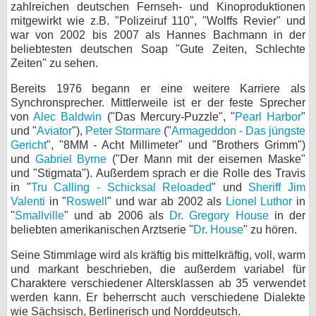
zahlreichen deutschen Fernseh- und Kinoproduktionen
bei X
mitgewirkt wie z.B. "Polizeiruf 110", "Wolffs Revier" und
war von 2002 bis 2007 als Hannes Bachmann in der
beliebtesten deutschen Soap "Gute Zeiten, Schlechte
bei Facebook
Zeiten" zu sehen.
Bereits 1976 begann er eine weitere Karriere als
Kontakt
Synchronsprecher. Mittlerweile ist er der feste Sprecher
von
Alec Baldwin
("Das Mercury-Puzzle", "
Pearl Harbor
"
Nutzungsbedingungen
und "
Aviator
"),
Peter Stormare
("
Armageddon - Das jüngste
Gericht
", "8MM - Acht Millimeter" und "Brothers Grimm")
Datenschutz
und
Gabriel Byrne
("Der Mann mit der eisernen Maske"
und "Stigmata"). Außerdem sprach er die Rolle des Travis
Cookie-Einstellungen
in "
Tru Calling - Schicksal Reloaded
" und
Sheriff Jim
Valenti
in "
Roswell
" und war ab 2002 als
Lionel Luthor
in
"
Smallville
" und ab 2006 als
Dr. Gregory House
in der
Impressum
beliebten amerikanischen Arztserie "
Dr. House
" zu hören.
Desktop-Ansicht
Seine Stimmlage wird als kräftig bis mittelkräftig, voll, warm
myFanbase
und markant beschrieben, die außerdem variabel für
Charaktere verschiedener Altersklassen ab 35 verwendet
werden kann. Er beherrscht auch verschiedene Dialekte
wie Sächsisch, Berlinerisch und Norddeutsch.