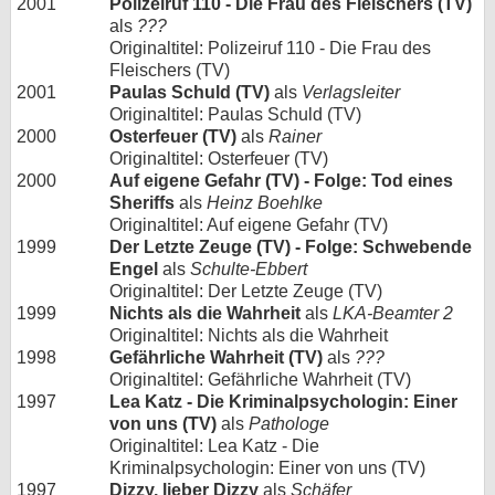
2001
Polizeiruf 110 - Die Frau des Fleischers (TV)
als
???
Originaltitel: Polizeiruf 110 - Die Frau des
Fleischers (TV)
2001
Paulas Schuld (TV)
als
Verlagsleiter
Originaltitel: Paulas Schuld (TV)
2000
Osterfeuer (TV)
als
Rainer
Originaltitel: Osterfeuer (TV)
2000
Auf eigene Gefahr (TV) - Folge: Tod eines
Sheriffs
als
Heinz Boehlke
Originaltitel: Auf eigene Gefahr (TV)
1999
Der Letzte Zeuge (TV) - Folge: Schwebende
Engel
als
Schulte-Ebbert
Originaltitel: Der Letzte Zeuge (TV)
1999
Nichts als die Wahrheit
als
LKA-Beamter 2
Originaltitel: Nichts als die Wahrheit
1998
Gefährliche Wahrheit (TV)
als
???
Originaltitel: Gefährliche Wahrheit (TV)
1997
Lea Katz - Die Kriminalpsychologin: Einer
von uns (TV)
als
Pathologe
Originaltitel: Lea Katz - Die
Kriminalpsychologin: Einer von uns (TV)
1997
Dizzy, lieber Dizzy
als
Schäfer