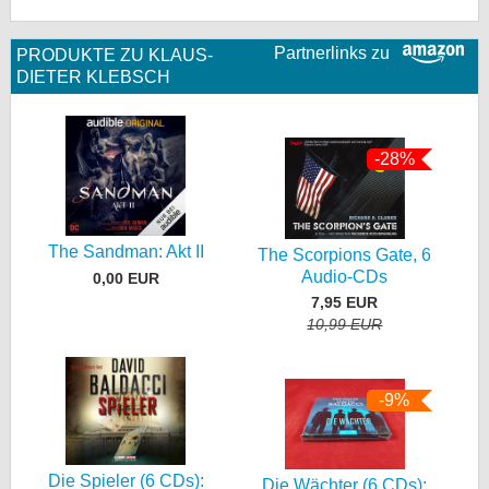
Partnerlinks zu
PRODUKTE ZU KLAUS-
DIETER KLEBSCH
-28%
The Sandman: Akt II
The Scorpions Gate, 6
Audio-CDs
0,00 EUR
7,95 EUR
10,99 EUR
-9%
Die Spieler (6 CDs):
Die Wächter (6 CDs):