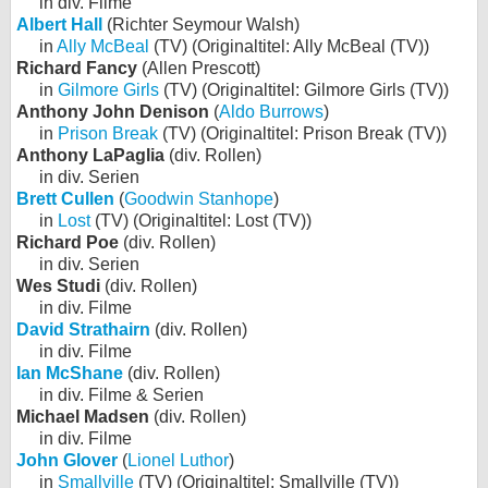
in div. Filme
Albert Hall
(Richter Seymour Walsh)
in
Ally McBeal
(TV) (Originaltitel: Ally McBeal (TV))
Richard Fancy
(Allen Prescott)
in
Gilmore Girls
(TV) (Originaltitel: Gilmore Girls (TV))
Anthony John Denison
(
Aldo Burrows
)
in
Prison Break
(TV) (Originaltitel: Prison Break (TV))
Anthony LaPaglia
(div. Rollen)
in div. Serien
Brett Cullen
(
Goodwin Stanhope
)
in
Lost
(TV) (Originaltitel: Lost (TV))
Richard Poe
(div. Rollen)
in div. Serien
Wes Studi
(div. Rollen)
in div. Filme
David Strathairn
(div. Rollen)
in div. Filme
Ian McShane
(div. Rollen)
in div. Filme & Serien
Michael Madsen
(div. Rollen)
in div. Filme
John Glover
(
Lionel Luthor
)
in
Smallville
(TV) (Originaltitel: Smallville (TV))