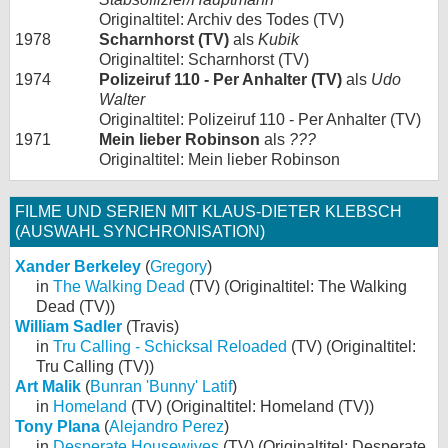
Originaltitel: Archiv des Todes (TV)
1978
Scharnhorst (TV)
als
Kubik
Originaltitel: Scharnhorst (TV)
1974
Polizeiruf 110 - Per Anhalter (TV)
als
Udo
Walter
Originaltitel: Polizeiruf 110 - Per Anhalter (TV)
1971
Mein lieber Robinson
als
???
Originaltitel: Mein lieber Robinson
FILME UND SERIEN MIT KLAUS-DIETER KLEBSCH
(AUSWAHL SYNCHRONISATION)
Xander Berkeley
(
Gregory
)
in
The Walking Dead
(TV) (Originaltitel: The Walking
Dead (TV))
William Sadler
(Travis)
in
Tru Calling - Schicksal Reloaded
(TV) (Originaltitel:
Tru Calling (TV))
Art Malik
(
Bunran 'Bunny' Latif
)
in
Homeland
(TV) (Originaltitel: Homeland (TV))
Tony Plana
(
Alejandro Perez
)
in
Desperate Housewives
(TV) (Originaltitel: Desperate