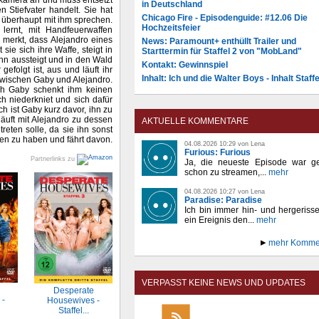
skamera an und muss entsetzt
in Deutschland
 Stiefvater handelt. Sie hat
Chicago Fire - Episodenguide: #12.06 Die
e überhaupt mit ihm sprechen.
Hochzeitsfeier
ernt, mit Handfeuerwaffen
e merkt, dass Alejandro eines
News: Paramount+ enthüllt Trailer und
ie sich ihre Waffe, steigt in
Starttermin für Staffel 2 von "MobLand"
nn aussteigt und in den Wald
Kontakt: Gewinnspiel
gefolgt ist, aus und läuft ihr
Inhalt: Ich und die Walter Boys - Inhalt Staffe
 zwischen Gaby und Alejandro.
och Gaby schenkt ihm keinen
ch niederkniet und sich dafür
ch ist Gaby kurz davor, ihn zu
läuft mit Alejandro zu dessen
AKTUELLE KOMMENTARE
reten solle, da sie ihn sonst
den zu haben und fährt davon.
04.08.2026 10:29 von Lena
Furious: Furious
Partnerlinks zu
Ja, die neueste Episode war ge
schon zu streamen,...
mehr
04.08.2026 10:27 von Lena
Paradise: Paradise
Ich bin immer hin- und hergeriss
ein Ereignis den...
mehr
mehr Komme
VERPASST KEINE NEWS UND UPDATES
Desperate
 -
Housewives -
Staffel...