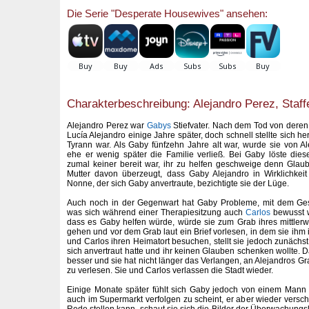
Die Serie "Desperate Housewives" ansehen:
Charakterbeschreibung: Alejandro Perez, Staffe
Alejandro Perez war
Gabys
Stiefvater. Nach dem Tod von deren 
Lucía Alejandro einige Jahre später, doch schnell stellte sich he
Tyrann war. Als Gaby fünfzehn Jahre alt war, wurde sie von Al
ehe er wenig später die Familie verließ. Bei Gaby löste die
zumal keiner bereit war, ihr zu helfen geschweige denn Glau
Mutter davon überzeugt, dass Gaby Alejandro in Wirklichkeit
Nonne, der sich Gaby anvertraute, bezichtigte sie der Lüge.
Auch noch in der Gegenwart hat Gaby Probleme, mit dem Ges
was sich während einer Therapiesitzung auch
Carlos
bewusst w
dass es Gaby helfen würde, würde sie zum Grab ihres mittlerwe
gehen und vor dem Grab laut ein Brief vorlesen, in dem sie ihm i
und Carlos ihren Heimatort besuchen, stellt sie jedoch zunächs
sich anvertraut hatte und ihr keinen Glauben schenken wollte. D
besser und sie hat nicht länger das Verlangen, an Alejandros G
zu verlesen. Sie und Carlos verlassen die Stadt wieder.
Einige Monate später fühlt sich Gaby jedoch von einem Mann v
auch im Supermarkt verfolgen zu scheint, er aber wieder versch