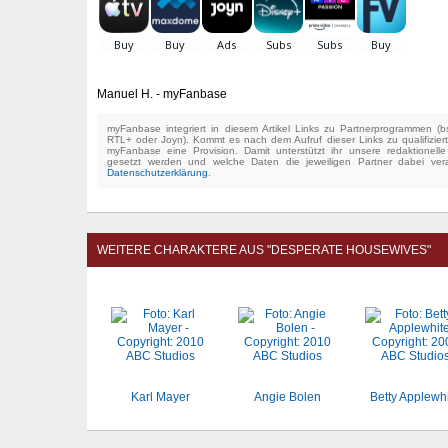
Manuel H. - myFanbase
myFanbase integriert in diesem Artikel Links zu Partnerprogrammen 
RTL+ oder Joyn). Kommt es nach dem Aufruf dieser Links zu qualifizier
myFanbase eine Provision. Damit unterstützt ihr unsere redaktionell
gesetzt werden und welche Daten die jeweiligen Partner dabei verar
Datenschutzerklärung
.
WEITERE CHARAKTERE AUS "DESPERATE HOUSEWIVES"
Karl Mayer
Angie Bolen
Betty Applewh