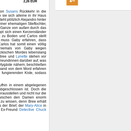
2,26 EUR
 von
Susans
Rückkehr in die
 sie sich alleine in ihr Haus
ht plötzlich Alejandro hinter
einer ehemaligen Stieftochter,
as Ganze von außen durch das
ppt sich einen Kerzenständer
t zu Boden und Carlos stellt
m muss Gaby erfahren, dass
arlos hat somit einen völlig
m niemals von Gaby wegen
ückischen Mordes lebenslang
, Bree und
Lynette
stehen vor
 Freundinnen darüber auf, was
artygäste nähern, beschließen
emand von dem Mord erfahren
h fungierenden Kiste, sodass
ufhin in einem abgelegenen
abgeschlossen ist. Doch die
rausstellen und nicht nur die
 zwischen den Damen enorm
zu wissen, denn Bree erhält
s der Brief, der
Mary-Alice
in
s Ex-Freund
Detective Chuck