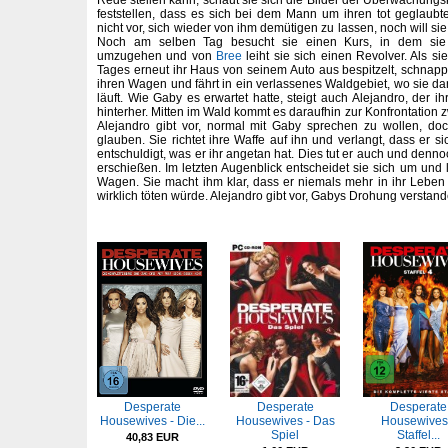
Rede stellen kann, schaut sie sich die Bilder der Überwachung
feststellen, dass es sich bei dem Mann um ihren tot geglaubten
nicht vor, sich wieder von ihm demütigen zu lassen, noch will si
Noch am selben Tag besucht sie einen Kurs, in dem sie l
umzugehen und von
Bree
leiht sie sich einen Revolver. Als si
Tages erneut ihr Haus von seinem Auto aus bespitzelt, schnappt s
ihren Wagen und fährt in ein verlassenes Waldgebiet, wo sie da
läuft. Wie Gaby es erwartet hatte, steigt auch Alejandro, der ihr 
hinterher. Mitten im Wald kommt es daraufhin zur Konfrontation
Alejandro gibt vor, normal mit Gaby sprechen zu wollen, d
glauben. Sie richtet ihre Waffe auf ihn und verlangt, dass er si
entschuldigt, was er ihr angetan hat. Dies tut er auch und denno
erschießen. Im letzten Augenblick entscheidet sie sich um und 
Wagen. Sie macht ihm klar, dass er niemals mehr in ihr Leben t
wirklich töten würde. Alejandro gibt vor, Gabys Drohung verstan
Desperate
Desperate
Desperate
Housewives - Die...
Housewives - Das
Housewives
Spiel
Staffel...
40,83 EUR