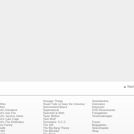
▲ Nac
Stranger Things
Serienlexikon
 Men
Stuart Fails to Save the Universe
Interviews
fest
Summerland Beach
Kolumnen
el's Daredevil
Supernatural
DVD-Rezensionen
el's Iron Fist
Switched at Birth
Fotogalerien
el's Jessica Jones
Taras Welten
Veranstaltungen
el's Luke Cage
Teen Wolf
el's The Defenders
Terminator: S.C.C.
Forum
rn Family
The 100
Biographien
ville
The Big Bang Theory
Gewinnspiele
Girl
The Blacklist
Shop
Tuck
The Flash