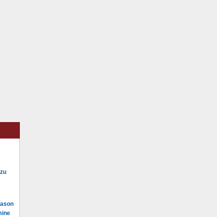
 zu
Mason
mine