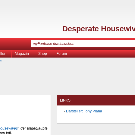
Desperate Housewi
ller
Magazin
Shop
Forum
en
LINKS
Darsteller: Tony Plana
Housewives
" der totgeglaubte
n tritt.