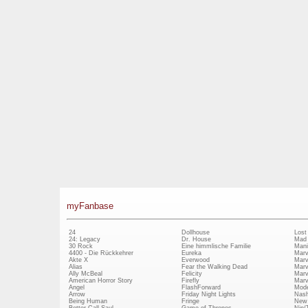
myFanbase
24
Dollhouse
Lost
24: Legacy
Dr. House
Mad
30 Rock
Eine himmlische Familie
Mani
4400 - Die Rückkehrer
Eureka
Marv
Akte X
Everwood
Marv
Alias
Fear the Walking Dead
Marv
Ally McBeal
Felicity
Marv
American Horror Story
Firefly
Marv
Angel
FlashForward
Mode
Arrow
Friday Night Lights
Nash
Being Human
Fringe
New 
Better Call Saul
Game of Thrones
Nip/