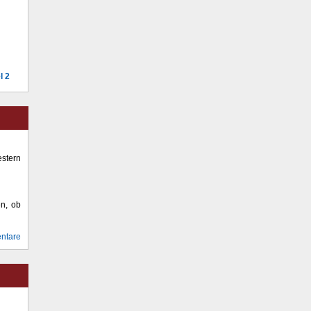
l 2
stern
en, ob
ntare