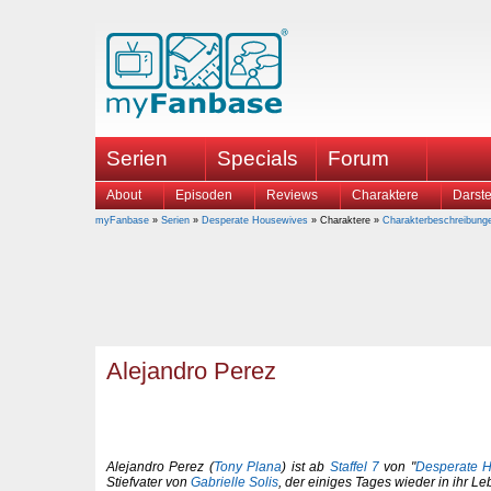
Serien
Specials
Forum
About
Episoden
Reviews
Charaktere
Darste
myFanbase
»
Serien
»
Desperate Housewives
» Charaktere »
Charakterbeschreibung
Alejandro Perez
Alejandro Perez (
Tony Plana
) ist ab
Staffel 7
von "
Desperate 
Stiefvater von
Gabrielle Solis
, der einiges Tages wieder in ihr Lebe