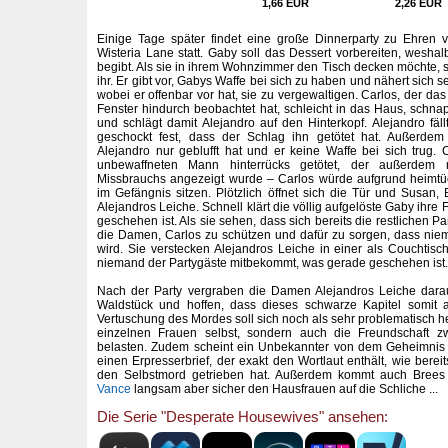
1,66 EUR
2,26 EUR
Einige Tage später findet eine große Dinnerparty zu Ehren
Wisteria Lane statt. Gaby soll das Dessert vorbereiten, weshalb
begibt. Als sie in ihrem Wohnzimmer den Tisch decken möchte, ste
ihr. Er gibt vor, Gabys Waffe bei sich zu haben und nähert sich s
wobei er offenbar vor hat, sie zu vergewaltigen. Carlos, der d
Fenster hindurch beobachtet hat, schleicht in das Haus, schna
und schlägt damit Alejandro auf den Hinterkopf. Alejandro fäll
geschockt fest, dass der Schlag ihn getötet hat. Außerde
Alejandro nur geblufft hat und er keine Waffe bei sich trug. C
unbewaffneten Mann hinterrücks getötet, der außerde
Missbrauchs angezeigt wurde – Carlos würde aufgrund heimt
im Gefängnis sitzen. Plötzlich öffnet sich die Tür und Susan
Alejandros Leiche. Schnell klärt die völlig aufgelöste Gaby ihre
geschehen ist. Als sie sehen, dass sich bereits die restlichen P
die Damen, Carlos zu schützen und dafür zu sorgen, dass ni
wird. Sie verstecken Alejandros Leiche in einer als Couchtisc
niemand der Partygäste mitbekommt, was gerade geschehen ist.
Nach der Party vergraben die Damen Alejandros Leiche dara
Waldstück und hoffen, dass dieses schwarze Kapitel somit 
Vertuschung des Mordes soll sich noch als sehr problematisch he
einzelnen Frauen selbst, sondern auch die Freundschaft
belasten. Zudem scheint ein Unbekannter von dem Geheimnis 
einen Erpresserbrief, der exakt den Wortlaut enthält, wie bereit
den Selbstmord getrieben hat. Außerdem kommt auch Bree
Vance
langsam aber sicher den Hausfrauen auf die Schliche ...
Die Serie "Desperate Housewives" ansehen: