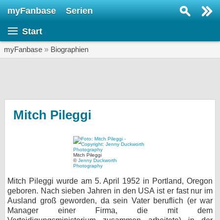
myFanbase
Serien
Serie suchen...
Start
Home
SERIEN
myFanbase
»
Biographien
Serien
Kolumnen
Interviews
Mitch Pileggi
Veranstaltungen
KULTUR
Mitch Pileggi
Specials
©
Jenny Duckworth
Photography
SERVICE
Mitch Pileggi wurde am 5. April 1952 in Portland, Oregon
geboren. Nach sieben Jahren in den USA ist er fast nur im
Gewinnspiele
Ausland groß geworden, da sein Vater beruflich (er war
Manager einer Firma, die mit dem
Forum