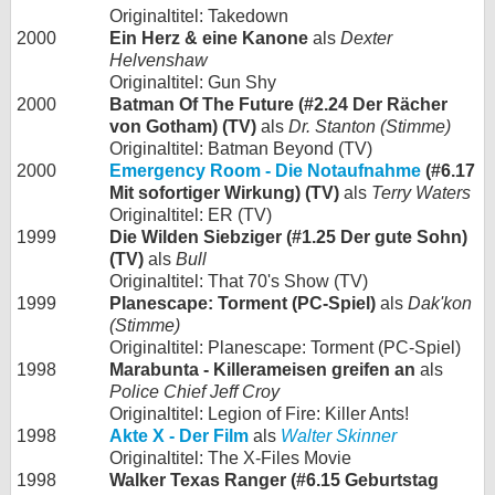
Originaltitel: Takedown
2000
Ein Herz & eine Kanone
als
Dexter
Helvenshaw
Originaltitel: Gun Shy
2000
Batman Of The Future (#2.24 Der Rächer
von Gotham) (TV)
als
Dr. Stanton (Stimme)
Originaltitel: Batman Beyond (TV)
2000
Emergency Room - Die Notaufnahme
(#6.17
Mit sofortiger Wirkung) (TV)
als
Terry Waters
Originaltitel: ER (TV)
1999
Die Wilden Siebziger (#1.25 Der gute Sohn)
(TV)
als
Bull
Originaltitel: That 70's Show (TV)
1999
Planescape: Torment (PC-Spiel)
als
Dak'kon
(Stimme)
Originaltitel: Planescape: Torment (PC-Spiel)
1998
Marabunta - Killerameisen greifen an
als
Police Chief Jeff Croy
Originaltitel: Legion of Fire: Killer Ants!
1998
Akte X - Der Film
als
Walter Skinner
Originaltitel: The X-Files Movie
1998
Walker Texas Ranger (#6.15 Geburtstag