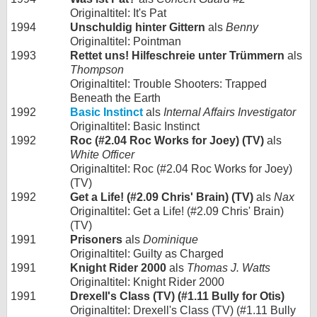
Originaltitel: It's Pat
1994
Unschuldig hinter Gittern
als
Benny
Originaltitel: Pointman
1993
Rettet uns! Hilfeschreie unter Trümmern
als
Thompson
Originaltitel: Trouble Shooters: Trapped
Beneath the Earth
1992
Basic Instinct
als
Internal Affairs Investigator
Originaltitel: Basic Instinct
1992
Roc (#2.04 Roc Works for Joey) (TV)
als
White Officer
Originaltitel: Roc (#2.04 Roc Works for Joey)
(TV)
1992
Get a Life! (#2.09 Chris' Brain) (TV)
als
Nax
Originaltitel: Get a Life! (#2.09 Chris' Brain)
(TV)
1991
Prisoners
als
Dominique
Originaltitel: Guilty as Charged
1991
Knight Rider 2000
als
Thomas J. Watts
Originaltitel: Knight Rider 2000
1991
Drexell's Class (TV) (#1.11 Bully for Otis)
Originaltitel: Drexell's Class (TV) (#1.11 Bully