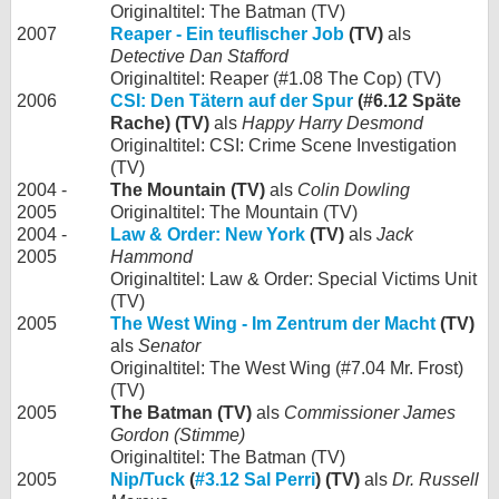
Originaltitel: The Batman (TV)
2007
Reaper - Ein teuflischer Job
(TV)
als
Detective Dan Stafford
Originaltitel: Reaper (#1.08 The Cop) (TV)
2006
CSI: Den Tätern auf der Spur
(#6.12 Späte
Rache) (TV)
als
Happy Harry Desmond
Originaltitel: CSI: Crime Scene Investigation
(TV)
2004 -
The Mountain (TV)
als
Colin Dowling
2005
Originaltitel: The Mountain (TV)
2004 -
Law & Order: New York
(TV)
als
Jack
2005
Hammond
Originaltitel: Law & Order: Special Victims Unit
(TV)
2005
The West Wing - Im Zentrum der Macht
(TV)
als
Senator
Originaltitel: The West Wing (#7.04 Mr. Frost)
(TV)
2005
The Batman (TV)
als
Commissioner James
Gordon (Stimme)
Originaltitel: The Batman (TV)
2005
Nip/Tuck
(
#3.12 Sal Perri
) (TV)
als
Dr. Russell