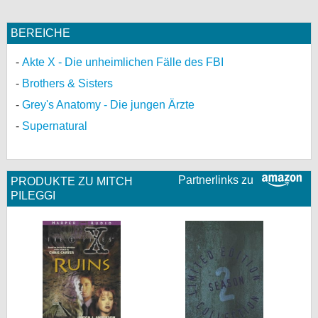
BEREICHE
Akte X - Die unheimlichen Fälle des FBI
Brothers & Sisters
Grey's Anatomy - Die jungen Ärzte
Supernatural
Partnerlinks zu
PRODUKTE ZU MITCH
PILEGGI