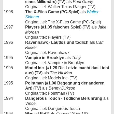
eines Millionärs) (TV)
als
Paul Grady
Originaltitel: Walker Texas Ranger (TV)
1998
The X-Files Game (PC-Spiel)
als
Walter
Skinner
Originaltitel: The X-Files Game (PC-Spiel)
1997
Players (#1.05 falsches Spiel) (TV)
als
Jake
Morgan
Originaltitel: Players (TV)
1996
Ravenhawk - Lautlos und tödlich
als
Carl
Rikker
Originaltitel: Ravenhawk
1995
Vampire in Brooklyn
als
Tony
Originaltitel: Vampire in Brooklyn
1995
Model Inc. (#1.29 Die Letzte macht das Licht
aus) (TV)
als
The Hit Man
Originaltitel: Models Inc. (TV)
1995
Pointman (#1.06 Begegnung der anderen
Art) (TV)
als
Benny Dirkson
Originaltitel: Pointman (TV)
1994
Dangerous Touch - Tödliche Berührung
als
Vince
Originaltitel: Dangerous Touch
1994
Was ist Pat?
als
Concert Guard #2