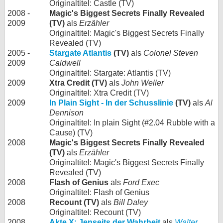
Originaltitel: Castle (TV)
2008 -
Magic's Biggest Secrets Finally Revealed
2009
(TV)
als
Erzähler
Originaltitel: Magic's Biggest Secrets Finally
Revealed (TV)
2005 -
Stargate Atlantis
(TV)
als
Colonel Steven
2009
Caldwell
Originaltitel: Stargate: Atlantis (TV)
2009
Xtra Credit (TV)
als
John Weller
Originaltitel: Xtra Credit (TV)
2009
In Plain Sight - In der Schusslinie
(TV)
als
Al
Dennison
Originaltitel: In plain Sight (#2.04 Rubble with a
Cause) (TV)
2008
Magic's Biggest Secrets Finally Revealed
(TV)
als
Erzähler
Originaltitel: Magic's Biggest Secrets Finally
Revealed (TV)
2008
Flash of Genius
als
Ford Exec
Originaltitel: Flash of Genius
2008
Recount (TV)
als
Bill Daley
Originaltitel: Recount (TV)
2008
Akte X: Jenseits der Wahrheit
als
Walter