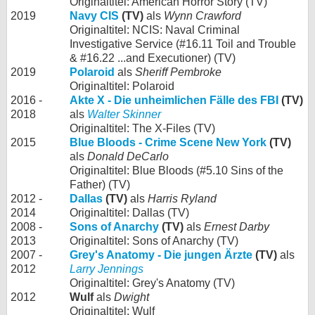
Originaltitel: American Horror Story (TV)
2019
Navy CIS
(TV)
als
Wynn Crawford
Originaltitel: NCIS: Naval Criminal
Investigative Service (#16.11 Toil and Trouble
& #16.22 ...and Executioner) (TV)
2019
Polaroid
als
Sheriff Pembroke
Originaltitel: Polaroid
2016 -
Akte X - Die unheimlichen Fälle des FBI
(TV)
2018
als
Walter Skinner
Originaltitel: The X-Files (TV)
2015
Blue Bloods - Crime Scene New York
(TV)
als
Donald DeCarlo
Originaltitel: Blue Bloods (#5.10 Sins of the
Father) (TV)
2012 -
Dallas
(TV)
als
Harris Ryland
2014
Originaltitel: Dallas (TV)
2008 -
Sons of Anarchy
(TV)
als
Ernest Darby
2013
Originaltitel: Sons of Anarchy (TV)
2007 -
Grey's Anatomy - Die jungen Ärzte
(TV)
als
2012
Larry Jennings
Originaltitel: Grey's Anatomy (TV)
2012
Wulf
als
Dwight
Originaltitel: Wulf