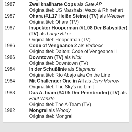
1987
Zwei knallharte Cops
als
Gate AP
Originaltitel: US Marshals: Waco & Rhinehart
1987
Ohara (#1.17 Heiße Steine) (TV)
als
Webster
Originaltitel: Ohara (TV)
1987
Inspektor Hooperman (#1.08 Der Babysitter)
(TV)
als
Large Biker
Originaltitel: Hooperman (TV)
1986
Code of Vengeance 2
als
Verbeck
Originaltitel: Dalton: Code of Vengeance II
1986
Downtown (TV)
als
Nick
Originaltitel: Downtown (TV)
1984
In der Schußlinie
als
Stephens
Originaltitel: Río Abajo aka On the Line
1984
Mit Challenger One in All
als
Jerry Morrow
Originaltitel: The Sky's no Limit
1983
Das A-Team (#4.05 Der Pennbruder) (TV)
als
Paul Winkle
Originaltitel: The A-Team (TV)
1982
Mongrel
als
Woody
Originaltitel: Mongrel