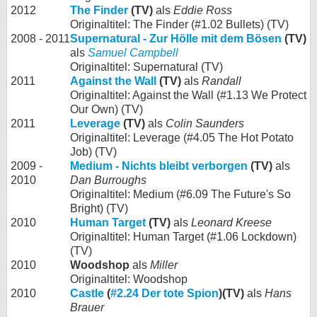
2012
The Finder
(TV)
als
Eddie Ross
Originaltitel: The Finder (#1.02 Bullets) (TV)
2008 - 2011
Supernatural - Zur Hölle mit dem Bösen
(TV)
als
Samuel Campbell
Originaltitel: Supernatural (TV)
2011
Against the Wall
(TV)
als
Randall
Originaltitel: Against the Wall (#1.13 We Protect
Our Own) (TV)
2011
Leverage
(TV)
als
Colin Saunders
Originaltitel: Leverage (#4.05 The Hot Potato
Job) (TV)
2009 -
Medium - Nichts bleibt verborgen
(TV)
als
2010
Dan Burroughs
Originaltitel: Medium (#6.09 The Future's So
Bright) (TV)
2010
Human Target
(TV)
als
Leonard Kreese
Originaltitel: Human Target (#1.06 Lockdown)
(TV)
2010
Woodshop
als
Miller
Originaltitel: Woodshop
2010
Castle
(
#2.24 Der tote Spion
)(TV)
als
Hans
Brauer