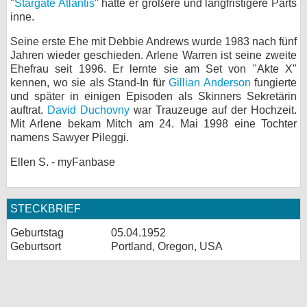
"
Stargate Atlantis
" hatte er größere und langfristigere Parts
inne.
Seine erste Ehe mit Debbie Andrews wurde 1983 nach fünf
Jahren wieder geschieden. Arlene Warren ist seine zweite
Ehefrau seit 1996. Er lernte sie am Set von "Akte X"
kennen, wo sie als Stand-In für
Gillian Anderson
fungierte
und später in einigen Episoden als Skinners Sekretärin
auftrat.
David Duchovny
war Trauzeuge auf der Hochzeit.
Mit Arlene bekam Mitch am 24. Mai 1998 eine Tochter
namens Sawyer Pileggi.
Ellen S. - myFanbase
STECKBRIEF
Geburtstag
05.04.1952
Geburtsort
Portland, Oregon, USA