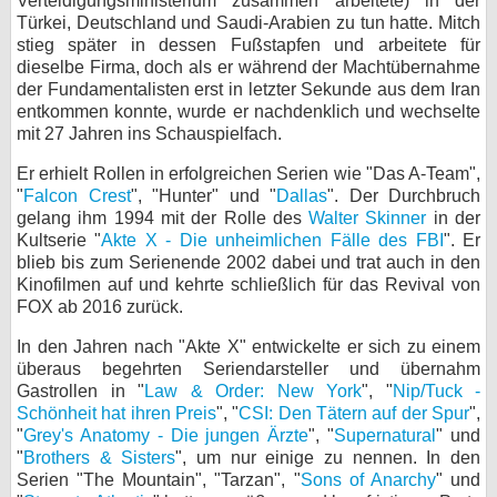
Verteidigungsministerium zusammen arbeitete) in der
Türkei, Deutschland und Saudi-Arabien zu tun hatte. Mitch
bei X
stieg später in dessen Fußstapfen und arbeitete für
dieselbe Firma, doch als er während der Machtübernahme
bei Facebook
der Fundamentalisten erst in letzter Sekunde aus dem Iran
entkommen konnte, wurde er nachdenklich und wechselte
mit 27 Jahren ins Schauspielfach.
Kontakt
Er erhielt Rollen in erfolgreichen Serien wie "Das A-Team",
"
Falcon Crest
", "Hunter" und "
Dallas
". Der Durchbruch
Nutzungsbedingungen
gelang ihm 1994 mit der Rolle des
Walter Skinner
in der
Kultserie "
Akte X - Die unheimlichen Fälle des FBI
". Er
Datenschutz
blieb bis zum Serienende 2002 dabei und trat auch in den
Kinofilmen auf und kehrte schließlich für das Revival von
Cookie-Einstellungen
FOX ab 2016 zurück.
Impressum
In den Jahren nach "Akte X" entwickelte er sich zu einem
überaus begehrten Seriendarsteller und übernahm
Desktop-Ansicht
Gastrollen in "
Law & Order: New York
", "
Nip/Tuck -
myFanbase
Schönheit hat ihren Preis
", "
CSI: Den Tätern auf der Spur
",
"
Grey's Anatomy - Die jungen Ärzte
", "
Supernatural
" und
"
Brothers & Sisters
", um nur einige zu nennen. In den
Serien "The Mountain", "Tarzan", "
Sons of Anarchy
" und