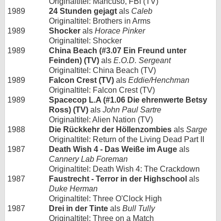
Originaltitel: Mancuso, FBI (TV)
1989
24 Stunden gejagt
als
Caleb
Originaltitel: Brothers in Arms
1989
Shocker
als
Horace Pinker
Originaltitel: Shocker
1989
China Beach (#3.07 Ein Freund unter
Feinden) (TV)
als
E.O.D. Sergeant
Originaltitel: China Beach (TV)
1989
Falcon Crest (TV)
als
Eddie/Henchman
Originaltitel: Falcon Crest (TV)
1989
Spacecop L.A (#1.06 Die ehrenwerte Betsy
Ross) (TV)
als
John Paul Sartre
Originaltitel: Alien Nation (TV)
1988
Die Rückkehr der Höllenzombies
als
Sarge
Originaltitel: Return of the Living Dead Part II
1987
Death Wish 4 - Das Weiße im Auge
als
Cannery Lab Foreman
Originaltitel: Death Wish 4: The Crackdown
1987
Faustrecht - Terror in der Highschool
als
Duke Herman
Originaltitel: Three O'Clock High
1987
Drei in der Tinte
als
Bull Tully
Originaltitel: Three on a Match