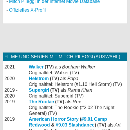
Mitch Pileggi in der Internet Movie Database
Offizielles X-Profil
FILME UND SERIEN MIT MITCH PILEGGI (AUSWAHL)
2021
Walker
(TV)
als
Bonham Walker
Originaltitel: Walker (TV)
2020
Helstrom
(TV)
als
Papa
Originaltitel: Helstrom (#1.10 Hell Storm) (TV)
2019 -
Supergirl
(TV)
als
Rama Khan
2020
Originaltitel: Supergirl (TV)
2019
The Rookie
(TV)
als
Rex
Originaltitel: The Rookie (#2.02 The Night
General) (TV)
2019
American Horror Story
(
#9.01 Camp
Redwood
&
#9.03 Slashdance
) (TV)
als
Art