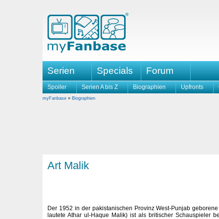
Serien
Specials
Forum
Spoiler
Serien A bis Z
Biographien
Upfronts
myFanbase
»
Biographien
Art Malik
Der 1952 in der pakistanischen Provinz West-Punjab geborene
lautete Athar ul-Haque Malik) ist als britischer Schauspieler 