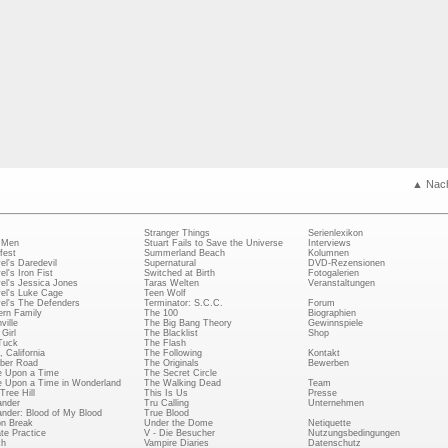
▲ Nac
Stranger Things
Serienlexikon
 Men
Stuart Fails to Save the Universe
Interviews
fest
Summerland Beach
Kolumnen
el's Daredevil
Supernatural
DVD-Rezensionen
el's Iron Fist
Switched at Birth
Fotogalerien
el's Jessica Jones
Taras Welten
Veranstaltungen
el's Luke Cage
Teen Wolf
el's The Defenders
Terminator: S.C.C.
Forum
rn Family
The 100
Biographien
ville
The Big Bang Theory
Gewinnspiele
Girl
The Blacklist
Shop
Tuck
The Flash
, California
The Following
Kontakt
ber Road
The Originals
Bewerben
 Upon a Time
The Secret Circle
 Upon a Time in Wonderland
The Walking Dead
Team
Tree Hill
This Is Us
Presse
ander
Tru Calling
Unternehmen
ander: Blood of My Blood
True Blood
on Break
Under the Dome
Netiquette
ate Practice
V - Die Besucher
Nutzungsbedingungen
ch
Vampire Diaries
Datenschutz