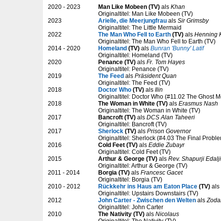
2020 - 2023
Man Like Mobeen (TV)
als
Khan
Originaltitel: Man Like Mobeen (TV)
2023
Arielle, die Meerjungfrau
als
Sir Grimsby
Originaltitel: The Little Mermaid
2022
The Man Who Fell to Earth
(TV)
als
Henning 
Originaltitel: The Man Who Fell to Earth (TV)
2014 - 2020
Homeland
(TV)
als
Bunran 'Bunny' Latif
Originaltitel: Homeland (TV)
2020
Penance (TV)
als
Fr. Tom Hayes
Originaltitel: Penance (TV)
2019
The Feed
als
Präsident Quan
Originaltitel: The Feed (TV)
2018
Doctor Who
(TV)
als
Ilin
Originaltitel: Doctor Who (#11.02 The Ghost 
2018
The Woman in White (TV)
als
Erasmus Nash
Originaltitel: The Woman in White (TV)
2017
Bancroft (TV)
als
DCS Alan Taheeri
Originaltitel: Bancroft (TV)
2017
Sherlock
(TV)
als
Prison Governor
Originaltitel: Sherlock (#4.03 The Final Probl
2016
Cold Feet (TV)
als
Eddie Zubayr
Originaltitel: Cold Feet (TV)
2015
Arthur & George (TV)
als
Rev. Shapurji Edalji
Originaltitel: Arthur & George (TV)
2011 - 2014
Borgia (TV)
als
Francesc Gacet
Originaltitel: Borgia (TV)
2010 - 2012
Rückkehr ins Haus am Eaton Place
(TV)
als
Originaltitel: Upstairs Downstairs (TV)
2012
John Carter - Zwischen den Welten
als
Zoda
Originaltitel: John Carter
2010
The Nativity (TV)
als
Nicolaus
Originaltitel: The Nativity (TV)