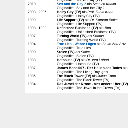
2010
Sex and the City 2
als
Scheich Khalid
Originaltitel: Sex and the City 2
2003 - 2005
Holby City (TV)
als
Prof. Zubin Khan
Originaltitel: Holby City (TV)
1999
Life Support (TV)
als
Dr. Kamran Blake
Originaltitel: Life Support (TV)
1998 - 1999
Unfinished Business (TV)
als
Tam
Originaltitel: Unfinished Business (TV)
1997
Turning World (TV)
als
Shams
Originaltitel: Turning World (TV)
1994
True Lies - Wahre Lügen
als
Salim Abu Aziz
Originaltitel: True Lies
1990
Stolen (TV)
als
Salim
Originaltitel: Stolen (TV)
1988
Hothouse (TV)
als
Dr. Ved Lahari
Originaltitel: Hothouse (TV)
1987
James Bond 007 - Der Hauch des Todes
al
Originaltitel: The Living Daylights
1985
The Black Tower (TV)
als
Julius Court
Originaltitel: The Black Tower (TV)
1984
Das Juwel der Krone - Ans andere Ufer (TV)
Originaltitel: The Jewel in the Crown (TV)