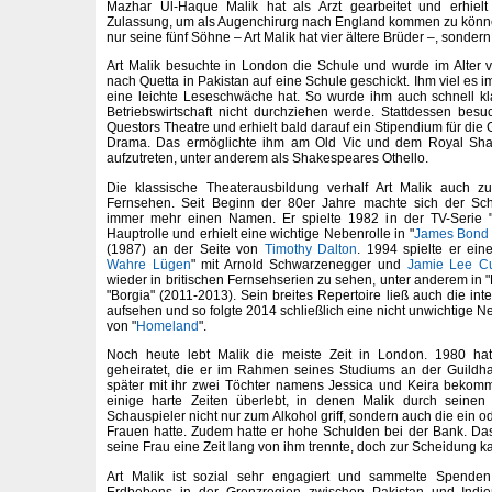
Mazhar Ul-Haque Malik hat als Arzt gearbeitet und erhielt
Zulassung, um als Augenchirurg nach England kommen zu könne
nur seine fünf Söhne – Art Malik hat vier ältere Brüder –, sonder
Art Malik besuchte in London die Schule und wurde im Alter 
nach Quetta in Pakistan auf eine Schule geschickt. Ihm viel es i
eine leichte Leseschwäche hat. So wurde ihm auch schnell kl
Betriebswirtschaft nicht durchziehen werde. Stattdessen bes
Questors Theatre und erhielt bald darauf ein Stipendium für die 
Drama. Das ermöglichte ihm am Old Vic und dem Royal Sh
aufzutreten, unter anderem als Shakespeares Othello.
Die klassische Theaterausbildung verhalf Art Malik auch 
Fernsehen. Seit Beginn der 80er Jahre machte sich der Sch
immer mehr einen Namen. Er spielte 1982 in der TV-Serie 
Hauptrolle und erhielt eine wichtige Nebenrolle in "
James Bond
(1987) an der Seite von
Timothy Dalton
. 1994 spielte er ein
Wahre Lügen
" mit Arnold Schwarzenegger und
Jamie Lee Cu
wieder in britischen Fernsehserien zu sehen, unter anderem in 
"Borgia" (2011-2013). Sein breites Repertoire ließ auch die in
aufsehen und so folgte 2014 schließlich eine nicht unwichtige Neb
von "
Homeland
".
Noch heute lebt Malik die meiste Zeit in London. 1980 h
geheiratet, die er im Rahmen seines Studiums an der Guildha
später mit ihr zwei Töchter namens Jessica und Keira bekom
einige harte Zeiten überlebt, in denen Malik durch seinen 
Schauspieler nicht nur zum Alkohol griff, sondern auch die ein o
Frauen hatte. Zudem hatte er hohe Schulden bei der Bank. Das 
seine Frau eine Zeit lang von ihm trennte, doch zur Scheidung k
Art Malik ist sozial sehr engagiert und sammelte Spende
Erdbebens in der Grenzregion zwischen Pakistan und Indi