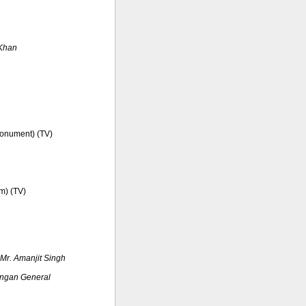
Khan
Monument) (TV)
em) (TV)
Mr. Amanjit Singh
ngan General