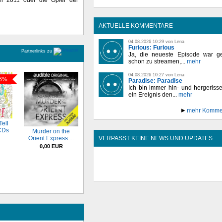
AKTUELLE KOMMENTARE
04.08.2026 10:29 von Lena
Furious: Furious
Partnerlinks zu
Ja, die neueste Episode war ge
schon zu streamen,...
mehr
04.08.2026 10:27 von Lena
6%
Paradise: Paradise
Ich bin immer hin- und hergeriss
ein Ereignis den...
mehr
mehr Komme
Tell
CDs
Murder on the
Orient Express:...
VERPASST KEINE NEWS UND UPDATES
0,00 EUR