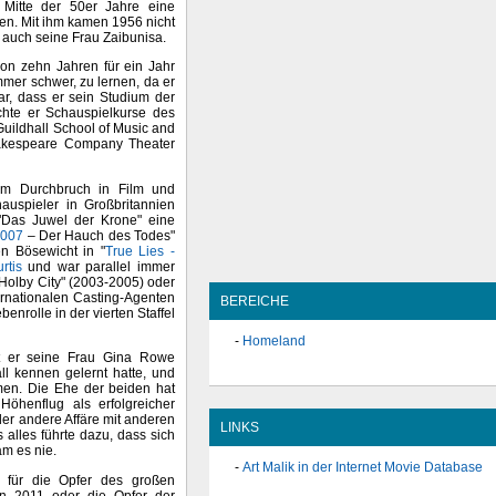
 Mitte der 50er Jahre eine
n. Mit ihm kamen 1956 nicht
n auch seine Frau Zaibunisa.
von zehn Jahren für ein Jahr
mmer schwer, zu lernen, da er
ar, dass er sein Studium der
uchte er Schauspielkurse des
Guildhall School of Music and
akespeare Company Theater
zum Durchbruch in Film und
auspieler in Großbritannien
"Das Juwel der Krone" eine
 007
– Der Hauch des Todes"
en Bösewicht in "
True Lies -
rtis
und war parallel immer
"Holby City" (2003-2005) oder
ternationalen Casting-Agenten
BEREICHE
enrolle in der vierten Staffel
Homeland
at er seine Frau Gina Rowe
ll kennen gelernt hatte, und
men. Die Ehe der beiden hat
Höhenflug als erfolgreicher
der andere Affäre mit anderen
LINKS
alles führte dazu, dass sich
am es nie.
Art Malik in der Internet Movie Database
n für die Opfer des großen
en 2011 oder die Opfer der