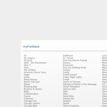
myFanbase
24
Dollhouse
Lost
24: Legacy
Dr. House
Mad
30 Rock
Eine himmlische Familie
Mani
4400 - Die Rückkehrer
Eureka
Marv
Akte X
Everwood
Marv
Alias
Fear the Walking Dead
Marv
Ally McBeal
Felicity
Marv
American Horror Story
Firefly
Marv
Angel
FlashForward
Mode
Arrow
Friday Night Lights
Nash
Being Human
Fringe
New 
Better Call Saul
Game of Thrones
Nip/
Bones
Georgie & Mandy's First Marriage
O.C.
Breaking Bad
Ghost Whisperer
Octo
Brothers & Sisters
Gilmore Girls
Once
Buffy
Girls
Once
Californication
Glee
One 
Castle
Good Wife
Outl
Charmed
Gossip Girl
Outl
Chicago Fire
Gotham
Pris
Chicago Justice
Greek
Priv
Chicago Med
Grey's Anatomy
Psy