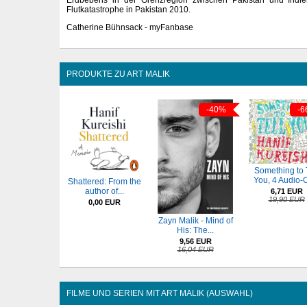
Flutkatastrophe in Pakistan 2010.
Catherine Bühnsack - myFanbase
PRODUKTE ZU ART MALIK
-40%
-6
Something to 
You, 4 Audio-
Shattered: From the
author of...
6,71 EUR
19,90 EUR
0,00 EUR
Zayn Malik - Mind of
His: The...
9,56 EUR
16,04 EUR
FILME UND SERIEN MIT ART MALIK (AUSWAHL)