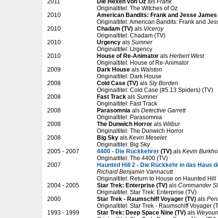
2011
Die Hexen von Oz
als
Frank
Originaltitel: The Witches of Oz
2010
American Bandits: Frank and Jesse James
Originaltitel: American Bandits: Frank and Je
2010
Chadam (TV)
als
Viceroy
Originaltitel: Chadam (TV)
2010
Urgency
als
Sumner
Originaltitel: Urgency
2010
House of Re-Animator
als
Herbert West
Originaltitel: House of Re-Animator
2009
Dark House
als
Walston
Originaltitel: Dark House
2008
Cold Case (TV)
als
Sly Borden
Originaltitel: Cold Case (#5.13 Spiders) (TV)
2008
Fast Track
als
Sumner
Originaltitel: Fast Track
2008
Parasomnia
als
Detective Garrett
Originaltitel: Parasomnia
2008
The Dunwich Horror
als
Wilbur
Originaltitel: The Dunwich Horror
2008
Big Sky
als
Kevin Meselet
Originaltitel: Big Sky
2005 - 2007
4400 - Die Rückkehrer
(TV)
als
Kevin Burkho
Originaltitel: The 4400 (TV)
2007
Haunted Hill 2 - Die Rückkehr in das Haus
Richard Benjamin Vannacutt
Originaltitel: Return to House on Haunted Hill
2004 - 2005
Star Trek: Enterprise (TV)
als
Commander S
Originaltitel: Star Trek: Enterprise (TV)
2000
Star Trek - Raumschiff Voyager (TV)
als
Pen
Originaltitel: Star Trek - Raumschiff Voyager (
1993 - 1999
Star Trek: Deep Space Nine (TV)
als
Weyoun,