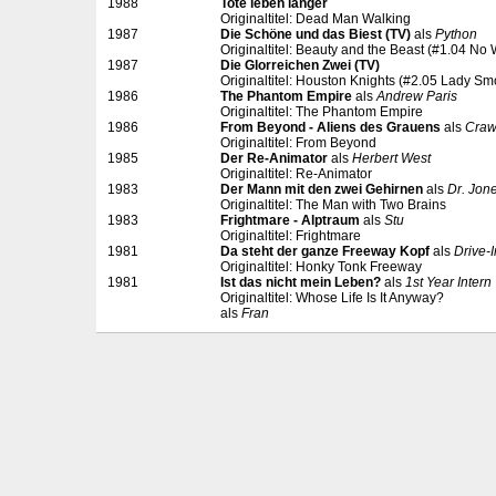
1988
Tote leben länger
Originaltitel: Dead Man Walking
1987
Die Schöne und das Biest (TV)
als
Python
Originaltitel: Beauty and the Beast (#1.04 N
1987
Die Glorreichen Zwei (TV)
Originaltitel: Houston Knights (#2.05 Lady Sm
1986
The Phantom Empire
als
Andrew Paris
Originaltitel: The Phantom Empire
1986
From Beyond - Aliens des Grauens
als
Crawf
Originaltitel: From Beyond
1985
Der Re-Animator
als
Herbert West
Originaltitel: Re-Animator
1983
Der Mann mit den zwei Gehirnen
als
Dr. Jon
Originaltitel: The Man with Two Brains
1983
Frightmare - Alptraum
als
Stu
Originaltitel: Frightmare
1981
Da steht der ganze Freeway Kopf
als
Drive-I
Originaltitel: Honky Tonk Freeway
1981
Ist das nicht mein Leben?
als
1st Year Intern
Originaltitel: Whose Life Is It Anyway?
als
Fran