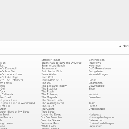
▲ Nac
Stranger Things
Serienlexikon
 Men
Stuart Fails to Save the Universe
Interviews
fest
Summerland Beach
Kolumnen
el's Daredevil
Supernatural
DVD-Rezensionen
el's Iron Fist
Switched at Birth
Fotogalerien
el's Jessica Jones
Taras Welten
Veranstaltungen
el's Luke Cage
Teen Wolf
el's The Defenders
Terminator: S.C.C.
Forum
rn Family
The 100
Biographien
ville
The Big Bang Theory
Gewinnspiele
Girl
The Blacklist
Shop
Tuck
The Flash
, California
The Following
Kontakt
ber Road
The Originals
Bewerben
 Upon a Time
The Secret Circle
 Upon a Time in Wonderland
The Walking Dead
Team
Tree Hill
This Is Us
Presse
ander
Tru Calling
Unternehmen
ander: Blood of My Blood
True Blood
on Break
Under the Dome
Netiquette
ate Practice
V - Die Besucher
Nutzungsbedingungen
ch
Vampire Diaries
Datenschutz
ing Daisies
Veronica Mars
Cookie-Einstellungen
tico
White Collar
Impressum