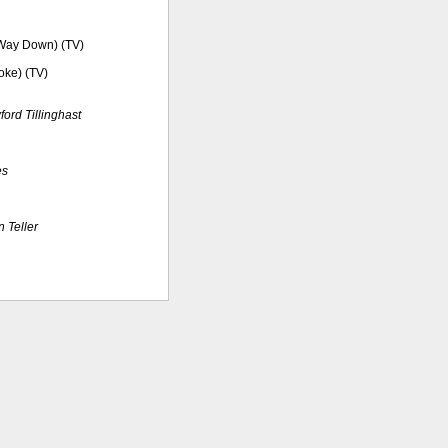
o Way Down) (TV)
oke) (TV)
ord Tillinghast
es
n Teller