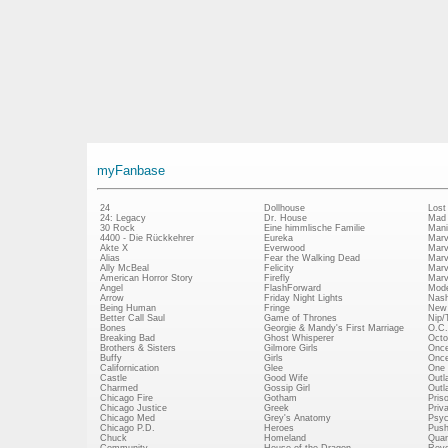
myFanbase
24
Dollhouse
Lost
24: Legacy
Dr. House
Mad
30 Rock
Eine himmlische Familie
Mani
4400 - Die Rückkehrer
Eureka
Marv
Akte X
Everwood
Marv
Alias
Fear the Walking Dead
Marv
Ally McBeal
Felicity
Marv
American Horror Story
Firefly
Marv
Angel
FlashForward
Mode
Arrow
Friday Night Lights
Nash
Being Human
Fringe
New 
Better Call Saul
Game of Thrones
Nip/
Bones
Georgie & Mandy's First Marriage
O.C.
Breaking Bad
Ghost Whisperer
Octo
Brothers & Sisters
Gilmore Girls
Once
Buffy
Girls
Once
Californication
Glee
One 
Castle
Good Wife
Outl
Charmed
Gossip Girl
Outl
Chicago Fire
Gotham
Pris
Chicago Justice
Greek
Priv
Chicago Med
Grey's Anatomy
Psy
Chicago P.D.
Heroes
Push
Chuck
Homeland
Quan