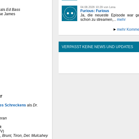
04.08.2026 10:29 von Lena
als
Ed Bass
Furious: Furious
sse James
Ja, die neueste Episode war ge
schon zu streamen,...
mehr
mehr Komme
VERPASST KEINE NEWS UND UPDATES
ff
 des Schreckens
als
Dr.
hran
k
TV)
 Brunt, Tiron, Det. Mulcahey