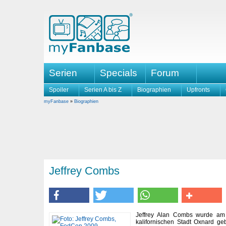
Serien
Specials
Forum
Spoiler
Serien A bis Z
Biographien
Upfronts
myFanbase
»
Biographien
Jeffrey Combs
Jeffrey Alan Combs wurde am
kalifornischen Stadt Oxnard geb