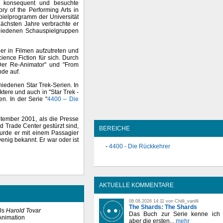
r konsequent und besuchte
ry of the Performing Arts in
ielprogramm der Universität
ächsten Jahre verbrachte er
hiedenen Schauspielgruppen
er in Filmen aufzutreten und
ence Fiction für sich. Durch
 "Der Re-Animator" und "From
nde auf.
hiedenen Star Trek-Serien. In
tere und auch in "Star Trek -
n. In der Serie "
4400 – Die
ptember 2001, als die Presse
rld Trade Center gestürzt sind,
BEREICHE
wurde er mit einem Passagier
enig bekannt. Er war oder ist
4400 - Die Rückkehrer
AKTUELLE KOMMENTARE
08.08.2026 14:11 von Chilli_vanilli
The Shards: The Shards
ls
Harold Tovar
Das Buch zur Serie kenne ich n
-Animation
aber die ersten...
mehr