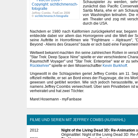
Schauspieler zu werden, seh
zunächst das Pacific Conservato
Santa Maria, ehe er am Schausp
Jeffrey Combs, FedCon 2009
von Washington teilnahm. Die n
©
sichtlichmensch-fotografie
am Theater und zog mit versc
durch die USA.
Nachdem er 1980 nach Kalifornien zurückgekehrt war, begann 
entdeckte dabei vor allem das Horrorgenre und die Welt der Sci
seine Auftritte in Horrorfilmen wie "Frightmare – Alptraum",
Beyond - Aliens des Grauens" baute er sich bald eine Fangemei
Weltweit bekannt machten ihn seine zahlreichen Rollen in versc
"Star Trek: Deep Space Nine" spielte er vier verschiedene Charak
Raumschiff Voyager" und "Star Trek: Enterprise" war er zu sehe
Rückkehrer
" spielte er den Wissenschaftler
Kevin Burkhoff
.
Ungewollt in die Schlagzeilen geriet Jeffrey Combs am 11. Se
offiziell mitteilte, er sei an Bord eines der Flugzeuge, die ins Wo
gewesen und getötet worden. Wie sich jedoch herausstellte, 
namens Jeffrey Coombs verwechselt. Über sein Privatleben ist w
verheiratet und hat zwei Töchter.
Maret Hosemann - myFanbase
FILME UND SERIEN MIT JEFFREY COMBS (AUSWAHL)
2012
Night of the Living Dead 3D: Re-Animation
a
Originaltitel: Night of the Living Dead 3D: Re