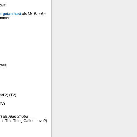
utt
r getan hast
als
Mr. Brooks
Summer
raft
art 2) (TV)
(TV)
)
als
Alan Shuba
t Is This Thing Called Love?)