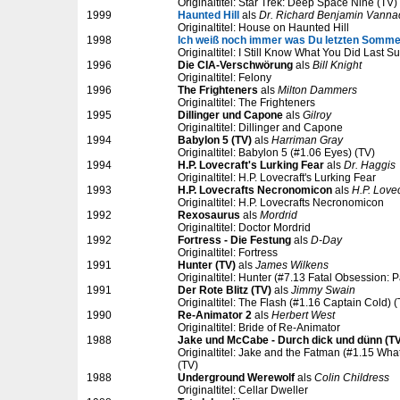
Originaltitel: Star Trek: Deep Space Nine (TV)
1999
Haunted Hill
als
Dr. Richard Benjamin Vannac
Originaltitel: House on Haunted Hill
1998
Ich weiß noch immer was Du letzten Somme
Originaltitel: I Still Know What You Did Last 
1996
Die CIA-Verschwörung
als
Bill Knight
Originaltitel: Felony
1996
The Frighteners
als
Milton Dammers
Originaltitel: The Frighteners
1995
Dillinger und Capone
als
Gilroy
Originaltitel: Dillinger and Capone
1994
Babylon 5 (TV)
als
Harriman Gray
Originaltitel: Babylon 5 (#1.06 Eyes) (TV)
1994
H.P. Lovecraft's Lurking Fear
als
Dr. Haggis
Originaltitel: H.P. Lovecraft's Lurking Fear
1993
H.P. Lovecrafts Necronomicon
als
H.P. Lovec
Originaltitel: H.P. Lovecrafts Necronomicon
1992
Rexosaurus
als
Mordrid
Originaltitel: Doctor Mordrid
1992
Fortress - Die Festung
als
D-Day
Originaltitel: Fortress
1991
Hunter (TV)
als
James Wilkens
Originaltitel: Hunter (#7.13 Fatal Obsession: P
1991
Der Rote Blitz (TV)
als
Jimmy Swain
Originaltitel: The Flash (#1.16 Captain Cold) 
1990
Re-Animator 2
als
Herbert West
Originaltitel: Bride of Re-Animator
1988
Jake und McCabe - Durch dick und dünn (TV
Originaltitel: Jake and the Fatman (#1.15 Wha
(TV)
1988
Underground Werewolf
als
Colin Childress
Originaltitel: Cellar Dweller