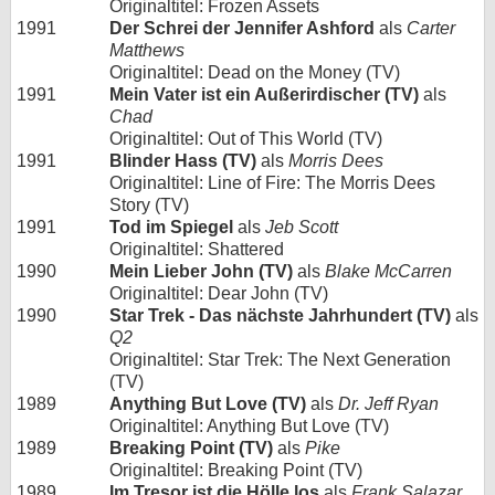
Originaltitel: Frozen Assets
1991
Der Schrei der Jennifer Ashford
als
Carter
Matthews
Originaltitel: Dead on the Money (TV)
1991
Mein Vater ist ein Außerirdischer (TV)
als
Chad
Originaltitel: Out of This World (TV)
1991
Blinder Hass (TV)
als
Morris Dees
Originaltitel: Line of Fire: The Morris Dees
Story (TV)
1991
Tod im Spiegel
als
Jeb Scott
Originaltitel: Shattered
1990
Mein Lieber John (TV)
als
Blake McCarren
Originaltitel: Dear John (TV)
1990
Star Trek - Das nächste Jahrhundert (TV)
als
Q2
Originaltitel: Star Trek: The Next Generation
(TV)
1989
Anything But Love (TV)
als
Dr. Jeff Ryan
Originaltitel: Anything But Love (TV)
1989
Breaking Point (TV)
als
Pike
Originaltitel: Breaking Point (TV)
1989
Im Tresor ist die Hölle los
als
Frank Salazar