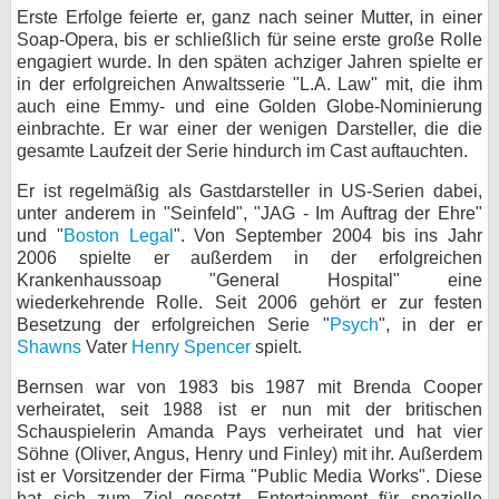
Erste Erfolge feierte er, ganz nach seiner Mutter, in einer
bei X
Soap-Opera, bis er schließlich für seine erste große Rolle
engagiert wurde. In den späten achziger Jahren spielte er
bei Facebook
in der erfolgreichen Anwaltsserie "L.A. Law" mit, die ihm
auch eine Emmy- und eine Golden Globe-Nominierung
einbrachte. Er war einer der wenigen Darsteller, die die
gesamte Laufzeit der Serie hindurch im Cast auftauchten.
Kontakt
Er ist regelmäßig als Gastdarsteller in US-Serien dabei,
Nutzungsbedingungen
unter anderem in "Seinfeld", "JAG - Im Auftrag der Ehre"
und "
Boston Legal
". Von September 2004 bis ins Jahr
Datenschutz
2006 spielte er außerdem in der erfolgreichen
Krankenhaussoap "General Hospital" eine
Cookie-Einstellungen
wiederkehrende Rolle. Seit 2006 gehört er zur festen
Besetzung der erfolgreichen Serie "
Psych
", in der er
Impressum
Shawns
Vater
Henry Spencer
spielt.
Desktop-Ansicht
Bernsen war von 1983 bis 1987 mit Brenda Cooper
myFanbase
verheiratet, seit 1988 ist er nun mit der britischen
Schauspielerin Amanda Pays verheiratet und hat vier
Söhne (Oliver, Angus, Henry und Finley) mit ihr. Außerdem
ist er Vorsitzender der Firma "Public Media Works". Diese
hat sich zum Ziel gesetzt, Entertainment für spezielle