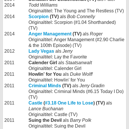
2014
Todd Williams
Originaltitel: The Young and The Restless (TV)
2014
Scorpion
(TV)
als
Bob Connelly
Originaltitel: Scorpion (#1.04 Shorthanded)
(TV)
2014
Anger Management
(TV)
als
Roger
Originaltitel: Anger Management (#2.90 Charlie
& the 100th Episode) (TV)
2012
Lady Vegas
als
Jerry
Originaltitel: Lay the Favorite
2011
Calender Girl
als
Staatsanwalt
Originaltitel: Calender Girl
2011
Howlin' for You
als
Duke Wolff
Originaltitel: Howlin' for You
2011
Criminal Minds
(TV)
als
Jerry Gradin
Originaltitel: Criminal Minds (#6.15 Today I Do)
(TV)
2011
Castle
(
#3.18 One Life to Lose
) (TV)
als
Lance Buchanan
Originaltitel: Castle (TV)
2011
Suing the Devil
als
Barry Polk
Originaltitel: Suing the Devil