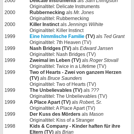
2000
Delicate Instruments
als
Sam Livingston
Originaltitel: Delicate Instruments
2000
Rubbernecking
als
Mr. Jones
Originaltitel: Rubbernecking
2000
Killer Instinct
als
Jennings Wilhite
Originaltitel: Killer Instinct
1999
Eine himmlische Familie
(TV)
als
Ted Grant
Originaltitel: 7th Heaven (TV)
1999
Nash Bridges (TV)
als
Edward Jansen
Originaltitel: Nash Bridges (TV)
1999
Zweimal im Leben (TV)
als
Roger Stovall
Originaltitel: Twice in a Lifetime (TV)
1999
Two of Hearts - Zwei von ganzem Herzen
(TV)
als
Bruce Saunders
Originaltitel: Two of Hearts (TV)
1999
The Unbelievables (TV)
als
???
Originaltitel: The Unbelievables (TV)
1999
A Place Apart (TV)
als
Robert, Sr.
Originaltitel: A Place Apart (TV)
1999
Der Kuss des Mörders
als
Mason
Originaltitel: Kiss of a Stranger
1998
Kids & Company - Kinder haften für ihre
Eltern (TV)
als
Brian