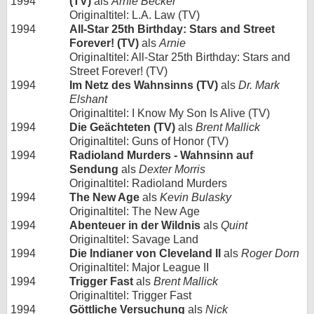
1994
(TV)
als
Arnie Becker
Originaltitel: L.A. Law (TV)
1994
All-Star 25th Birthday: Stars and Street
Forever! (TV)
als
Arnie
Originaltitel: All-Star 25th Birthday: Stars and
Street Forever! (TV)
1994
Im Netz des Wahnsinns (TV)
als
Dr. Mark
Elshant
Originaltitel: I Know My Son Is Alive (TV)
1994
Die Geächteten (TV)
als
Brent Mallick
Originaltitel: Guns of Honor (TV)
1994
Radioland Murders - Wahnsinn auf
Sendung
als
Dexter Morris
Originaltitel: Radioland Murders
1994
The New Age
als
Kevin Bulasky
Originaltitel: The New Age
1994
Abenteuer in der Wildnis
als
Quint
Originaltitel: Savage Land
1994
Die Indianer von Cleveland II
als
Roger Dorn
Originaltitel: Major League II
1994
Trigger Fast
als
Brent Mallick
Originaltitel: Trigger Fast
1994
Göttliche Versuchung
als
Nick