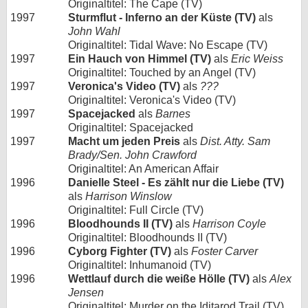
Originaltitel: The Cape (TV)
1997
Sturmflut - Inferno an der Küste (TV)
als
John Wahl
Originaltitel: Tidal Wave: No Escape (TV)
1997
Ein Hauch von Himmel (TV)
als
Eric Weiss
Originaltitel: Touched by an Angel (TV)
1997
Veronica's Video (TV)
als
???
Originaltitel: Veronica's Video (TV)
1997
Spacejacked
als
Barnes
Originaltitel: Spacejacked
1997
Macht um jeden Preis
als
Dist. Atty. Sam
Brady/Sen. John Crawford
Originaltitel: An American Affair
1996
Danielle Steel - Es zählt nur die Liebe (TV)
als
Harrison Winslow
Originaltitel: Full Circle (TV)
1996
Bloodhounds II (TV)
als
Harrison Coyle
Originaltitel: Bloodhounds II (TV)
1996
Cyborg Fighter (TV)
als
Foster Carver
Originaltitel: Inhumanoid (TV)
1996
Wettlauf durch die weiße Hölle (TV)
als
Alex
Jensen
Originaltitel: Murder on the Iditarod Trail (TV)