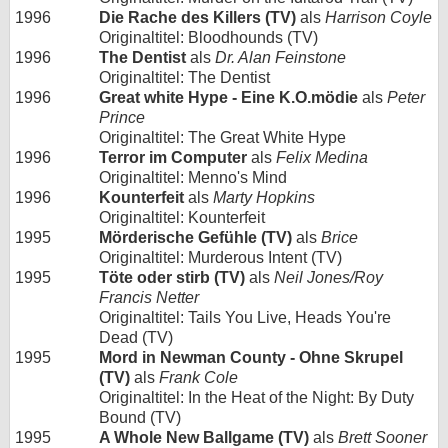
1996
Die Rache des Killers (TV)
als
Harrison Coyle
Originaltitel: Bloodhounds (TV)
1996
The Dentist
als
Dr. Alan Feinstone
Originaltitel: The Dentist
1996
Great white Hype - Eine K.O.mödie
als
Peter
Prince
Originaltitel: The Great White Hype
1996
Terror im Computer
als
Felix Medina
Originaltitel: Menno's Mind
1996
Kounterfeit
als
Marty Hopkins
Originaltitel: Kounterfeit
1995
Mörderische Gefühle (TV)
als
Brice
Originaltitel: Murderous Intent (TV)
1995
Töte oder stirb (TV)
als
Neil Jones/Roy
Francis Netter
Originaltitel: Tails You Live, Heads You're
Dead (TV)
1995
Mord in Newman County - Ohne Skrupel
(TV)
als
Frank Cole
Originaltitel: In the Heat of the Night: By Duty
Bound (TV)
1995
A Whole New Ballgame (TV)
als
Brett Sooner