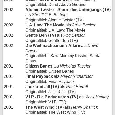
Originaltitel: Dead Above Ground
2002
Atomic Twister - Sturm des Untergangs (TV)
als
Sheriff C.B. Bishop
Originaltitel: Atomic Twister (TV)
2002
L.A. Law: The Movie
als
Arnie Becker
Originaltitel: L.A. Law: The Movie
2002
Gentle Ben (TV)
als
Fog Benson
Originaltitel: Gentle Ben (TV)
2002
Die Weihnachtsmann-Affäre
als
David
Carver
Originaltitel: I Saw Mommy Kissing Santa
Claus
2001
Citizen Banes
als
Nicholas Tassler
Originaltitel: Citizen Banes
2001
Final Payback
als
Mayor Richardson
Originaltitel: Final Payback
2001
Jack und Jill (TV)
als
Paul Barrett
Originaltitel: Jack & Jill (TV)
2001
V.I.P - Die Bodyguards (TV)
als
Zack Henley
Originaltitel: V.I.P. (TV)
2001
The West Wing (TV)
als
Henry Shallick
Originaltitel: The West Wing (TV)