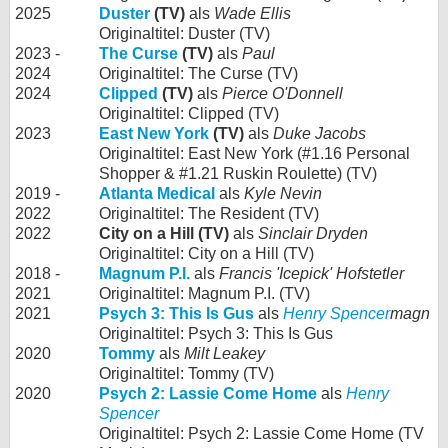
2025
Duster
(TV)
als
Wade Ellis
Originaltitel: Duster (TV)
2023 -
The Curse
(TV)
als
Paul
2024
Originaltitel: The Curse (TV)
2024
Clipped
(TV)
als
Pierce O'Donnell
Originaltitel: Clipped (TV)
2023
East New York
(TV)
als
Duke Jacobs
Originaltitel: East New York (#1.16 Personal
Shopper & #1.21 Ruskin Roulette) (TV)
2019 -
Atlanta Medical
als
Kyle Nevin
2022
Originaltitel: The Resident (TV)
2022
City on a Hill (TV)
als
Sinclair Dryden
Originaltitel: City on a Hill (TV)
2018 -
Magnum P.I.
als
Francis 'Icepick' Hofstetler
2021
Originaltitel: Magnum P.I. (TV)
2021
Psych 3: This Is Gus
als
Henry Spencer
magn
Originaltitel: Psych 3: This Is Gus
2020
Tommy
als
Milt Leakey
Originaltitel: Tommy (TV)
2020
Psych 2: Lassie Come Home
als
Henry
Spencer
Originaltitel: Psych 2: Lassie Come Home (TV