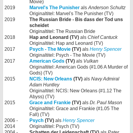
Movie)
2019
Marvel's The Punisher
als
Anderson Schultz
Originaltitel: Marvel's The Punisher (TV)
2019
The Russian Bride - Bis dass der Tod uns
scheidet
Originaltitel: The Russian Bride
2018
Hap and Leonard (TV)
als
Chief Cantuck
Originaltitel: Hap and Leonard (TV)
2017
Psych - The Movie
(TV)
als
Henry Spencer
Originaltitel: Psych - The Movie (TV)
2017
American Gods
(TV)
als
Vulkan
Originaltitel: American Gods (#1.06 A Murder of
Gods) (TV)
2015
NCIS: New Orleans
(TV)
als
Navy Admiral
Adam Huntley
Originaltitel: NCIS: New Orleans (#1.12 The
Abyss) (TV)
2015
Grace and Frankie
(TV)
als
Dr. Paul Mason
Originaltitel: Grace and Frankie (#1.05 The
Fall) (TV)
2006 -
Psych
(TV)
als
Henry Spencer
2014
Originaltitel: Psych (TV)
2004 -
Schatten der Leidenschaft (TV)
als
Pater