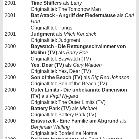
2001
Time Shifters
als
Larry
Originaltitel: The Tomorrow Man
2001
Bat Attack - Angriff der Fledermäuse
als
Carl
Hart
Originaltitel: Fangs
2001
Judgment
als
Mitch Kendrick
Originaltitel: Judgment
2000
Baywatch - Die Rettungsschwimmer von
Malibu (TV)
als
Barry Poe
Originaltitel: Baywatch (TV)
2000
Yes, Dear (TV)
als
Gary Walden
Originaltitel: Yes, Dear (TV)
2000
Son of the Beach (TV)
als
Big Red Johnson
Originaltitel: Son of the Beach (TV)
2000
Outer Limits - Die unbekannte Dimension
(TV)
als
Virgil Nygard
Originaltitel: The Outer Limits (TV)
2000
Battery Park (TV)
als
Michael
Originaltitel: Battery Park (TV)
2000
Entwurzelt - Eine Familie am Abgrund
als
Benjiman Walling
Originaltitel: Borderline Normal