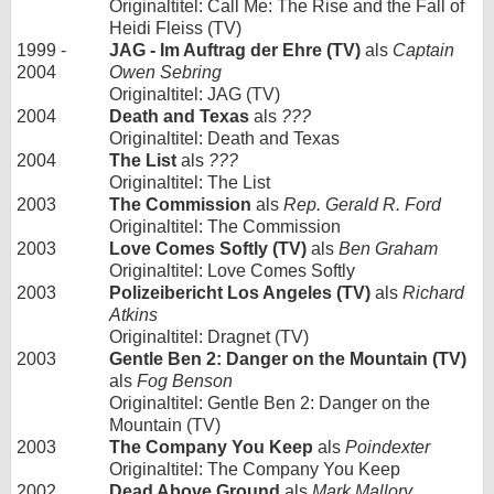
Originaltitel: Call Me: The Rise and the Fall of
Heidi Fleiss (TV)
1999 -
JAG - Im Auftrag der Ehre (TV)
als
Captain
2004
Owen Sebring
Originaltitel: JAG (TV)
2004
Death and Texas
als
???
Originaltitel: Death and Texas
2004
The List
als
???
Originaltitel: The List
2003
The Commission
als
Rep. Gerald R. Ford
Originaltitel: The Commission
2003
Love Comes Softly (TV)
als
Ben Graham
Originaltitel: Love Comes Softly
2003
Polizeibericht Los Angeles (TV)
als
Richard
Atkins
Originaltitel: Dragnet (TV)
2003
Gentle Ben 2: Danger on the Mountain (TV)
als
Fog Benson
Originaltitel: Gentle Ben 2: Danger on the
Mountain (TV)
2003
The Company You Keep
als
Poindexter
Originaltitel: The Company You Keep
2002
Dead Above Ground
als
Mark Mallory