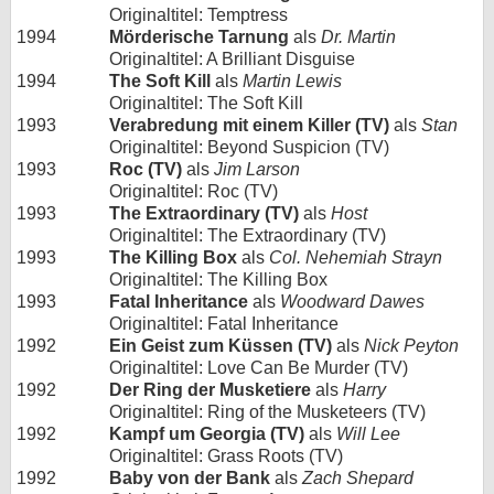
Originaltitel: Temptress
1994
Mörderische Tarnung
als
Dr. Martin
Originaltitel: A Brilliant Disguise
1994
The Soft Kill
als
Martin Lewis
Originaltitel: The Soft Kill
1993
Verabredung mit einem Killer (TV)
als
Stan
Originaltitel: Beyond Suspicion (TV)
1993
Roc (TV)
als
Jim Larson
Originaltitel: Roc (TV)
1993
The Extraordinary (TV)
als
Host
Originaltitel: The Extraordinary (TV)
1993
The Killing Box
als
Col. Nehemiah Strayn
Originaltitel: The Killing Box
1993
Fatal Inheritance
als
Woodward Dawes
Originaltitel: Fatal Inheritance
1992
Ein Geist zum Küssen (TV)
als
Nick Peyton
Originaltitel: Love Can Be Murder (TV)
1992
Der Ring der Musketiere
als
Harry
Originaltitel: Ring of the Musketeers (TV)
1992
Kampf um Georgia (TV)
als
Will Lee
Originaltitel: Grass Roots (TV)
1992
Baby von der Bank
als
Zach Shepard