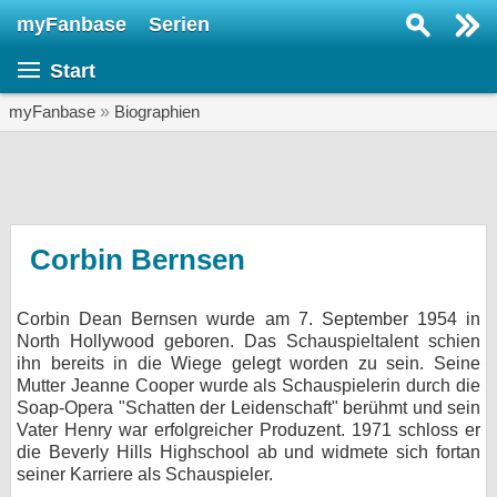
myFanbase
Serien
Serie suchen...
Start
Home
SERIEN
myFanbase
»
Biographien
Serien
Kolumnen
Interviews
Corbin Bernsen
Veranstaltungen
Corbin Dean Bernsen wurde am 7. September 1954 in
KULTUR
North Hollywood geboren. Das Schauspieltalent schien
Specials
ihn bereits in die Wiege gelegt worden zu sein. Seine
Mutter Jeanne Cooper wurde als Schauspielerin durch die
SERVICE
Soap-Opera "Schatten der Leidenschaft" berühmt und sein
Vater Henry war erfolgreicher Produzent. 1971 schloss er
Gewinnspiele
die Beverly Hills Highschool ab und widmete sich fortan
seiner Karriere als Schauspieler.
Forum