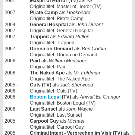
2007
Master of Horror (TV)
als
Ira
Originaltitel: Master of Horror (TV)
2007
Pirate Camp
als
Hookbeard
Originaltitel: Pirate Camp
2004 -
General Hospital
als
John Durant
2007
Originaltitel: General Hospital
2007
Trapped
als
Edward Hutton
Originaltitel: Trapped
2007
Donna on Demand
als
Ben Corbin
Originaltitel: Donna on Demand
2006
Paid
als
William Montague
Originaltitel: Paid
2006
The Naked Ape
als
Mr. Feldman
Originaltitel: The Naked Ape
2005 -
Cuts (TV)
als
Jack Sherwood
2006
Originaltitel: Cuts (TV)
2006
Boston Legal
(TV)
als
Anwalt Eli Granger
Originaltitel: Boston Legal (TV)
2006
Last Sunset
als
John Wayne
Originaltitel: Last Sunset
2005
Carpool Guy
als
Michael
Originaltitel: Carpool Guy
2005
Criminal Intent - Verbrechen im Visir (TV)
als