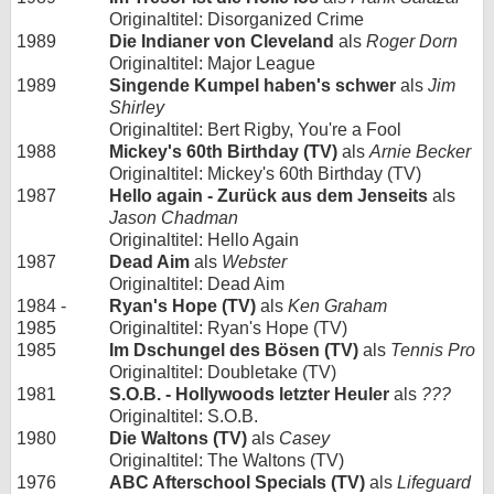
Originaltitel: Disorganized Crime
1989
Die Indianer von Cleveland
als
Roger Dorn
Originaltitel: Major League
1989
Singende Kumpel haben's schwer
als
Jim
Shirley
Originaltitel: Bert Rigby, You're a Fool
1988
Mickey's 60th Birthday (TV)
als
Arnie Becker
Originaltitel: Mickey's 60th Birthday (TV)
1987
Hello again - Zurück aus dem Jenseits
als
Jason Chadman
Originaltitel: Hello Again
1987
Dead Aim
als
Webster
Originaltitel: Dead Aim
1984 -
Ryan's Hope (TV)
als
Ken Graham
1985
Originaltitel: Ryan's Hope (TV)
1985
Im Dschungel des Bösen (TV)
als
Tennis Pro
Originaltitel: Doubletake (TV)
1981
S.O.B. - Hollywoods letzter Heuler
als
???
Originaltitel: S.O.B.
1980
Die Waltons (TV)
als
Casey
Originaltitel: The Waltons (TV)
1976
ABC Afterschool Specials (TV)
als
Lifeguard