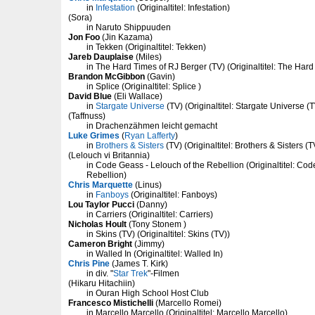
in
Infestation
(Originaltitel: Infestation)
(Sora)
in Naruto Shippuuden
Jon Foo
(Jin Kazama)
in Tekken (Originaltitel: Tekken)
Jareb Dauplaise
(Miles)
in The Hard Times of RJ Berger (TV) (Originaltitel: The Hard
Brandon McGibbon
(Gavin)
in Splice (Originaltitel: Splice )
David Blue
(Eli Wallace)
in
Stargate Universe
(TV) (Originaltitel: Stargate Universe (T
(Taffnuss)
in Drachenzähmen leicht gemacht
Luke Grimes
(
Ryan Lafferty
)
in
Brothers & Sisters
(TV) (Originaltitel: Brothers & Sisters (T
(Lelouch vi Britannia)
in Code Geass - Lelouch of the Rebellion (Originaltitel: Cod
Rebellion)
Chris Marquette
(Linus)
in
Fanboys
(Originaltitel: Fanboys)
Lou Taylor Pucci
(Danny)
in Carriers (Originaltitel: Carriers)
Nicholas Hoult
(Tony Stonem )
in Skins (TV) (Originaltitel: Skins (TV))
Cameron Bright
(Jimmy)
in Walled In (Originaltitel: Walled In)
Chris Pine
(James T. Kirk)
in div. "
Star Trek
"-Filmen
(Hikaru Hitachiin)
in Ouran High School Host Club
Francesco Mistichelli
(Marcello Romei)
in Marcello Marcello (Originaltitel: Marcello Marcello)