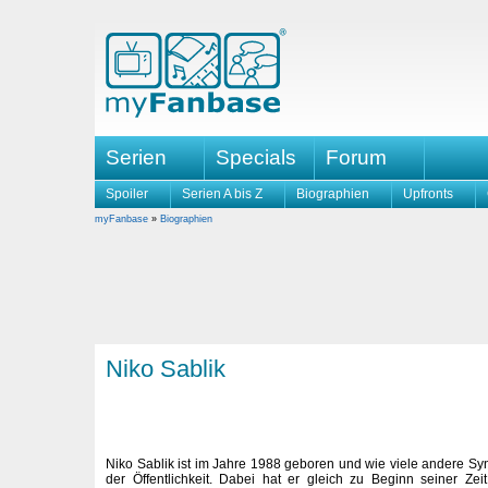
Serien
Specials
Forum
Spoiler
Serien A bis Z
Biographien
Upfronts
myFanbase
»
Biographien
Niko Sablik
Niko Sablik ist im Jahre 1988 geboren und wie viele andere S
der Öffentlichkeit. Dabei hat er gleich zu Beginn seiner Ze