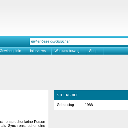
Gewinnspiele
Interviews
Was uns bewegt
Shop
STECKBRIEF
Geburtstag
1988
ynchronsprecher keine Person
it als Synchronsprecher eine