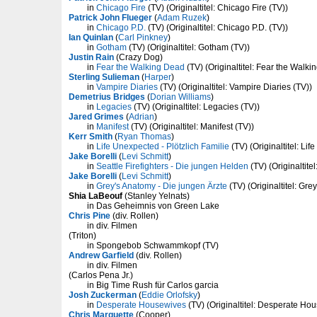
in
Chicago Fire
(TV) (Originaltitel: Chicago Fire (TV))
Patrick John Flueger
(
Adam Ruzek
)
in
Chicago P.D.
(TV) (Originaltitel: Chicago P.D. (TV))
Ian Quinlan
(
Carl Pinkney
)
in
Gotham
(TV) (Originaltitel: Gotham (TV))
Justin Rain
(Crazy Dog)
in
Fear the Walking Dead
(TV) (Originaltitel: Fear the Walki
Sterling Sulieman
(
Harper
)
in
Vampire Diaries
(TV) (Originaltitel: Vampire Diaries (TV))
Demetrius Bridges
(
Dorian Williams
)
in
Legacies
(TV) (Originaltitel: Legacies (TV))
Jared Grimes
(
Adrian
)
in
Manifest
(TV) (Originaltitel: Manifest (TV))
Kerr Smith
(
Ryan Thomas
)
in
Life Unexpected - Plötzlich Familie
(TV) (Originaltitel: Li
Jake Borelli
(
Levi Schmitt
)
in
Seattle Firefighters - Die jungen Helden
(TV) (Originaltitel
Jake Borelli
(
Levi Schmitt
)
in
Grey's Anatomy - Die jungen Ärzte
(TV) (Originaltitel: Gre
Shia LaBeouf
(Stanley Yelnats)
in Das Geheimnis von Green Lake
Chris Pine
(div. Rollen)
in div. Filmen
(Triton)
in Spongebob Schwammkopf (TV)
Andrew Garfield
(div. Rollen)
in div. Filmen
(Carlos Pena Jr.)
in Big Time Rush für Carlos garcia
Josh Zuckerman
(
Eddie Orlofsky
)
in
Desperate Housewives
(TV) (Originaltitel: Desperate Ho
Chris Marquette
(Cooper)