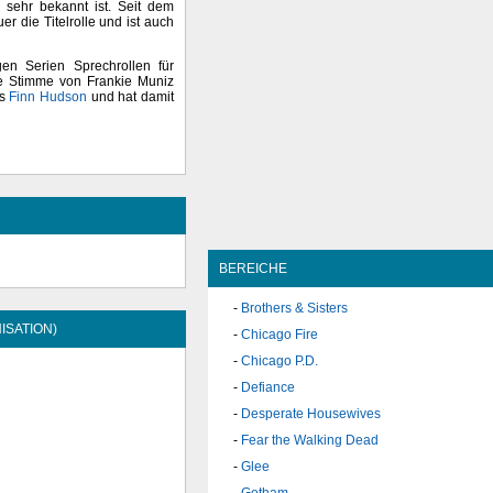
sehr bekannt ist. Seit dem
er die Titelrolle und ist auch
gen Serien Sprechrollen für
e Stimme von Frankie Muniz
as
Finn Hudson
und hat damit
BEREICHE
Brothers & Sisters
ISATION)
Chicago Fire
Chicago P.D.
Defiance
Desperate Housewives
Fear the Walking Dead
Glee