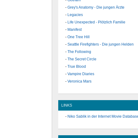
Gotham
Grey's Anatomy - Die jungen Ärzte
Legacies
Life Unexpected - Plötzlich Familie
Manifest
One Tree Hill
Seattle Firefighters - Die jungen Helden
The Following
The Secret Circle
True Blood
Vampire Diaries
Veronica Mars
LINKS
Niko Sablik in der Internet Movie Databas