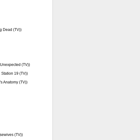
ng Dead (TV))
fe Unexpected (TV))
: Station 19 (TV))
y's Anatomy (TV))
usewives (TV))