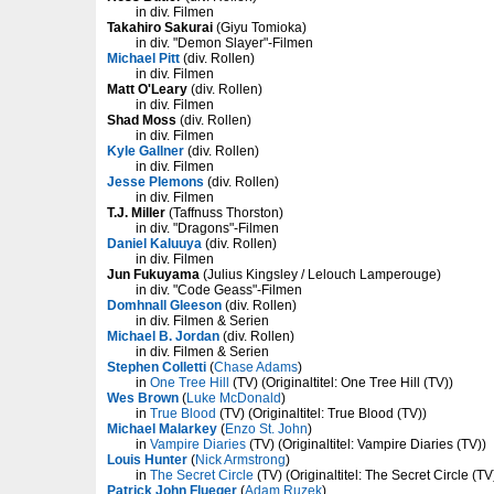
in div. Filmen
Takahiro Sakurai
(Giyu Tomioka)
in div. "Demon Slayer"-Filmen
Michael Pitt
(div. Rollen)
in div. Filmen
Matt O'Leary
(div. Rollen)
in div. Filmen
Shad Moss
(div. Rollen)
in div. Filmen
Kyle Gallner
(div. Rollen)
in div. Filmen
Jesse Plemons
(div. Rollen)
in div. Filmen
T.J. Miller
(Taffnuss Thorston)
in div. "Dragons"-Filmen
Daniel Kaluuya
(div. Rollen)
in div. Filmen
Jun Fukuyama
(Julius Kingsley / Lelouch Lamperouge)
in div. "Code Geass"-Filmen
Domhnall Gleeson
(div. Rollen)
in div. Filmen & Serien
Michael B. Jordan
(div. Rollen)
in div. Filmen & Serien
Stephen Colletti
(
Chase Adams
)
in
One Tree Hill
(TV) (Originaltitel: One Tree Hill (TV))
Wes Brown
(
Luke McDonald
)
in
True Blood
(TV) (Originaltitel: True Blood (TV))
Michael Malarkey
(
Enzo St. John
)
in
Vampire Diaries
(TV) (Originaltitel: Vampire Diaries (TV))
Louis Hunter
(
Nick Armstrong
)
in
The Secret Circle
(TV) (Originaltitel: The Secret Circle (TV
Patrick John Flueger
(
Adam Ruzek
)