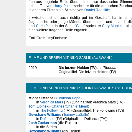
überaus begehrte Rolle übernommen, so dass seine Stimme 
dritten Teil von
Harry Potter
spricht er für die deutschen Zuschau
in anderen Filmen die Stimme von
Daniel Radcliffe
.
Inzwischen ist er auch richtig gut im Geschäft, hat in eini
Jugendliche oder junge Männer übernommen und ist auch di
und
Chris Pine
. In der Serie "
Glee
" spricht er
Cory Monteith
ali
eine weitere tragende Rolle ergattert.
Emil Groth - myFanbase
FILME UND SERIEN MIT NIKO SABLIK (AUSWAHL)
2019
Die letzten Helden (TV)
als
Tiberius
Originaltitel: Die letzten Helden (TV)
FILME UND SERIEN MIT NIKO SABLIK (AUSWAHL SYNCHRON
Michael Mitchell
(
Bronson Pope
)
in
Veronica Mars
(TV) (Originaltitel: Veronica Mars (TV))
Tom Lipinski
(
Charles 'Charlie' Mead
)
in
The Following
(TV) (Originaltitel: The Following (TV))
Dewshane Williams
(
Tommy LaSalle
)
in
Defiance
(TV) (Originaltitel: Defiance (TV))
Josh Zuckerman
(div. Rollen)
in div. Serien
Dewshane Williams
(div. Rollen)