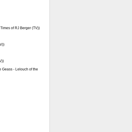
 Times of RJ Berger (TV))
V))
V))
e Geass - Lelouch of the