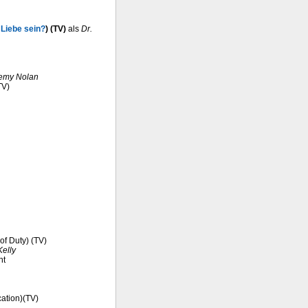
 Liebe sein?
) (TV)
als
Dr.
remy Nolan
TV)
of Duty) (TV)
Kelly
nt
cation)(TV)