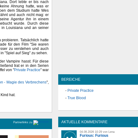
ana. Dort lebte er bis nach
 keine Ahnung hatte, was er
Neben dem Studium hatte Wes
ähnt und auch nicht mag: er
 seine Agentur ihn in einem
ebucht wurde. Durch diese
k in Louisiana und an seiner
probieren. Tatsächlich hatte
rade für den Film "Sie waren
esser zu verstehen und auch
 in "Spiel auf Sieg" zu sehen.
 der Vampire hasst. Für diese
ießend trat er in den Serien
ffel von "
Private Practice
" war
BEREICHE
on - Magie des Verbrechens
",
Private Practice
 Kind hat.
True Blood
AKTUELLE KOMMENTARE
Partnerlinks zu
04.08.2026 10:29 von Lena
Furious: Furious