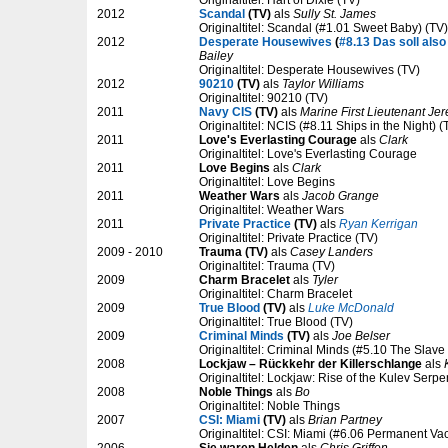
Originaltitel: Hart of Dixie (TV)
2012
Scandal
(TV)
als
Sully St. James
Originaltitel: Scandal (#1.01 Sweet Baby) (TV)
2012
Desperate Housewives
(
#8.13 Das soll also
Bailey
Originaltitel: Desperate Housewives (TV)
2012
90210
(TV)
als
Taylor Williams
Originaltitel: 90210 (TV)
2011
Navy CIS
(TV)
als
Marine First Lieutenant Je
Originaltitel: NCIS (#8.11 Ships in the Night) (
2011
Love's Everlasting Courage
als
Clark
Originaltitel: Love's Everlasting Courage
2011
Love Begins
als
Clark
Originaltitel: Love Begins
2011
Weather Wars
als
Jacob Grange
Originaltitel: Weather Wars
2011
Private Practice
(TV)
als
Ryan Kerrigan
Originaltitel: Private Practice (TV)
2009 - 2010
Trauma (TV)
als
Casey Landers
Originaltitel: Trauma (TV)
2009
Charm Bracelet
als
Tyler
Originaltitel: Charm Bracelet
2009
True Blood
(TV)
als
Luke McDonald
Originaltitel: True Blood (TV)
2009
Criminal Minds
(TV)
als
Joe Belser
Originaltitel: Criminal Minds (#5.10 The Slave 
2008
Lockjaw – Rückkehr der Killerschlange
als
Originaltitel: Lockjaw: Rise of the Kulev Serpe
2008
Noble Things
als
Bo
Originaltitel: Noble Things
2007
CSI: Miami
(TV)
als
Brian Partney
Originaltitel: CSI: Miami (#6.06 Permanent Va