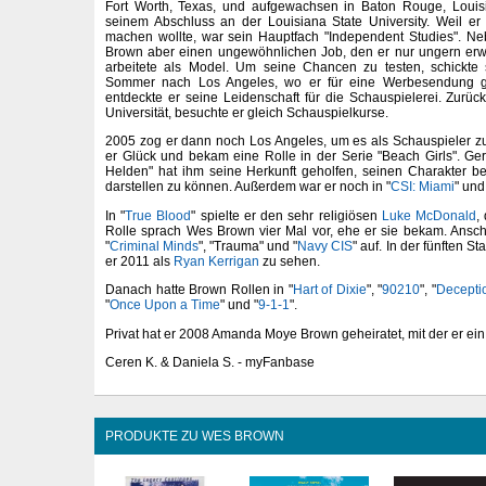
Fort Worth, Texas, und aufgewachsen in Baton Rouge, Louisi
seinem Abschluss an der Louisiana State University. Weil er
machen wollte, war sein Hauptfach "Independent Studies". 
Brown aber einen ungewöhnlichen Job, den er nur ungern erw
arbeitete als Model. Um seine Chancen zu testen, schickte
Sommer nach Los Angeles, wo er für eine Werbesendung g
entdeckte er seine Leidenschaft für die Schauspielerei. Zurüc
Universität, besuchte er gleich Schauspielkurse.
2005 zog er dann noch Los Angeles, um es als Schauspieler zu 
er Glück und bekam eine Rolle in der Serie "Beach Girls". Ge
Helden" hat ihm seine Herkunft geholfen, seinen Charakter b
darstellen zu können. Außerdem war er noch in "
CSI: Miami
" und
In "
True Blood
" spielte er den sehr religiösen
Luke McDonald
,
Rolle sprach Wes Brown vier Mal vor, ehe er sie bekam. Anschl
"
Criminal Minds
", "Trauma" und "
Navy CIS
" auf. In der fünften Sta
er 2011 als
Ryan Kerrigan
zu sehen.
Danach hatte Brown Rollen in "
Hart of Dixie
", "
90210
", "
Decepti
"
Once Upon a Time
" und "
9-1-1
".
Privat hat er 2008 Amanda Moye Brown geheiratet, mit der er ein
Ceren K. & Daniela S. - myFanbase
PRODUKTE ZU WES BROWN