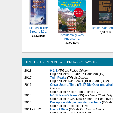
Islands In The
Brown-Skinned
Stream, T.J....
0,00 EUR
Accidentally Wes
13,52 EUR
Anderson...
30,00 EUR
FILME UND SERIEN MIT WES BROWN (AUSWAHL)
2018
9-1-1
(TV)
als
Police Officer
Originaltitel: 9-1-1 (#2.07 Haunted) (TV)
2017
Twin Peaks
(TV)
als
Darren
Originaltitel: Twin Peaks (#1.05 Part 5) (TV)
2016
Once Upon a Time
(
#5.17 Die Oger und alle
Gaston
Originaltitel: Once Upon a Time (TV)
2014
NCIS: New Orleans
(TV)
als
Navy Chief Petty 
Originaltitel: NCIS: New Orleans (#1.08 Love 
2013
Deception - Magie des Verbrechens
(TV)
al
Originaltitel: Deception (TV)
2011 - 2012
Hart of Dixie
(TV)
als
Dr. Judson Lyons