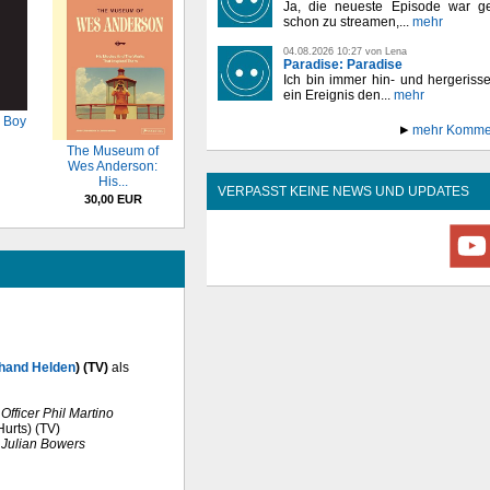
Ja, die neueste Episode war ge
schon zu streamen,...
mehr
04.08.2026 10:27 von Lena
Paradise: Paradise
Ich bin immer hin- und hergeriss
ein Ereignis den...
mehr
 Boy
mehr Komme
The Museum of
Wes Anderson:
His...
VERPASST KEINE NEWS UND UPDATES
30,00 EUR
rhand Helden
) (TV)
als
Officer Phil Martino
Hurts) (TV)
s
Julian Bowers