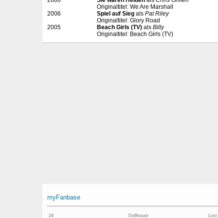
2006
Sie waren Helden
als
Chris Griffen
Originaltitel: We Are Marshall
2006
Spiel auf Sieg
als
Pat Riley
Originaltitel: Glory Road
2005
Beach Girls (TV)
als
Billy
Originaltitel: Beach Girls (TV)
myFanbase
24
Dollhouse
Lost