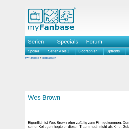
Serien
Specials
Forum
Spoiler
Serien A bis Z
Biographien
Upfronts
myFanbase
»
Biographien
Wes Brown
Eigentlich ist Wes Brown eher zufällig zum Film gekommen. D
seiner Kollegen hegte er diesen Traum noch nicht als Kind. Ge