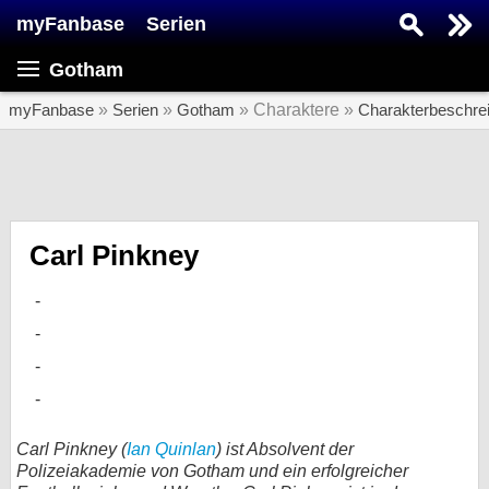
myFanbase
Serien
Serie suchen...
Gotham
Home
SERIEN
myFanbase
»
Serien
»
Gotham
» Charaktere »
Charakterbeschre
Serien
Kolumnen
Interviews
Carl Pinkney
Veranstaltungen
KULTUR
Specials
SERVICE
Gewinnspiele
Carl Pinkney (
Ian Quinlan
) ist Absolvent der
Polizeiakademie von Gotham und ein erfolgreicher
Forum