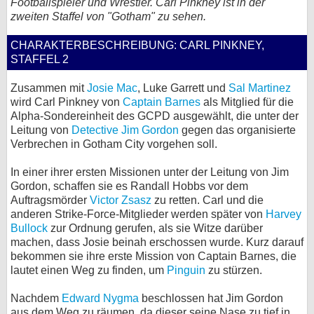
Footballspieler und Wrestler. Carl Pinkney ist in der
zweiten Staffel von "Gotham" zu sehen.
bei X
CHARAKTERBESCHREIBUNG: CARL PINKNEY,
bei Facebook
STAFFEL 2
Zusammen mit
Josie Mac
, Luke Garrett und
Sal Martinez
Kontakt
wird Carl Pinkney von
Captain Barnes
als Mitglied für die
Alpha-Sondereinheit des GCPD ausgewählt, die unter der
Nutzungsbedingungen
Leitung von
Detective Jim Gordon
gegen das organisierte
Verbrechen in Gotham City vorgehen soll.
Datenschutz
In einer ihrer ersten Missionen unter der Leitung von Jim
Cookie-Einstellungen
Gordon, schaffen sie es Randall Hobbs vor dem
Auftragsmörder
Victor Zsasz
zu retten. Carl und die
anderen Strike-Force-Mitglieder werden später von
Harvey
Impressum
Bullock
zur Ordnung gerufen, als sie Witze darüber
Desktop-Ansicht
machen, dass Josie beinah erschossen wurde. Kurz darauf
bekommen sie ihre erste Mission von Captain Barnes, die
myFanbase
lautet einen Weg zu finden, um
Pinguin
zu stürzen.
Nachdem
Edward Nygma
beschlossen hat Jim Gordon
aus dem Weg zu räumen, da dieser seine Nase zu tief in