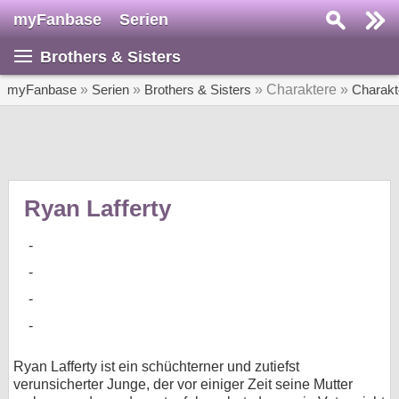
myFanbase
Serien
Serie suchen...
Brothers & Sisters
Home
SERIEN
myFanbase
»
Serien
»
Brothers & Sisters
» Charaktere »
Charakt
Serien
Kolumnen
Interviews
Ryan Lafferty
Veranstaltungen
KULTUR
Specials
SERVICE
Gewinnspiele
Ryan Lafferty ist ein schüchterner und zutiefst
verunsicherter Junge, der vor einiger Zeit seine Mutter
Forum