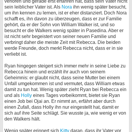
verloren und gerade erst erfahren hat, dass sein Vater nicht
sein leiblicher Vater ist. Als
Nora
ihn wenig später besucht,
bei X
um ihn kennen zu lernen, ist er eher distanziert. Doch Nora
schafft es, ihn davon zu überzeugen, dass er zur Familie
bei Facebook
gehört, da er der Sohn von William Walker ist, und so
besucht er die Walkers wenig später in Pasedina. Aber er
ist nicht sehr begeistert von seiner neuen Familie und
Kontakt
verbringt daher die meiste Zeit mit Rebecca. Die beiden
werde Freunde, doch merkt Rebecca nicht, dass er in sie
Nutzungsbedingungen
verliebt ist.
Datenschutz
Ryan hingegen steigert sich immer mehr in seine Liebe zu
Rebecca hinein und erzählt ihr auch von seinem
Geheimnis: er glaubt nicht, dass seine Mutter bei einem
Cookie-Einstellungen
Unfall umgekommen ist und vermutet, dass William etwas
damit zu tun hat. Wenig später zieht Ryan bei Rebecca ein
Impressum
und als
Holly
eines Tages vorbeikommt, bietet sie Ryan
Desktop-Ansicht
einen Job bei Ojai an. Er nimmt an, erfährt aber durch
einen Zufall, dass Holly ihn nur eingestellt hat, damit er
myFanbase
sich auf ihre Seite schlägt. Sie wusste ja, wie wenig er von
den Walkers hält.
Wenig später erinnert sich
Kitty
daran, dass ihr Vater vor