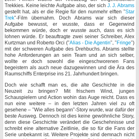
Trekkies. Keine leichte Aufgabe also, der sich
J. J. Abrams
gestellt hat, als er die Regie für den nunmehr elften "
Star
Trek
"-Film übernahm. Doch Abrams war sich dieser
Aufgabe bewusst, er wusste, dass er Gegenwind
bekommen würde, doch er wusste auch, dass es sich
lohnen würde. Er beauftragte zwei seiner Schreiber, Alex
Kurtzman und Roberto Orci ("
Alias - Die Agentin
", "
Fringe
")
mit der schweren Aufgabe des Drehbuchs. Abrams stellte
hohe Anforderungen an sein Team und an sich selber,
wollte er doch sowohl die eingeschworenen Fans
begeistern als auch neue dazugewinnen und die Ära des
Raumschiffs Enterprise ins 21. Jahrhundert bringen.
Doch wie schafft man es, die alte Geschichte in die
Neuzeit zu bringen? Mit frischem Wind, jungen
Schauspielern und Action wohin das Auge reicht. Dass es
nun eine weitere – in den letzten Jahren viel zu oft
gesehene – "Wie alles begann"-Story wurde, war dafür der
beste Ausweg. Dennoch ist dies keine gewöhnliche Story,
denn diese Geschichte verändert die Geschehnisse und
schreibt eine alternative Zeitlinie, die so für die Fans der
Serie unbekannt ist. Weitere Projekte sind demnach nicht