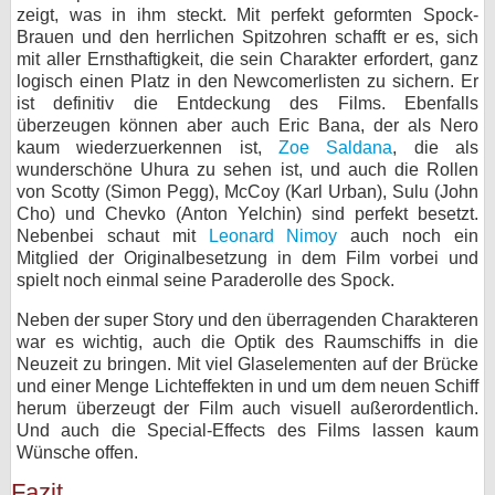
zeigt, was in ihm steckt. Mit perfekt geformten Spock-
Brauen und den herrlichen Spitzohren schafft er es, sich
mit aller Ernsthaftigkeit, die sein Charakter erfordert, ganz
logisch einen Platz in den Newcomerlisten zu sichern. Er
ist definitiv die Entdeckung des Films. Ebenfalls
überzeugen können aber auch Eric Bana, der als Nero
kaum wiederzuerkennen ist,
Zoe Saldana
, die als
wunderschöne Uhura zu sehen ist, und auch die Rollen
von Scotty (Simon Pegg), McCoy (Karl Urban), Sulu (John
Cho) und Chevko (Anton Yelchin) sind perfekt besetzt.
Nebenbei schaut mit
Leonard Nimoy
auch noch ein
Mitglied der Originalbesetzung in dem Film vorbei und
spielt noch einmal seine Paraderolle des Spock.
Neben der super Story und den überragenden Charakteren
war es wichtig, auch die Optik des Raumschiffs in die
Neuzeit zu bringen. Mit viel Glaselementen auf der Brücke
und einer Menge Lichteffekten in und um dem neuen Schiff
herum überzeugt der Film auch visuell außerordentlich.
Und auch die Special-Effects des Films lassen kaum
Wünsche offen.
Fazit