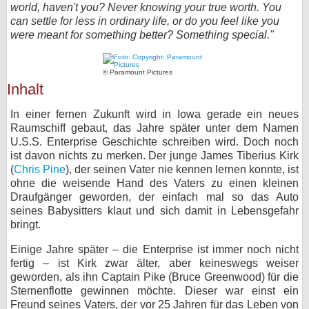
world, haven't you? Never knowing your true worth. You
bei X
can settle for less in ordinary life, or do you feel like you
were meant for something better? Something special."
bei Facebook
© Paramount Pictures
Inhalt
Kontakt
In einer fernen Zukunft wird in Iowa gerade ein neues
Nutzungsbedingungen
Raumschiff gebaut, das Jahre später unter dem Namen
U.S.S. Enterprise Geschichte schreiben wird. Doch noch
Datenschutz
ist davon nichts zu merken. Der junge James Tiberius Kirk
(
Chris Pine
), der seinen Vater nie kennen lernen konnte, ist
Cookie-Einstellungen
ohne die weisende Hand des Vaters zu einen kleinen
Draufgänger geworden, der einfach mal so das Auto
seines Babysitters klaut und sich damit in Lebensgefahr
Impressum
bringt.
Desktop-Ansicht
Einige Jahre später – die Enterprise ist immer noch nicht
myFanbase
fertig – ist Kirk zwar älter, aber keineswegs weiser
geworden, als ihn Captain Pike (Bruce Greenwood) für die
Sternenflotte gewinnen möchte. Dieser war einst ein
Freund seines Vaters, der vor 25 Jahren für das Leben von