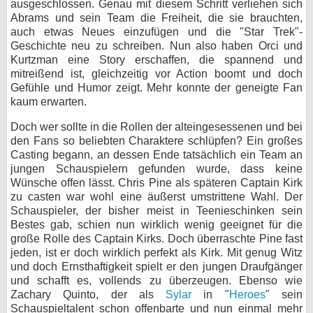
ausgeschlossen. Genau mit diesem Schritt verliehen sich
Abrams und sein Team die Freiheit, die sie brauchten,
auch etwas Neues einzufügen und die "Star Trek"-
Geschichte neu zu schreiben. Nun also haben Orci und
Kurtzman eine Story erschaffen, die spannend und
mitreißend ist, gleichzeitig vor Action boomt und doch
Gefühle und Humor zeigt. Mehr konnte der geneigte Fan
kaum erwarten.
Doch wer sollte in die Rollen der alteingesessenen und bei
den Fans so beliebten Charaktere schlüpfen? Ein großes
Casting begann, an dessen Ende tatsächlich ein Team an
jungen Schauspielern gefunden wurde, dass keine
Wünsche offen lässt. Chris Pine als späteren Captain Kirk
zu casten war wohl eine äußerst umstrittene Wahl. Der
Schauspieler, der bisher meist in Teenieschinken sein
Bestes gab, schien nun wirklich wenig geeignet für die
große Rolle des Captain Kirks. Doch überraschte Pine fast
jeden, ist er doch wirklich perfekt als Kirk. Mit genug Witz
und doch Ernsthaftigkeit spielt er den jungen Draufgänger
und schafft es, vollends zu überzeugen. Ebenso wie
Zachary Quinto, der als
Sylar
in "
Heroes
" sein
Schauspieltalent schon offenbarte und nun einmal mehr