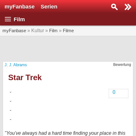
myFanbase
Serien
Serie suchen...
Film
Home
SERIEN
myFanbase
» Kultur »
Film
»
Filme
Serien
Kolumnen
J. J. Abrams
Bewertung
Interviews
Star Trek
Veranstaltungen
KULTUR
0
Specials
SERVICE
Gewinnspiele
Forum
"You've always had a hard time finding your place in this