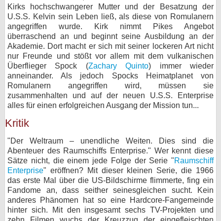
Kirks hochschwangerer Mutter und der Besatzung der
U.S.S. Kelvin sein Leben ließ, als diese von Romulanern
angegriffen wurde. Kirk nimmt Pikes Angebot
überraschend an und beginnt seine Ausbildung an der
Akademie. Dort macht er sich mit seiner lockeren Art nicht
nur Freunde und stößt vor allem mit dem vulkanischen
Überflieger Spock (
Zachary Quinto
) immer wieder
anneinander. Als jedoch Spocks Heimatplanet von
Romulanern angegriffen wird, müssen sie
zusammenhalten und auf der neuen U.S.S. Enterprise
alles für einen erfolgreichen Ausgang der Mission tun...
Kritik
"Der Weltraum – unendliche Weiten. Dies sind die
Abenteuer des Raumschiffs Enterprise." Wer kennt diese
Sätze nicht, die einem jede Folge der Serie "
Raumschiff
Enterprise
" eröffnen? Mit dieser kleinen Serie, die 1966
das erste Mal über die US-Bildschirme flimmerte, fing ein
Fandome an, dass seither seinesgleichen sucht. Kein
anderes Phänomen hat so eine Hardcore-Fangemeinde
hinter sich. Mit den insgesamt sechs TV-Projekten und
zehn Filmen wuchs der Kreuzzug der eingefleischten