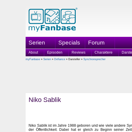
Serien
Specials
Forum
About
Episoden
Reviews
Charaktere
Darste
myFanbase
»
Serien
»
Defiance
» Darsteller »
Synchronsprecher
Niko Sablik
Niko Sablik ist im Jahre 1988 geboren und wie viele andere S
der Öffentlichkeit. Dabei hat er gleich zu Beginn seiner Ze