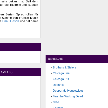
sehr bekannt ist. Seit dem
er die Titelrolle und ist auch
gen Serien Sprechrollen für
e Stimme von Frankie Muniz
as
Finn Hudson
und hat damit
BEREICHE
Brothers & Sisters
ISATION)
Chicago Fire
Chicago P.D.
Defiance
Desperate Housewives
Fear the Walking Dead
Glee