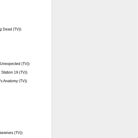
ng Dead (TV))
fe Unexpected (TV))
: Station 19 (TV))
y's Anatomy (TV))
usewives (TV))