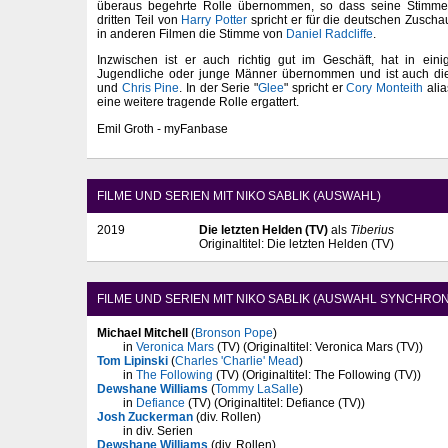
überaus begehrte Rolle übernommen, so dass seine Stimme 
dritten Teil von
Harry Potter
spricht er für die deutschen Zuschau
in anderen Filmen die Stimme von
Daniel Radcliffe
.
Inzwischen ist er auch richtig gut im Geschäft, hat in eini
Jugendliche oder junge Männer übernommen und ist auch di
und
Chris Pine
. In der Serie "
Glee
" spricht er
Cory Monteith
ali
eine weitere tragende Rolle ergattert.
Emil Groth - myFanbase
FILME UND SERIEN MIT NIKO SABLIK (AUSWAHL)
2019
Die letzten Helden (TV)
als
Tiberius
Originaltitel: Die letzten Helden (TV)
FILME UND SERIEN MIT NIKO SABLIK (AUSWAHL SYNCHRON
Michael Mitchell
(
Bronson Pope
)
in
Veronica Mars
(TV) (Originaltitel: Veronica Mars (TV))
Tom Lipinski
(
Charles 'Charlie' Mead
)
in
The Following
(TV) (Originaltitel: The Following (TV))
Dewshane Williams
(
Tommy LaSalle
)
in
Defiance
(TV) (Originaltitel: Defiance (TV))
Josh Zuckerman
(div. Rollen)
in div. Serien
Dewshane Williams
(div. Rollen)