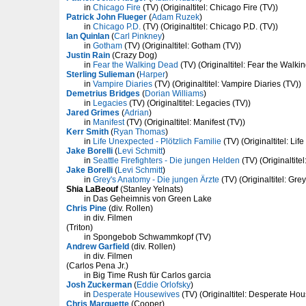
in
Chicago Fire
(TV) (Originaltitel: Chicago Fire (TV))
Patrick John Flueger
(
Adam Ruzek
)
in
Chicago P.D.
(TV) (Originaltitel: Chicago P.D. (TV))
Ian Quinlan
(
Carl Pinkney
)
in
Gotham
(TV) (Originaltitel: Gotham (TV))
Justin Rain
(Crazy Dog)
in
Fear the Walking Dead
(TV) (Originaltitel: Fear the Walki
Sterling Sulieman
(
Harper
)
in
Vampire Diaries
(TV) (Originaltitel: Vampire Diaries (TV))
Demetrius Bridges
(
Dorian Williams
)
in
Legacies
(TV) (Originaltitel: Legacies (TV))
Jared Grimes
(
Adrian
)
in
Manifest
(TV) (Originaltitel: Manifest (TV))
Kerr Smith
(
Ryan Thomas
)
in
Life Unexpected - Plötzlich Familie
(TV) (Originaltitel: Li
Jake Borelli
(
Levi Schmitt
)
in
Seattle Firefighters - Die jungen Helden
(TV) (Originaltitel
Jake Borelli
(
Levi Schmitt
)
in
Grey's Anatomy - Die jungen Ärzte
(TV) (Originaltitel: Gre
Shia LaBeouf
(Stanley Yelnats)
in Das Geheimnis von Green Lake
Chris Pine
(div. Rollen)
in div. Filmen
(Triton)
in Spongebob Schwammkopf (TV)
Andrew Garfield
(div. Rollen)
in div. Filmen
(Carlos Pena Jr.)
in Big Time Rush für Carlos garcia
Josh Zuckerman
(
Eddie Orlofsky
)
in
Desperate Housewives
(TV) (Originaltitel: Desperate Ho
Chris Marquette
(Cooper)