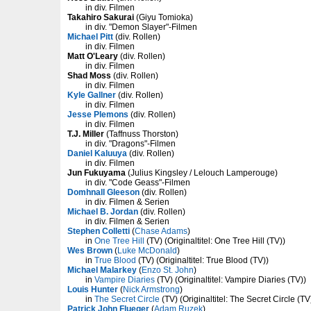
in div. Filmen
Takahiro Sakurai
(Giyu Tomioka)
in div. "Demon Slayer"-Filmen
Michael Pitt
(div. Rollen)
in div. Filmen
Matt O'Leary
(div. Rollen)
in div. Filmen
Shad Moss
(div. Rollen)
in div. Filmen
Kyle Gallner
(div. Rollen)
in div. Filmen
Jesse Plemons
(div. Rollen)
in div. Filmen
T.J. Miller
(Taffnuss Thorston)
in div. "Dragons"-Filmen
Daniel Kaluuya
(div. Rollen)
in div. Filmen
Jun Fukuyama
(Julius Kingsley / Lelouch Lamperouge)
in div. "Code Geass"-Filmen
Domhnall Gleeson
(div. Rollen)
in div. Filmen & Serien
Michael B. Jordan
(div. Rollen)
in div. Filmen & Serien
Stephen Colletti
(
Chase Adams
)
in
One Tree Hill
(TV) (Originaltitel: One Tree Hill (TV))
Wes Brown
(
Luke McDonald
)
in
True Blood
(TV) (Originaltitel: True Blood (TV))
Michael Malarkey
(
Enzo St. John
)
in
Vampire Diaries
(TV) (Originaltitel: Vampire Diaries (TV))
Louis Hunter
(
Nick Armstrong
)
in
The Secret Circle
(TV) (Originaltitel: The Secret Circle (TV
Patrick John Flueger
(
Adam Ruzek
)