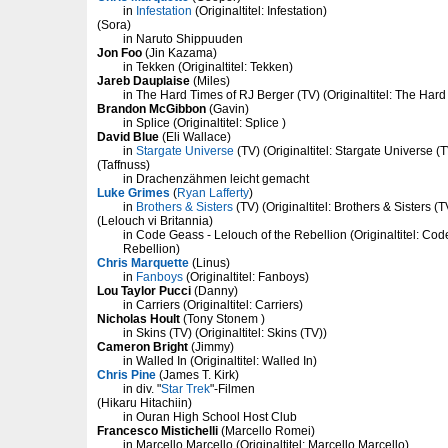
in
Infestation
(Originaltitel: Infestation)
(Sora)
in Naruto Shippuuden
Jon Foo
(Jin Kazama)
in Tekken (Originaltitel: Tekken)
Jareb Dauplaise
(Miles)
in The Hard Times of RJ Berger (TV) (Originaltitel: The Hard
Brandon McGibbon
(Gavin)
in Splice (Originaltitel: Splice )
David Blue
(Eli Wallace)
in
Stargate Universe
(TV) (Originaltitel: Stargate Universe (T
(Taffnuss)
in Drachenzähmen leicht gemacht
Luke Grimes
(
Ryan Lafferty
)
in
Brothers & Sisters
(TV) (Originaltitel: Brothers & Sisters (T
(Lelouch vi Britannia)
in Code Geass - Lelouch of the Rebellion (Originaltitel: Cod
Rebellion)
Chris Marquette
(Linus)
in
Fanboys
(Originaltitel: Fanboys)
Lou Taylor Pucci
(Danny)
in Carriers (Originaltitel: Carriers)
Nicholas Hoult
(Tony Stonem )
in Skins (TV) (Originaltitel: Skins (TV))
Cameron Bright
(Jimmy)
in Walled In (Originaltitel: Walled In)
Chris Pine
(James T. Kirk)
in div. "
Star Trek
"-Filmen
(Hikaru Hitachiin)
in Ouran High School Host Club
Francesco Mistichelli
(Marcello Romei)
in Marcello Marcello (Originaltitel: Marcello Marcello)