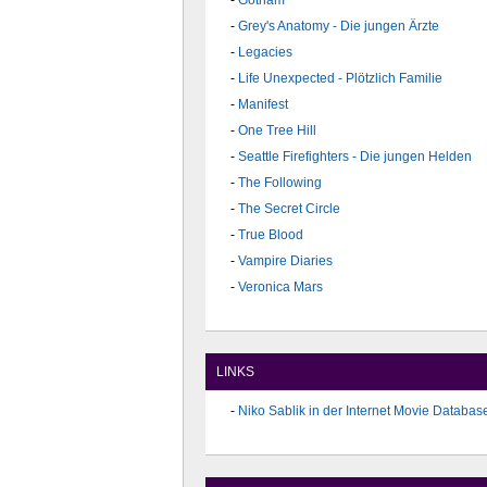
Gotham
Grey's Anatomy - Die jungen Ärzte
Legacies
Life Unexpected - Plötzlich Familie
Manifest
One Tree Hill
Seattle Firefighters - Die jungen Helden
The Following
The Secret Circle
True Blood
Vampire Diaries
Veronica Mars
LINKS
Niko Sablik in der Internet Movie Databas