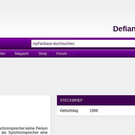
Defia
ller
Magazin
Shop
Forum
STECKBRIEF
Geburtstag
1988
ynchronsprecher keine Person
it als Synchronsprecher eine