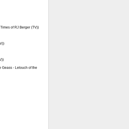
 Times of RJ Berger (TV))
V))
V))
e Geass - Lelouch of the