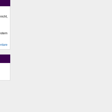
icht,
stern
ntare