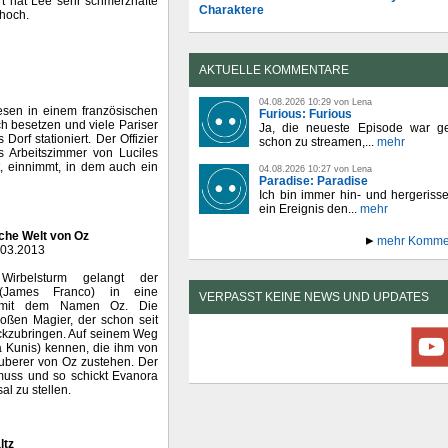
t hat Lee sehr schmerzhafte
Charaktere
 hoch.
AKTUELLE KOMMENTARE
04.08.2026 10:29 von Lena
wesen in einem französischen
Furious: Furious
h besetzen und viele Pariser
Ja, die neueste Episode war ge
orf stationiert. Der Offizier
schon zu streamen,...
mehr
s Arbeitszimmer von Luciles
t, einnimmt, in dem auch ein
04.08.2026 10:27 von Lena
Paradise: Paradise
Ich bin immer hin- und hergeriss
ein Ereignis den...
mehr
sche Welt von Oz
mehr Komme
.03.2013
Wirbelsturm gelangt der
 (James Franco) in eine
VERPASST KEINE NEWS UND UPDATES
t mit dem Namen Oz. Die
oßen Magier, der schon seit
ückzubringen. Auf seinem Weg
a Kunis) kennen, die ihm von
auberer von Oz zustehen. Der
 muss und so schickt Evanora
l zu stellen.
ltz