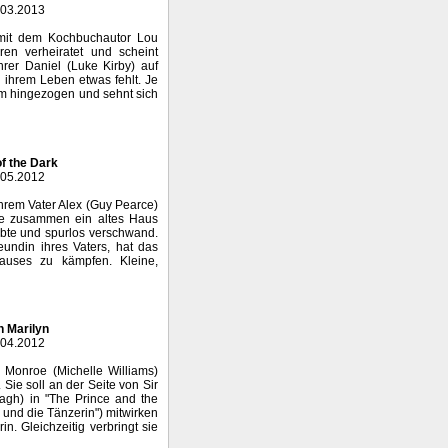
.03.2013
t mit dem Kochbuchautor Lou
ren verheiratet und scheint
hrer Daniel (Luke Kirby) auf
 ihrem Leben etwas fehlt. Je
 ihm hingezogen und sehnt sich
of the Dark
.05.2012
ihrem Vater Alex (Guy Pearce)
ie zusammen ein altes Haus
ebte und spurlos verschwand.
undin ihres Vaters, hat das
uses zu kämpfen. Kleine,
h Marilyn
.04.2012
 Monroe (Michelle Williams)
Sie soll an der Seite von Sir
agh) in "The Prince and the
 und die Tänzerin") mitwirken
n. Gleichzeitig verbringt sie