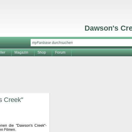
Dawson's Cr
ller
Magazin
Shop
Forum
s Creek"
denen die "Dawson's Creek"-
en Filmen.