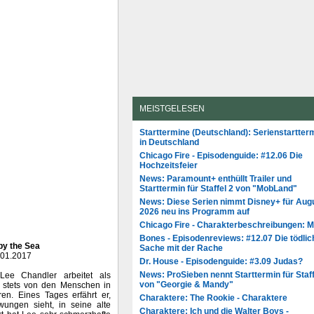
MEISTGELESEN
Starttermine (Deutschland): Serienstartter
in Deutschland
Chicago Fire - Episodenguide: #12.06 Die
Hochzeitsfeier
News: Paramount+ enthüllt Trailer und
Starttermin für Staffel 2 von "MobLand"
News: Diese Serien nimmt Disney+ für Aug
2026 neu ins Programm auf
Chicago Fire - Charakterbeschreibungen: 
Bones - Episodenreviews: #12.07 Die tödlic
by the Sea
Sache mit der Rache
.01.2017
Dr. House - Episodenguide: #3.09 Judas?
News: ProSieben nennt Starttermin für Staff
ee Chandler arbeitet als
von "Georgie & Mandy"
h stets von den Menschen in
en. Eines Tages erfährt er,
Charaktere: The Rookie - Charaktere
ungen sieht, in seine alte
Charaktere: Ich und die Walter Boys -