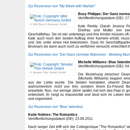
Zur Rezension von "My Week with Marilyn"
Busy Philipps: Der Ganz norm
Veröffentlichungsdatum (DE): 17
© Wild Bunch Germany GmbH
Kate Reddy (Sarah Jessica Par
Ehefrau und Mutter von zwe
Geschäftsfrau. Sie ist viel unterwegs und ihre Kinder müssen oft a
Kate auch noch den besten Auftrag ihrer Karriere erhält, muss
und Job unter einen Hut bekommen. Dass ihr Geschäftspartn
Brosnan) sie dann auch noch zu verführen versucht, erleichtert ih
Zur Rezension von "Der Ganz normale Wahnsinn - Working Mum
Michelle Williams: Blue Valenti
Veröffentlichungsdatum (DE): 04
© Senator Film Verleih GmbH
Die Beziehung zwischen Dean
(Michelle Williams) begann einst
aus der Liebe wurde. Die beiden heirateten, obwohl Dea
wahrscheinlich nicht von ihm, sondern ihrem Ex-Freund B
erwartete. Nun, nur wenige Jahre später, hat sich das Paar in 
entwickelt. Er neigt zu Impulsivität und lässt sich im Leben treib
und organisiert.
Zur Rezension von "Blue Valentine
Katie Holmes: The Romantics
Veröffentlichungsdatum (DE): 23.06.2011
Nach langer Zeit trifft sich die Collegeclique "The Romantics"