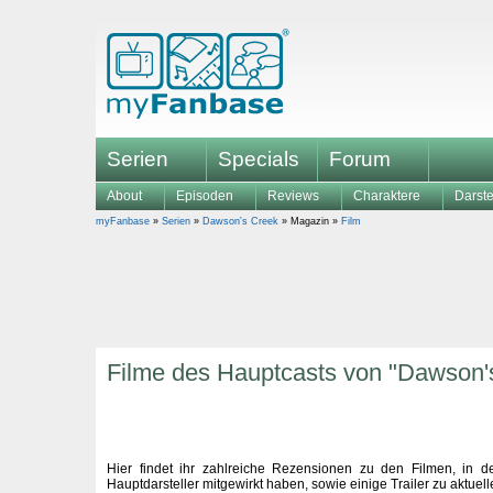
Serien
Specials
Forum
About
Episoden
Reviews
Charaktere
Darste
myFanbase
»
Serien
»
Dawson's Creek
» Magazin »
Film
Filme des Hauptcasts von "Dawson'
Hier findet ihr zahlreiche Rezensionen zu den Filmen, in 
Hauptdarsteller mitgewirkt haben, sowie einige Trailer zu aktuell