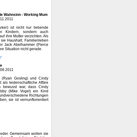
ale Wahnsinn - Working Mum
.11.2011
ker) ist nicht nur liebende
i Kindern, sondern auch
uf ihre Mutter verzichten. Als
 sie Haushalt, Familienleben
er Jack Abelhammer (Pierce
re Situation nicht gerade.
"
ne
.08.2011
 (Ryan Gosling) und Cindy
 als leidenschaftliche Affäre
n bewusst war, dass Cindy
obby (Mike Vogel) ein Kind
grundverschiedene Richtungen
en, sie ist vernunftorientiert
 wieder. Gemeinsam wollen sie