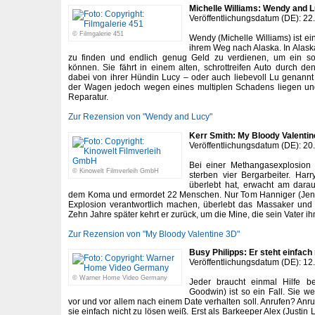
Michelle Williams: Wendy and 
Veröffentlichungsdatum (DE): 22
© Filmgalerie 451
Wendy (Michelle Williams) ist ei
ihrem Weg nach Alaska. In Alask
zu finden und endlich genug Geld zu verdienen, um ein so
können. Sie fährt in einem alten, schrottreifen Auto durch 
dabei von ihrer Hündin Lucy – oder auch liebevoll Lu genannt –
der Wagen jedoch wegen eines multiplen Schadens liegen und 
Reparatur.
Zur Rezension von "Wendy and Lucy"
Kerr Smith: My Bloody Valenti
Veröffentlichungsdatum (DE): 20
Bei einer Methangasexplosion
© Kinowelt Filmverleih GmbH
sterben vier Bergarbeiter. Ha
überlebt hat, erwacht am darau
dem Koma und ermordet 22 Menschen. Nur Tom Hanniger (Jensen
Explosion verantwortlich machen, überlebt das Massaker und v
Zehn Jahre später kehrt er zurück, um die Mine, die sein Vater ih
Zur Rezension von "My Bloody Valentine 3D"
Busy Philipps: Er steht einfach 
Veröffentlichungsdatum (DE): 12
© Warner Home Video Germany
Jeder braucht einmal Hilfe be
Goodwin) ist so ein Fall. Sie we
vor und vor allem nach einem Date verhalten soll. Anrufen? Anru
sie einfach nicht zu lösen weiß. Erst als Barkeeper Alex (Justin L