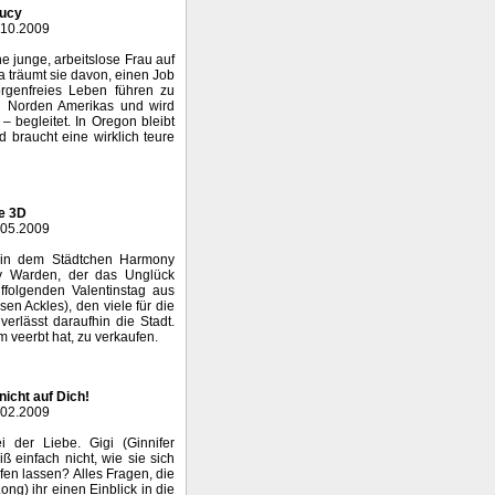
Lucy
.10.2009
ne junge, arbeitslose Frau auf
a träumt sie davon, einen Job
rgenfreies Leben führen zu
den Norden Amerikas und wird
 begleitet. In Oregon bleibt
braucht eine wirklich teure
ne 3D
.05.2009
 in dem Städtchen Harmony
rry Warden, der das Unglück
ffolgenden Valentinstag aus
 Ackles), den viele für die
erlässt daraufhin die Stadt.
m veerbt hat, zu verkaufen.
nicht auf Dich!
.02.2009
i der Liebe. Gigi (Ginnifer
iß einfach nicht, wie sie sich
fen lassen? Alles Fragen, die
ong) ihr einen Einblick in die