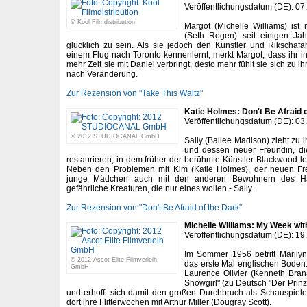
Veröffentlichungsdatum (DE): 07
© Kool Filmdistribution
Margot (Michelle Williams) is
(Seth Rogen) seit einigen Jah
glücklich zu sein. Als sie jedoch den Künstler und Rikschafa
einem Flug nach Toronto kennenlernt, merkt Margot, dass ihr in
mehr Zeit sie mit Daniel verbringt, desto mehr fühlt sie sich zu
nach Veränderung.
Zur Rezension von "Take This Waltz"
Katie Holmes: Don't Be Afraid 
Veröffentlichungsdatum (DE): 03
© 2012 STUDIOCANAL GmbH
Sally (Bailee Madison) zieht zu 
und dessen neuer Freundin, d
restaurieren, in dem früher der berühmte Künstler Blackwood l
Neben den Problemen mit Kim (Katie Holmes), der neuen Fre
junge Mädchen auch mit den anderen Bewohnern des Ha
gefährliche Kreaturen, die nur eines wollen - Sally.
Zur Rezension von "Don't Be Afraid of the Dark"
Michelle Williams: My Week wit
Veröffentlichungsdatum (DE): 19
Im Sommer 1956 betritt Marilyn
© 2012 Ascot Elite Filmverleih
das erste Mal englischen Boden. 
GmbH
Laurence Olivier (Kenneth Bran
Showgirl" (zu Deutsch "Der Prinz
und erhofft sich damit den großen Durchbruch als Schauspieleri
dort ihre Flitterwochen mit Arthur Miller (Dougray Scott).