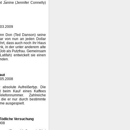
bt Janine (Jennifer Connelly)
.03.2009
ann Don (Ted Danson) seine
aar von nun an jeden Dollar
hrt, dass auch noch ihr Haus
nk, in der unter anderem alte
 Job als Putzfrau. Gemeinsam
atifah) entwickelt sie einen
enden.
raut
.05.2008
 absolute Aufreißertyp. Die
st beim Kauf eines Kaffees
lefonnummer. Zahlreiche
, die er nur durch bestimmte
rme ausgespielt.
 Tödliche Versuchung
008