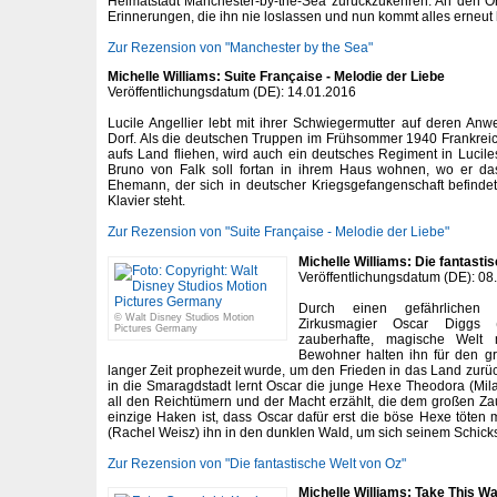
Heimatstadt Manchester-by-the-Sea zurückzukehren. An den Or
Erinnerungen, die ihn nie loslassen und nun kommt alles erneut
Zur Rezension von "Manchester by the Sea"
Michelle Williams: Suite Française - Melodie der Liebe
Veröffentlichungsdatum (DE): 14.01.2016
Lucile Angellier lebt mit ihrer Schwiegermutter auf deren An
Dorf. Als die deutschen Truppen im Frühsommer 1940 Frankreic
aufs Land fliehen, wird auch ein deutsches Regiment in Luciles D
Bruno von Falk soll fortan in ihrem Haus wohnen, wo er da
Ehemann, der sich in deutscher Kriegsgefangenschaft befinde
Klavier steht.
Zur Rezension von "Suite Française - Melodie der Liebe"
Michelle Williams: Die fantasti
Veröffentlichungsdatum (DE): 08
Durch einen gefährlichen 
© Walt Disney Studios Motion
Zirkusmagier Oscar Diggs
Pictures Germany
zauberhafte, magische Wel
Bewohner halten ihn für den gr
langer Zeit prophezeit wurde, um den Frieden in das Land zur
in die Smaragdstadt lernt Oscar die junge Hexe Theodora (Mil
all den Reichtümern und der Macht erzählt, die dem großen Z
einzige Haken ist, dass Oscar dafür erst die böse Hexe töten
(Rachel Weisz) ihn in den dunklen Wald, um sich seinem Schicksa
Zur Rezension von "Die fantastische Welt von Oz"
Michelle Williams: Take This Wa