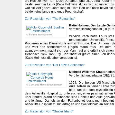
die Hochzeit von Tom (Josh Duhamel) und Lila (Anna Paquin) in 
beste Freundin Laura (Katie Holmes) ist das nicht so einfach zu 
war sie vier ganze Jahre lang mit Tom liiert und noch bevor sie
beiden eine lange und enge Freundschaft.
Zur Rezension von "The Romantics"
Katie Holmes: Der Letzte Gent
Veröffentlichungsdatum (DE): 05
© Sunfilm Entertainment
Wirklich Pech hatte Louis Ives
renommierten Universität Prince
Probieren eines Damen-BHs erwischt wurde. Die Uni kann da
und wirft den schüchternen jungen Mann raus. Um dem N
abzugewinnen, macht sich der Mann auf und erfüllt sich einen
zieht nach New York City. Dort findet er gleich einen Job und ve
(Katie Holmes), die aber vergeben ist.
Zur Rezension von "Der Letzte Gentleman"
Michelle Williams: Shutter Islan
Veröffentlichungsdatum (DE): 25
1954: Die beiden US-Marshall
© Concorde Home Entertainment
Aule setzen mit einer Fähre zu
über, um dort den mysteriösen 
dem Ashecliffe Hospital zu untersuchen, einer psychiatrischen An
über Shutter Island hereinbricht, sind Daniels und Aule gezwun
und je länger Daniels an dem Fall arbeitet, desto mehr beginnt
Ashecliffe Hospitals zu hinterfragen und zweifelt bald an seinem
Zur Rezension von "Shutter Island"