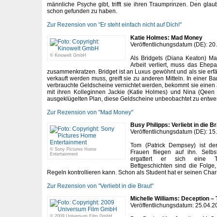
männliche Psyche gibt, trifft sie ihren Traumprinzen. Den glau
schon gefunden zu haben.
Zur Rezension von "Er steht einfach nicht auf Dich!"
Katie Holmes: Mad Money
Veröffentlichungsdatum (DE): 20
© Kinowelt GmbH
Als Bridgets (Diana Keaton) M
Arbeit verliert, muss das Ehep
zusammenkratzen. Bridget ist an Luxus gewöhnt und als sie erfä
verkauft werden muss, greift sie zu anderen Mitteln. In einer Ba
verbrauchte Geldscheine vernichtet werden, bekommt sie einen
mit ihren Kolleginnen Jackie (Katie Holmes) und Nina (Qeen L
ausgeklügelten Plan, diese Geldscheine unbeobachtet zu entw
Zur Rezension von "Mad Money"
Busy Philipps: Verliebt in die B
Veröffentlichungsdatum (DE): 15
Tom (Patrick Dempsey) ist der
© Sony Pictures Home
Frauen fliegen auf ihn. Selb
Entertainment
ergattert er sich eine Te
Bettgeschichten sind die Folge
Regeln kontrollieren kann. Schon als Student hat er seinen Cha
Zur Rezension von "Verliebt in die Braut"
Michelle Williams: Deception –
Veröffentlichungsdatum: 25.04.2
© 2009 Universum Film GmbH