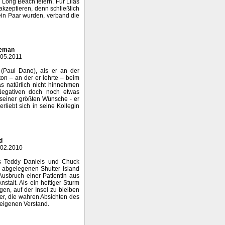
Long Beach feiern. Für Lilas
akzeptieren, denn schließlich
 ein Paar wurden, verband die
leman
.05.2011
 (Paul Dano), als er an der
ton – an der er lehrte – beim
s natürlich nicht hinnehmen
egativen doch noch etwas
 seiner größten Wünsche - er
rliebt sich in seine Kollegin
d
.02.2010
s Teddy Daniels und Chuck
r abgelegenen Shutter Island
Ausbruch einer Patientin aus
stalt. Als ein heftiger Sturm
gen, auf der Insel zu bleiben
 er, die wahren Absichten des
 eigenen Verstand.