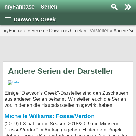
myFanbase
Serien
Serie suchen...
Dawson's Creek
Home
SERIEN
myFanbase
»
Serien
»
Dawson's Creek
» Darsteller »
Andere Ser
Serien
Kolumnen
Interviews
Andere Serien der Darsteller
Veranstaltungen
KULTUR
Einige "Dawson's Creek"-Darsteller sind den Zuschauern
Specials
aus anderen Serien bekannt. Wir stellen euch die Serien
vor, in denen die Hauptdarsteller mitgewirkt haben.
SERVICE
Michelle Williams: Fosse/Verdon
Gewinnspiele
(2019) FX hat für die Season 2018/2019 die Miniserie
"Fosse/Verdon" in Auftrag gegeben. Hinter dem Projekt
Forum
stehen Thomas Kail und Steven Levenson. Als Darsteller