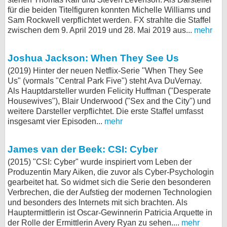
für die beiden Titelfiguren konnten Michelle Williams und
bei X
Sam Rockwell verpflichtet werden. FX strahlte die Staffel
zwischen dem 9. April 2019 und 28. Mai 2019 aus...
mehr
bei Facebook
Joshua Jackson: When They See Us
Kontakt
(2019) Hinter der neuen Netflix-Serie "When They See
Us" (vormals "Central Park Five") steht Ava DuVernay.
Nutzungsbedingungen
Als Hauptdarsteller wurden Felicity Huffman ("Desperate
Housewives"), Blair Underwood ("Sex and the City") und
weitere Darsteller verpflichtet. Die erste Staffel umfasst
Datenschutz
insgesamt vier Episoden...
mehr
Cookie-Einstellungen
James van der Beek: CSI: Cyber
Impressum
(2015) "CSI: Cyber" wurde inspiriert vom Leben der
Produzentin Mary Aiken, die zuvor als Cyber-Psychologin
Desktop-Ansicht
gearbeitet hat. So widmet sich die Serie den besonderen
myFanbase
Verbrechen, die der Aufstieg der modernen Technologien
und besonders des Internets mit sich brachten. Als
Hauptermittlerin ist Oscar-Gewinnerin Patricia Arquette in
der Rolle der Ermittlerin Avery Ryan zu sehen....
mehr