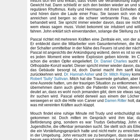
mischt sich ein und erklärt, dass Violet die Verantwortung tra
Gewicht hat. Dann schließt er sich den beiden wieder an und s
regulären Rhythmus. Kelly und Herrmann mit ihren Einheiten 
und hören dann die Laute einer Frau. Sie lassen sich von de
anreichen und bergen so die schwer verbrannte Frau, die v
behandelt wird. Sie spricht immer wieder davon, dass sie nicht
wem etwas sagen muss. Violet bekommt sie intubiert und will
fahren. John erklärt sich einverstanden, solange die Stellung zu 
Pascal richtet mit mehreren Kräften eine Zentrale ein, von der a
Er entdeckt dann die Mitarbeiter vom Gasunternehmen, die ih
der Schalter unmittelbar in der Nähe des Feuers ist und der näch
Pascal ist angesichts der Ankündigung wütend, denn es ist so vie
es jeden Moment eine weitere Explosion geben könnte. Im 
schon die ersten Opfer eingeliefert.
Dr. Daniel Charles
sucht n
Orthopädie-Konzil wartet. Dieser spricht immer wieder davon, da
das Gebäude besorgt ist, doch Daniel macht ihm sanft klar
zurückkehren wird.
Dr. Hannah Asher
und
Dr. Mitch Ripley
komm
Robert 'Sully' Sullivan
. Mitch hat die Trauerrede gehalten, aber 
eine Ausrede hatten, um der traurigen Situation zu entkommen
übernehmen dann auch gleich die Patientin von Violet, deren
deutet an, dass es wohl noch jemanden gibt, dem sie etwas sage
ihr suchen wird. Pascal erlebt derweil aus einem der Löcher
weswegen er sich die Hilfe von Carver und
Darren Ritter
holt, d
was mit vereinten Kräften auch klappt.
Mouch findet eine ruhige Minute mit Trudy und entschuldigt si
gekommen ist. Doch mitten im Gespräch wird ihm klar, d
Beförderung ging, sondern es war Trudys Geburtstag. John 
Jugendliche, die offenbar jemanden sucht. Sie stellt sich als Elli
die ein Vorstellungsgespräch hatte und nicht mehr zu erreichen i
in der Umgebung. John versucht sie zu beruhigen, dass sie üb
herum sein könnte, aber da sie sonst niemanden hat, nimmt er si