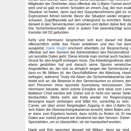
Mitglieder der Drehleiter, dass offenbar die U-Bahn-Tunnel durch
wird und so gab es einen Schaden an einem Zug, der nun evak
Situation ist heikel, denn laut des Gasunternehmens gibt es n
Explosionen führen könnte. Bevor die Situation weiter eingesch
schauen, Zugriffspunkte auf den Untergrund zu errichten. Ke
derweil in den Serverräumen umsehen und stellen dabei fest, da
Die Sicherheitsschalter sind in jedem Fall beeinträchtigt wo
Kanister mit O2 gefunden.
Kelly und Herrmann besprechen sich kurz darauf mit Ba
offensichtlich sollte das Feuer entstehen und das hat dan
ausgelöst.
Hank Voight
erscheint ebenfalls zur Besprechung 
offenbar auf den Servern die Administration des Pensionsfond 
um sensible Daten geht. Diese könnte man normal auch hacken,
Grund für den Angriff vorliegen muss. Die Arbeitshypothese ste
etwas gestohlen hat und danach seine Spuren verwischen 
Angestellten an, der sich so dringlich wegen der Serverräume g
dass es Mr. Milken ist, der Geschäftsführer der Abteilung. Hank
befragen, während Trudy mit Adam die Sicherheitskameras übe
bietet sich an, die Beweise in den Serverräumen zu sichern, denn
dort Personen ohne spezielle Ausrüstung reinzulassen. D
Herrmann beiseite, denn solche Einsätze sind ideal zum Lern
Battalion Chief werden will. Daher soll er nicht von seiner Sei
beobachten. Stella sieht, wie Kelly wieder ins Regierungs
Besorgnis kaum verbergen und bittet ihn, vorsichtig zu sein
Carver, um über einen freigelegten Zugang in den U-Bahn-
sich Adam die Überwachungskameras ansieht, teilen Bates und T
er dann zum Ergebnis kommt, dass nichts zu finden ist. Er m
Daten war zuletzt jemand am Vorabend bei den Servern. Daher
Spezialisten, um zu überprüfen, ob sie manipuliert wurden.
Hank und Kim sprechen derweil mit Milken, denn sie sind 