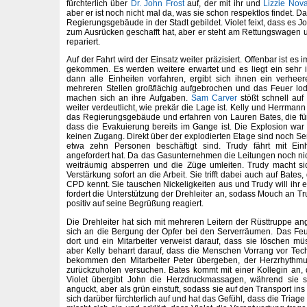
fürchterlich über
Dr. John Frost
auf, der mit ihr und
Lizzie Nov
aber er ist noch nicht mal da, was sie schon respektlos findet. 
Regierungsgebäude in der Stadt gebildet. Violet feixt, dass es J
zum Ausrücken geschafft hat, aber er steht am Rettungswagen
repariert.
Auf der Fahrt wird der Einsatz weiter präzisiert. Offenbar ist e
gekommen. Es werden weitere erwartet und es liegt ein sehr in
dann alle Einheiten vorfahren, ergibt sich ihnen ein verhee
mehreren Stellen großflächig aufgebrochen und das Feuer loder
machen sich an ihre Aufgaben.
Sam Carver
stößt schnell auf
weiter verdeutlicht, wie prekär die Lage ist. Kelly und Herrmann
das Regierungsgebäude und erfahren von Lauren Bates, die für d
dass die Evakuierung bereits im Gange ist. Die Explosion war i
keinen Zugang. Direkt über der explodierten Etage sind noch Se
etwa zehn Personen beschäftigt sind. Trudy fährt mit Einh
angefordert hat. Da das Gasunternehmen die Leitungen noch nich
weiträumig absperren und die Züge umleiten. Trudy macht si
Verstärkung sofort an die Arbeit. Sie trifft dabei auch auf Bates
CPD kennt. Sie tauschen Nickeligkeiten aus und Trudy will ihr 
fordert die Unterstützung der Drehleiter an, sodass Mouch an Tru
positiv auf seine Begrüßung reagiert.
Die Drehleiter hat sich mit mehreren Leitern der Rüsttruppe 
sich an die Bergung der Opfer bei den Serverräumen. Das Fe
dort und ein Mitarbeiter verweist darauf, dass sie löschen müss
aber Kelly beharrt darauf, dass die Menschen Vorrang vor Tech
bekommen den Mitarbeiter Peter übergeben, der Herzrhythmu
zurückzuholen versuchen. Bates kommt mit einer Kollegin an, 
Violet übergibt John die Herzdruckmassagen, während sie s
anguckt, aber als grün einstuft, sodass sie auf den Transport in
sich darüber fürchterlich auf und hat das Gefühl, dass die Triage n