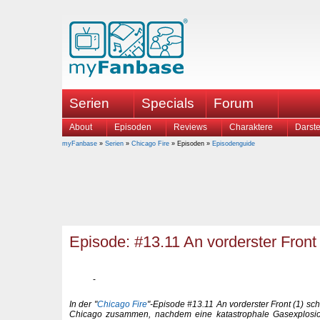
Serien
Specials
Forum
About
Episoden
Reviews
Charaktere
Darste
myFanbase
»
Serien
»
Chicago Fire
» Episoden »
Episodenguide
Episode: #13.11 An vorderster Front 
In der "
Chicago Fire
"-Episode #13.11 An vorderster Front (1) sch
Chicago zusammen, nachdem eine katastrophale Gasexplosi