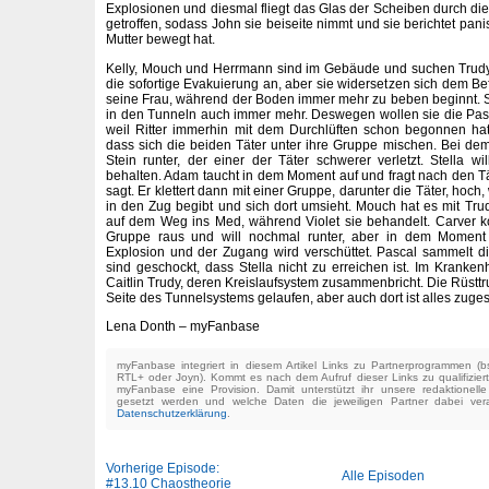
Explosionen und diesmal fliegt das Glas der Scheiben durch die
getroffen, sodass John sie beiseite nimmt und sie berichtet pani
Mutter bewegt hat.
Kelly, Mouch und Herrmann sind im Gebäude und suchen Trudy
die sofortige Evakuierung an, aber sie widersetzen sich dem Bef
seine Frau, während der Boden immer mehr zu beben beginnt. 
in den Tunneln auch immer mehr. Deswegen wollen sie die Pas
weil Ritter immerhin mit dem Durchlüften schon begonnen hat
dass sich die beiden Täter unter ihre Gruppe mischen. Bei dem 
Stein runter, der einer der Täter schwerer verletzt. Stella 
behalten. Adam taucht in dem Moment auf und fragt nach den Tä
sagt. Er klettert dann mit einer Gruppe, darunter die Täter, hoc
in den Zug begibt und sich dort umsieht. Mouch hat es mit Trud
auf dem Weg ins Med, während Violet sie behandelt. Carver k
Gruppe raus und will nochmal runter, aber in dem Moment
Explosion und der Zugang wird verschüttet. Pascal sammelt d
sind geschockt, dass Stella nicht zu erreichen ist. Im Kran
Caitlin Trudy, deren Kreislaufsystem zusammenbricht. Die Rüsttru
Seite des Tunnelsystems gelaufen, aber auch dort ist alles zuges
Lena Donth – myFanbase
myFanbase integriert in diesem Artikel Links zu Partnerprogrammen 
RTL+ oder Joyn). Kommt es nach dem Aufruf dieser Links zu qualifizier
myFanbase eine Provision. Damit unterstützt ihr unsere redaktionell
gesetzt werden und welche Daten die jeweiligen Partner dabei verar
Datenschutzerklärung
.
Vorherige Episode:
Alle Episoden
#13.10 Chaostheorie