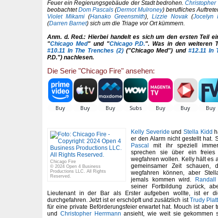
Feuer ein Regierungsgebäude der Stadt bedrohen.
Christopher
beobachtet
Dom Pascals
(
Dermot Mulroney
) berufliches Auftre
Violet Mikami
(
Hanako Greensmith
),
Lizzie Novak
(
Jocelyn
(
Darren Barnet
) sich um die Triage vor Ort kümmern.
Anm. d. Red.: Hierbei handelt es sich um den ersten Teil 
"
Chicago Med
" und "
Chicago P.D.
". Was in den weiteren Te
#10.11 In The Trenches (2)
("Chicago Med") und
#12.11 In 
P.D.") nachlesen.
Die Serie "Chicago Fire" ansehen:
Kelly Severide
und
Stella Kidd
h
er den Alarm nicht gestellt hat. 
Pascal
mit ihr speziell imme
sprechen sie über ein freie
wegfahren wollen. Kelly hält es 
Chicago Fire
gemeinsamer Zeit schauen, d
© 2024 Open 4 Business
Productions LLC. All Rights
wegfahren können, aber Stell
Reserved.
jemals kommen wird.
Randall
seiner Fortbildung zurück, ab
Lieutenant in der Bar als Erster aufgeben wollte, ist er 
durchgefahren. Jetzt ist er erschöpft und zusätzlich ist
Trudy Platt
für eine private Beförderungsfeier erwartet hat. Mouch ist aber t
und
Christopher Herrmann
ansieht, wie weit sie gekommen 