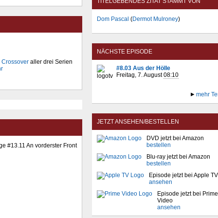
TITELGEBENDES ZITAT STAMMT VON
Dom Pascal
(
Dermot Mulroney
)
NÄCHSTE EPISODE
n
Crossover
aller drei Serien
#8.03 Aus der Hölle
r
Freitag, 7. August
08:10
mehr Te
JETZT ANSEHEN/BESTELLEN
DVD jetzt bei Amazon
bestellen
ge #13.11 An vorderster Front
Blu-ray jetzt bei Amazon
bestellen
Episode jetzt bei Apple TV
ansehen
Episode jetzt bei Prime
Video
ansehen