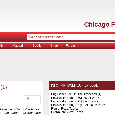
Chicago F
ller
Magazin
Spoiler
Shop
Forum
(1)
INFORMATIONEN ZUR EPISODE
Englischer Titel: In The Trenches (1)
Erstausstrahlung (
US
): 29.01.2025
0
Erstausstrahlung (
DE
): kein Termin
Erstausstrahlung (Pay-TV): 16.06.2025
Regie: Reza Tabrizi
ließen sich die Ersthelfer von
Drehbuch: Victor Teran
on und daraus entstehendes