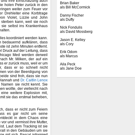
ge und ihre Einschätzung auch
Brian Baker
ie holen Peter zurück in den
als Bill McCormick
dringen weiter zum Feuer vor
r Drehleiter eine Korbtrage
Danny Fischer
on Violet, Lizzie und John
als Duffy
 sterben kann, weil sie noch
 sie selbst ins Krankenhaus
Nick Fondulis
halten.
als David Mossberg
lles koordiniert werden kann.
Jason E. Kelley
n bedauernd aufklären, dass
als Cory
ste ist zehn Minuten entfernt.
l Druck auf der Leitung, dass
Erik Odom
Chicago Med werden derweil
als Marcus
ach Mr. Milken, der auf ein
ss er zurück muss, weil er um
Aila Peck
, dass er so schnell nicht
als Jane Doe
en von der Beerdigung von
beide sind froh, dass sie nun
. Hannah und
Dr. Caitlin Lenox
 Namen sie nicht kennt. Sie
n wollte, der vielleicht nach
 eine weitere Explosion mit,
amit sie das erstmal beheben,
ch, dass er nicht zum Feiern
ass es gar nicht um seine
entdeckt in dem Chaos eine
e vor und vermisst ihre Mutter,
st. Laut dem Tracking ist sie
erall in den Gebäuden um sie
e mit sich. Pascal informiert