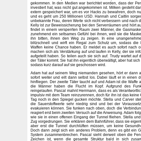
gekommen. In den Medien war berichtet worden, dass der Pe
investiert hat, was nicht gut angekommen ist. Milken gesteht da
extern gespeichert war, um es vor Hacks zu bewahren, doch n
und es geht um 250 Millionen USD. Hannah und Caitlin sorgen
unbekannte Frau, deren Werte sich nicht verbessern und nach d
Kelly ist zur Beweissicherung bei den Serverräumen und hört au
findet in einem versperrten Raum zwei Männer, die Gasmask
zunehmend ein seltsames Gefühl bei ihnen, weil sie die Mask
ihn bitten, ihnen den Weg zu zeigen. In eine unangenehme S
blitzschnell und wirft ein Regal zum Schutz um, sodass die
Waffen keine Chance haben. Er meldet es auch sofort nach 
machen sich als Verstärkung auf und laufen in Kelly, der sie inf
aufgeteilt haben. So teilen auch sie sich auf. Trudy wartet auf
der Täter kommt. Sie hat ihn eigentlich überwältigt, aber hat sic
sodass kurz darauf auf sie geschossen wird.
Adam hat auf seinem Weg niemanden gesehen, hört er dann abe
sofort weiter und eilt dann selbst los. Dabei läuft er in einen
hinfliegen. Der zweite Täter taucht auf und Adam ist die Waffe
die Männer haben die Flucht im Kopf. Aufgrund des Funk
reingelaufen. Pascal mahnt Herrmann, dass es als Verantwortlich
impulsiv mit dem Team reinzurennen, doch für ihn ist das keine
Tag noch in den Spiegel gucken möchte. Stella und Carver stel
die Sauerstoffwerte sehr niedrig sind und bei der Vorauss
evakuieren können. Sie funken nach oben, doch die Verbindung 
reagiert erst beim zweiten Versuch auf die Anweisung. Adam folgt
wie sie in einen offenen Eingang der Tunnel fliehen. Stella un
Zug vorgedrungen. Sie erklären dem Bahnführer, dass sie eigent
aber erst die Tunnel durchlüften müssen, um keine Gesundh
Doch dann zeigt sich ein anderes Problem, denn es gibt ein G
System zusammenbrechen. Pascal sieht derweil oben die Fens
Zeichen ist, wenn die gesamte Struktur bald in sich zusam