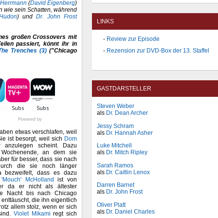
 Herrmann
(
David Eigenberg
)
ten wie sein Schatten, während
 Hudon
) und
Dr. John Frost
LINKS
eines großen Crossovers mit
Review zur Episode
ilen passiert, könnt ihr in
The Trenches (3)
("Chicago
Rezension zur DVD-Box der 13. Staffel
GASTDARSTELLER
Steven Weber
als
Dr. Dean Archer
Powered by
Jessy Schram
aben etwas verschlafen, weil
als
Dr. Hannah Asher
Sie ist besorgt, weil sich
Dom
r anzulegen scheint. Dazu
Luke Mitchell
s Wochenende, an dem sie
als
Dr. Mitch Ripley
aber für besser, dass sie nach
Sarah Ramos
urch die sie noch länger
als
Dr. Caitlin Lenox
a bezweifelt, dass es dazu
 'Mouch' McHolland
ist von
Darren Barnet
er da er nicht als ältester
als
Dr. John Frost
die Nacht bis nach Chicago
enttäuscht, die ihn eigentlich
Oliver Platt
rotz allem stolz, wenn er sich
als
Dr. Daniel Charles
sind.
Violet Mikami
regt sich