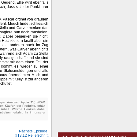
 Gegend. Ellie wird ebenfalls
sch, dass sich der Punkt ihrer
. Pascal ordnet von draußen
ehl. Mouch findet schließlich
Stella und Carver merken das
sagiere nun doch rausholen,
. Dabei bemerken sie nicht,
Hochklettern knallt aber ein
will die anderen noch im Zug
tern, was Carver aber nichts
h, während sich Adam zu Stella
y rausgeschafft und sie sind
ommt mit dem einen Teil der
 kommt es wieder zu einer
ie Statusmeldungen und alle
kenhaus übernehmen Mitch und
ppe mit Kelly ist zur anderen
chüttet.
(bspw. Amazon, Apple TV, WOW,
ten Käufen der Produkte, erhält
e Arbeit. Welche Cookies dabei
beiten, erfahrt ihr in unserer
Nächste Episode:
#13.12 Reliefschnitt