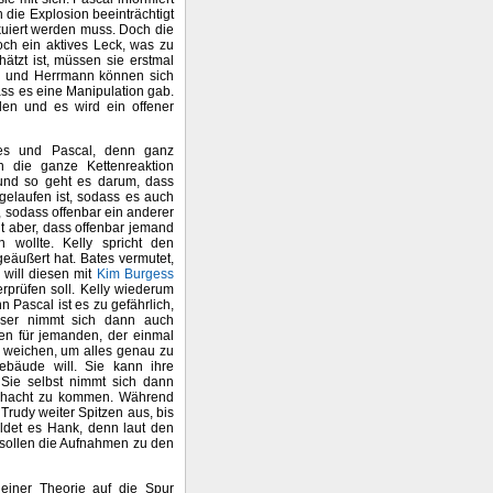
 die Explosion beeinträchtigt
uiert werden muss. Doch die
och ein aktives Leck, was zu
ätzt ist, müssen sie erstmal
lly und Herrmann können sich
ss es eine Manipulation gab.
rden und es wird ein offener
tes und Pascal, denn ganz
n die ganze Kettenreaktion
und so geht es darum, dass
gelaufen ist, sodass es auch
 sodass offenbar ein anderer
ht aber, dass offenbar jemand
wollte. Kelly spricht den
eäußert hat. Bates vermutet,
 will diesen mit
Kim Burgess
rprüfen soll. Kelly wiederum
 Pascal ist es zu gefährlich,
ieser nimmt sich dann auch
en für jemanden, der einmal
te weichen, um alles genau zu
gebäude will. Sie kann ihre
. Sie selbst nimmt sich dann
Schacht zu kommen. Während
rudy weiter Spitzen aus, bis
eldet es Hank, denn laut den
 sollen die Aufnahmen zu den
einer Theorie auf die Spur