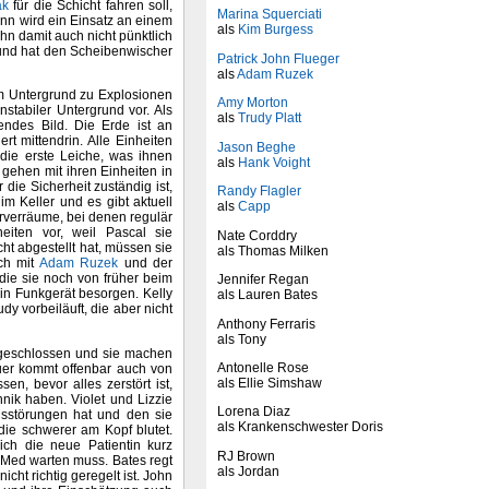
ak
für die Schicht fahren soll,
Marina Squerciati
Dann wird ein Einsatz an einem
als
Kim Burgess
ohn damit auch nicht pünktlich
 und hat den Scheibenwischer
Patrick John Flueger
als
Adam Ruzek
s im Untergrund zu Explosionen
Amy Morton
stabiler Untergrund vor. Als
als
Trudy Platt
rendes Bild. Die Erde ist an
t mittendrin. Alle Einheiten
Jason Beghe
 die erste Leiche, was ihnen
als
Hank Voight
 gehen mit ihren Einheiten in
ie Sicherheit zuständig ist,
Randy Flagler
m Keller und es gibt aktuell
als
Capp
rverräume, bei denen regulär
eiten vor, weil Pascal sie
Nate Corddry
t abgestellt hat, müssen sie
als Thomas Milken
ch mit
Adam Ruzek
und der
, die sie noch von früher beim
Jennifer Regan
ein Funkgerät besorgen. Kelly
als Lauren Bates
dy vorbeiläuft, die aber nicht
Anthony Ferraris
als Tony
angeschlossen und sie machen
Antonelle Rose
uer kommt offenbar auch von
als Ellie Simshaw
en, bevor alles zerstört ist,
nik haben. Violet und Lizzie
Lorena Diaz
sstörungen hat und den sie
als Krankenschwester Doris
die schwerer am Kopf blutet.
ich die neue Patientin kurz
RJ Brown
s Med warten muss. Bates regt
als Jordan
icht richtig geregelt ist. John