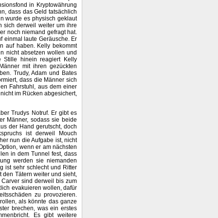
nsionsfond in Kryptowährung
nn, dass das Geld tatsächlich
un wurde es physisch geklaut
 sich derweil weiter um ihre
er noch niemand gefragt hat.
f einmal laute Geräusche. Er
en auf haben. Kelly bekommt
en nicht absetzen wollen und
tille hinein reagiert Kelly
 Männer mit ihren gezückten
oben. Trudy, Adam und Bates
ormiert, dass die Männer sich
 den Fahrstuhl, aus dem einer
h nicht im Rücken abgesichert,
r Trudys Notruf. Er gibt es
 der Männer, sodass sie beide
 aus der Hand gerutscht, doch
spruchs ist derweil Mouch
er nun die Aufgabe ist, nicht
 Option, wenn er am nächsten
len in dem Tunnel fest, dass
etzung werden sie niemanden
ist sehr schlecht und Ritter
 den Tätern weiter und sieht,
d Carver sind derweil bis zum
lich evakuieren wollen, dafür
eitsschäden zu provozieren.
rollen, als könnte das ganze
ter brechen, was ein erstes
menbricht. Es gibt weitere