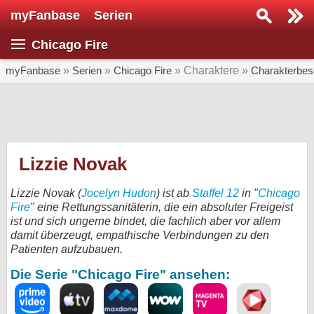
myFanbase
Serien
Serie suchen...
Chicago Fire
Home
SERIEN
myFanbase
»
Serien
»
Chicago Fire
» Charaktere »
Charakterbes
Serien
Kolumnen
Interviews
Lizzie Novak
Veranstaltungen
Lizzie Novak (
Jocelyn Hudon
) ist ab
Staffel 12
in "
Chicago
KULTUR
Fire
" eine Rettungssanitäterin, die ein absoluter Freigeist
ist und sich ungerne bindet, die fachlich aber vor allem
Specials
damit überzeugt, empathische Verbindungen zu den
Patienten aufzubauen.
SERVICE
Die Serie "Chicago Fire" ansehen:
Gewinnspiele
Forum