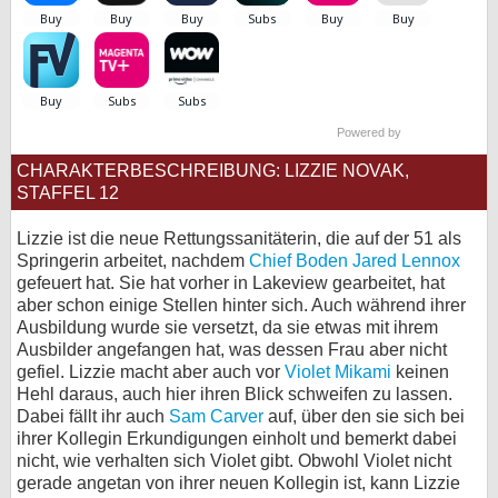
bei X
bei Facebook
Powered by
Kontakt
CHARAKTERBESCHREIBUNG: LIZZIE NOVAK,
STAFFEL 12
Nutzungsbedingungen
Lizzie ist die neue Rettungssanitäterin, die auf der 51 als
Datenschutz
Springerin arbeitet, nachdem
Chief Boden
Jared Lennox
gefeuert hat. Sie hat vorher in Lakeview gearbeitet, hat
Cookie-Einstellungen
aber schon einige Stellen hinter sich. Auch während ihrer
Ausbildung wurde sie versetzt, da sie etwas mit ihrem
Impressum
Ausbilder angefangen hat, was dessen Frau aber nicht
gefiel. Lizzie macht aber auch vor
Violet Mikami
keinen
Desktop-Ansicht
Hehl daraus, auch hier ihren Blick schweifen zu lassen.
myFanbase
Dabei fällt ihr auch
Sam Carver
auf, über den sie sich bei
ihrer Kollegin Erkundigungen einholt und bemerkt dabei
nicht, wie verhalten sich Violet gibt. Obwohl Violet nicht
gerade angetan von ihrer neuen Kollegin ist, kann Lizzie