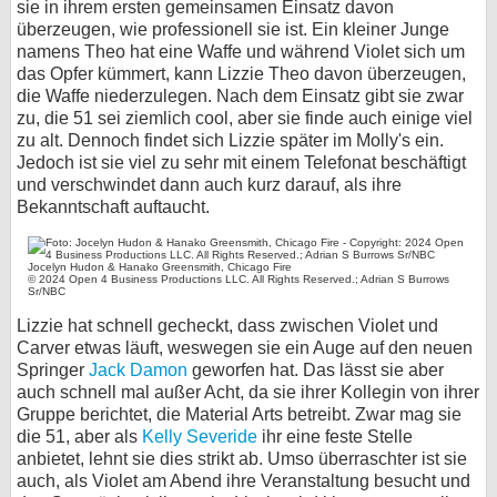
sie in ihrem ersten gemeinsamen Einsatz davon
überzeugen, wie professionell sie ist. Ein kleiner Junge
namens Theo hat eine Waffe und während Violet sich um
das Opfer kümmert, kann Lizzie Theo davon überzeugen,
die Waffe niederzulegen. Nach dem Einsatz gibt sie zwar
zu, die 51 sei ziemlich cool, aber sie finde auch einige viel
zu alt. Dennoch findet sich Lizzie später im Molly's ein.
Jedoch ist sie viel zu sehr mit einem Telefonat beschäftigt
und verschwindet dann auch kurz darauf, als ihre
Bekanntschaft auftaucht.
Jocelyn Hudon & Hanako Greensmith, Chicago Fire
© 2024 Open 4 Business Productions LLC. All Rights Reserved.; Adrian S Burrows
Sr/NBC
Lizzie hat schnell gecheckt, dass zwischen Violet und
Carver etwas läuft, weswegen sie ein Auge auf den neuen
Springer
Jack Damon
geworfen hat. Das lässt sie aber
auch schnell mal außer Acht, da sie ihrer Kollegin von ihrer
Gruppe berichtet, die Material Arts betreibt. Zwar mag sie
die 51, aber als
Kelly Severide
ihr eine feste Stelle
anbietet, lehnt sie dies strikt ab. Umso überraschter ist sie
auch, als Violet am Abend ihre Veranstaltung besucht und