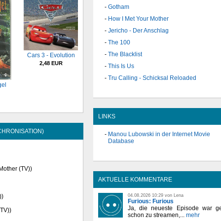
Gotham
How I Met Your Mother
Jericho - Der Anschlag
The 100
The Blacklist
Cars 3 - Evolution
2,48 EUR
This Is Us
Tru Calling - Schicksal Reloaded
gel
LINKS
CHRONISATION)
Manou Lubowski in der Internet Movie
Database
 Mother (TV))
AKTUELLE KOMMENTARE
04.08.2026 10:29 von Lena
))
Furious: Furious
Ja, die neueste Episode war ge
(TV))
schon zu streamen,...
mehr