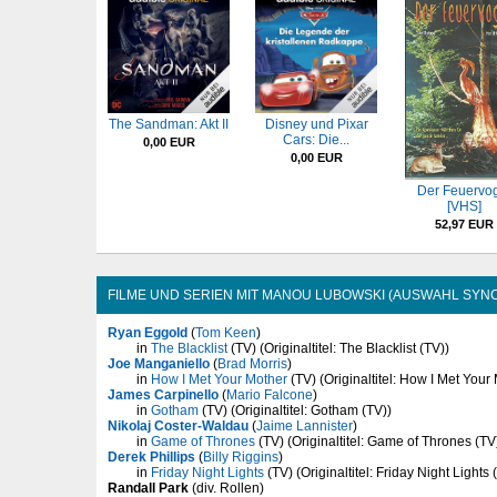
The Sandman: Akt II
Disney und Pixar
Cars: Die...
0,00 EUR
0,00 EUR
Der Feuervo
[VHS]
52,97 EUR
FILME UND SERIEN MIT MANOU LUBOWSKI (AUSWAHL SYN
Ryan Eggold
(
Tom Keen
)
in
The Blacklist
(TV) (Originaltitel: The Blacklist (TV))
Joe Manganiello
(
Brad Morris
)
in
How I Met Your Mother
(TV) (Originaltitel: How I Met Your
James Carpinello
(
Mario Falcone
)
in
Gotham
(TV) (Originaltitel: Gotham (TV))
Nikolaj Coster-Waldau
(
Jaime Lannister
)
in
Game of Thrones
(TV) (Originaltitel: Game of Thrones (TV
Derek Phillips
(
Billy Riggins
)
in
Friday Night Lights
(TV) (Originaltitel: Friday Night Lights 
Randall Park
(div. Rollen)