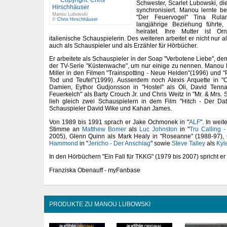
Schwester, Scarlet Lubowski, di
synchronisiert. Manou lernte b
Manou Lubowski
"Der Feuervogel" Tina Rula
©
Chris Hirschhäuser
langjährige Beziehung führte,
heiratet. Ihre Mutter ist Or
italienische Schauspielerin. Des weiteren arbeitet er nicht nur
auch als Schauspieler und als Erzähler für Hörbücher.
Er arbeitete als Schauspieler in der Soap "Verbotene Liebe", d
der TV-Serie "Küstenwache", um nur einige zu nennen. Manou 
Miller in den Filmen "Trainspotting - Neue Helden"(1996) und 
Tod und Teufel"(1999). Ausserdem noch Alexis Arquette in "
Damien, Eythor Gudjonsson in "Hostel" als Oli, David Tenna
Feuerkelch" als Barty Crouch Jr. und Chris Weitz in "Mr. & Mrs. 
lieh gleich zwei Schauspielern in dem Film "Hitch - Der Dat
Schauspieler David Wike und Kahan James.
Von 1989 bis 1991 sprach er Jake Ochmonek in "
ALF
". In wei
Stimme an
Matthew Bomer
als
Luc Johnston
in "
Tru Calling 
2005), Glenn Quinn als Mark Healy in "Roseanne" (1988-97), 
Hammond
in "
Jericho - Der Anschlag
" sowie
Steve Talley
als
Kyl
In den Hörbüchern "Ein Fall für TKKG" (1979 bis 2007) spricht er 
Franziska Obenauff - myFanbase
PRODUKTE ZU MANOU LUBOWSKI