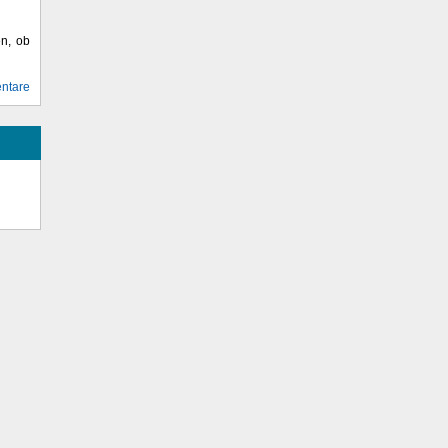
en, ob
ntare