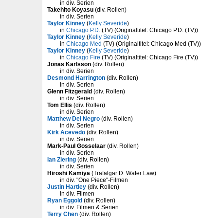
in div. Serien
Takehito Koyasu
(div. Rollen)
in div. Serien
Taylor Kinney
(
Kelly Severide
)
in
Chicago P.D.
(TV) (Originaltitel: Chicago P.D. (TV))
Taylor Kinney
(
Kelly Severide
)
in
Chicago Med
(TV) (Originaltitel: Chicago Med (TV))
Taylor Kinney
(
Kelly Severide
)
in
Chicago Fire
(TV) (Originaltitel: Chicago Fire (TV))
Jonas Karlsson
(div. Rollen)
in div. Serien
Desmond Harrington
(div. Rollen)
in div. Serien
Glenn Fitzgerald
(div. Rollen)
in div. Serien
Tom Ellis
(div. Rollen)
in div. Serien
Matthew Del Negro
(div. Rollen)
in div. Serien
Kirk Acevedo
(div. Rollen)
in div. Serien
Mark-Paul Gosselaar
(div. Rollen)
in div. Serien
Ian Ziering
(div. Rollen)
in div. Serien
Hiroshi Kamiya
(Trafalgar D. Water Law)
in div. "One Piece"-Filmen
Justin Hartley
(div. Rollen)
in div. Filmen
Ryan Eggold
(div. Rollen)
in div. Filmen & Serien
Terry Chen
(div. Rollen)