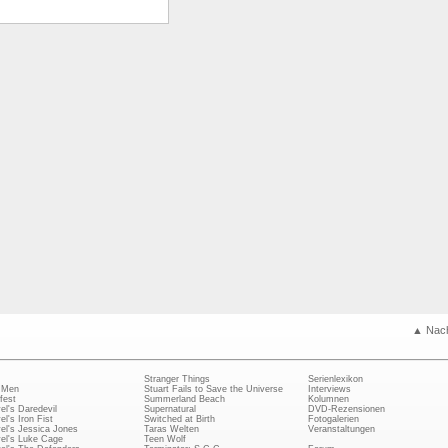
▲ Nac
Stranger Things
Serienlexikon
 Men
Stuart Fails to Save the Universe
Interviews
fest
Summerland Beach
Kolumnen
el's Daredevil
Supernatural
DVD-Rezensionen
el's Iron Fist
Switched at Birth
Fotogalerien
el's Jessica Jones
Taras Welten
Veranstaltungen
el's Luke Cage
Teen Wolf