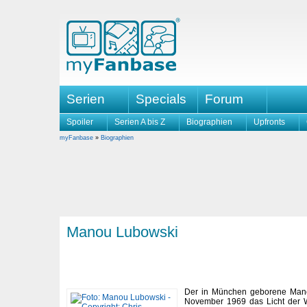
Serien
Specials
Forum
Spoiler
Serien A bis Z
Biographien
Upfronts
myFanbase
»
Biographien
Manou Lubowski
Der in München geborene Mano
November 1969 das Licht der We