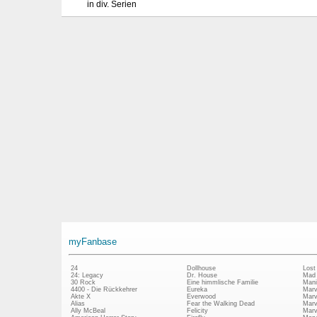
in div. Serien
myFanbase
24
Dollhouse
Lost
24: Legacy
Dr. House
Mad
30 Rock
Eine himmlische Familie
Mani
4400 - Die Rückkehrer
Eureka
Marv
Akte X
Everwood
Marv
Alias
Fear the Walking Dead
Marv
Ally McBeal
Felicity
Marv