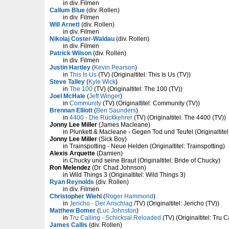
in div. Filmen
Callum Blue
(div. Rollen)
in div. Filmen
Will Arnett
(div. Rollen)
in div. Filmen
Nikolaj Coster-Waldau
(div. Rollen)
in div. Filmen
Patrick Wilson
(div. Rollen)
in div. Filmen
Justin Hartley
(
Kevin Pearson
)
in
This Is Us
(TV) (Originaltitel: This Is Us (TV))
Steve Talley
(
Kyle Wick
)
in
The 100
(TV) (Originaltitel: The 100 (TV))
Joel McHale
(
Jeff Winger
)
in
Community
(TV) (Originaltitel: Community (TV))
Brennan Elliott
(
Ben Saunders
)
in
4400 - Die Rückkehrer
(TV) (Originaltitel: The 4400 (TV))
Jonny Lee Miller
(James Macleane)
in Plunkett & Macleane - Gegen Tod und Teufel (Originaltite
Jonny Lee Miller
(Sick Boy)
in Trainspotting - Neue Helden (Originaltitel: Trainspotting)
Alexis Arquette
(Damien)
in Chucky und seine Braut (Originaltitel: Bride of Chucky)
Ron Melendez
(Dr. Chad Johnson)
in Wild Things 3 (Originaltitel: Wild Things 3)
Ryan Reynolds
(div. Rollen)
in div. Filmen
Christopher Wiehl
(
Roger Hammond
)
in
Jericho - Der Anschlag
/TV) (Originaltitel: Jericho (TV))
Matthew Bomer
(
Luc Johnston
)
in
Tru Calling - Schicksal Reloaded
(TV) (Originaltitel: Tru C
James Callis
(div. Rollen)