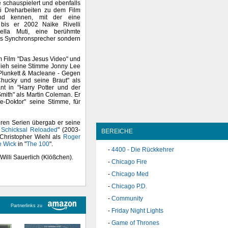
e schauspielert und ebenfalls
ei Dreharbeiten zu dem Film
nd kennen, mit der eine
 bis er 2002 Naike Rivelli
nella Muti, eine berühmte
 als Synchronsprecher sondern
em Film "Das Jesus Video" und
lieh seine Stimme Jonny Lee
"Plunkett & Macleane - Gegen
Chucky und seine Braut" als
nt in "Harry Potter und der
Smith" als Martin Coleman. Er
e-Doktor" seine Stimme, für
teren Serien übergab er seine
- Schicksal Reloaded
" (2003-
BEREICHE
Christopher Wiehl als
Roger
e Wick
in "
The 100
".
4400 - Die Rückkehrer
Willi Sauerlich (Klößchen).
Chicago Fire
Chicago Med
Chicago P.D.
Community
Partnerlinks zu
Friday Night Lights
Game of Thrones