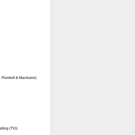
l: Plunkett & Macleane)
alling (TV))