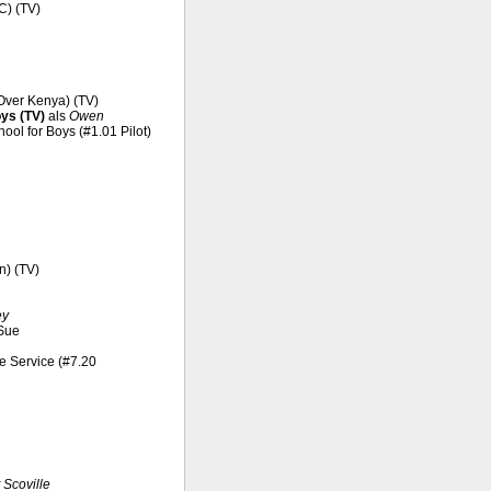
C) (TV)
 Over Kenya) (TV)
ys (TV)
als
Owen
hool for Boys (#1.01 Pilot)
n) (TV)
ey
 Sue
ve Service (#7.20
 Scoville