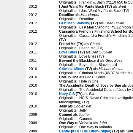
Originaltitel: Franklin & Bash (#2.10 650 to SL
2012
I Just Want My Pants Back (TV)
als
Brett
Originaltitel: I Just Want My Pants Back (TV)
2012
Deadline
als
Matt Harper
Originaltitel: Deadline
2012
Last Man Standing
(TV)
als
Chad Bickle
Originaltitel: Last Man Standing (#1.12 Moon
2012
Cassandra French's Finishing School for Bo
Originaltitel: Cassandra French's Finishing Sc
(TV)
2012
Friend Me (TV)
als
Chuck
Originaltitel: Friend Me (TV)
2011
Love Bites
(TV)
als
Dan Sullivan
Originaltitel: Love Bites (TV)
2011
Beyond the Blackboard
als
Greg Bess
Originaltitel: Beyond the Blackboard
2010
Criminal Minds
(TV)
als
Michael Kosina
Originaltitel: Criminal Minds (#6.07 Middle Ma
2010
Hole in One
als
Eric P. Keller
Originaltitel: Hole in One
2010
The Accidental Death of Joey by Sue
als
Jo
Originaltitel: The Accidental Death of Joey by
2010
Navy CIS
(TV)
als
Bill
Originaltitel: NCIS: Naval Criminal Investigati
Moonlighting) (TV)
2010
Jelly
als
Cooler Typ
Originaltitel: Jelly
2009
Canned
als
Topher
Originaltitel: Canned
2009
One Way to Valhalla
als
John
Originaltitel: One Way to Valhalla
2009
Castle
(
#1.03 Die Eliten-Clique
) (TV)
als
Kent