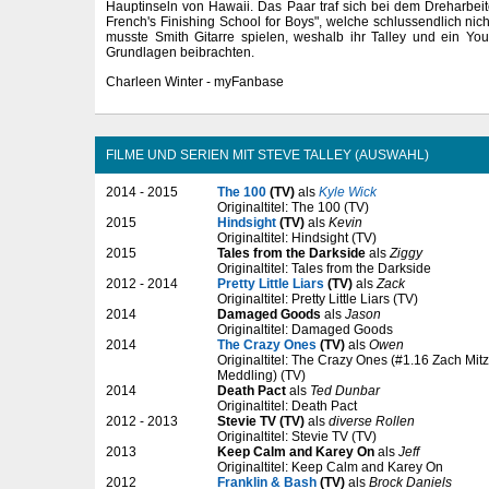
Hauptinseln von Hawaii. Das Paar traf sich bei dem Dreharbe
French's Finishing School for Boys", welche schlussendlich nicht
musste Smith Gitarre spielen, weshalb ihr Talley und ein Yout
Grundlagen beibrachten.
Charleen Winter - myFanbase
FILME UND SERIEN MIT STEVE TALLEY (AUSWAHL)
2014 - 2015
The 100
(TV)
als
Kyle Wick
Originaltitel: The 100 (TV)
2015
Hindsight
(TV)
als
Kevin
Originaltitel: Hindsight (TV)
2015
Tales from the Darkside
als
Ziggy
Originaltitel: Tales from the Darkside
2012 - 2014
Pretty Little Liars
(TV)
als
Zack
Originaltitel: Pretty Little Liars (TV)
2014
Damaged Goods
als
Jason
Originaltitel: Damaged Goods
2014
The Crazy Ones
(TV)
als
Owen
Originaltitel: The Crazy Ones (#1.16 Zach Mi
Meddling) (TV)
2014
Death Pact
als
Ted Dunbar
Originaltitel: Death Pact
2012 - 2013
Stevie TV (TV)
als
diverse Rollen
Originaltitel: Stevie TV (TV)
2013
Keep Calm and Karey On
als
Jeff
Originaltitel: Keep Calm and Karey On
2012
Franklin & Bash
(TV)
als
Brock Daniels