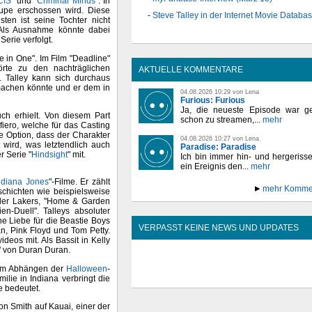
CIS
" und "
Criminal Minds
". In
tlupe erschossen wird. Diese
Steve Talley in der Internet Movie Databa
en ist seine Tochter nicht
. Als Ausnahme könnte dabei
 Serie verfolgt.
e in One". Im Film "Deadline"
örte zu den nachträglichen
AKTUELLE KOMMENTARE
. Talley kann sich durchaus
machen könnte und er dem in
04.08.2026 10:29 von Lena
Furious: Furious
Ja, die neueste Episode war ge
uch erhielt. Von diesem Part
schon zu streamen,...
mehr
iero, welche für das Casting
ie Option, dass der Charakter
04.08.2026 10:27 von Lena
 wird, was letztendlich auch
Paradise: Paradise
r Serie "
Hindsight
" mit.
Ich bin immer hin- und hergeriss
ein Ereignis den...
mehr
ndiana Jones
"-Filme. Er zählt
mehr Komme
schichten wie beispielsweise
l der Lakers, "Home & Garden
n-Duell". Talleys absoluter
ne Liebe für die Beastie Boys
VERPASST KEINE NEWS UND UPDATES
n, Pink Floyd und Tom Petty.
eos mit. Als Bassit in Kelly
' von Duran Duran.
 dem Abhängen der
Halloween
-
lie in Indiana verbringt die
e bedeutet.
on Smith auf Kauai, einer der