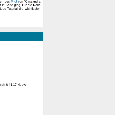
iten des
Pilot
von "Cassandra
 in Serie ging. Für die Rolle
ube-Tutorial die wichtigsten
tzvah & #1.17 Heavy