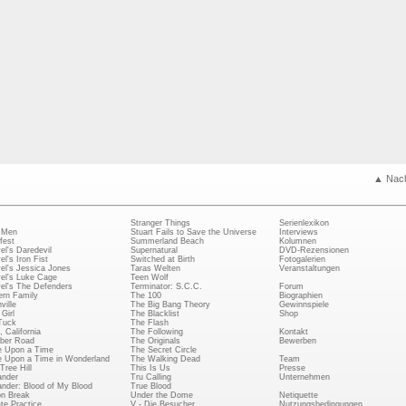
▲ Nac
Stranger Things
Serienlexikon
 Men
Stuart Fails to Save the Universe
Interviews
fest
Summerland Beach
Kolumnen
el's Daredevil
Supernatural
DVD-Rezensionen
el's Iron Fist
Switched at Birth
Fotogalerien
el's Jessica Jones
Taras Welten
Veranstaltungen
el's Luke Cage
Teen Wolf
el's The Defenders
Terminator: S.C.C.
Forum
rn Family
The 100
Biographien
ville
The Big Bang Theory
Gewinnspiele
Girl
The Blacklist
Shop
Tuck
The Flash
, California
The Following
Kontakt
ber Road
The Originals
Bewerben
 Upon a Time
The Secret Circle
 Upon a Time in Wonderland
The Walking Dead
Team
Tree Hill
This Is Us
Presse
ander
Tru Calling
Unternehmen
ander: Blood of My Blood
True Blood
on Break
Under the Dome
Netiquette
ate Practice
V - Die Besucher
Nutzungsbedingungen