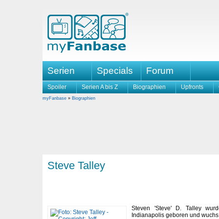
Serien
Specials
Forum
Spoiler
Serien A bis Z
Biographien
Upfronts
myFanbase
»
Biographien
Steve Talley
Steven 'Steve' D. Talley wu
Indianapolis geboren und wuchs 