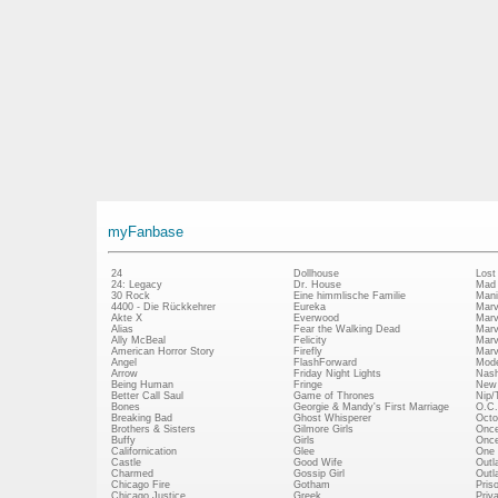
myFanbase
24
Dollhouse
Lost
24: Legacy
Dr. House
Mad
30 Rock
Eine himmlische Familie
Mani
4400 - Die Rückkehrer
Eureka
Marv
Akte X
Everwood
Marv
Alias
Fear the Walking Dead
Marv
Ally McBeal
Felicity
Marv
American Horror Story
Firefly
Marv
Angel
FlashForward
Mode
Arrow
Friday Night Lights
Nash
Being Human
Fringe
New 
Better Call Saul
Game of Thrones
Nip/
Bones
Georgie & Mandy's First Marriage
O.C.
Breaking Bad
Ghost Whisperer
Octo
Brothers & Sisters
Gilmore Girls
Once
Buffy
Girls
Once
Californication
Glee
One 
Castle
Good Wife
Outl
Charmed
Gossip Girl
Outl
Chicago Fire
Gotham
Pris
Chicago Justice
Greek
Priv