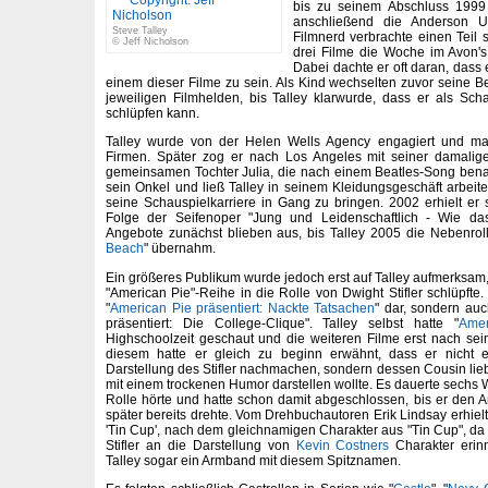
bis zu seinem Abschluss 1999
anschließend die Anderson Uni
Steve Talley
Filmnerd verbrachte einen Teil 
© Jeff Nicholson
drei Filme die Woche im Avon'
Dabei dachte er oft daran, dass 
einem dieser Filme zu sein. Als Kind wechselten zuvor seine 
jeweiligen Filmhelden, bis Talley klarwurde, dass er als Scha
schlüpfen kann.
Talley wurde von der Helen Wells Agency engagiert und mac
Firmen. Später zog er nach Los Angeles mit seiner damalig
gemeinsamen Tochter Julia, die nach einem Beatles-Song benan
sein Onkel und ließ Talley in seinem Kleidungsgeschäft arbeit
seine Schauspielkarriere in Gang zu bringen. 2002 erhielt er s
Folge der Seifenoper "Jung und Leidenschaftlich - Wie das
Angebote zunächst blieben aus, bis Talley 2005 die Nebenrol
Beach
" übernahm.
Ein größeres Publikum wurde jedoch erst auf Talley aufmerksam, a
"American Pie"-Reihe in die Rolle von Dwight Stifler schlüpfte. 
"
American Pie präsentiert: Nackte Tatsachen
" dar, sondern auc
präsentiert: Die College-Clique". Talley selbst hatte "
Amer
Highschoolzeit geschaut und die weiteren Filme erst nach se
diesem hatte er gleich zu beginn erwähnt, dass er nicht e
Darstellung des Stifler nachmachen, sondern dessen Cousin lieb
mit einem trockenen Humor darstellen wollte. Es dauerte sechs 
Rolle hörte und hatte schon damit abgeschlossen, bis er den A
später bereits drehte. Vom Drehbuchautoren Erik Lindsay erhiel
'Tin Cup', nach dem gleichnamigen Charakter aus "Tin Cup", da T
Stifler an die Darstellung von
Kevin Costners
Charakter erinn
Talley sogar ein Armband mit diesem Spitznamen.