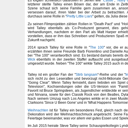
Es folgten schließlich Gastrollen in Serien wie "
Castle
", "
Navy 
letzterer stellte Talley einen Bösen dar, der am Ende in Zei
Szene schaut sich seine Familie gern zusammen an, ansonst
versessen darauf, ihren Vater bei der Arbeit zu betrachten
durchaus seine Rolle in "
Pretty Little Liars
" gelten, da Julia diese
Zu seinen Filmprojekten zählen Rollen in "Death Pact" und "Hol
wird Talley ebenfalls als Co-Produzent genannt, dies geh
Verhandlungen, nachdem er den Part als Matt Harper erhielt
vorstellen, dass er ihm das Schreiben und Produzieren Spaß 
Zukunft nachgeht.
2014 sprach Talley für eine Rolle in "
The 100
" vor, die er a
erzählten ihnen seine Freunde Barb Fiorentino und Danielle Auf
bei "The 100" verantwortlich sind. Es bestand damals bereits d
Wick
ebenfalls in der zweiten Staffel auftaucht und ausgebaut
umgesetzt wurde. Neben "The 100" wirkte Talley 2015 auch in de
Talley ist ein großer Fan der "
Stirb langsam
"-Reihe und der "
I
sich nicht zu den Leseratten und bevorzugt nicht-fiktionale Ge
"Going Clear". Wenn Talley fernsieht, dann liebsten ein Spie
Television", Kochsendungen oder die US-Version von "Familie
Favorit ist Bruce Springsteen, als Jugendlicher entdeckte er sei
und Nirvana, sowie für den Classik Rock von den Beatles, Dyla
Nach seinem Umzug nach Los Angeles wirkte er in zwei Musikvid
Clarksons 'Since U Been Gone' und in 'What Happens Tomorrow
Weihnachten
ist für Talley ein besonderes Fest, gleich nach
Dekoration wird der Weihnachtsschmuck angebracht. Seine Fami
Feiertage beieinander, was vor allem viel gutes Essen und Spiel
Im Juli 2015 heirate Steve Talley seine Schauspielkollegin Lynd