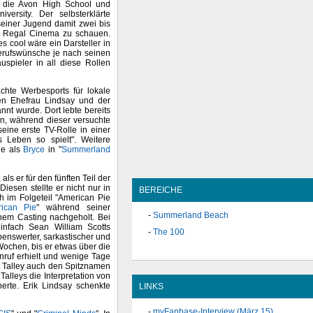
 die Avon High School und
versity. Der selbsterklärte
seiner Jugend damit zwei bis
s Regal Cinema zu schauen.
es cool wäre ein Darsteller in
Berufswünsche je nach seinen
uspieler in all diese Rollen
hte Werbesports für lokale
en Ehefrau Lindsay und der
nt wurde. Dort lebte bereits
en, während dieser versuchte
eine erste TV-Rolle in einer
 Leben so spielt". Weitere
le als
Bryce
in "
Summerland
ls er für den fünften Teil der
Diesen stellte er nicht nur in
BEREICHE
h im Folgeteil "American Pie
ican Pie
" während seiner
Summerland Beach
inem Casting nachgeholt. Bei
infach Sean William Scotts
The 100
enswerter, sarkastischer und
Wochen, bis er etwas über die
nruf erhielt und wenige Tage
t Talley auch den Spitznamen
alleys die Interpretation von
erte. Erik Lindsay schenkte
LINKS
myFanbase-Interview (März 15)