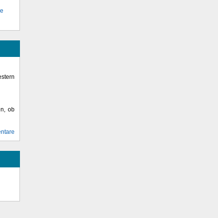
se
stern
en, ob
ntare