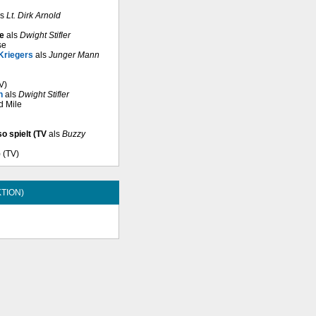
ls
Lt. Dirk Arnold
ue
als
Dwight Stifler
se
 Kriegers
als
Junger Mann
V)
n
als
Dwight Stifler
d Mile
o spielt (TV
als
Buzzy
) (TV)
TION)