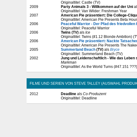
Originaltitel: Castle (TV)
2009
Party Animals 3 - Willkommen auf der Uni
a
Originaltitel: Van Wilder: Freshman Year
2007
American Pie präsentiert: Die College-Cliq
Originaltitel: American Pie Presents Beta Hou
2006
Peaceful Warrior - Der Pfad des friedvollen
Originaltitel: Peaceful Warrior
2006
Twins (TV)
als
Ice
Originaltitel: Twins (#1.12 Blonde Ambition) (T
2006
American Pie präsentiert: Nackte Tatsache
Originaltitel: American Pie Presents The Nake
2005
Summerland Beach
(TV)
als
Bryce
Originaltitel: Summerland Beach (TV)
2002
Jung und Leidenschaftlich - Wie das Leben s
Markman
Originaltitel: As the World Turns (#47.151 ???
FILME UND SERIEN VON STEVE TALLEY (AUSWAHL PRODUK
2012
Deadline
als
Co-Produzent
Originaltitel: Deadline