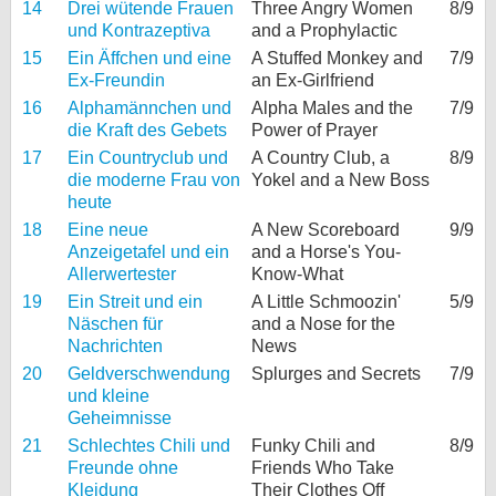
14
Drei wütende Frauen
Three Angry Women
8/9
und Kontrazeptiva
and a Prophylactic
15
Ein Äffchen und eine
A Stuffed Monkey and
7/9
Ex-Freundin
an Ex-Girlfriend
16
Alphamännchen und
Alpha Males and the
7/9
die Kraft des Gebets
Power of Prayer
17
Ein Countryclub und
A Country Club, a
8/9
die moderne Frau von
Yokel and a New Boss
heute
18
Eine neue
A New Scoreboard
9/9
Anzeigetafel und ein
and a Horse's You-
Allerwertester
Know-What
19
Ein Streit und ein
A Little Schmoozin'
5/9
Näschen für
and a Nose for the
Nachrichten
News
20
Geldverschwendung
Splurges and Secrets
7/9
und kleine
Geheimnisse
21
Schlechtes Chili und
Funky Chili and
8/9
Freunde ohne
Friends Who Take
Kleidung
Their Clothes Off