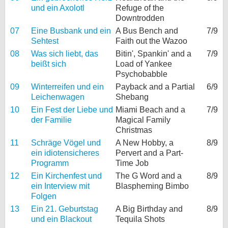
und ein Axolotl
Refuge of the
Downtrodden
07
Eine Busbank und ein
A Bus Bench and
7/9
Sehtest
Faith out the Wazoo
08
Was sich liebt, das
Bitin', Spankin' and a
7/9
beißt sich
Load of Yankee
Psychobabble
09
Winterreifen und ein
Payback and a Partial
6/9
Leichenwagen
Shebang
10
Ein Fest der Liebe und
Miami Beach and a
7/9
der Familie
Magical Family
Christmas
11
Schräge Vögel und
A New Hobby, a
8/9
ein idiotensicheres
Pervert and a Part-
Programm
Time Job
12
Ein Kirchenfest und
The G Word and a
8/9
ein Interview mit
Blaspheming Bimbo
Folgen
13
Ein 21. Geburtstag
A Big Birthday and
8/9
und ein Blackout
Tequila Shots