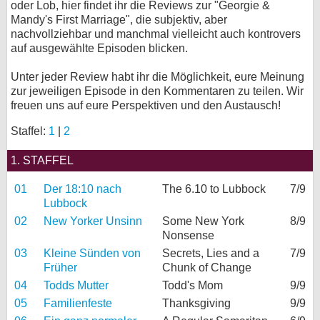
oder Lob, hier findet ihr die Reviews zur "Georgie &
Mandy's First Marriage", die subjektiv, aber
bei X
nachvollziehbar und manchmal vielleicht auch kontrovers
auf ausgewählte Episoden blicken.
bei Facebook
Unter jeder Review habt ihr die Möglichkeit, eure Meinung
zur jeweiligen Episode in den Kommentaren zu teilen. Wir
Kontakt
freuen uns auf eure Perspektiven und den Austausch!
Nutzungsbedingungen
Staffel:
1
|
2
Datenschutz
1. STAFFEL
01
Der 18:10 nach
Cookie-Einstellungen
The 6.10 to Lubbock
7/9
Lubbock
Impressum
02
New Yorker Unsinn
Some New York
8/9
Nonsense
Desktop-Ansicht
03
Kleine Sünden von
Secrets, Lies and a
7/9
myFanbase
Früher
Chunk of Change
04
Todds Mutter
Todd's Mom
9/9
05
Familienfeste
Thanksgiving
9/9