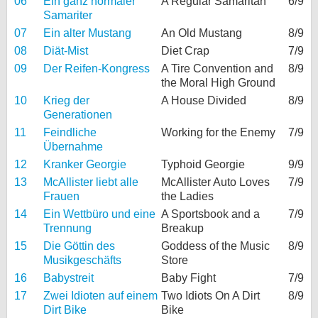
06
Ein ganz normaler
A Regular Samaritan
6/9
Samariter
07
Ein alter Mustang
An Old Mustang
8/9
08
Diät-Mist
Diet Crap
7/9
09
Der Reifen-Kongress
A Tire Convention and
8/9
the Moral High Ground
10
Krieg der
A House Divided
8/9
Generationen
11
Feindliche
Working for the Enemy
7/9
Übernahme
12
Kranker Georgie
Typhoid Georgie
9/9
13
McAllister liebt alle
McAllister Auto Loves
7/9
Frauen
the Ladies
14
Ein Wettbüro und eine
A Sportsbook and a
7/9
Trennung
Breakup
15
Die Göttin des
Goddess of the Music
8/9
Musikgeschäfts
Store
16
Babystreit
Baby Fight
7/9
17
Zwei Idioten auf einem
Two Idiots On A Dirt
8/9
Dirt Bike
Bike