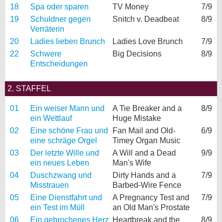
18
Spa oder sparen
TV Money
7/9
19
Schuldner gegen
Snitch v. Deadbeat
8/9
Verräterin
20
Ladies lieben Brunch
Ladies Love Brunch
7/9
22
Schwere
Big Decisions
8/9
Entscheidungen
2. STAFFEL
01
Ein weiser Mann und
A Tie Breaker and a
8/9
ein Wettlauf
Huge Mistake
02
Eine schöne Frau und
Fan Mail and Old-
6/9
eine schräge Orgel
Timey Organ Music
03
Der letzte Wille und
A Will and a Dead
9/9
ein neues Leben
Man's Wife
04
Duschzwang und
Dirty Hands and a
7/9
Misstrauen
Barbed-Wire Fence
05
Eine Dienstfahrt und
A Pregnancy Test and
7/9
ein Test im Müll
an Old Man's Prostate
06
Ein gebrochenes Herz
Heartbreak and the
8/9