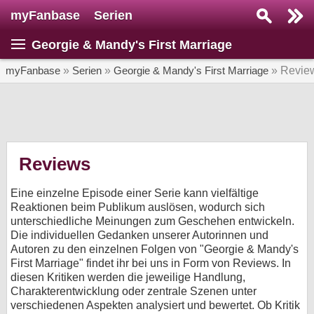
myFanbase
Serien
Serie suchen...
Georgie & Mandy's First Marriage
Home
SERIEN
myFanbase
»
Serien
»
Georgie & Mandy's First Marriage
» Revie
Serien
Kolumnen
Interviews
Reviews
Veranstaltungen
Eine einzelne Episode einer Serie kann vielfältige
KULTUR
Reaktionen beim Publikum auslösen, wodurch sich
unterschiedliche Meinungen zum Geschehen entwickeln.
Specials
Die individuellen Gedanken unserer Autorinnen und
Autoren zu den einzelnen Folgen von "Georgie & Mandy's
SERVICE
First Marriage" findet ihr bei uns in Form von Reviews. In
Gewinnspiele
diesen Kritiken werden die jeweilige Handlung,
Charakterentwicklung oder zentrale Szenen unter
Forum
verschiedenen Aspekten analysiert und bewertet. Ob Kritik