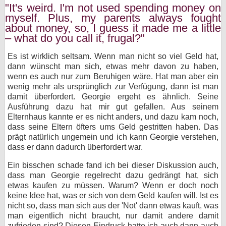
"It's weird. I'm not used spending money on
myself. Plus, my parents always fought
about money, so, I guess it made me a little
– what do you call it, frugal?"
Es ist wirklich seltsam. Wenn man nicht so viel Geld hat,
dann wünscht man sich, etwas mehr davon zu haben,
wenn es auch nur zum Beruhigen wäre. Hat man aber ein
wenig mehr als ursprünglich zur Verfügung, dann ist man
damit überfordert. Georgie ergeht es ähnlich. Seine
Ausführung dazu hat mir gut gefallen. Aus seinem
Elternhaus kannte er es nicht anders, und dazu kam noch,
dass seine Eltern öfters ums Geld gestritten haben. Das
prägt natürlich ungemein und ich kann Georgie verstehen,
dass er dann dadurch überfordert war.
Ein bisschen schade fand ich bei dieser Diskussion auch,
dass man Georgie regelrecht dazu gedrängt hat, sich
etwas kaufen zu müssen. Warum? Wenn er doch noch
keine Idee hat, was er sich von dem Geld kaufen will. Ist es
nicht so, dass man sich aus der 'Not' dann etwas kauft, was
man eigentlich nicht braucht, nur damit andere damit
zufrieden sind? Diesen Eindruck hatte ich auch dann auch