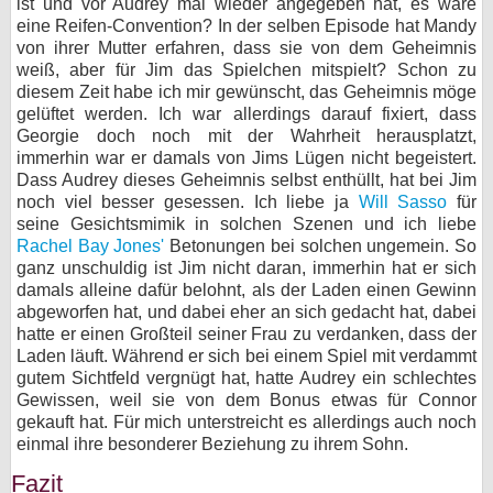
ist und vor Audrey mal wieder angegeben hat, es wäre
eine Reifen-Convention? In der selben Episode hat Mandy
von ihrer Mutter erfahren, dass sie von dem Geheimnis
weiß, aber für Jim das Spielchen mitspielt? Schon zu
diesem Zeit habe ich mir gewünscht, das Geheimnis möge
gelüftet werden. Ich war allerdings darauf fixiert, dass
Georgie doch noch mit der Wahrheit herausplatzt,
immerhin war er damals von Jims Lügen nicht begeistert.
Dass Audrey dieses Geheimnis selbst enthüllt, hat bei Jim
noch viel besser gesessen. Ich liebe ja
Will Sasso
für
seine Gesichtsmimik in solchen Szenen und ich liebe
Rachel Bay Jones'
Betonungen bei solchen ungemein. So
ganz unschuldig ist Jim nicht daran, immerhin hat er sich
damals alleine dafür belohnt, als der Laden einen Gewinn
abgeworfen hat, und dabei eher an sich gedacht hat, dabei
hatte er einen Großteil seiner Frau zu verdanken, dass der
Laden läuft. Während er sich bei einem Spiel mit verdammt
gutem Sichtfeld vergnügt hat, hatte Audrey ein schlechtes
Gewissen, weil sie von dem Bonus etwas für Connor
gekauft hat. Für mich unterstreicht es allerdings auch noch
einmal ihre besonderer Beziehung zu ihrem Sohn.
Fazit