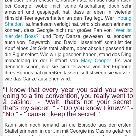
bei Georgie, wobei mich seine Anschaffung doch sehr
amüsiert und gespiegelt hat, dass er eben in vielerlei
Hinsicht Teenagerverhalten an den Tag legt. Wer "
Young
Sheldon
" aufmerksam verfolgt hat, wird sich auch erinnern
können, dass Georgie nicht nur großer Fan von "
Wer ist
hier der Boss?
" und Tony Danza gewesen ist, sondern
auch von "Baywatch" und David Hasselhoff, somit ist der
Kauf eines Jet Skis total albern, aber absolut passend für
die Figur selbst. Wie wir ja gesehen haben, stand das Ding
monatelang in der Einfahrt von
Mary Cooper
. Es war
dennoch schön, wie sie sich teilweise von der Euphorie
ihres Sohnes hat mitreißen lassen, selbst wenn sie wusste,
wie das Ganze ausgehen wird.
"I know that every year you said you were
going to a tire convention, you really went to
a casino." - "Wait, that's not your secret.
that's my secret. " - "Do you know I knew?" -
"No." - "'cause I keep the secret."
Kann sich noch jemand an die Episode aus der ersten
Staffel erinnern, in der Jim mit Georgie ins Casino gefahren