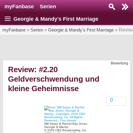
myFanbase
Serien
Serie suchen...
Georgie & Mandy's First Marriage
Home
SERIEN
myFanbase
»
Serien
»
Georgie & Mandy's First Marriage
» Revie
Serien
Kolumnen
Bewertung
Interviews
Review: #2.20
Geldverschwendung und
Veranstaltungen
kleine Geheimnisse
KULTUR
Specials
0
SERVICE
Gewinnspiele
Will Sasso & Rachel Bay Jones,
Georgie & Mandy
Forum
© 2026 CBS Broadcasting, Inc.