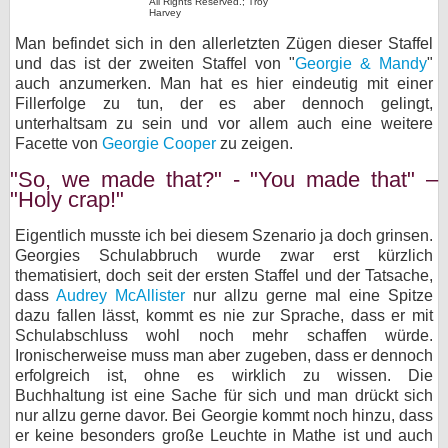
All Rights Reserved.; Troy
Harvey
bei X
Man befindet sich in den allerletzten Zügen dieser Staffel
und das ist der zweiten Staffel von "
Georgie & Mandy
"
bei Facebook
auch anzumerken. Man hat es hier eindeutig mit einer
Fillerfolge zu tun, der es aber dennoch gelingt,
unterhaltsam zu sein und vor allem auch eine weitere
Kontakt
Facette von
Georgie Cooper
zu zeigen.
"So, we made that?" - "You made that" –
Nutzungsbedingungen
"Holy crap!"
Datenschutz
Eigentlich musste ich bei diesem Szenario ja doch grinsen.
Georgies Schulabbruch wurde zwar erst kürzlich
Cookie-Einstellungen
thematisiert, doch seit der ersten Staffel und der Tatsache,
dass
Audrey McAllister
nur allzu gerne mal eine Spitze
Impressum
dazu fallen lässt, kommt es nie zur Sprache, dass er mit
Schulabschluss wohl noch mehr schaffen würde.
Desktop-Ansicht
Ironischerweise muss man aber zugeben, dass er dennoch
myFanbase
erfolgreich ist, ohne es wirklich zu wissen. Die
Buchhaltung ist eine Sache für sich und man drückt sich
nur allzu gerne davor. Bei Georgie kommt noch hinzu, dass
er keine besonders große Leuchte in Mathe ist und auch