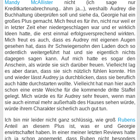
Mandy McAllister
nicht (ich sage nur
Kreditkartenabrechnung.. ähm ja...), weshalb Audrey die
Buchhaltung überprüfen soll und siehe da, Georgie hat ein
großes Plus gemacht. Mich freut es für ihn, nicht nur weil er
in letzter Zeit eher niedergeschlagen war und er wirklich
Ideen hatte, die erst einmal erfolgsversprechend wirkten.
Mich freut es auch, dass es Audrey mit eigenen Augen
gesehen hat, dass ihr Schwiegersohn den Laden doch so
ordentlich weitergeführt hat und sie eigentlich nichts
dagegen sagen kann. Auf mich hatte es sogar den
Anschein, als würde sie sich darüber freuen. Vielleicht lag
es aber daran, dass sie sich nützlich fühlen konnte. Hin
und wieder lässt Audrey ja durchblicken, dass sie beruflich
auch hätte durchstarten wollte. Vielleicht hat man hier auch
schon eine erste Weiche für die kommende dritte Staffel
gelegt. Mich würde es für Audrey sehr freuen, wenn man
sie auch einmal mehr außerhalb des Hauses sehen würde,
würde ihrem Charakter sicherlich auch gut tun.
Ich bin mir leider nicht ganz schlüssig, wie groß
Rubens
Anteil an diesem Plus ist, was er und Georgie
erwirtschaftet haben. In einer meiner letzten Reviews hatte
ich ja schon angemerkt, dass Ruben nicht besonders