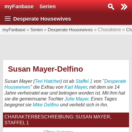
myFanbase
Serien
Serie suchen...
Desperate Housewives
Home
SERIEN
myFanbase
»
Serien
»
Desperate Housewives
» Charaktere »
Ch
Serien
Kolumnen
Interviews
Susan Mayer-Delfino
Veranstaltungen
Susan Mayer (
Teri Hatcher
) ist ab
Staffel 1
von "
Desperate
KULTUR
Housewives
" die Exfrau von
Karl Mayer
, mit dem sie 14
Jahre verheiratet war und betrogen worden ist. Mit ihm hat
Specials
sie die gemeinsame Tochter
Julie Mayer
. Eines Tages
begegnet sie
Mike Delfino
und verliebt sich in ihn.
SERVICE
Gewinnspiele
CHARAKTERBESCHREIBUNG: SUSAN MAYER,
STAFFEL 1
Forum