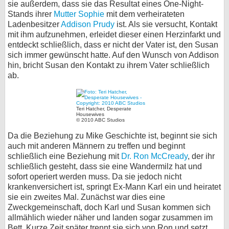
sie außerdem, dass sie das Resultat eines One-Night-
Stands ihrer
Mutter Sophie
mit dem verheirateten
Ladenbesitzer
Addison Prudy
ist. Als sie versucht, Kontakt
mit ihm aufzunehmen, erleidet dieser einen Herzinfarkt und
entdeckt schließlich, dass er nicht der Vater ist, den Susan
sich immer gewünscht hatte. Auf den Wunsch von Addison
hin, bricht Susan den Kontakt zu ihrem Vater schließlich
ab.
Teri Hatcher, Desperate
Housewives
© 2010 ABC Studios
Da die Beziehung zu Mike Geschichte ist, beginnt sie sich
auch mit anderen Männern zu treffen und beginnt
schließlich eine Beziehung mit
Dr. Ron McCready
, der ihr
schließlich gesteht, dass sie eine Wandermilz hat und
sofort operiert werden muss. Da sie jedoch nicht
krankenversichert ist, springt Ex-Mann Karl ein und heiratet
sie ein zweites Mal. Zunächst war dies eine
Zweckgemeinschaft, doch Karl und Susan kommen sich
allmählich wieder näher und landen sogar zusammen im
Bett. Kurze Zeit später trennt sie sich von Ron und setzt