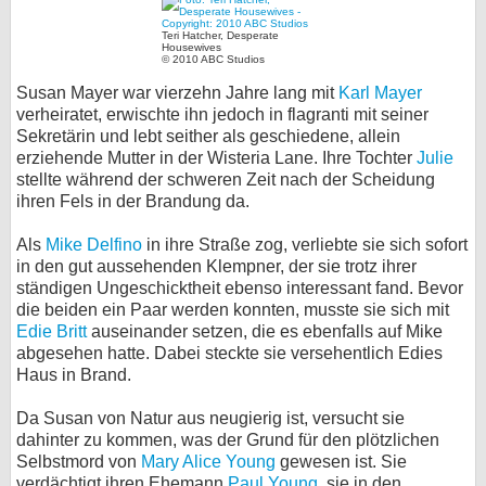
bei X
Teri Hatcher, Desperate
Housewives
© 2010 ABC Studios
bei Facebook
Susan Mayer war vierzehn Jahre lang mit
Karl Mayer
verheiratet, erwischte ihn jedoch in flagranti mit seiner
Sekretärin und lebt seither als geschiedene, allein
Kontakt
erziehende Mutter in der Wisteria Lane. Ihre Tochter
Julie
stellte während der schweren Zeit nach der Scheidung
Nutzungsbedingungen
ihren Fels in der Brandung da.
Datenschutz
Als
Mike Delfino
in ihre Straße zog, verliebte sie sich sofort
in den gut aussehenden Klempner, der sie trotz ihrer
Cookie-Einstellungen
ständigen Ungeschicktheit ebenso interessant fand. Bevor
die beiden ein Paar werden konnten, musste sie sich mit
Edie Britt
auseinander setzen, die es ebenfalls auf Mike
Impressum
abgesehen hatte. Dabei steckte sie versehentlich Edies
Desktop-Ansicht
Haus in Brand.
myFanbase
Da Susan von Natur aus neugierig ist, versucht sie
dahinter zu kommen, was der Grund für den plötzlichen
Selbstmord von
Mary Alice Young
gewesen ist. Sie
verdächtigt ihren Ehemann
Paul Young
, sie in den