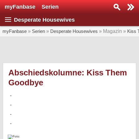
myFanbase
Serien
Serie suchen...
Desperate Housewives
Home
SERIEN
myFanbase
»
Serien
»
Desperate Housewives
» Magazin »
Kiss
Serien
Kolumnen
Interviews
Abschiedskolumne: Kiss Them
Goodbye
Veranstaltungen
KULTUR
Specials
SERVICE
Gewinnspiele
Forum