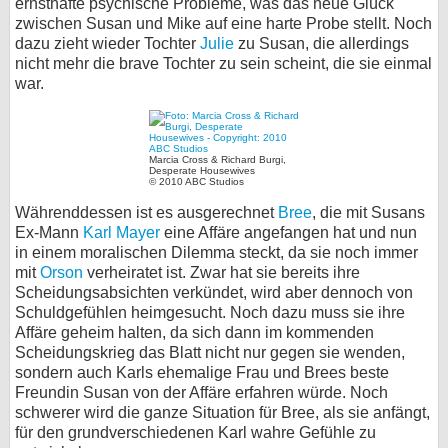
ernsthafte psychische Probleme, was das neue Glück
zwischen Susan und Mike auf eine harte Probe stellt. Noch
dazu zieht wieder Tochter
Julie
zu Susan, die allerdings
nicht mehr die brave Tochter zu sein scheint, die sie einmal
war.
Marcia Cross & Richard Burgi,
Desperate Housewives
© 2010 ABC Studios
Währenddessen ist es ausgerechnet
Bree
, die mit Susans
Ex-Mann
Karl Mayer
eine Affäre angefangen hat und nun
in einem moralischen Dilemma steckt, da sie noch immer
mit
Orson
verheiratet ist. Zwar hat sie bereits ihre
Scheidungsabsichten verkündet, wird aber dennoch von
Schuldgefühlen heimgesucht. Noch dazu muss sie ihre
Affäre geheim halten, da sich dann im kommenden
Scheidungskrieg das Blatt nicht nur gegen sie wenden,
sondern auch Karls ehemalige Frau und Brees beste
Freundin Susan von der Affäre erfahren würde. Noch
schwerer wird die ganze Situation für Bree, als sie anfängt,
für den grundverschiedenen Karl wahre Gefühle zu