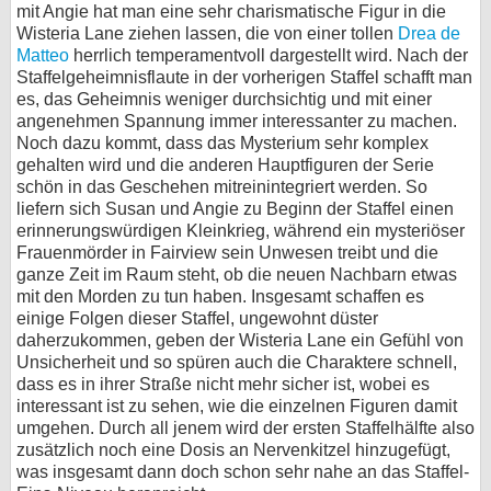
mit Angie hat man eine sehr charismatische Figur in die
Wisteria Lane ziehen lassen, die von einer tollen
Drea de
Matteo
herrlich temperamentvoll dargestellt wird. Nach der
Staffelgeheimnisflaute in der vorherigen Staffel schafft man
es, das Geheimnis weniger durchsichtig und mit einer
angenehmen Spannung immer interessanter zu machen.
Noch dazu kommt, dass das Mysterium sehr komplex
gehalten wird und die anderen Hauptfiguren der Serie
schön in das Geschehen mitreinintegriert werden. So
liefern sich Susan und Angie zu Beginn der Staffel einen
erinnerungswürdigen Kleinkrieg, während ein mysteriöser
Frauenmörder in Fairview sein Unwesen treibt und die
ganze Zeit im Raum steht, ob die neuen Nachbarn etwas
mit den Morden zu tun haben. Insgesamt schaffen es
einige Folgen dieser Staffel, ungewohnt düster
daherzukommen, geben der Wisteria Lane ein Gefühl von
Unsicherheit und so spüren auch die Charaktere schnell,
dass es in ihrer Straße nicht mehr sicher ist, wobei es
interessant ist zu sehen, wie die einzelnen Figuren damit
umgehen. Durch all jenem wird der ersten Staffelhälfte also
zusätzlich noch eine Dosis an Nervenkitzel hinzugefügt,
was insgesamt dann doch schon sehr nahe an das Staffel-