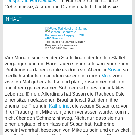
"
Desperate Housewives
" im Handel erhältlich – neue
Geheimnisse, Affären und Dramen natürlich inklusive.
bei X
INHALT
bei Facebook
Kontakt
Teri Hatcher & James Denton,
Desperate Housewives
© 2010 ABC Studios
Nutzungsbedingungen
Vier Monate sind seit dem Staffelfinale der fünften Staffel
vergangen und die Hausfrauen stehen allesamt vor neuen
Datenschutz
Problemen – dabei könnte es doch vor Allem für
Susan
so
friedlich ablaufen, nachdem sie endlich ihren
Mike
zum
Cookie-Einstellungen
zweiten Mal geheiratet hat und plant, zusammen mit ihm
und ihrem gemeinsamen Sohn ein schönes und intaktes
Impressum
Leben zu führen. Allerdings hat Susan die Rachegelüste
einer sitzen gelassenen Braut unterschätzt, denn ihre
Desktop-Ansicht
ehemalige Freundin
Katherine
, die wegen Susan kurz vor
myFanbase
ihrer Trauung mit Mike von jenem verlassen wurde, kommt
nicht über den Schmerz hinweg. Nicht nur, dass sie nun
einen unglaublichen Hass auf Susan hat: Katherine
scheint wahrhaft besessen von Mike zu sein und entwickelt