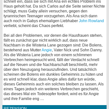
schnell ein, dass sie sich mit Ana ein echtes Problem ins
Haus geholt hat. Da sich Carlos auf die Seite seiner Nichte
schlägt, muss Gaby allein versuchen, gegen den
tyrannischen Teenager vorzugehen. Als Ana sich dann
auch noch in Gabys ehemaligen Liebhaber
John Rowland
verliebt, scheint das Chaos perfekt.
Bei all den Problemen, vor denen die Hausfrauen stehen,
fällt es zunächst gar nicht wirklich auf, dass neue
Nachbarn in die Wisteria Lane gezogen sind: Die Bolens,
bestehend aus Mutter
Angie
, Vater Nick und Sohn Danny.
Als die Wisteria Lane jedoch von einem schlimmen
Verbrechen heimgesucht wird, fällt der Verdacht schnell
auf die Neuen und die Nachbarschaft beschließt, mehr
über den Neuzugang herauszufinden. Und tatsächlich
scheinen die Bolens ein dunkles Geheimnis zu hüten und
es wird schnell klar, dass Angie alles dafür tun würde,
dieses Geheimnis auch ein solches bleiben zu lassen. Als
eines Tages jedoch ein weiteres Verbrechen geschieht,
das dieses Mal ein Todesopfer fordert, wird es für Angie
und ihre Familie eng …
REZENSION