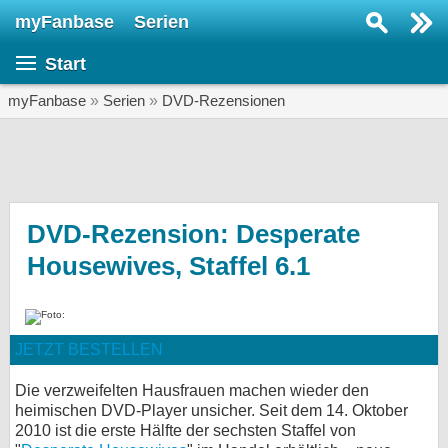
myFanbase
Serien
Serie suchen...
Start
Home
SERIEN
myFanbase
»
Serien
»
DVD-Rezensionen
Serien
Kolumnen
Interviews
DVD-Rezension: Desperate
Housewives, Staffel 6.1
Veranstaltungen
KULTUR
Specials
JETZT BESTELLEN
SERVICE
Gewinnspiele
Die verzweifelten Hausfrauen machen wieder den
heimischen DVD-Player unsicher. Seit dem 14. Oktober
2010 ist die erste Hälfte der sechsten Staffel von
Forum