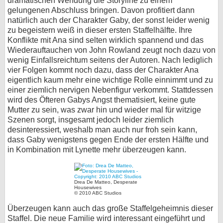
dramatischen Wendung die Storyline zu einem
gelungenen Abschluss bringen. Davon profitiert dann
natürlich auch der Charakter Gaby, der sonst leider wenig
zu begeistern weiß in dieser ersten Staffelhälfte. Ihre
Konflikte mit Ana sind selten wirklich spannend und das
Wiederauftauchen von John Rowland zeugt noch dazu von
wenig Einfallsreichtum seitens der Autoren. Nach lediglich
vier Folgen kommt noch dazu, dass der Charakter Ana
eigentlich kaum mehr eine wichtige Rolle einnimmt und zu
einer ziemlich nervigen Nebenfigur verkommt. Stattdessen
wird des Öfteren Gabys Angst thematisiert, keine gute
Mutter zu sein, was zwar hin und wieder mal für witzige
Szenen sorgt, insgesamt jedoch leider ziemlich
desinteressiert, weshalb man auch nur froh sein kann,
dass Gaby wenigstens gegen Ende der ersten Hälfte und
in Kombination mit Lynette mehr überzeugen kann.
Drea De Matteo, Desperate
Housewives
© 2010 ABC Studios
Überzeugen kann auch das große Staffelgeheimnis dieser
Staffel. Die neue Familie wird interessant eingeführt und