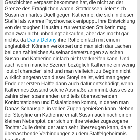
Geschichten verpasst bekommen hat, die nicht an der
Grenze des Erträglichen waren. Stattdessen liefert sich
Susan ein hartes Duell gegen Katherine, die sich in dieser
Staffel als wahres Psychowrack entpuppt. Ihre Entwicklung
von der toughen Hausfrau zur verrückten Stalkerin mag
man zwar nicht unbedingt abkaufen, aber das macht gar
nichts, da
Dana Delany
ihre Rolle einfach mit einem
unglaublich Können verkörpert und man sich das Lachen
bei den zahlreichen Auseinandersetzungen zwischen
Susan und Katherine einfach nicht verkneifen kann. Und
auch wenn manche Szenen bezüglich Katherine ein wenig
"out of character" sind und man vielleicht zu Beginn nicht
wirklich angetan von dieser Storyline ist, wird man gegen
Ende der ersten Hälfte dann auch dafür entschädigt, wenn
Katherines Zustand solche Ausmaße annimmt, dass es zu
zahlreichen spannenden und teils überraschenden
Konfrontationen und Eskalationen kommt, in denen man
Danas Schauspiel in vollen Zügen genießen kann. Neben
der Storyline um Katherine erhält Susan auch noch einen
kleinen Nebenplot, der sich um ihre wieder zugezogene
Tochter Julie dreht, der auch sehr überzeugen kann, da er
überraschende Verbindungen zu dem Staffelgeheimnis
bereithält.