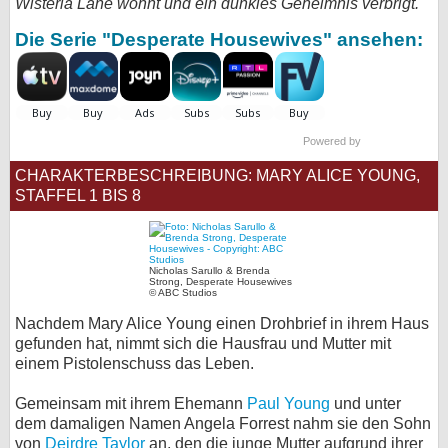
Wisteria Lane wohnt und ein dunkles Geheimnis verbrigt.
bei X
Die Serie "Desperate Housewives" ansehen:
bei Facebook
Kontakt
Powered by
CHARAKTERBESCHREIBUNG: MARY ALICE YOUNG,
Nutzungsbedingungen
STAFFEL 1 BIS 8
Datenschutz
Cookie-Einstellungen
Nicholas Sarullo & Brenda
Strong, Desperate Housewives
© ABC Studios
Impressum
Nachdem Mary Alice Young einen Drohbrief in ihrem Haus
Desktop-Ansicht
gefunden hat, nimmt sich die Hausfrau und Mutter mit
einem Pistolenschuss das Leben.
myFanbase
Gemeinsam mit ihrem Ehemann
Paul Young
und unter
dem damaligen Namen Angela Forrest nahm sie den Sohn
von
Deirdre Taylor
an, den die junge Mutter aufgrund ihrer