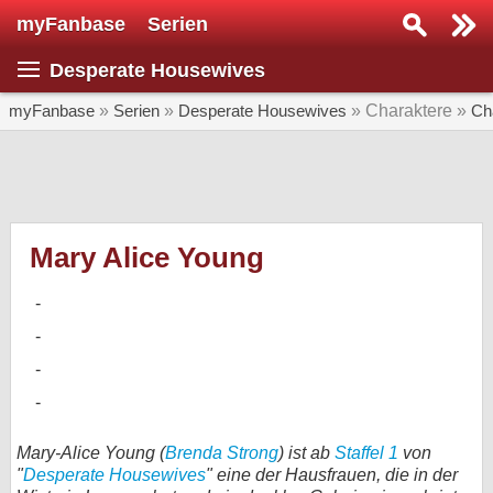
myFanbase
Serien
Serie suchen...
Desperate Housewives
Home
SERIEN
myFanbase
»
Serien
»
Desperate Housewives
» Charaktere »
Ch
Serien
Kolumnen
Interviews
Mary Alice Young
Veranstaltungen
KULTUR
Specials
SERVICE
Gewinnspiele
Mary-Alice Young (
Brenda Strong
) ist ab
Staffel 1
von
"
Desperate Housewives
" eine der Hausfrauen, die in der
Forum