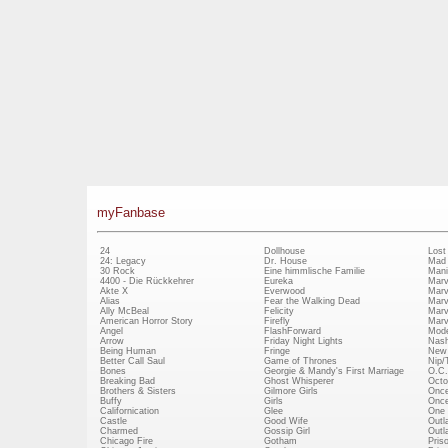
myFanbase
24
Dollhouse
Lost
24: Legacy
Dr. House
Mad
30 Rock
Eine himmlische Familie
Mani
4400 - Die Rückkehrer
Eureka
Marv
Akte X
Everwood
Marv
Alias
Fear the Walking Dead
Marv
Ally McBeal
Felicity
Marv
American Horror Story
Firefly
Marv
Angel
FlashForward
Mode
Arrow
Friday Night Lights
Nash
Being Human
Fringe
New 
Better Call Saul
Game of Thrones
Nip/
Bones
Georgie & Mandy's First Marriage
O.C.
Breaking Bad
Ghost Whisperer
Octo
Brothers & Sisters
Gilmore Girls
Once
Buffy
Girls
Once
Californication
Glee
One 
Castle
Good Wife
Outl
Charmed
Gossip Girl
Outl
Chicago Fire
Gotham
Pris