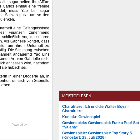
ihr sogar helfen, ihre Affäre
s Carlos einmal eine fremde
ndet, muss Yao Lin sogar
mit Socken putzt, um so den
zulenken.
rbeit eine Gefängnisstrafe
lles Finanzen zunehmend
 schließlich vor, doch ihren
. Als Gabrielle kontert, dass
te, um ihren Unterhalt zu
fällig. Die Stimmung zwischen
mängelt andauernd Yao Lins
ende Art von Gabrielle nicht
ßlich entlassen wird, nachdem
l sie hübsch sei.
kerin in einer Drogerie an, in
enheit, um sich von Gabrielle
 sehen.
MEISTGELESEN
Charaktere: Ich und die Walter Boys -
Charaktere
Kontakt: Gewinnspiel
Gewinnspiele: Gewinnspiel: Funko Pop!-Set
Powered by
"Vaiana"
Gewinnspiele: Gewinnspiel: Toy Story 5
(Kinostart: 23. Juli 2026)