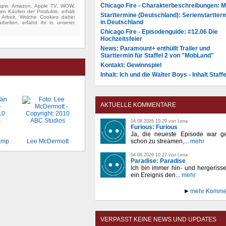
Chicago Fire - Charakterbeschreibungen: 
(bspw. Amazon, Apple TV, WOW,
ten Käufen der Produkte, erhält
Starttermine (Deutschland): Serienstartter
e Arbeit. Welche Cookies dabei
in Deutschland
beiten, erfahrt ihr in unserer
Chicago Fire - Episodenguide: #12.06 Die
Hochzeitsfeier
News: Paramount+ enthüllt Trailer und
Starttermin für Staffel 2 von "MobLand"
Kontakt: Gewinnspiel
Inhalt: Ich und die Walter Boys - Inhalt Staffe
AKTUELLE KOMMENTARE
04.08.2026 10:29 von Lena
Furious: Furious
Ja, die neueste Episode war ge
amp
Lee McDermott
schon zu streamen,...
mehr
04.08.2026 10:27 von Lena
Paradise: Paradise
Ich bin immer hin- und hergeriss
ein Ereignis den...
mehr
mehr Komme
VERPASST KEINE NEWS UND UPDATES