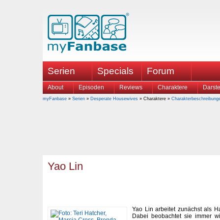
Serien
Specials
Forum
About
Episoden
Reviews
Charaktere
Darste
myFanbase
»
Serien
»
Desperate Housewives
» Charaktere »
Charakterbeschreibung
Yao Lin
Yao Lin arbeitet zunächst als Ha
Dabei beobachtet sie immer w