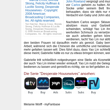
John Rowland
vergnügt und muss 
vor
Carlos
geheim zu halten. Al
Socke unter seinem Bett fi
behaupten, dass sie stets nur 
Verdacht von Gaby und John ab
Nachdem Carlos wegen Sklavena
Teri Hatcher, Marcia Cross, Brenda
absitzen muss und Garbie
Strong, Felicity Huffman & Lucille
schwinden, schlägt Yao Lin ihr
Soong, Desperate Housewives
© 2008 American Broadcasting
wertvollen Schmuck zu versetzen
Companies, Inc. All rights reserved.
sie auch arbeiten gehen könn
verdienen, lacht Yao Lin nur ab
den beiden Frauen ist daraufhin mehr als gereizt. Gaby be
Arbeit, während sich die Chinesin die unhöfliche und herablass
mehr gefallen lassen will. Dies führt dazu, dass Yao Lin schlie
diese meint, Gabrielle hätte es nur zu etwas bringen können, wei
Gabrielle tritt schließlich notgedrungen eine Stelle als Kosmeti
der auch Yao Lin immer wieder einkauft. Yao Lin nutzt die Geleg
bedienen zu lassen und genießt es richtig, sie so tief gefallen zu
Die Serie "Desperate Housewives" ansehen:
Melanie Wolff - myFanbase