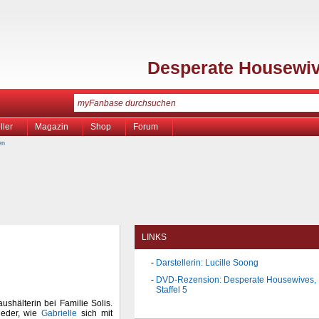
Desperate Housewi
ller
Magazin
Shop
Forum
en
LINKS
Darstellerin: Lucille Soong
DVD-Rezension: Desperate Housewives,
Staffel 5
ushälterin bei Familie Solis.
ieder, wie
Gabrielle
sich mit