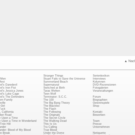
▲ Nac
Stranger Things
Serienlexikon
 Men
Stuart Fails to Save the Universe
Interviews
fest
Summerland Beach
Kolumnen
el's Daredevil
Supernatural
DVD-Rezensionen
el's Iron Fist
Switched at Birth
Fotogalerien
el's Jessica Jones
Taras Welten
Veranstaltungen
el's Luke Cage
Teen Wolf
el's The Defenders
Terminator: S.C.C.
Forum
rn Family
The 100
Biographien
ville
The Big Bang Theory
Gewinnspiele
Girl
The Blacklist
Shop
Tuck
The Flash
, California
The Following
Kontakt
ber Road
The Originals
Bewerben
 Upon a Time
The Secret Circle
 Upon a Time in Wonderland
The Walking Dead
Team
Tree Hill
This Is Us
Presse
ander
Tru Calling
Unternehmen
ander: Blood of My Blood
True Blood
on Break
Under the Dome
Netiquette