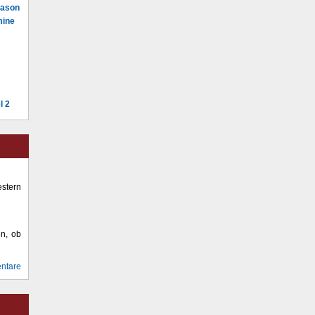
Mason
mine
l 2
stern
en, ob
ntare