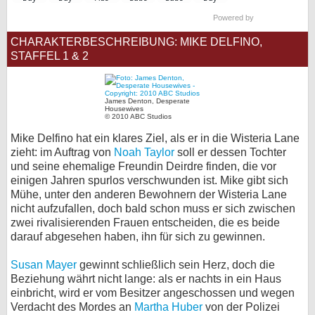
bei X
Powered by
CHARAKTERBESCHREIBUNG: MIKE DELFINO,
bei Facebook
STAFFEL 1 & 2
Kontakt
James Denton, Desperate
Housewives
© 2010 ABC Studios
Nutzungsbedingungen
Mike Delfino hat ein klares Ziel, als er in die Wisteria Lane
zieht: im Auftrag von
Noah Taylor
soll er dessen Tochter
Datenschutz
und seine ehemalige Freundin Deirdre finden, die vor
einigen Jahren spurlos verschwunden ist. Mike gibt sich
Cookie-Einstellungen
Mühe, unter den anderen Bewohnern der Wisteria Lane
nicht aufzufallen, doch bald schon muss er sich zwischen
Impressum
zwei rivalisierenden Frauen entscheiden, die es beide
darauf abgesehen haben, ihn für sich zu gewinnen.
Desktop-Ansicht
myFanbase
Susan Mayer
gewinnt schließlich sein Herz, doch die
Beziehung währt nicht lange: als er nachts in ein Haus
einbricht, wird er vom Besitzer angeschossen und wegen
Verdacht des Mordes an
Martha Huber
von der Polizei