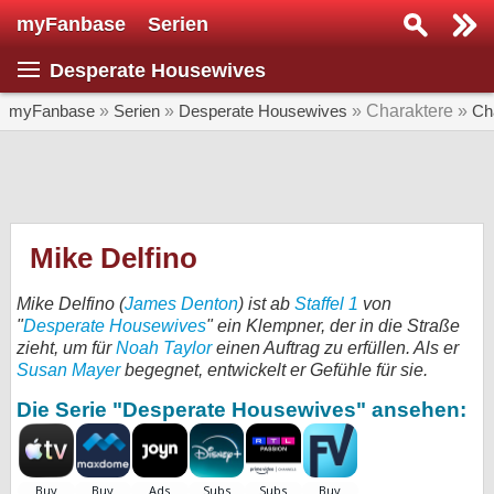
myFanbase
Serien
Serie suchen...
Desperate Housewives
Home
SERIEN
myFanbase
»
Serien
»
Desperate Housewives
» Charaktere »
Ch
Serien
Kolumnen
Interviews
Mike Delfino
Veranstaltungen
Mike Delfino (
James Denton
) ist ab
Staffel 1
von
KULTUR
"
Desperate Housewives
" ein Klempner, der in die Straße
zieht, um für
Noah Taylor
einen Auftrag zu erfüllen. Als er
Specials
Susan Mayer
begegnet, entwickelt er Gefühle für sie.
SERVICE
Die Serie "Desperate Housewives" ansehen:
Gewinnspiele
Forum