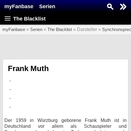
myFanbase
Serien
Serie suchen...
The Blacklist
Home
SERIEN
myFanbase
»
Serien
»
The Blacklist
» Darsteller »
Synchronsprec
Serien
Kolumnen
Interviews
Frank Muth
Veranstaltungen
KULTUR
Specials
SERVICE
Gewinnspiele
Der 1959 in Würzburg geborene Frank Muth ist in
Deutschland vor allem als Schauspieler und
Forum