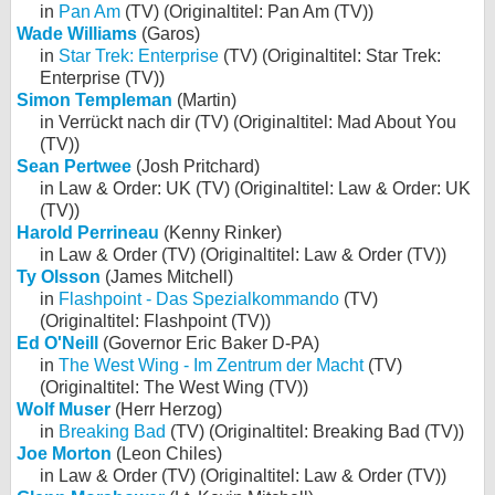
in
Pan Am
(TV) (Originaltitel: Pan Am (TV))
Wade Williams
(Garos)
in
Star Trek: Enterprise
(TV) (Originaltitel: Star Trek:
Enterprise (TV))
Simon Templeman
(Martin)
in Verrückt nach dir (TV) (Originaltitel: Mad About You
(TV))
Sean Pertwee
(Josh Pritchard)
in Law & Order: UK (TV) (Originaltitel: Law & Order: UK
(TV))
Harold Perrineau
(Kenny Rinker)
in Law & Order (TV) (Originaltitel: Law & Order (TV))
Ty Olsson
(James Mitchell)
in
Flashpoint - Das Spezialkommando
(TV)
(Originaltitel: Flashpoint (TV))
Ed O'Neill
(Governor Eric Baker D-PA)
in
The West Wing - Im Zentrum der Macht
(TV)
(Originaltitel: The West Wing (TV))
Wolf Muser
(Herr Herzog)
in
Breaking Bad
(TV) (Originaltitel: Breaking Bad (TV))
Joe Morton
(Leon Chiles)
in Law & Order (TV) (Originaltitel: Law & Order (TV))