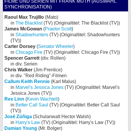
FILME UND SERIEN MIT FRANK MUTH (AUSWAHL
SYNCHRONISATION)
Raoul Max Trujillo
(Mato)
in
The Blacklist
(TV) (Originaltitel: The Blacklist (TV))
James McGowan
(
Praetor Scott
)
in
Shadowhunters
(TV) (Originaltitel: Shadowhunters
(TV))
Carter Dorsey
(
Senator Wheeler
)
in
Chicago Fire
(TV) (Originaltitel: Chicago Fire (TV))
Spencer Garrett
(div. Rollen)
in div. Serien
Chris Walker
(Jim Prentice)
in div. "Red Riding"-Filmen
Callum Keith Rennie
(Karl Malus)
in
Marvel's Jessica Jones
(TV) (Originaltitel: Marvel's
Jessica Jones (TV))
Rex Linn
(
Kevin Wachtell
)
in
Better Call Saul
(TV) (Originaltitel: Better Call Saul
(TV))
José Zúñiga
(Schulanwalt Hector Walsh)
in
Harry's Law
(TV) (Originaltitel: Harry's Law (TV))
Damian Young
(Mr. Bolger)