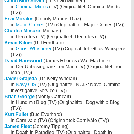
Glenn Morshower
(Lt. Kevin Mitchell)
in
Criminal Minds
(TV) (Originaltitel: Criminal Minds
(TV))
Esai Morales
(Deputy Manuel Diaz)
in
Major Crimes
(TV) (Originaltitel: Major Crimes (TV))
Charles Mesure
(Michael)
in Hercules (TV) (Originaltitel: Hercules (TV))
Kevin Kilner
(Bill Fordham)
in
Ghost Whisperer
(TV) (Originaltitel: Ghost Whisperer
(TV))
David Harewood
(James Rhodes / War Machine)
in Der Unbesiegbare Iron Man (TV) (Originaltitel: Iron
Man (TV))
Javier Grajeda
(Dr. Kelly Whelan)
in
Navy CIS
(TV) (Originaltitel: NCIS: Naval Criminal
Investigative Service (TV))
Brian George
(Monty Cathcart)
in Hund mit Blog (TV) (Originaltitel: Dog with a Blog
(TV))
Kurt Fuller
(Bud Everhard)
in Carnivàle (TV) (Originaltitel: Carnivàle (TV))
James Fleet
(Jeremy Tipping)
in Death in Paradise (TV) (Originaltitel: Death in