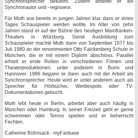
Synchronsprecher bekannt. Zudem arbeitet er als
Synchronautor und –regisseur.
bei X
Für Muth war bereits in jungen Jahren klar, dass er eines
bei Facebook
Tages Schauspieler werden wollte. Im Alter von zehn
Jahren stand er auf der Bühne des heutigen Mainfranken-
Theaters in Würzburg. Seine Ausbildung zum
Kontakt
Schauspieler machte Muth dann von September 1977 bis
Juli 1980 an der renommierten Otto Falckenberg Schule in
Nutzungsbedingungen
München, die er mit einem Diplom abschloss. Parallel
erhielt er erste Rollen in verschiedenen Filmen und
Theaterproduktionen, unter anderem in Bonn und
Datenschutz
Hannover. 1986 begann er dann auch mit der Arbeit als
Synchronsprecher. Heute wird er unter anderem auch als
Cookie-Einstellungen
Sprecher für Hörbücher, Werbespots oder TV-
Dokumentationen gebucht.
Impressum
Muth lebt heute in Berlin, arbeitet aber auch häufig in
Desktop-Ansicht
München oder Hamburg. In seiner Freizeit geht er gerne
myFanbase
schwimmen oder Tennis spielen und er beherrscht
Fechten.
Catherine Bühnsack - myFanbase