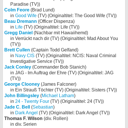
Paradise (TV))
Colm Feore
(Brad Lund)
in
Good Wife
(TV) (Originaltitel: The Good Wife (TV))
Beau Dremann
(Officer Dispenza)
in
Life
(TV) (Originaltitel: Life (TV))
Gregg Daniel
(Nachbar mit Hawaiihemd)
in Verrückt nach dir (TV) (Originaltitel: Mad About You
(TV))
Brett Cullen
(Captain Todd Gelfand)
in
Navy CIS
(TV) (Originaltitel: NCIS: Naval Criminal
Investigative Service (TV))
Jack Conley
(Commander Bob Stanich)
in JAG - Im Auftrag der Ehre (TV) (Originaltitel: JAG
(TV))
George Clooney
(James Falconer)
in Ein Strauß Töchter (TV) (Originaltitel: Sisters (TV))
John Billingsley
(
Michael Latham
)
in
24 - Twenty Four
(TV) (Originaltitel: 24 (TV))
Jade C. Bell
(
Sebastian
)
in
Dark Angel
(TV) (Originaltitel: Dark Angel (TV))
Thomas F. Wilson
(div. Rollen)
in div. Serien