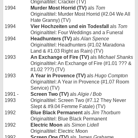
Originaltitel: Cracker (TV)
1994
Murder Most Horrid (TV)
als
Tom
Originaltitel: Murder Most Horrid (#2.04 We All
Hate Granny) (TV)
1994
Vier Hochzeiten und ein Todesfall
als
Tom
Originaltitel: Four Weddings and a Funeral
1994
Headhunters (TV)
als
Alan Spence
Originaltitel: Headhunters (#1.02 Maradona
Land & #1.03 Right as Rain) (TV)
1993
An Exchange of Fire (TV)
als
Michael Shanks
Originaltitel: An Exchange of Fire (#1.01 ??? &
#1.02 ???) (TV)
1993
A Year in Provence (TV)
als
Hugo Compton
Originaltitel: A Year in Provence (#1.07 Room
Service) (TV)
1991 -
Screen Two (TV)
als
Algie / Bob
1993
Originaltitel: Screen Two (#7.12 They Never
Slept & #9.04 Femme Fatale) (TV)
1992
Blue Black Permanent
als
Jim Thorburn
Originaltitel: Blue Black Permanent
1992
Electric Moon
als
Simon Lidell
Originaltitel: Electric Moon
1992
Screen One (TV)
als
James Grahame