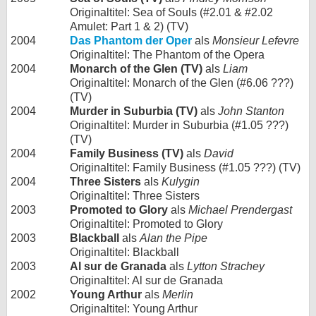
Originaltitel: Sea of Souls (#2.01 & #2.02
Amulet: Part 1 & 2) (TV)
2004
Das Phantom der Oper
als
Monsieur Lefevre
Originaltitel: The Phantom of the Opera
2004
Monarch of the Glen (TV)
als
Liam
Originaltitel: Monarch of the Glen (#6.06 ???)
(TV)
2004
Murder in Suburbia (TV)
als
John Stanton
Originaltitel: Murder in Suburbia (#1.05 ???)
(TV)
2004
Family Business (TV)
als
David
Originaltitel: Family Business (#1.05 ???) (TV)
2004
Three Sisters
als
Kulygin
Originaltitel: Three Sisters
2003
Promoted to Glory
als
Michael Prendergast
Originaltitel: Promoted to Glory
2003
Blackball
als
Alan the Pipe
Originaltitel: Blackball
2003
Al sur de Granada
als
Lytton Strachey
Originaltitel: Al sur de Granada
2002
Young Arthur
als
Merlin
Originaltitel: Young Arthur