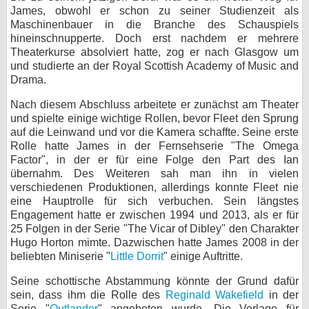
James, obwohl er schon zu seiner Studienzeit als
bei X
Maschinenbauer in die Branche des Schauspiels
hineinschnupperte. Doch erst nachdem er mehrere
bei Facebook
Theaterkurse absolviert hatte, zog er nach Glasgow um
und studierte an der Royal Scottish Academy of Music and
Drama.
Kontakt
Nach diesem Abschluss arbeitete er zunächst am Theater
und spielte einige wichtige Rollen, bevor Fleet den Sprung
Nutzungsbedingungen
auf die Leinwand und vor die Kamera schaffte. Seine erste
Rolle hatte James in der Fernsehserie "The Omega
Datenschutz
Factor", in der er für eine Folge den Part des Ian
übernahm. Des Weiteren sah man ihn in vielen
Cookie-Einstellungen
verschiedenen Produktionen, allerdings konnte Fleet nie
eine Hauptrolle für sich verbuchen. Sein längstes
Impressum
Engagement hatte er zwischen 1994 und 2013, als er für
25 Folgen in der Serie "The Vicar of Dibley" den Charakter
Desktop-Ansicht
Hugo Horton mimte. Dazwischen hatte James 2008 in der
myFanbase
beliebten Miniserie "
Little Dorrit
" einige Auftritte.
Seine schottische Abstammung könnte der Grund dafür
sein, dass ihm die Rolle des
Reginald Wakefield
in der
Serie "
Outlander
" angeboten wurde. Die Vorlage für