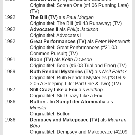
Originaltitel: Screen One (#4.06 Running Late)
(TV)
1992
The Bill (TV)
als
Paul Morgan
Originaltitel: The Bill (#8.43 Runaway) (TV)
1992
Advocates II
als
Philip Jackson
Originaltitel: Advocates II
1992
Great Performances (TV)
als
Peter Wentworth
Originaltitel: Great Performances (#21.03
Common Pursuit) (TV)
1991
Boon (TV)
als
Keith Dawson
Originaltitel: Boon (#6.03 Trial and Error) (TV)
1989
Ruth Rendell Mysteries (TV)
als
Neil Fairfax
Originaltitel: Ruth Rendell Mysteries (#3.04 &
3.05 A Sleeping Life: Part One & Two) (TV)
1987
Still Crazy Like a Fox
als
Bellhop
Originaltitel: Still Crazy Like a Fox
1986
Button - Im Sumpf der Atommafia
als
Minister
Originaltitel: Button
1986
Dempsey and Makepeace (TV)
als
Mann im
Büro
Originaltitel: Dempsey and Makepeace (#2.09