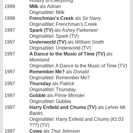
History of Everything
1999
Milk
als
Adrian
Originaltitel: Milk
1998
Frenchman's Creek
als
Sir Harry
Originaltitel: Frenchman's Creek
1997
Spark (TV)
als
Ashey Parkerwel
Originaltitel: Spark (TV)
1997
Underworld (TV)
als
William Smith
Originaltitel: Underworld (TV)
1997
A Dance to the Music of Time (TV)
als
Moreland
Originaltitel: A Dance to the Music of Time (TV)
1997
Remember Me?
als
Donald
Originaltitel: Remember Me?
1997
Thursday
als
Patrick
Originaltitel: Thursday
1997
Gobble
als
Prime Minister
Originaltitel: Gobble
1997
Harry Enfield and Chums (TV)
als
Lehrer Mr.
Banks
Originaltitel: Harry Enfield and Chums (#2.03
???) (TV)
1997
Cows
als
Thor Johnson