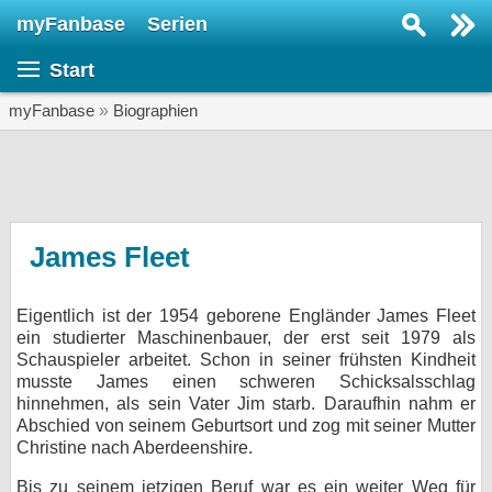
myFanbase
Serien
Serie suchen...
Start
Home
SERIEN
myFanbase
»
Biographien
Serien
Kolumnen
Interviews
James Fleet
Veranstaltungen
Eigentlich ist der 1954 geborene Engländer James Fleet
KULTUR
ein studierter Maschinenbauer, der erst seit 1979 als
Specials
Schauspieler arbeitet. Schon in seiner frühsten Kindheit
musste James einen schweren Schicksalsschlag
SERVICE
hinnehmen, als sein Vater Jim starb. Daraufhin nahm er
Abschied von seinem Geburtsort und zog mit seiner Mutter
Gewinnspiele
Christine nach Aberdeenshire.
Forum
Bis zu seinem jetzigen Beruf war es ein weiter Weg für