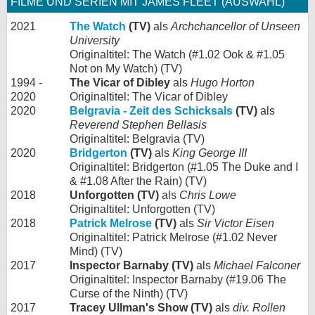
FILME UND SERIEN MIT JAMES FLEET (AUSWAHL)
2021
The Watch
(TV)
als
Archchancellor of Unseen
University
Originaltitel: The Watch (#1.02 Ook & #1.05
Not on My Watch) (TV)
1994 -
The Vicar of Dibley
als
Hugo Horton
2020
Originaltitel: The Vicar of Dibley
2020
Belgravia - Zeit des Schicksals
(TV)
als
Reverend Stephen Bellasis
Originaltitel: Belgravia (TV)
2020
Bridgerton
(TV)
als
King George III
Originaltitel: Bridgerton (#1.05 The Duke and I
& #1.08 After the Rain) (TV)
2018
Unforgotten (TV)
als
Chris Lowe
Originaltitel: Unforgotten (TV)
2018
Patrick Melrose
(TV)
als
Sir Victor Eisen
Originaltitel: Patrick Melrose (#1.02 Never
Mind) (TV)
2017
Inspector Barnaby (TV)
als
Michael Falconer
Originaltitel: Inspector Barnaby (#19.06 The
Curse of the Ninth) (TV)
2017
Tracey Ullman's Show (TV)
als
div. Rollen