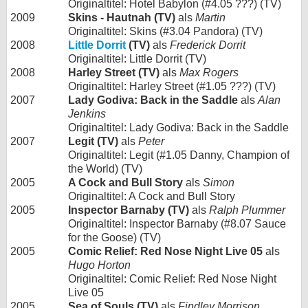
Originaltitel: Hotel Babylon (#4.05 ???) (TV)
2009
Skins - Hautnah (TV)
als
Martin
Originaltitel: Skins (#3.04 Pandora) (TV)
2008
Little Dorrit
(TV)
als
Frederick Dorrit
Originaltitel: Little Dorrit (TV)
2008
Harley Street (TV)
als
Max Rogers
Originaltitel: Harley Street (#1.05 ???) (TV)
2007
Lady Godiva: Back in the Saddle
als
Alan
Jenkins
Originaltitel: Lady Godiva: Back in the Saddle
2007
Legit (TV)
als
Peter
Originaltitel: Legit (#1.05 Danny, Champion of
the World) (TV)
2005
A Cock and Bull Story
als
Simon
Originaltitel: A Cock and Bull Story
2005
Inspector Barnaby (TV)
als
Ralph Plummer
Originaltitel: Inspector Barnaby (#8.07 Sauce
for the Goose) (TV)
2005
Comic Relief: Red Nose Night Live 05
als
Hugo Horton
Originaltitel: Comic Relief: Red Nose Night
Live 05
2005
Sea of Souls (TV)
als
Findley Morrison